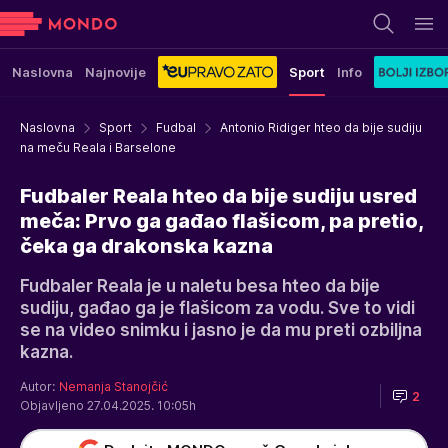
Naslovna
Najnovije
Sport
Info
Naslovna
Sport
Fudbal
Antonio Ridiger hteo da bije sudiju
na meču Reala i Barselone
Fudbaler Reala hteo da bije sudiju usred
meča: Prvo ga gađao flašicom, pa pretio,
čeka ga drakonska kazna
Fudbaler Reala je u naletu besa hteo da bije
sudiju, gađao ga je flašicom za vodu. Sve to vidi
se na video snimku i jasno je da mu preti ozbiljna
kazna.
Autor:
Nemanja Stanojčić
2
Objavljeno 27.04.2025. 10:05h