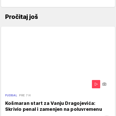
Pročitaj još
FUDBAL
PRE 7 H
Košmaran start za Vanju Dragojevića:
Skrivio penal i zamenjen na poluvremenu