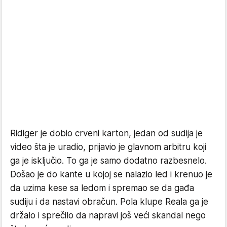
Ridiger je dobio crveni karton, jedan od sudija je
video šta je uradio, prijavio je glavnom arbitru koji
ga je isključio. To ga je samo dodatno razbesnelo.
Došao je do kante u kojoj se nalazio led i krenuo je
da uzima kese sa ledom i spremao se da gađa
sudiju i da nastavi obračun. Pola klupe Reala ga je
držalo i sprečilo da napravi još veći skandal nego