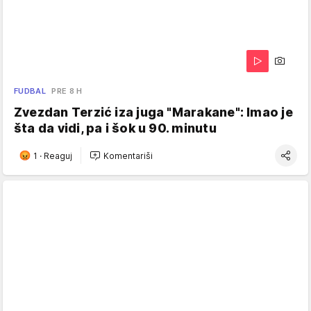
FUDBAL
PRE 8 H
Zvezdan Terzić iza juga "Marakane": Imao je
šta da vidi, pa i šok u 90. minutu
1
·
Reaguj
Komentariši