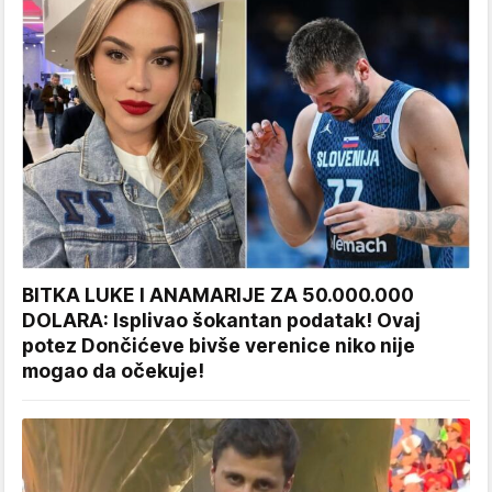
BITKA LUKE I ANAMARIJE ZA 50.000.000
DOLARA: Isplivao šokantan podatak! Ovaj
potez Dončićeve bivše verenice niko nije
mogao da očekuje!