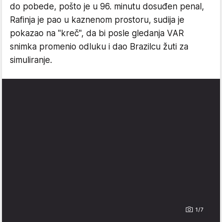
do pobede, pošto je u 96. minutu dosuđen penal,
Rafinja je pao u kaznenom prostoru, sudija je
pokazao na "kreč", da bi posle gledanja VAR
snimka promenio odluku i dao Brazilcu žuti za
simuliranje.
1/7