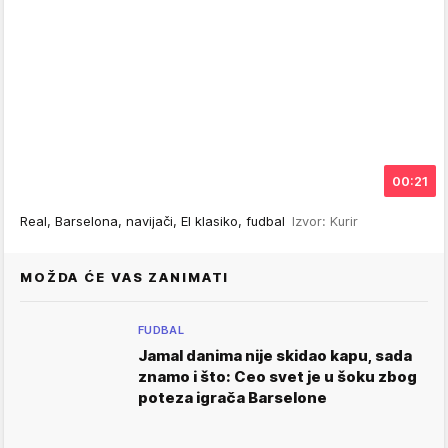
00:21
Real, Barselona, navijači, El klasiko, fudbal
Izvor: Kurir
MOŽDA ĆE VAS ZANIMATI
FUDBAL
Jamal danima nije skidao kapu, sada
znamo i što: Ceo svet je u šoku zbog
poteza igrača Barselone