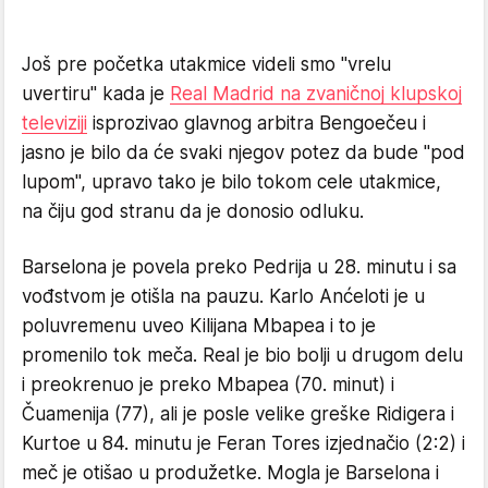
Još pre početka utakmice videli smo "vrelu
uvertiru" kada je
Real Madrid na zvaničnoj klupskoj
televiziji
isprozivao glavnog arbitra Bengoečeu i
jasno je bilo da će svaki njegov potez da bude "pod
lupom", upravo tako je bilo tokom cele utakmice,
na čiju god stranu da je donosio odluku.
Barselona je povela preko Pedrija u 28. minutu i sa
vođstvom je otišla na pauzu. Karlo Anćeloti je u
poluvremenu uveo Kilijana Mbapea i to je
promenilo tok meča. Real je bio bolji u drugom delu
i preokrenuo je preko Mbapea (70. minut) i
Čuamenija (77), ali je posle velike greške Ridigera i
Kurtoe u 84. minutu je Feran Tores izjednačio (2:2) i
meč je otišao u produžetke. Mogla je Barselona i