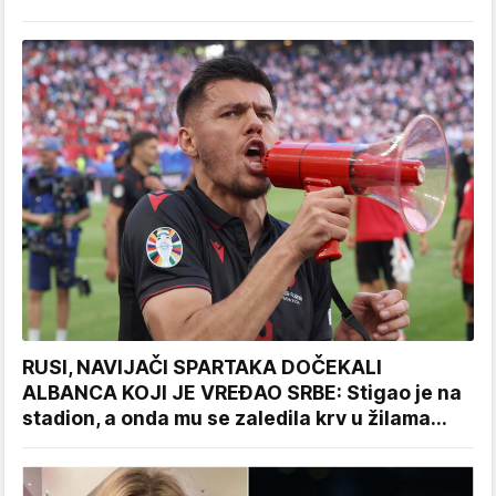
RUSI, NAVIJAČI SPARTAKA DOČEKALI
ALBANCA KOJI JE VREĐAO SRBE: Stigao je na
stadion, a onda mu se zaledila krv u žilama...