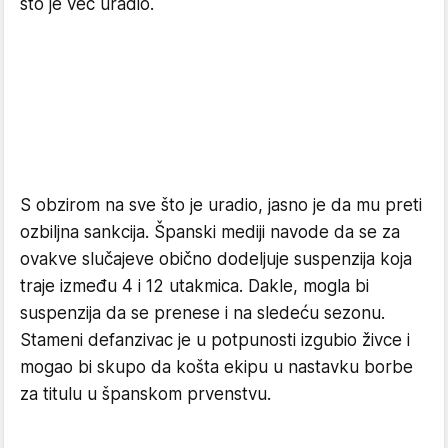
što je već uradio.
S obzirom na sve što je uradio, jasno je da mu preti
ozbiljna sankcija. Španski mediji navode da se za
ovakve slučajeve obično dodeljuje suspenzija koja
traje između 4 i 12 utakmica. Dakle, mogla bi
suspenzija da se prenese i na sledeću sezonu.
Stameni defanzivac je u potpunosti izgubio živce i
mogao bi skupo da košta ekipu u nastavku borbe
za titulu u španskom prvenstvu.