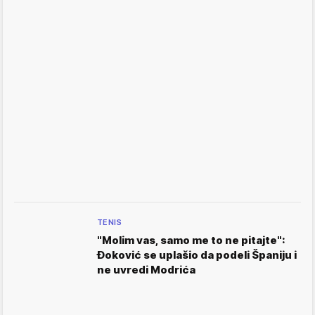
TENIS
"Molim vas, samo me to ne pitajte":
Đoković se uplašio da podeli Španiju i
ne uvredi Modrića