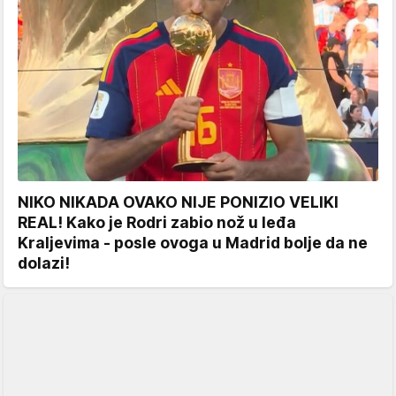
NIKO NIKADA OVAKO NIJE PONIZIO VELIKI
REAL! Kako je Rodri zabio nož u leđa
Kraljevima - posle ovoga u Madrid bolje da ne
dolazi!