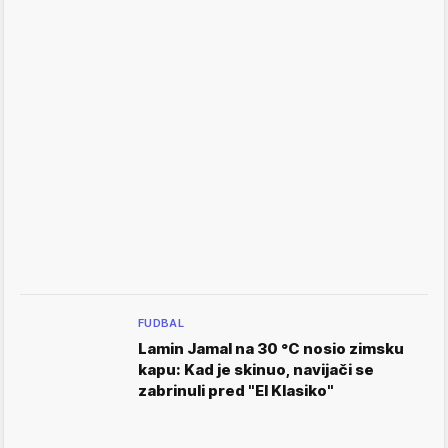
FUDBAL
Lamin Jamal na 30 °C nosio zimsku
kapu: Kad je skinuo, navijači se
zabrinuli pred "El Klasiko"