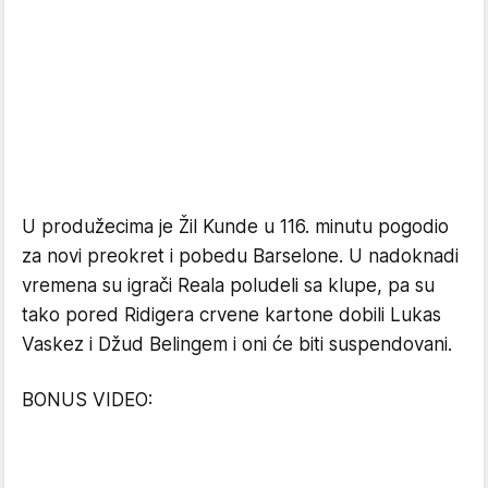
U produžecima je Žil Kunde u 116. minutu pogodio
za novi preokret i pobedu Barselone. U nadoknadi
vremena su igrači Reala poludeli sa klupe, pa su
tako pored Ridigera crvene kartone dobili Lukas
Vaskez i Džud Belingem i oni će biti suspendovani.
BONUS VIDEO: