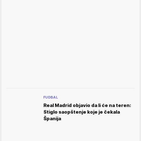
FUDBAL
Real Madrid objavio da li će na teren:
Stiglo saopštenje koje je čekala
Španija