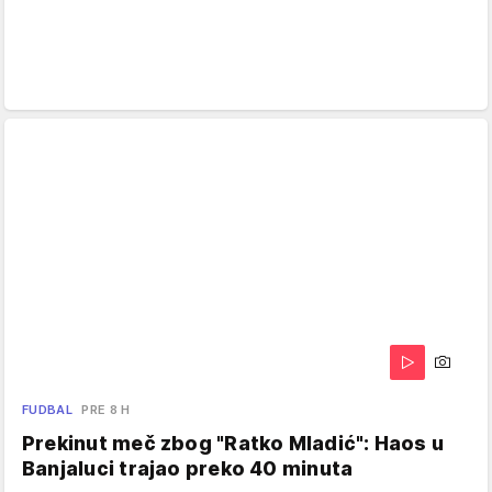
FUDBAL
PRE 8 H
Prekinut meč zbog "Ratko Mladić": Haos u
Banjaluci trajao preko 40 minuta