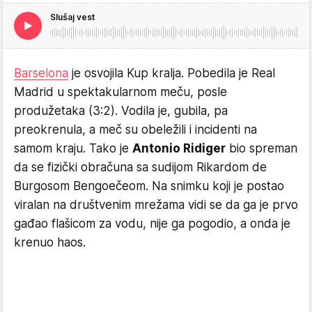
Slušaj vest
Barselona
je osvojila Kup kralja. Pobedila je Real
Madrid u spektakularnom meču, posle
produžetaka (3:2). Vodila je, gubila, pa
preokrenula, a meč su obeležili i incidenti na
samom kraju. Tako je
Antonio Ridiger
bio spreman
da se fizički obračuna sa sudijom Rikardom de
Burgosom Bengoečeom. Na snimku koji je postao
viralan na društvenim mrežama vidi se da ga je prvo
gađao flašicom za vodu, nije ga pogodio, a onda je
krenuo haos.