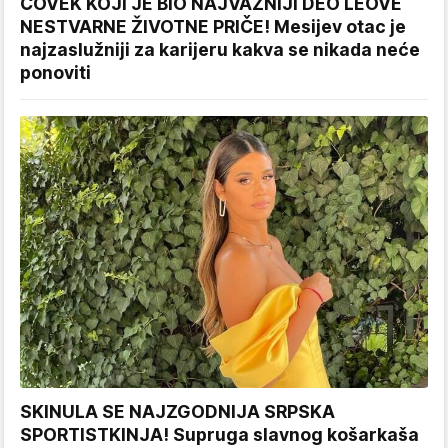
ČOVEK KOJI JE BIO NAJVAŽNIJI DEO LEOVE
NESTVARNE ŽIVOTNE PRIČE! Mesijev otac je
najzaslužniji za karijeru kakva se nikada neće
ponoviti
SKINULA SE NAJZGODNIJA SRPSKA
SPORTISTKINJA! Supruga slavnog košarkaša