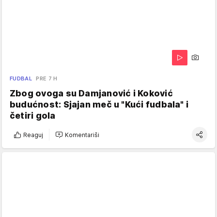
FUDBAL
PRE 7 H
Zbog ovoga su Damjanović i Koković
budućnost: Sjajan meč u "Kući fudbala" i
četiri gola
Reaguj
Komentariši