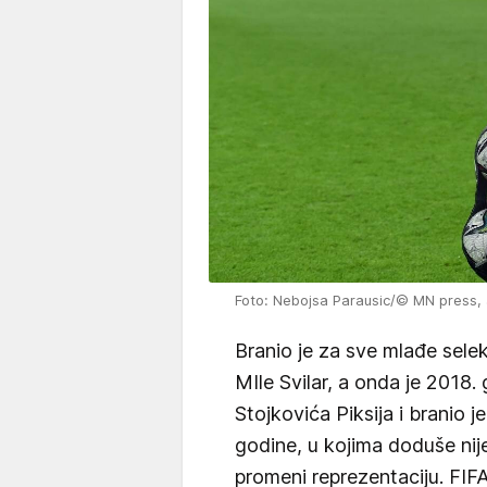
Foto: Nebojsa Parausic/© MN press, a
Branio je za sve mlađe sele
MIle Svilar, a onda je 2018.
Stojkovića Piksija i branio j
godine, u kojima doduše nije
promeni reprezentaciju. FIFA 