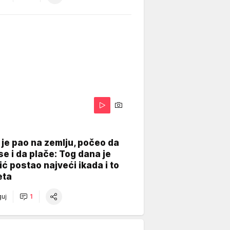
je pao na zemlju, počeo da
se i da plače: Tog dana je
ć postao najveći ikada i to
eta
uj
1