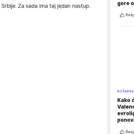
gore 
Srbije. Za sada ima taj jedan nastup.
Reag
KOŠARK
Kako ć
Valens
evroli
ponovi
Reag