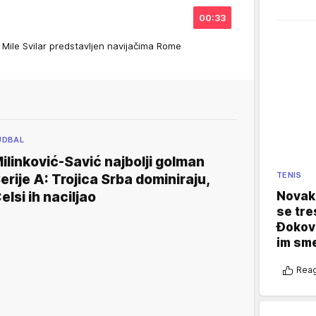
00:33
le Svilar predstavljen navijačima Rome
UDBAL
ilinković-Savić najbolji golman
TENIS
erije A: Trojica Srba dominiraju,
Novak 
elsi ih naciljao
se tre
Đokovi
im sm
Reag