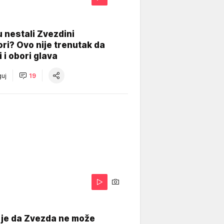
 nestali Zvezdini
ri? Ovo nije trenutak da
i i obori glava
uj
19
 je da Zvezda ne može