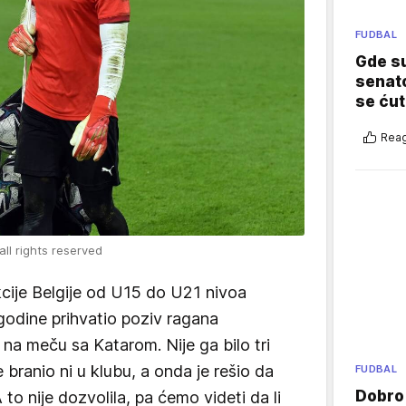
FUDBAL
Gde su
senato
se ćut
Reag
ll rights reserved
kcije Belgije od U15 do U21 nivoa
 godine prihvatio poziv ragana
e na meču sa Katarom. Nije ga bilo tri
 branio ni u klubu, a onda je rešio da
FUDBAL
Dobro
to nije dozvolila, pa ćemo videti da li