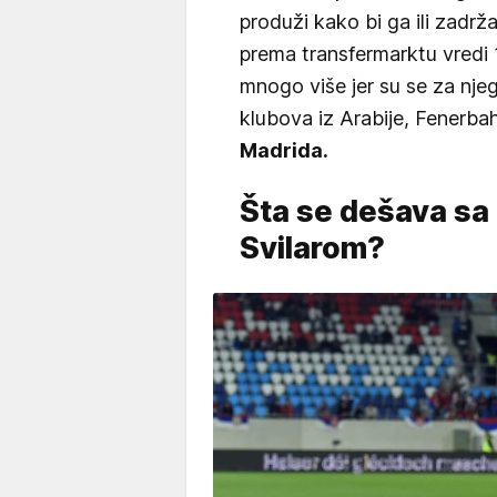
produži kako bi ga ili zadrž
prema transfermarktu vredi 1
mnogo više jer su se za njega
klubova iz Arabije, Fenerba
Madrida.
Šta se dešava sa 
Svilarom?