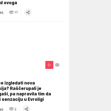
od ovoga
uj
17
A
e izgledati nova
ija? Raščerupali je
gaši, pa napravila tim da
 senzaciju u Evroligi
uj
2