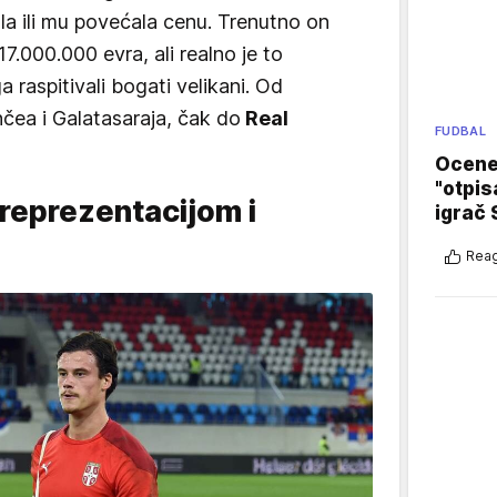
ala ili mu povećala cenu. Trenutno on
7.000.000 evra, ali realno je to
 raspitivali bogati velikani. Od
hčea i Galatasaraja, čak do
Real
FUDBAL
Ocene 
"otpis
reprezentacijom i
igrač 
Reag