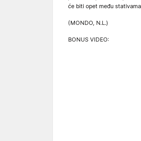
će biti opet među stativama 
(MONDO, N.L.)
BONUS VIDEO: