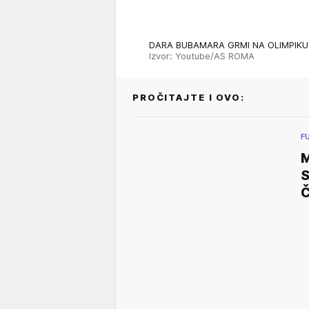
DARA BUBAMARA GRMI NA OLIMPIKU Mi
Izvor: Youtube/AS ROMA
PROČITAJTE I OVO:
F
M
S
Č