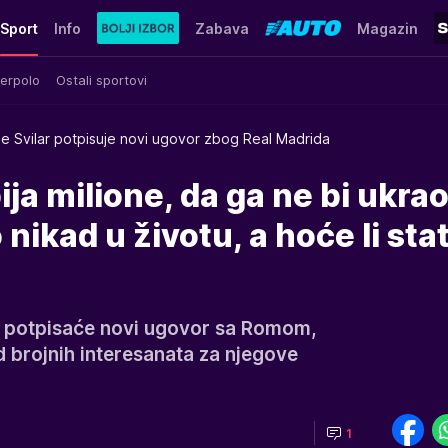
Sport
Info
Zabava
Magazin
erpolo
Ostali sportovi
le Svilar potpisuje novi ugovor zbog Real Madrida
ija milione, da ga ne bi ukra
 nikad u životu, a hoće li stat
r potpisaće novi ugovor sa Romom,
od brojnih interesanata za njegove
1