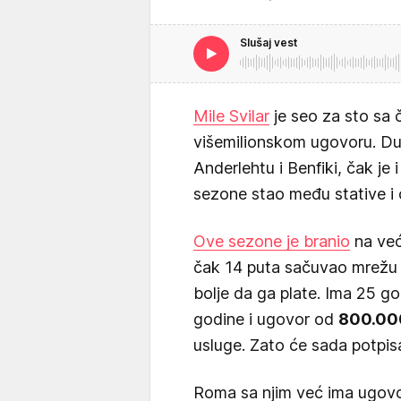
Slušaj vest
Mile Svilar
je seo za sto sa
višemilionskom ugovoru. Du
Anderlehtu i Benfiki, čak je 
sezone stao među stative i 
Ove sezone je branio
na veći
čak 14 puta sačuvao mrežu 
bolje da ga plate. Ima 25 go
godine i ugovor od
800.00
usluge. Zato će sada potpisa
Roma sa njim već ima ugovor