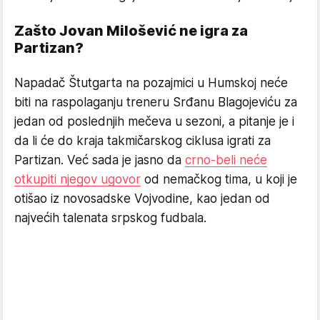
Zašto Jovan Milošević ne igra za
Partizan?
Napadač Štutgarta na pozajmici u Humskoj neće
biti na raspolaganju treneru Srđanu Blagojeviću za
jedan od poslednjih mečeva u sezoni, a pitanje je i
da li će do kraja takmičarskog ciklusa igrati za
Partizan. Već sada je jasno da
crno-beli neće
otkupiti njegov ugovor
od nemačkog tima, u koji je
otišao iz novosadske Vojvodine, kao jedan od
najvećih talenata srpskog fudbala.