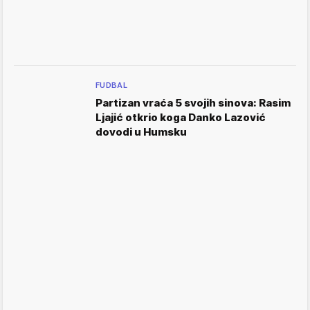
FUDBAL
Partizan vraća 5 svojih sinova: Rasim
Ljajić otkrio koga Danko Lazović
dovodi u Humsku