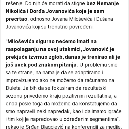
rešenje. Do njih će morati da stigne
bez Nemanje
Nikolića i Đorđa Jovanovića koje je sam
precrtao
, odnosno Jovana Miloševića i Dušana
Jovanovića koji su trenutno povređeni.
"
Miloševića sigurno nećemo imati na
raspolaganju na ovoj utakmici, Jovanović je
prekjuče izvrnuo zglob, danas je trenirao ali je
još uvek pod znakom pitanja.
U problemu smo
sa te strane, na nama je da se adaptiramo i
improvizujemo ako ne možemo da računamo na
Duleta. Ja bih da se fokusiram da rezultatski
sezonu privedemo kraju pozitivnim rezultatima, a
onda posle toga da možemo da konstatujemo da
smo napravili neki napredak, kao i da imamo igrače
i tim koji je napredovao u određenim segmentima",
rekao je Srđan Blagojević na konferenciji za medije.