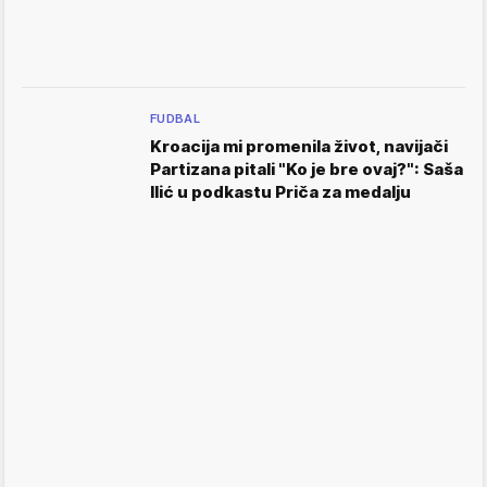
FUDBAL
Kroacija mi promenila život, navijači
Partizana pitali "Ko je bre ovaj?": Saša
Ilić u podkastu Priča za medalju