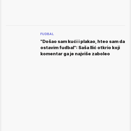
FUDBAL
"Došao sam kući i plakao, hteo sam da
ostavim fudbal": Saša Ilić otkrio koji
komentar ga je najviše zaboleo