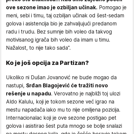
ove sezone imao je ozbiljan učinak.
Pomogao je
meni, sebi i timu, taj ozbiljan učinak od šest-sedam
golova i asistencija bio je zahvaljujući predanom
radu i trudu. Bez sumnje bih voleo da takvog
motivisanog igrača bih voleo da imam u timu.
Nažalost, to nije tako sada".
Ko je još opcija za Partizan?
Ukoliko ni Dušan Jovanović ne bude mogao da
nastupi,
Srđan Blagojević će tražiti novo
rešenje u napadu
. Verovatno je najbliži toj ulozi
Aldo Kalulu, koji je tokom sezone već igrao na
mestu napadača iako mu to nije omiljena pozicija.
Internacionalac koji je ove sezone postigao pet
golova i asistirao šest puta mnogo se bolje snalazi
na mestu desnog krila, gde je češće boravio tokom