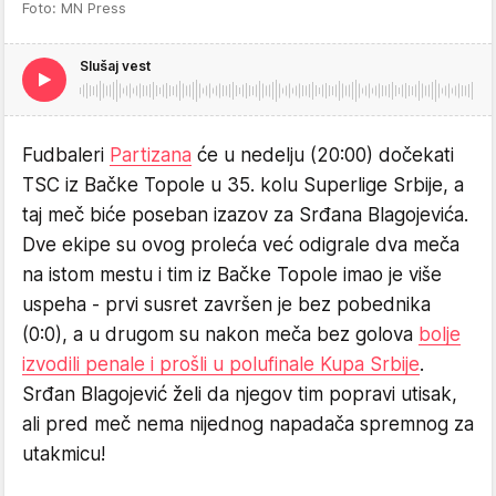
Foto: MN Press
Slušaj vest
Fudbaleri
Partizana
će u nedelju (20:00) dočekati
TSC iz Bačke Topole u 35. kolu Superlige Srbije, a
taj meč biće poseban izazov za Srđana Blagojevića.
Dve ekipe su ovog proleća već odigrale dva meča
na istom mestu i tim iz Bačke Topole imao je više
uspeha - prvi susret završen je bez pobednika
(0:0), a u drugom su nakon meča bez golova
bolje
izvodili penale i prošli u polufinale Kupa Srbije
.
Srđan Blagojević želi da njegov tim popravi utisak,
ali pred meč nema nijednog napadača spremnog za
utakmicu!