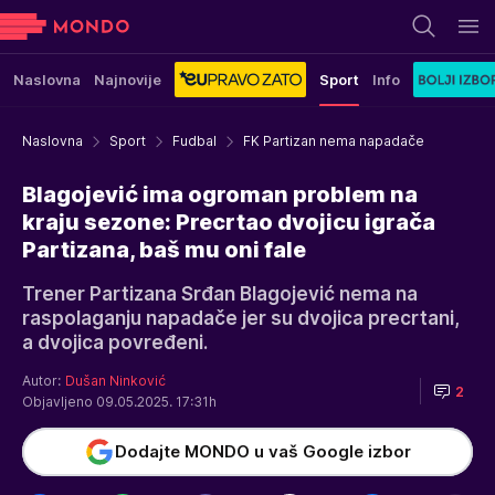
Naslovna
Najnovije
Sport
Info
Naslovna
Sport
Fudbal
FK Partizan nema napadače
Blagojević ima ogroman problem na
kraju sezone: Precrtao dvojicu igrača
Partizana, baš mu oni fale
Trener Partizana Srđan Blagojević nema na
raspolaganju napadače jer su dvojica precrtani,
a dvojica povređeni.
Autor:
Dušan Ninković
2
Objavljeno 09.05.2025. 17:31h
Dodajte MONDO u vaš Google izbor