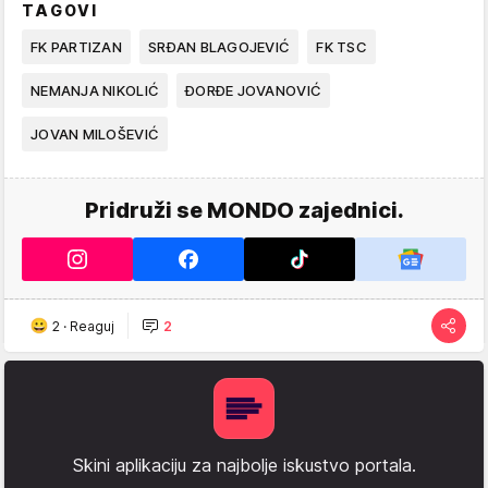
TAGOVI
FK PARTIZAN
SRĐAN BLAGOJEVIĆ
FK TSC
NEMANJA NIKOLIĆ
ĐORĐE JOVANOVIĆ
JOVAN MILOŠEVIĆ
Pridruži se MONDO zajednici.
2
·
Reaguj
2
Skini aplikaciju za najbolje iskustvo portala.