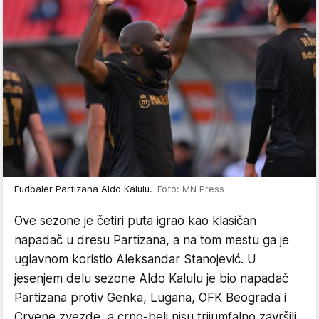
Fudbaler Partizana Aldo Kalulu.
Foto: MN Press
Ove sezone je četiri puta igrao kao klasičan
napadač u dresu Partizana, a na tom mestu ga je
uglavnom koristio Aleksandar Stanojević. U
jesenjem delu sezone Aldo Kalulu je bio napadač
Partizana protiv Genka, Lugana, OFK Beograda i
Crvene zvezde, a crno-beli nisu trijumfalno završili