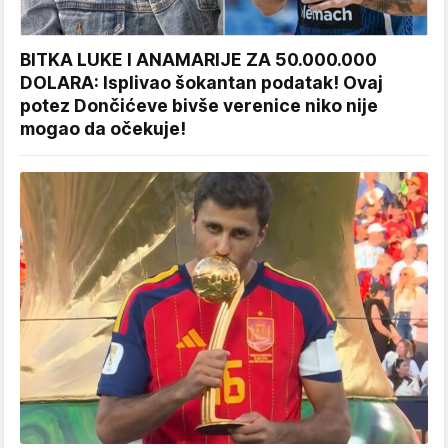
BITKA LUKE I ANAMARIJE ZA 50.000.000
DOLARA: Isplivao šokantan podatak! Ovaj
potez Dončićeve bivše verenice niko nije
mogao da očekuje!