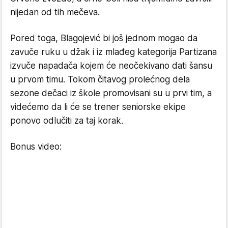
nijedan od tih mečeva.
Pored toga, Blagojević bi još jednom mogao da
zavuče ruku u džak i iz mlađeg kategorija Partizana
izvuče napadača kojem će neočekivano dati šansu
u prvom timu. Tokom čitavog prolećnog dela
sezone dečaci iz škole promovisani su u prvi tim, a
videćemo da li će se trener seniorske ekipe
ponovo odlučiti za taj korak.
Bonus video: