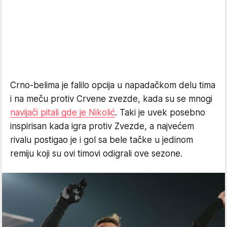
Crno-belima je falilo opcija u napadačkom delu tima
i na meču protiv Crvene zvezde, kada su se mnogi
navijači pitali gde je Nikolić
. Taki je uvek posebno
inspirisan kada igra protiv Zvezde, a najvećem
rivalu postigao je i gol sa bele tačke u jedinom
remiju koji su ovi timovi odigrali ove sezone.