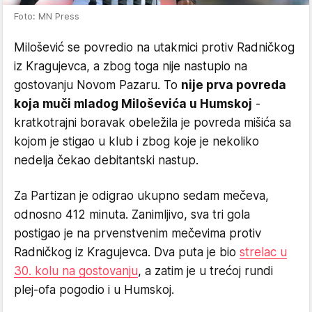
Foto: MN Press
Milošević se povredio na utakmici protiv Radničkog
iz Kragujevca, a zbog toga nije nastupio na
gostovanju Novom Pazaru. To
nije prva povreda
koja muči mladog Miloševića u Humskoj
-
kratkotrajni boravak obeležila je povreda mišića sa
kojom je stigao u klub i zbog koje je nekoliko
nedelja čekao debitantski nastup.
Za Partizan je odigrao ukupno sedam mečeva,
odnosno 412 minuta. Zanimljivo, sva tri gola
postigao je na prvenstvenim mečevima protiv
Radničkog iz Kragujevca. Dva puta je bio
strelac u
30. kolu na gostovanju
, a zatim je u trećoj rundi
plej-ofa pogodio i u Humskoj.