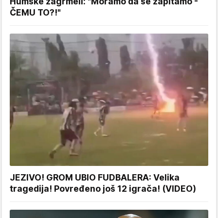
Humske zagrmeli: "Moramo da se zapitamo -
ČEMU TO?!"
JEZIVO! GROM UBIO FUDBALERA: Velika
tragedija! Povređeno još 12 igrača! (VIDEO)