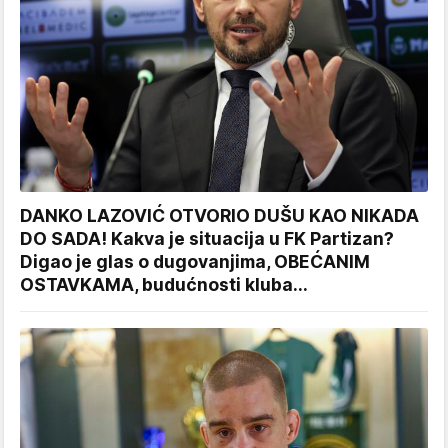
DANKO LAZOVIĆ OTVORIO DUŠU KAO NIKADA
DO SADA! Kakva je situacija u FK Partizan?
Digao je glas o dugovanjima, OBEĆANIM
OSTAVKAMA, budućnosti kluba...