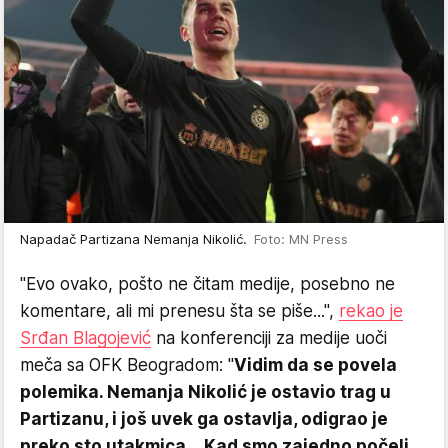
Napadač Partizana Nemanja Nikolić.
Foto: MN Press
"Evo ovako, pošto ne čitam medije, posebno ne
komentare, ali mi prenesu šta se piše...",
rekao je
Srđan Blagojević
na konferenciji za medije uoči
meča sa OFK Beogradom: "
Vidim da se povela
polemika. Nemanja Nikolić je ostavio trag u
Partizanu, i još uvek ga ostavlja, odigrao je
preko sto utakmica... Kad smo zajedno počeli