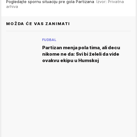
Pogledajte spornu situaciju pre gola Partizana
Izvor: Privatna
arhiva
MOŽDA ĆE VAS ZANIMATI
FUDBAL
Partizan menja pola tima, ali decu
nikome ne da: Svi bi želeli da vide
ovakvu ekipu u Humskoj