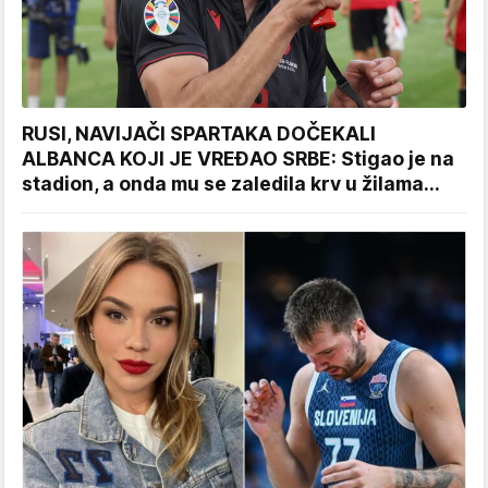
RUSI, NAVIJAČI SPARTAKA DOČEKALI
ALBANCA KOJI JE VREĐAO SRBE: Stigao je na
stadion, a onda mu se zaledila krv u žilama...