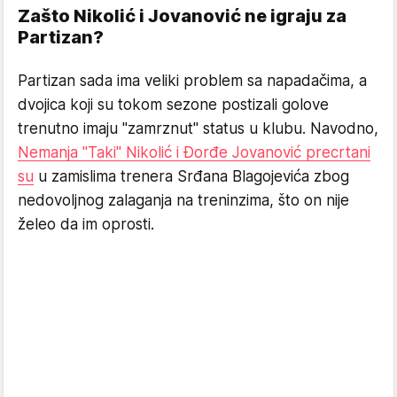
Zašto Nikolić i Jovanović ne igraju za
Partizan?
Partizan sada ima veliki problem sa napadačima, a
dvojica koji su tokom sezone postizali golove
trenutno imaju "zamrznut" status u klubu. Navodno,
Nemanja "Taki" Nikolić i Đorđe Jovanović precrtani
su
u zamislima trenera Srđana Blagojevića zbog
nedovoljnog zalaganja na treninzima, što on nije
želeo da im oprosti.