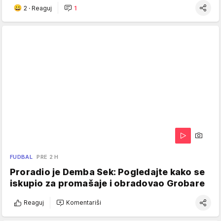
2
·
Reaguj
1
FUDBAL
PRE 2 H
Proradio je Demba Sek: Pogledajte kako se
iskupio za promašaje i obradovao Grobare
Reaguj
Komentariši