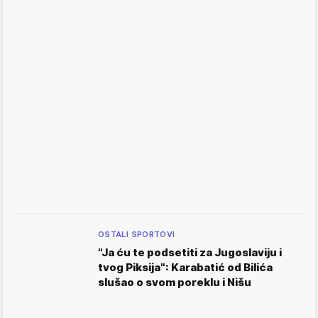
OSTALI SPORTOVI
"Ja ću te podsetiti za Jugoslaviju i
tvog Piksija": Karabatić od Bilića
slušao o svom poreklu i Nišu