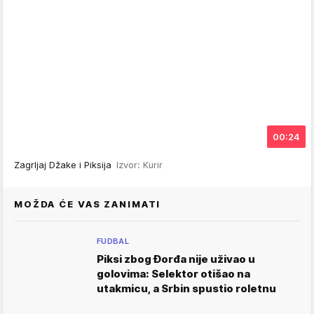
00:24
Zagrljaj Džake i Piksija
Izvor: Kurir
MOŽDA ĆE VAS ZANIMATI
FUDBAL
Piksi zbog Đorđa nije uživao u
golovima: Selektor otišao na
utakmicu, a Srbin spustio roletnu