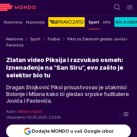
Naslovna
Najnovije
Sport
Info
Naslovna
Sport
Fudbal
Piksi sa Zlatanom gledao Jovića i
Pavlovića
Zlatan video Piksija i razvukao osmeh:
Iznenađenje na "San Siru", evo zašto je
selektor bio tu
Dragan Stojković Piksi prisustvovao je utakmici
Bolonje i Milana kako bi gledao srpske fudbalere
Jovića i Pavlovića.
Autor:
Milutin Vujičić
Objavljeno 09.05.2025. 23:24h
Dodajte MONDO u vaš Google izbor