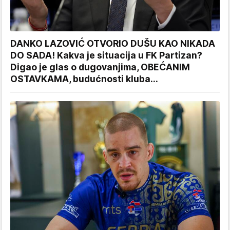
DANKO LAZOVIĆ OTVORIO DUŠU KAO NIKADA
DO SADA! Kakva je situacija u FK Partizan?
Digao je glas o dugovanjima, OBEĆANIM
OSTAVKAMA, budućnosti kluba...