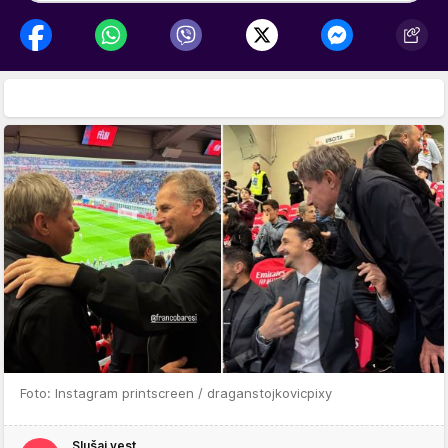
Foto: Instagram printscreen / draganstojkovicpixy
Slušaj vest