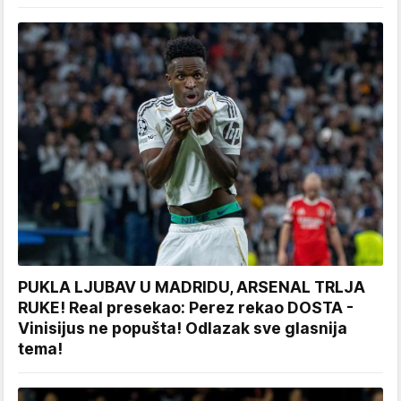
PUKLA LJUBAV U MADRIDU, ARSENAL TRLJA
RUKE! Real presekao: Perez rekao DOSTA -
Vinisijus ne popušta! Odlazak sve glasnija
tema!