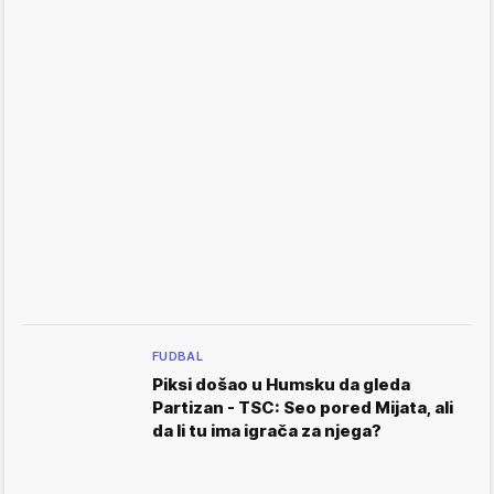
FUDBAL
Piksi došao u Humsku da gleda
Partizan - TSC: Seo pored Mijata, ali
da li tu ima igrača za njega?