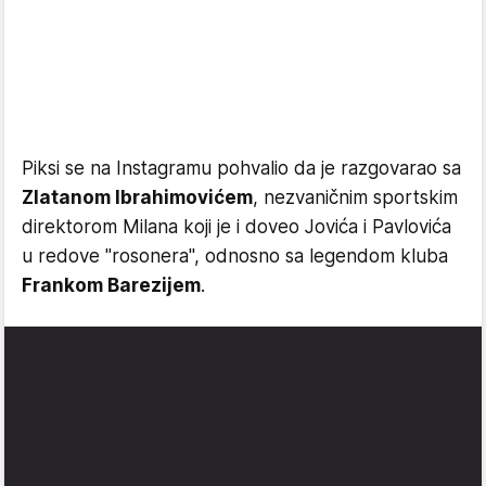
Piksi se na Instagramu pohvalio da je razgovarao sa
Zlatanom Ibrahimovićem
, nezvaničnim sportskim
direktorom Milana koji je i doveo Jovića i Pavlovića
u redove "rosonera", odnosno sa legendom kluba
Frankom Barezijem
.