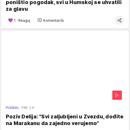
poništio pogodak, svi u Humskoj se uhvatili
za glavu
1
·
Reaguj
Komentariši
FUDBAL
PRE 2 H
Poziv Delija: "Svi zaljubljeni u Zvezdu, dođite
na Marakanu da zajedno verujemo"