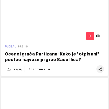
FUDBAL
PRE 1 H
Ocene igrača Partizana: Kako je "otpisani"
postao najvažniji igrač Saše Ilića?
Reaguj
Komentariši