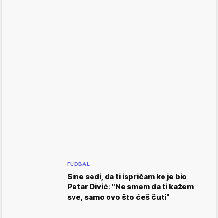
FUDBAL
Sine sedi, da ti ispričam ko je bio
Petar Divić: "Ne smem da ti kažem
sve, samo ovo što ćeš čuti"