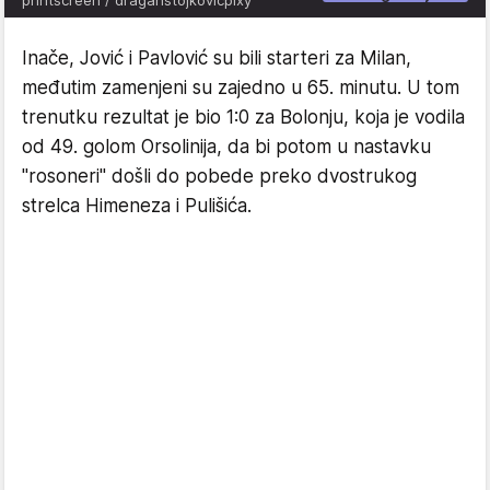
printscreen / draganstojkovicpixy
Inače, Jović i Pavlović su bili starteri za Milan,
međutim zamenjeni su zajedno u 65. minutu. U tom
trenutku rezultat je bio 1:0 za Bolonju, koja je vodila
od 49. golom Orsolinija, da bi potom u nastavku
"rosoneri" došli do pobede preko dvostrukog
strelca Himeneza i Pulišića.