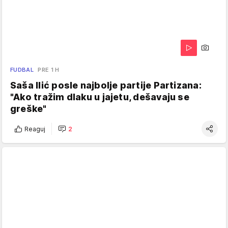
FUDBAL
PRE 1 H
Saša Ilić posle najbolje partije Partizana:
"Ako tražim dlaku u jajetu, dešavaju se
greške"
Reaguj
2