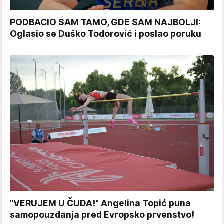
PODBACIO SAM TAMO, GDE SAM NAJBOLJI:
Oglasio se Duško Todorović i poslao poruku
"VERUJEM U ČUDA!" Angelina Topić puna
samopouzdanja pred Evropsko prvenstvo!