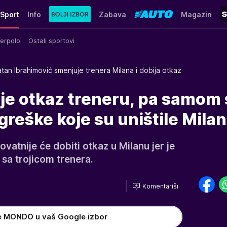
Sport
Info
Zabava
Magazin
erpolo
Ostali sportovi
atan Ibrahimović smenjuje trenera Milana i dobija otkaz
je otkaz treneru, pa samom 
greške koje su uništile Milan
vatnije će dobiti otkaz u Milanu jer je
sa trojicom trenera.
Komentariši
e MONDO u vaš Google izbor