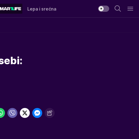
Lepa i srećna
sebi: