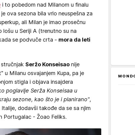
e
i to pobedom nad Milanom u finalu
a je ova sezona bila vrlo neuspešna za
uperkup, ali Milan je imao prosečnu
 lošu u Seriji A (trenutno su na
ada se podvuče crta -
mora da leti
i stručnjak
Seržo Konseisao
nije
t" u Milanu osvajanjem Kupa, pa je
MOND
njom stigla i objava insajdera
o poglavlje Serža Konseisaa u
raju sezone, kao što je i planirano"
,
 Italije, dodavši takođe da se sa njim
an Portugalac - Žoao Feliks.