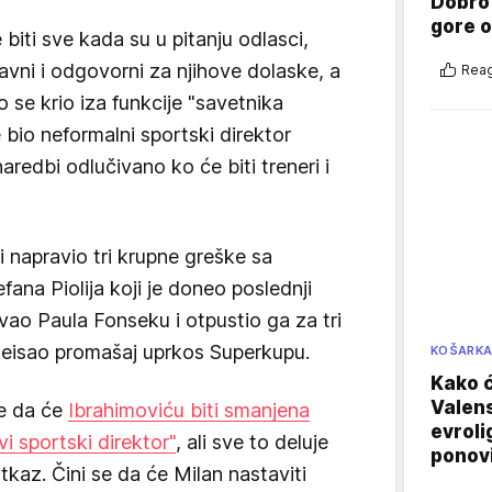
Dobro
gore 
iti sve kada su u pitanju odlasci,
lavni i odgovorni za njihove dolaske, a
Reag
ko se krio iza funkcije "savetnika
 bio neformalni sportski direktor
aredbi odlučivano ko će biti treneri i
 napravio tri krupne greške sa
fana Piolija koji je doneo poslednji
vao Paula Fonseku i otpustio ga za tri
seisao promašaj uprkos Superkupu.
KOŠARK
Kako ć
Valens
e da će
Ibrahimoviću biti smanjena
evroli
i sportski direktor"
, ali sve to deluje
ponovi
az. Čini se da će Milan nastaviti