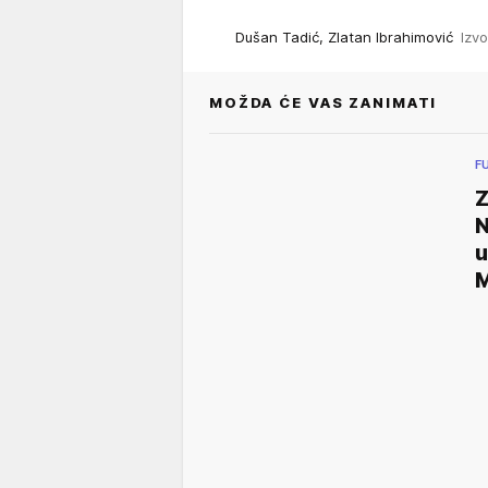
Dušan Tadić, Zlatan Ibrahimović
Izv
MOŽDA ĆE VAS ZANIMATI
F
Z
N
u