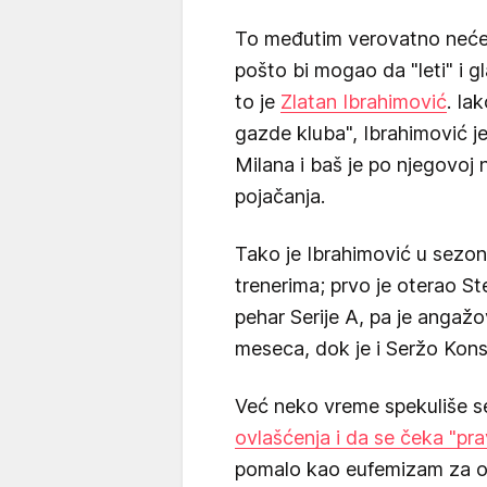
To međutim verovatno neće b
pošto bi mogao da "leti" i g
to je
Zlatan Ibrahimović
. Ia
gazde kluba", Ibrahimović je
Milana i baš je po njegovoj n
pojačanja.
Tako je Ibrahimović u sezoni
trenerima; prvo je oterao Ste
pehar Serije A, pa je angažo
meseca, dok je i Seržo Kon
Već neko vreme spekuliše s
ovlašćenja i da se čeka "prav
pomalo kao eufemizam za otk