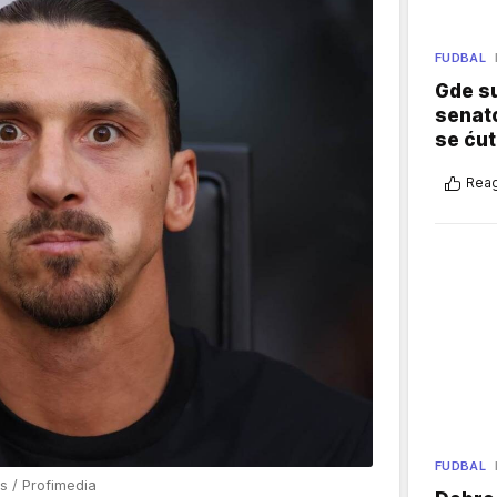
FUDBAL
Gde su
senato
se ćut
Reag
FUDBAL
s / Profimedia