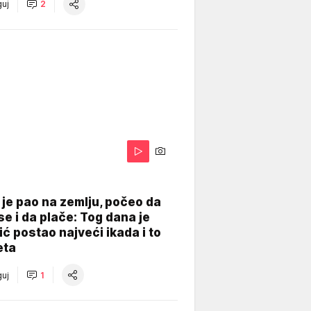
uj
2
je pao na zemlju, počeo da
se i da plače: Tog dana je
ć postao najveći ikada i to
eta
uj
1