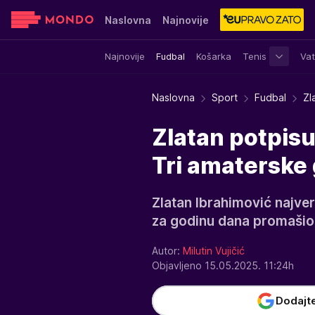
Naslovna
Najnovije
Najnovije
Fudbal
Košarka
Tenis
Vat
Sensa
Stvar ukusa
Yumama
Naslovna
Sport
Fudbal
Zl
Zlatan potpisu
Tri amaterske 
Zlatan Ibrahimović najvero
za godinu dana promašio 
Autor:
Milutin Vujičić
Objavljeno 15.05.2025. 11:24h
Dodajt