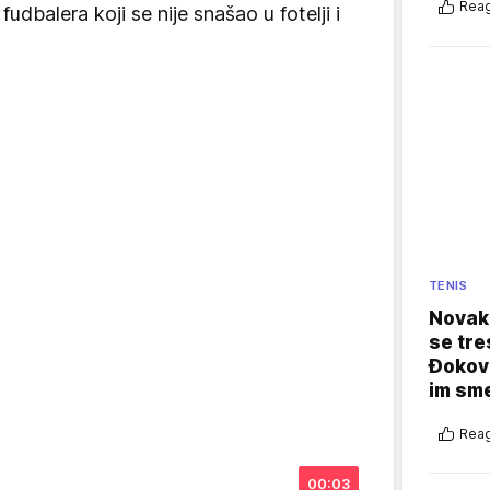
Reag
dbalera koji se nije snašao u fotelji i
TENIS
Novak 
se tre
Đokovi
im sm
Reag
00:03