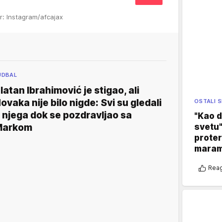
or: Instagram/afcajax
UDBAL
latan Ibrahimović je stigao, ali
ovaka nije bilo nigde: Svi su gledali
OSTALI 
 njega dok se pozdravljao sa
"Kao d
svetu"
Markom
proter
maram
Reag