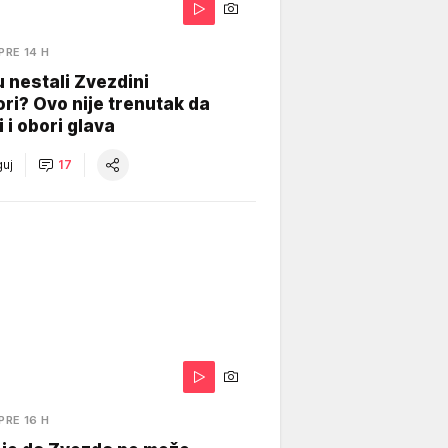
PRE 14 H
 nestali Zvezdini
ri? Ovo nije trenutak da
i i obori glava
uj
17
PRE 16 H