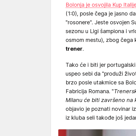
Bolonja je osvojila Kup Italij
(1:0), posle čega je jasno d
"rosonere". Jeste osvojen S
sezonu u Ligi šampiona i vrlo
osmom mestu), zbog čega k
trener
.
Tako će i biti jer portugalsk
uspeo sebi da "produži živo
brzo posle utakmice sa Bolo
Fabricija Romana. "
Trenersk
Milanu će biti završeno na k
objavio je poznati novinar iz
iz kluba seli takođe još jed