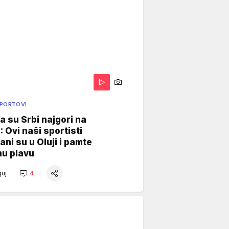
SPORTOVI
a su Srbi najgori na
: Ovi naši sportisti
ani su u Oluji i pamte
u plavu
uj
4