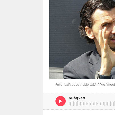
Foto: LaPresse / ddp USA / Profimed
Slušaj vest