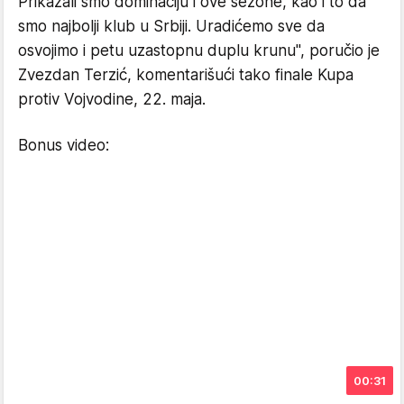
Prikazali smo dominaciju i ove sezone, kao i to da
smo najbolji klub u Srbiji. Uradićemo sve da
osvojimo i petu uzastopnu duplu krunu", poručio je
Zvezdan Terzić, komentarišući tako finale Kupa
protiv Vojvodine, 22. maja.
Bonus video:
00:31