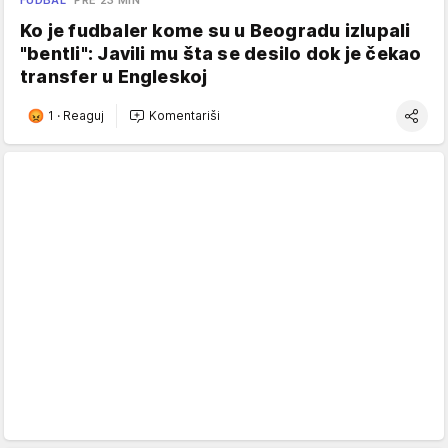
Ko je fudbaler kome su u Beogradu izlupali
"bentli": Javili mu šta se desilo dok je čekao
transfer u Engleskoj
1
·
Reaguj
Komentariši