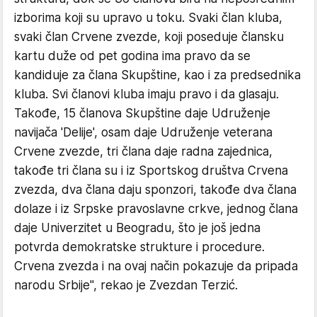
izborima koji su upravo u toku. Svaki član kluba,
svaki član Crvene zvezde, koji poseduje člansku
kartu duže od pet godina ima pravo da se
kandiduje za člana Skupštine, kao i za predsednika
kluba. Svi članovi kluba imaju pravo i da glasaju.
Takođe, 15 članova Skupštine daje Udruženje
navijača 'Delije', osam daje Udruženje veterana
Crvene zvezde, tri člana daje radna zajednica,
takođe tri člana su i iz Sportskog društva Crvena
zvezda, dva člana daju sponzori, takođe dva člana
dolaze i iz Srpske pravoslavne crkve, jednog člana
daje Univerzitet u Beogradu, što je još jedna
potvrda demokratske strukture i procedure.
Crvena zvezda i na ovaj način pokazuje da pripada
narodu Srbije", rekao je Zvezdan Terzić.