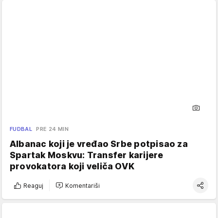
FUDBAL
PRE 24 MIN
Albanac koji je vređao Srbe potpisao za
Spartak Moskvu: Transfer karijere
provokatora koji veliča OVK
Reaguj
Komentariši