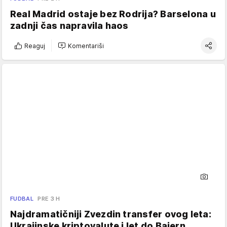
Real Madrid ostaje bez Rodrija? Barselona u
zadnji čas napravila haos
Reaguj
Komentariši
FUDBAL
PRE 3 H
Najdramatičniji Zvezdin transfer ovog leta:
Ukrajinske kriptovalute i let do Bajern