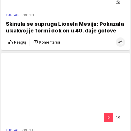
FUDBAL
PRE 1 H
Skinula se supruga Lionela Mesija: Pokazala
u kakvoj je formi dok on u 40. daje golove
Reaguj
Komentariši
FUDBAL
PRE 2 H