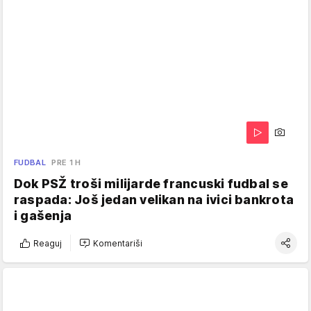
FUDBAL
PRE 1 H
Dok PSŽ troši milijarde francuski fudbal se
raspada: Još jedan velikan na ivici bankrota
i gašenja
Reaguj
Komentariši