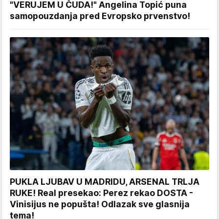
"VERUJEM U ČUDA!" Angelina Topić puna
samopouzdanja pred Evropsko prvenstvo!
PUKLA LJUBAV U MADRIDU, ARSENAL TRLJA
RUKE! Real presekao: Perez rekao DOSTA -
Vinisijus ne popušta! Odlazak sve glasnija
tema!