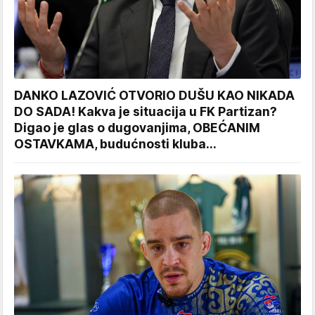
DANKO LAZOVIĆ OTVORIO DUŠU KAO NIKADA
DO SADA! Kakva je situacija u FK Partizan?
Digao je glas o dugovanjima, OBEĆANIM
OSTAVKAMA, budućnosti kluba...