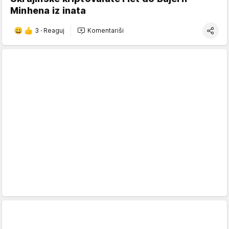
Minhena iz inata
3
·
Reaguj
Komentariši