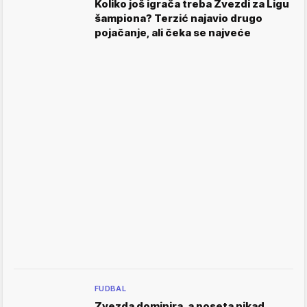
Koliko još igrača treba Zvezdi za Ligu
šampiona? Terzić najavio drugo
pojačanje, ali čeka se najveće
FUDBAL
Zvezda dominira, a poseta nikad