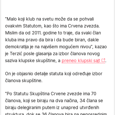
"Malo koji klub na svetu može da se pohvali
ovakvim Statutom, kao što ima Crvena zvezda.
Mislim da od 2011. godine to traje, da svaki član
kluba ima pravo da bira i da bude biran, dakle
demokratija je na najvišem mogućem nivou", kazao
je Terzić posle glasanja za izbor članova novog
saziva klupske skupštine, a
preneo klupski sajt
.
On je objasnio detalje statuta koji određuje izbor
članova skupštine.
"Po Statutu Skupština Crvene zvezde ima 70
članova, koji se biraju na dva načina, 34 člana se
biraju delegiranim putem iz unapred utvrđenih
struktura, dok se 36 članova bira na neposrednim