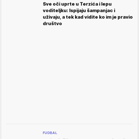
Sve oči uprte u Terzića i lepu
voditeljku: Ispijaju šampanjac i
uživaju, a tek kad vidite ko im je pravio
društvo
FUDBAL