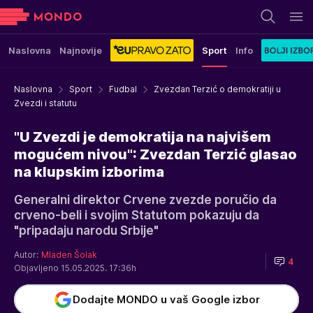
Naslovna
Najnovije
Sport
Info
Naslovna
Sport
Fudbal
Zvezdan Terzić o demokratiji u
Zvezdi i statutu
"U Zvezdi je demokratija na najvišem
mogućem nivou": Zvezdan Terzić glasao
na klupskim izborima
Generalni direktor Crvene zvezde poručio da
crveno-beli i svojim Statutom pokazuju da
"pripadaju narodu Srbije"
Autor:
Mladen Šolak
4
Objavljeno 15.05.2025. 17:36h
Dodajte MONDO u vaš Google izbor