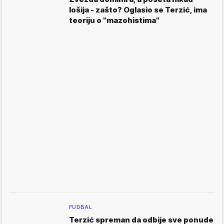
lošija - zašto? Oglasio se Terzić, ima
teoriju o "mazohistima"
FUDBAL
Terzić spreman da odbije sve ponude