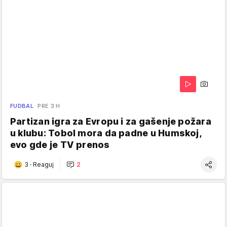
FUDBAL
PRE 3 H
Partizan igra za Evropu i za gašenje požara
u klubu: Tobol mora da padne u Humskoj,
evo gde je TV prenos
3
·
Reaguj
2