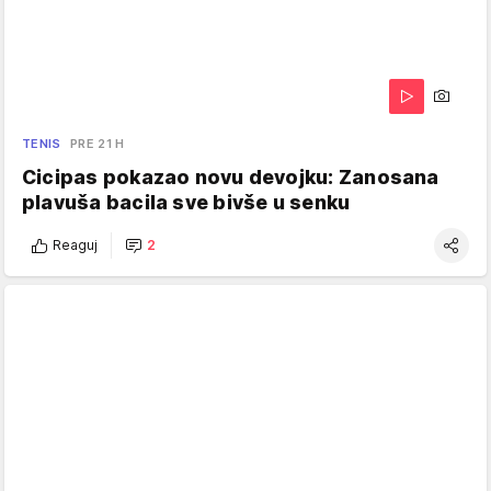
TENIS
PRE 21 H
Cicipas pokazao novu devojku: Zanosana
plavuša bacila sve bivše u senku
Reaguj
2