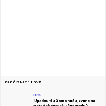
PROČITAJTE I OVO:
TENIS
"Upadnu ti u 3 sata noću, zvone na
vrata dok spavaš u Beogradu":