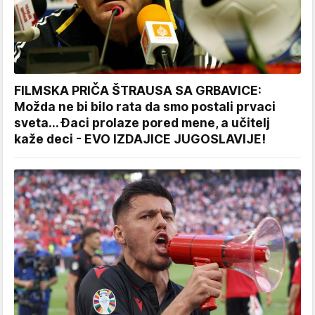
FILMSKA PRIČA ŠTRAUSA SA GRBAVICE:
Možda ne bi bilo rata da smo postali prvaci
sveta... Đaci prolaze pored mene, a učitelj
kaže deci - EVO IZDAJICE JUGOSLAVIJE!