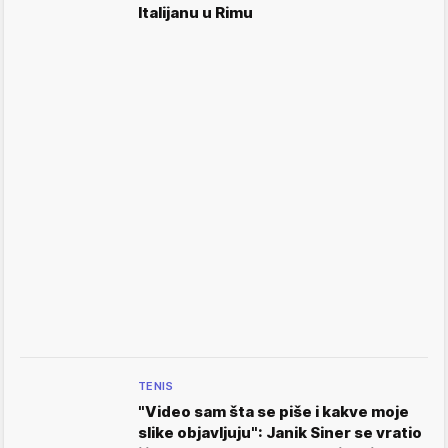
Italijanu u Rimu
TENIS
"Video sam šta se piše i kakve moje
slike objavljuju": Janik Siner se vratio