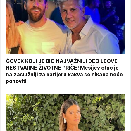
ČOVEK KOJI JE BIO NAJVAŽNIJI DEO LEOVE
NESTVARNE ŽIVOTNE PRIČE! Mesijev otac je
najzaslužniji za karijeru kakva se nikada neće
ponoviti