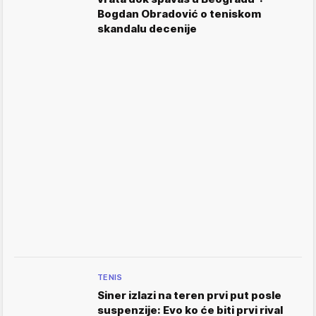
Bogdan Obradović o teniskom
skandalu decenije
TENIS
Siner izlazi na teren prvi put posle
suspenzije: Evo ko će biti prvi rival