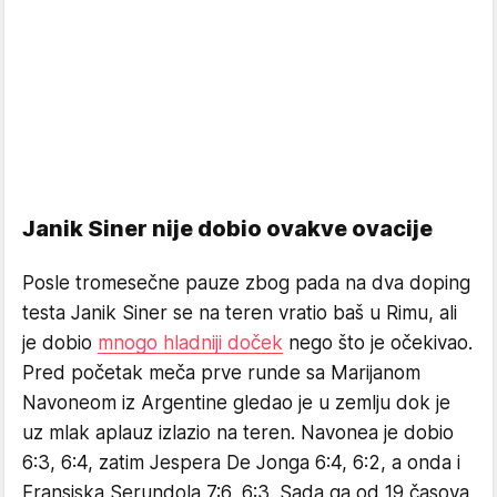
Janik Siner nije dobio ovakve ovacije
Posle tromesečne pauze zbog pada na dva doping
testa Janik Siner se na teren vratio baš u Rimu, ali
je dobio
mnogo hladniji doček
nego što je očekivao.
Pred početak meča prve runde sa Marijanom
Navoneom iz Argentine gledao je u zemlju dok je
uz mlak aplauz izlazio na teren. Navonea je dobio
6:3, 6:4, zatim Jespera De Jonga 6:4, 6:2, a onda i
Fransiska Serundola 7:6, 6:3. Sada ga od 19 časova