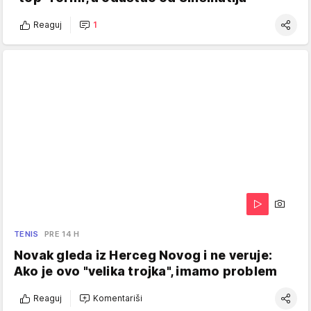
Reaguj
1
TENIS
PRE 14 H
Novak gleda iz Herceg Novog i ne veruje:
Ako je ovo "velika trojka", imamo problem
Reaguj
Komentariši