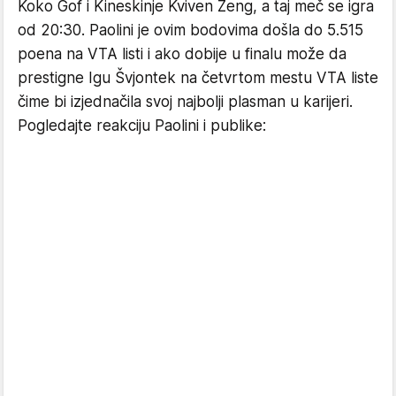
Koko Gof i Kineskinje Kviven Ženg, a taj meč se igra
od 20:30. Paolini je ovim bodovima došla do 5.515
poena na VTA listi i ako dobije u finalu može da
prestigne Igu Švjontek na četvrtom mestu VTA liste
čime bi izjednačila svoj najbolji plasman u karijeri.
Pogledajte reakciju Paolini i publike: