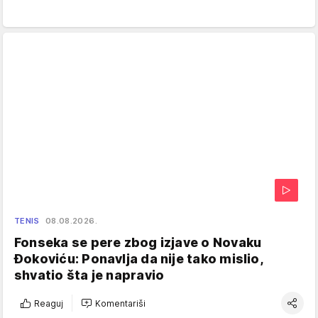
TENIS
08.08.2026.
Fonseka se pere zbog izjave o Novaku
Đokoviću: Ponavlja da nije tako mislio,
shvatio šta je napravio
Reaguj
Komentariši