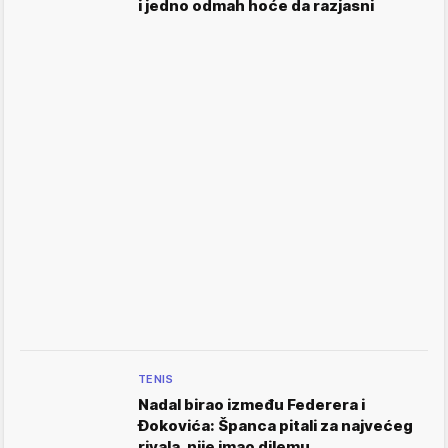
i jedno odmah hoće da razjasni
TENIS
Nadal birao između Federera i
Đokovića: Španca pitali za najvećeg
rivala, nije imao dilemu