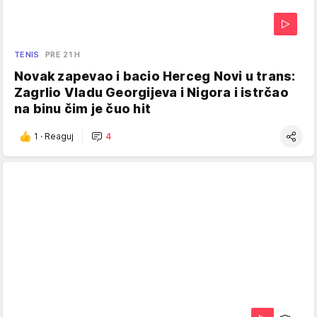
TENIS
PRE 21 H
Novak zapevao i bacio Herceg Novi u trans:
Zagrlio Vladu Georgijeva i Nigora i istrčao
na binu čim je čuo hit
1
·
Reaguj
4