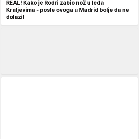
REAL! Kako je Rodri zabio nož u leđa
Kraljevima - posle ovoga u Madrid bolje da ne
dolazi!