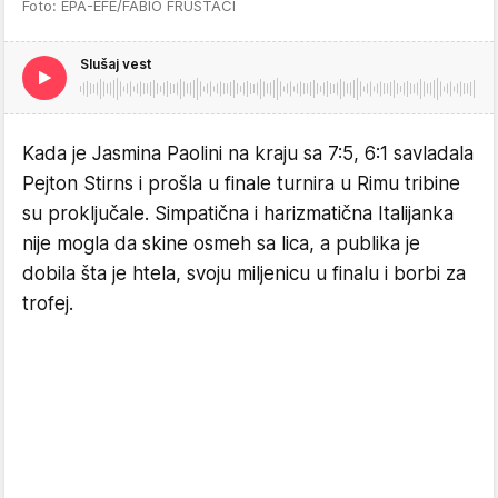
Foto: EPA-EFE/FABIO FRUSTACI
Slušaj vest
Kada je Jasmina Paolini na kraju sa 7:5, 6:1 savladala
Pejton Stirns i prošla u finale turnira u Rimu tribine
su proključale. Simpatična i harizmatična Italijanka
nije mogla da skine osmeh sa lica, a publika je
dobila šta je htela, svoju miljenicu u finalu i borbi za
trofej.