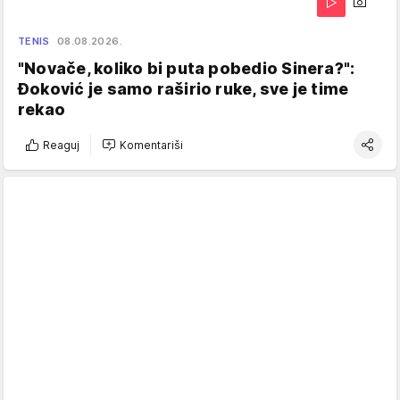
TENIS
08.08.2026.
"Novače, koliko bi puta pobedio Sinera?":
Đoković je samo raširio ruke, sve je time
rekao
Reaguj
Komentariši