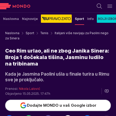
Naslovna
Najnovije
Sport
Info
Naslovna
Sport
Tenis
Italijani više navijaju za Paolini nego
za Sinera
Ceo Rim urlao, ali ne zbog Janika Sinera:
Broja 1 dočekala tišina, Jasminu ludilo
na tribinama
Kada je Jasmina Paolini ušla u finale turira u Rimu
sve je proključalo.
Prenosi:
Nikola Lalović
Objavljeno 15.05.2025. 17:47h
Dodajte MONDO u vaš Google izbor