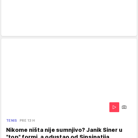
TENIS
PRE 13 H
Nikome ništa nije sumnjivo? Janik Siner u
"top" formi, a odustao od Sinsinatija