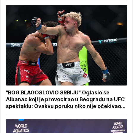
"BOG BLAGOSLOVIO SRBIJU" Oglasio se
Albanac koji je provocirao u Beogradu na UFC
spektaklu: Ovakvu poruku niko nije očekivao...