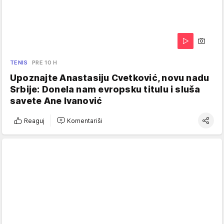
TENIS
PRE 10 H
Upoznajte Anastasiju Cvetković, novu nadu
Srbije: Donela nam evropsku titulu i sluša
savete Ane Ivanović
Reaguj
Komentariši