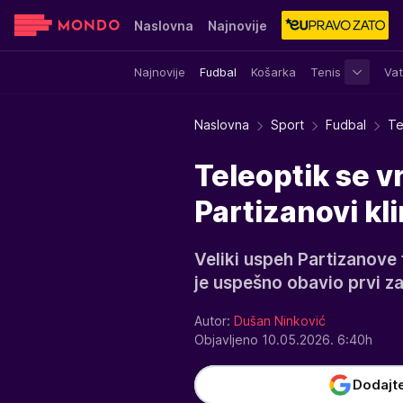
Naslovna
Najnovije
Najnovije
Fudbal
Košarka
Tenis
Vat
Sensa
Stvar ukusa
Yumama
Naslovna
Sport
Fudbal
Te
Teleoptik se vr
Partizanovi kli
Veliki uspeh Partizanove f
je uspešno obavio prvi za
Autor:
Dušan Ninković
Objavljeno 10.05.2026. 6:40h
Dodajt