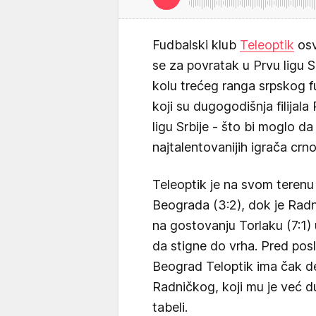
Fudbalski klub
Teleoptik
osv
se za povratak u Prvu ligu 
kolu trećeg ranga srpskog f
koji su dugogodišnja filijal
ligu Srbije - što bi moglo d
najtalentovanijih igrača crno
Teleoptik je na svom teren
Beograda (3:2), dok je Radn
na gostovanju Torlaku (7:1)
da stigne do vrha. Pred posl
Beograd Teloptik ima čak 
Radničkog, koji mu je već du
tabeli.