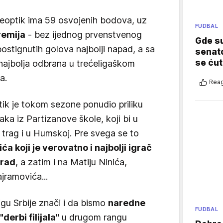
eoptik ima 59 osvojenih bodova, uz
FUDBAL
remija
- bez ijednog prvenstvenog
Gde su
postignutih golova najbolji napad, a sa
senato
se ćut
 najbolja odbrana u trećeligaškom
a.
Reag
tik je tokom sezone ponudio priliku
ka iz Partizanove škole, koji bi u
trag i u Humskoj. Pre svega se to
ća koji je verovatno i najbolji igrač
grad
, a zatim i na Matiju Ninića,
jramovića...
igu Srbije znači i da bismo
naredne
FUDBAL
erbi filijala"
u drugom rangu