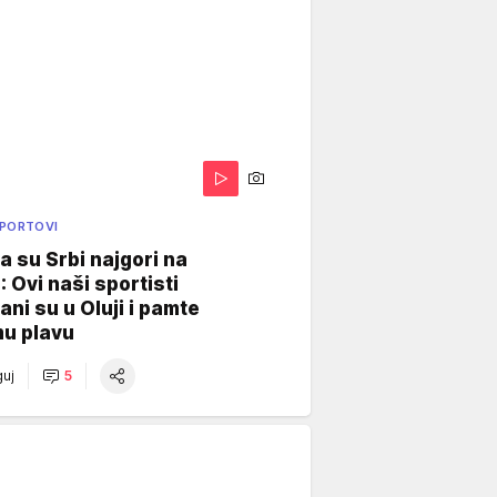
SPORTOVI
a su Srbi najgori na
: Ovi naši sportisti
ani su u Oluji i pamte
u plavu
uj
5