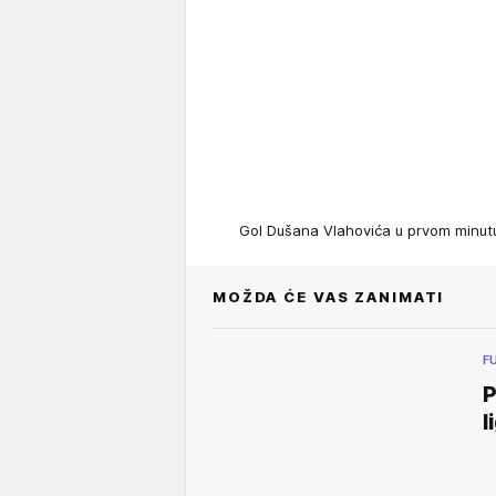
Gol Dušana Vlahovića u prvom minu
MOŽDA ĆE VAS ZANIMATI
F
P
l