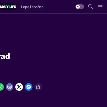
Lepa i srećna
rad