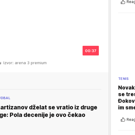
Reag
00:37
tu
Izvor: arena 3 premium
TENIS
Novak 
se tre
UDBAL
Đokovi
artizanov dželat se vratio iz druge
im sm
ige: Pola decenije je ovo čekao
Reag