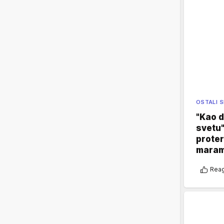
OSTALI 
"Kao d
svetu"
proter
maram
Reag