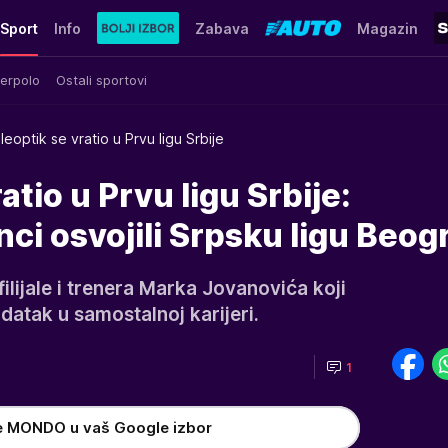
Sport
Info
Zabava
Magazin
erpolo
Ostali sportovi
leoptik se vratio u Prvu ligu Srbije
atio u Prvu ligu Srbije:
nci osvojili Srpsku ligu Beog
ilijale i trenera Marka Jovanovića koji
datak u samostalnoj karijeri.
1
e MONDO u vaš Google izbor