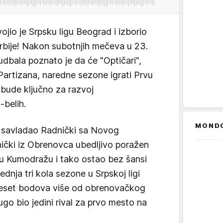
ojio je Srpsku ligu Beograd i izborio
Srbije! Nakon subotnjih mečeva u 23.
udbala poznato je da će "Optičari",
a Partizana, naredne sezone igrati Prvu
a bude ključno za razvoj
-belih.
MOND
u savladao Radnički sa Novog
ički iz Obrenovca ubedljivo poražen
 u Kumodražu i tako ostao bez šansi
ednja tri kola sezone u Srpskoj ligi
deset bodova više od obrenovačkog
go bio jedini rival za prvo mesto na