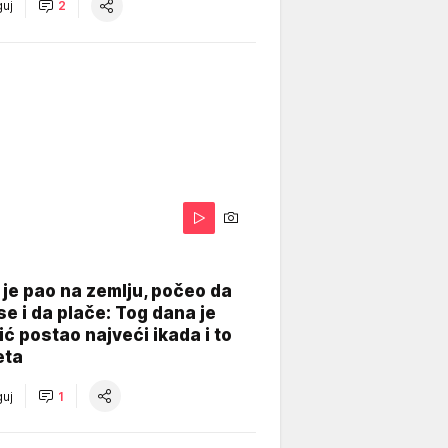
uj
2
je pao na zemlju, počeo da
se i da plače: Tog dana je
ć postao najveći ikada i to
eta
uj
1