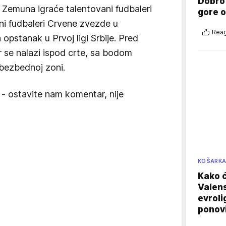
Dobro
z Zemuna igraće talentovani fudbaleri
gore 
ni fudbaleri Crvene zvezde u
Reag
opstanak u Prvoj ligi Srbije. Pred
ar se nalazi ispod crte, sa bodom
 bezbednoj zoni.
 - ostavite nam komentar, nije
KOŠARK
Kako ć
Valens
evroli
ponovi