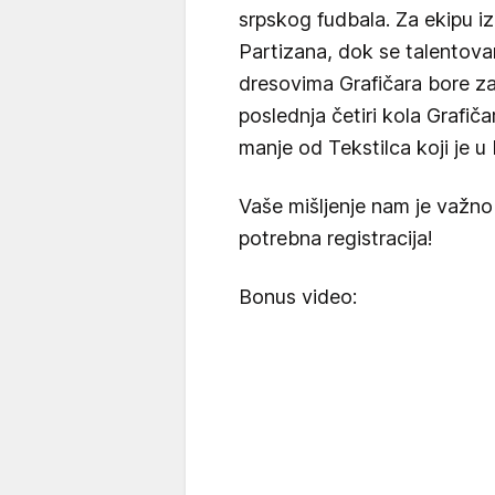
srpskog fudbala. Za ekipu i
Partizana, dok se talentova
dresovima Grafičara bore za 
poslednja četiri kola Grafič
manje od Tekstilca koji je u
Vaše mišljenje nam je važno
potrebna registracija!
Bonus video: