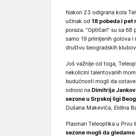
Nakon 23 odigrana kola Tel
učinak od
18 pobeda i pet 
poraza. "Optičari" su sa 68 
samo 19 primljenih golova i
društvu beogradskih klubov
Još važnije od toga, Teleop
nekolicini talentovanih moma
budućnosti mogli da ostave 
odnosi na
Dimitrija Jankovi
sezone u Srpskoj ligi Beo
Dušana Makevića, Eldina Ba
Plasman Teleoptika u Prvu l
sezone mogli da gledamo "d