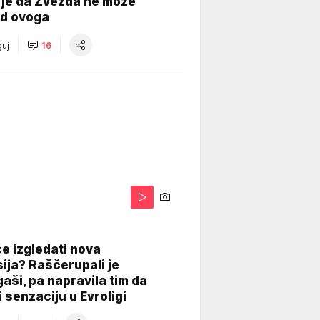
 je da Zvezda ne može
od ovoga
uj
16
A
e izgledati nova
ija? Raščerupali je
gaši, pa napravila tim da
 senzaciju u Evroligi