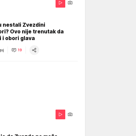
 nestali Zvezdini
ri? Ovo nije trenutak da
i i obori glava
uj
19