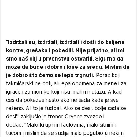
"
Izdržali su, izdržali, izdržali i došli do željene
kontre, grešaka i pobedili. Nije prijatno, ali mi
smo naš cilj u prvenstvu ostvarili. Sigurno da
može da bude i dobro i loše za sredu. Mislim da
je dobro što ćemo se lepo trgnuti.
Poraz koji
takmičarski ne boli, ali lepa opomena za mene i za
igrače i za momke koji nisu imali minutažu. A kad
ćeš da pokažeš nešto ako ne sada kada je sve
rešeno. Ali to je fudbal. Ako se desi, bolje sada se
desi", zaključio je trener Crvene zvezde i
dodao: "Malo krupnim faulovima, malo sitnim i
tučom i mislim da se sudija malo pogubio u nekim