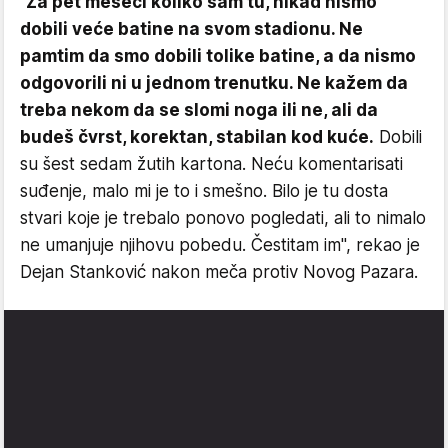
"
Za pet meseci koliko sam tu, nikad nismo
dobili veće batine na svom stadionu. Ne
pamtim da smo dobili tolike batine, a da nismo
odgovorili ni u jednom trenutku. Ne kažem da
treba nekom da se slomi noga ili ne, ali da
budeš čvrst, korektan, stabilan kod kuće.
Dobili
su šest sedam žutih kartona. Neću komentarisati
suđenje, malo mi je to i smešno. Bilo je tu dosta
stvari koje je trebalo ponovo pogledati, ali to nimalo
ne umanjuje njihovu pobedu. Čestitam im", rekao je
Dejan Stanković nakon meča protiv Novog Pazara.