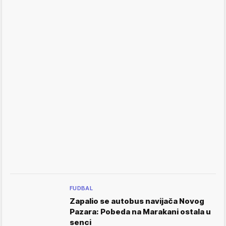
FUDBAL
Zapalio se autobus navijača Novog
Pazara: Pobeda na Marakani ostala u
senci