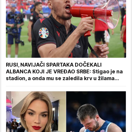
RUSI, NAVIJAČI SPARTAKA DOČEKALI
ALBANCA KOJI JE VREĐAO SRBE: Stigao je na
stadion, a onda mu se zaledila krv u žilama...