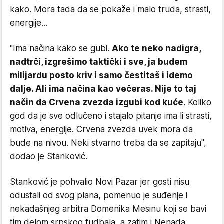
kako. Mora tada da se pokaže i malo truda, strasti,
energije...
"Ima načina kako se gubi.
Ako te neko nadigra,
nadtrči, izgrešimo taktički i sve, ja budem
milijardu posto kriv i samo čestitaš i idemo
dalje. Ali ima načina kao večeras. Nije to taj
način da Crvena zvezda izgubi kod kuće
. Koliko
god da je sve odlučeno i stajalo pitanje ima li strasti,
motiva, energije. Crvena zvezda uvek mora da
bude na nivou. Neki stvarno treba da se zapitaju",
dodao je Stanković.
Stanković je pohvalio Novi Pazar jer gosti nisu
odustali od svog plana, pomenuo je suđenje i
nekadašnjeg arbitra Domenika Mesinu koji se bavi
tim delom srpskog fudbala, a zatim i Nenada