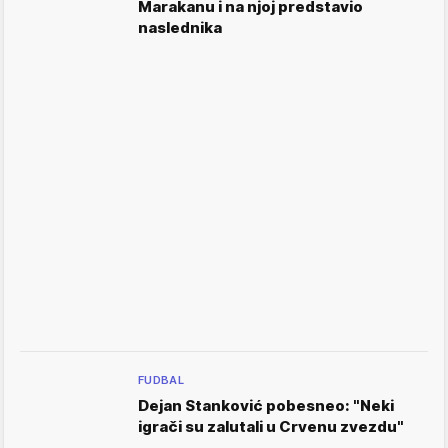
Marakanu i na njoj predstavio
naslednika
FUDBAL
Dejan Stanković pobesneo: "Neki
igrači su zalutali u Crvenu zvezdu"