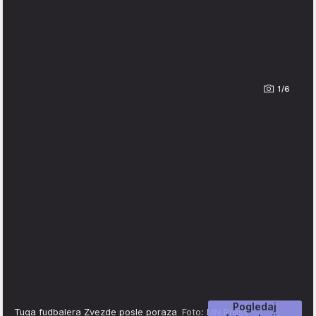
1/6
Pogledaj
Tuga fudbalera Zvezde posle poraza
Foto: MN Press