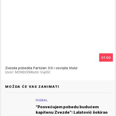
01:00
Zvezda pobedila Partizan 3:0 i osvojila titulu!
Izvor: MONDO/Milutin Vujičić
MOŽDA ĆE VAS ZANIMATI
FUDBAL
"Posvećujem pobedu budućem
kapitenu Zvezde": Lalatović šokirao