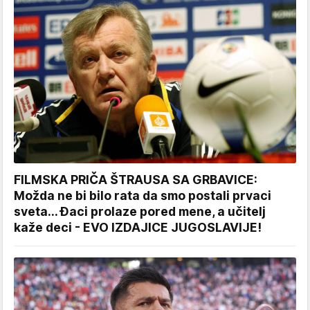
FILMSKA PRIČA ŠTRAUSA SA GRBAVICE:
Možda ne bi bilo rata da smo postali prvaci
sveta... Đaci prolaze pored mene, a učitelj
kaže deci - EVO IZDAJICE JUGOSLAVIJE!