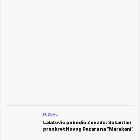
FUDBAL
Lalatović pobedio Zvezdu: Šokantan
preokret Novog Pazara na "Marakani"