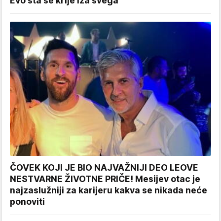
Evo šta se krije iza svega
ČOVEK KOJI JE BIO NAJVAŽNIJI DEO LEOVE
NESTVARNE ŽIVOTNE PRIČE! Mesijev otac je
najzaslužniji za karijeru kakva se nikada neće
ponoviti