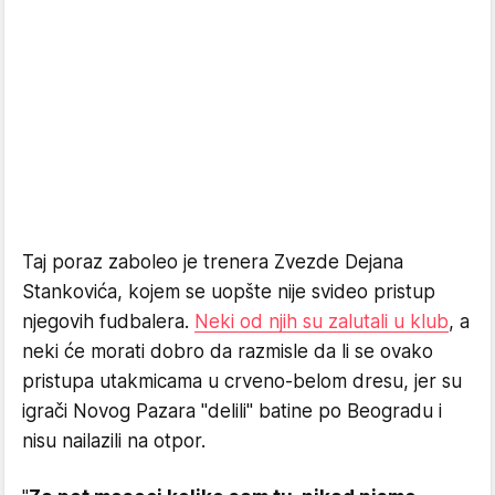
Taj poraz zaboleo je trenera Zvezde Dejana
Stankovića, kojem se uopšte nije svideo pristup
njegovih fudbalera.
Neki od njih su zalutali u klub
, a
neki će morati dobro da razmisle da li se ovako
pristupa utakmicama u crveno-belom dresu, jer su
igrači Novog Pazara "delili" batine po Beogradu i
nisu nailazili na otpor.