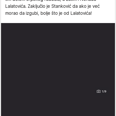
Lalatovića. Zaključio je Stanković da ako je već
morao da izgubi, bolje što je od Lalatovića!
1/9