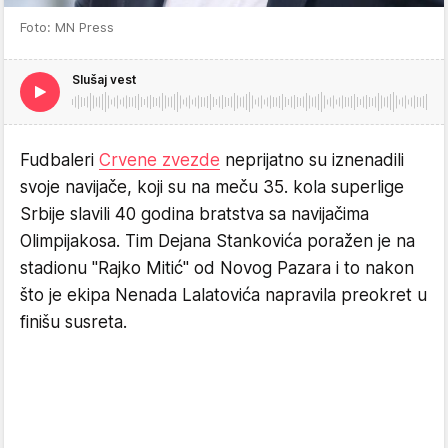
Foto: MN Press
Slušaj vest
Fudbaleri
Crvene zvezde
neprijatno su iznenadili
svoje navijače, koji su na meču 35. kola superlige
Srbije slavili 40 godina bratstva sa navijačima
Olimpijakosa. Tim Dejana Stankovića poražen je na
stadionu "Rajko Mitić" od Novog Pazara i to nakon
što je ekipa Nenada Lalatovića napravila preokret u
finišu susreta.