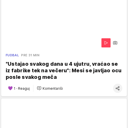
FUDBAL
PRE 31 MIN
"Ustajao svakog dana u 4 ujutru, vraćao se
iz fabrike tek na večeru": Mesi se javljao ocu
posle svakog meča
1
·
Reaguj
Komentariši