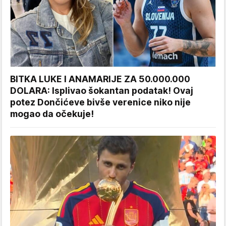
BITKA LUKE I ANAMARIJE ZA 50.000.000
DOLARA: Isplivao šokantan podatak! Ovaj
potez Dončićeve bivše verenice niko nije
mogao da očekuje!