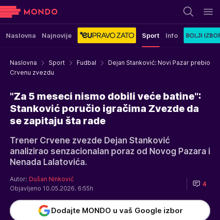
Naslovna
Najnovije
Sport
Info
Naslovna
Sport
Fudbal
Dejan Stanković: Novi Pazar prebio
Crvenu zvezdu
"Za 5 meseci nismo dobili veće batine":
Stanković poručio igračima Zvezde da
se zapitaju šta rade
Trener Crvene zvezde Dejan Stanković
analizirao senzacionalan poraz od Novog Pazara i
Nenada Lalatovića.
Autor:
Dušan Ninković
4
Objavljeno 10.05.2026. 6:55h
Dodajte MONDO u vaš Google izbor