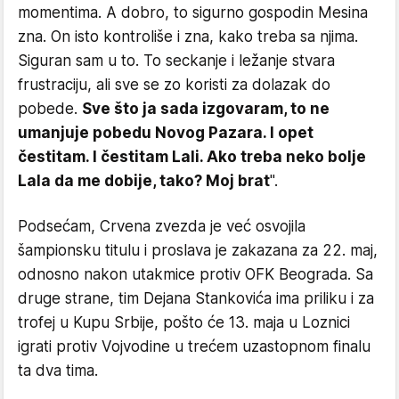
momentima. A dobro, to sigurno gospodin Mesina
zna. On isto kontroliše i zna, kako treba sa njima.
Siguran sam u to. To seckanje i ležanje stvara
frustraciju, ali sve se zo koristi za dolazak do
pobede.
Sve što ja sada izgovaram, to ne
umanjuje pobedu Novog Pazara. I opet
čestitam. I čestitam Lali. Ako treba neko bolje
Lala da me dobije, tako? Moj brat
".
Podsećam, Crvena zvezda je već osvojila
šampionsku titulu i proslava je zakazana za 22. maj,
odnosno nakon utakmice protiv OFK Beograda. Sa
druge strane, tim Dejana Stankovića ima priliku i za
trofej u Kupu Srbije, pošto će 13. maja u Loznici
igrati protiv Vojvodine u trećem uzastopnom finalu
ta dva tima.