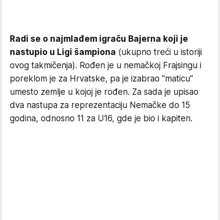
Radi se o najmlađem igraču Bajerna koji je
nastupio u Ligi šampiona
(ukupno treći u istoriji
ovog takmičenja). Rođen je u nemačkoj Frajsingu i
poreklom je za Hrvatske, pa je izabrao "maticu"
umesto zemlje u kojoj je rođen. Za sada je upisao
dva nastupa za reprezentaciju Nemačke do 15
godina, odnosno 11 za U16, gde je bio i kapiten.