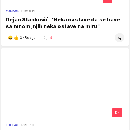
FUDBAL
PRE 6 H
Dejan Stanković: "Neka nastave da se bave
sa mnom, njih neka ostave na miru"
3
·
Reaguj
4
FUDBAL
PRE 7 H