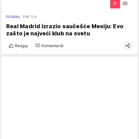
FUDBAL
PRE 5 H
Real Madrid izrazio saučešće Mesiju: Evo
zašto je najveći klub na svetu
Reaguj
Komentariši