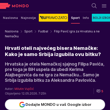
Naslovna
Najnovije
Sport
Info
Naslovna
Sport
Fudbal
Filip Pavić igra za Hrvatsku a ne
Nemačku
Hrvati oteli najvećeg bisera Nemačke:
Kako je samo Srbija izgubila ovu bitku?
Hrvatska je otela Nemačkoj sjajnog Filipa Pavića,
pre toga je BiH uspela da ubedi Kerima
Alajbegovića da ne igra za Nemačku... Samo je
Srbija izgubila bitku za Aleksandra Pavlovića.
Autor:
Milutin Vujičić
5
Objavljeno 12.05.2026. 7:25h
Dodajte MONDO u vaš Google izbor