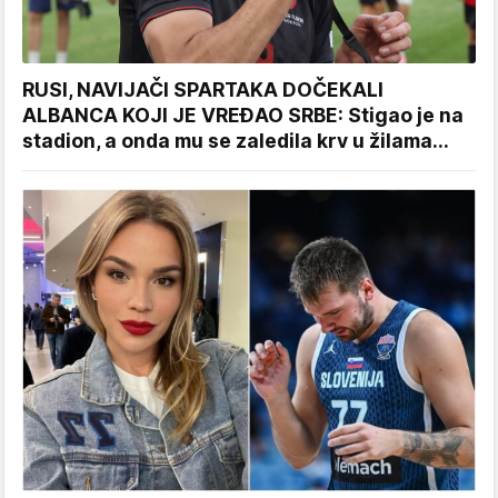
RUSI, NAVIJAČI SPARTAKA DOČEKALI
ALBANCA KOJI JE VREĐAO SRBE: Stigao je na
stadion, a onda mu se zaledila krv u žilama...