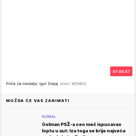
01:08:57
Priča za medalju: Igor Duljaj
Izvor: MONDO
MOŽDA ĆE VAS ZANIMATI
FUDBAL
Golman PSŽ-a ceo meč ispucavao
loptu u aut: Iza toga se krije najveća