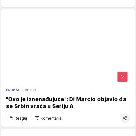
FUDBAL
PRE 5 H
"Ovo je iznenađujuće": Di Marcio objavio da
se Srbin vraća u Seriju A
Reaguj
Komentariši