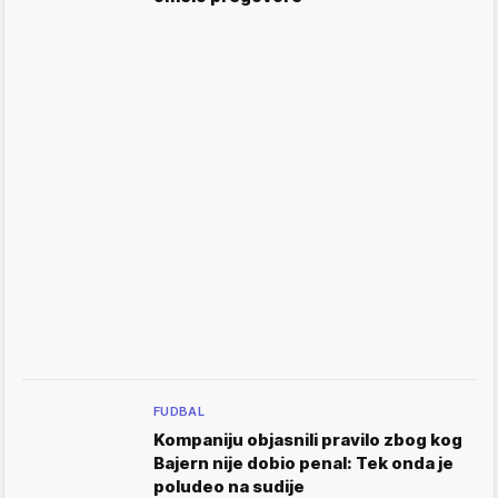
FUDBAL
Kompaniju objasnili pravilo zbog kog
Bajern nije dobio penal: Tek onda je
poludeo na sudije