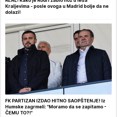
REAL! Kako je Rodri zabio nož u leđa
Kraljevima - posle ovoga u Madrid bolje da ne
dolazi!
FK PARTIZAN IZDAO HITNO SAOPŠTENJE! Iz
Humske zagrmeli: "Moramo da se zapitamo -
ČEMU TO?!"