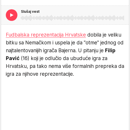
Slušaj vest
Fudbalska reprezentacija Hrvatske
dobila je veliku
bitku sa Nemačkom i uspela je da "otme" jednog od
najtalentovanijih igrača Bajerna. U pitanju je
Filip
Pavić
(16) koji je odlučio da ubuduće igra za
Hrvatsku, pa tako nema više formalnih prepreka da
igra za njihove reprezentacije.