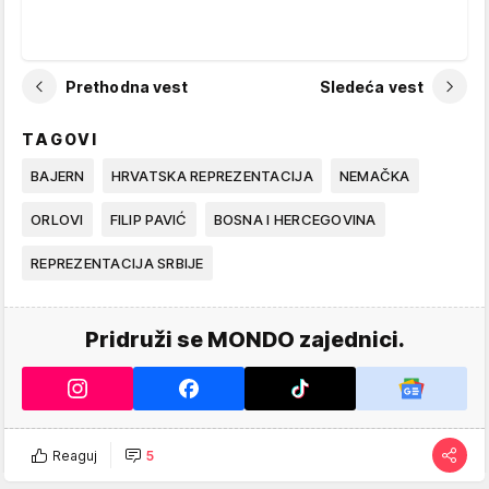
Prethodna vest
Sledeća vest
TAGOVI
BAJERN
HRVATSKA REPREZENTACIJA
NEMAČKA
ORLOVI
FILIP PAVIĆ
BOSNA I HERCEGOVINA
REPREZENTACIJA SRBIJE
Pridruži se MONDO zajednici.
Reaguj
5