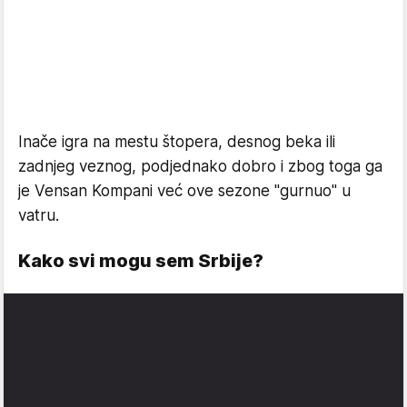
Inače igra na mestu štopera, desnog beka ili
zadnjeg veznog, podjednako dobro i zbog toga ga
je Vensan Kompani već ove sezone "gurnuo" u
vatru.
Kako svi mogu sem Srbije?