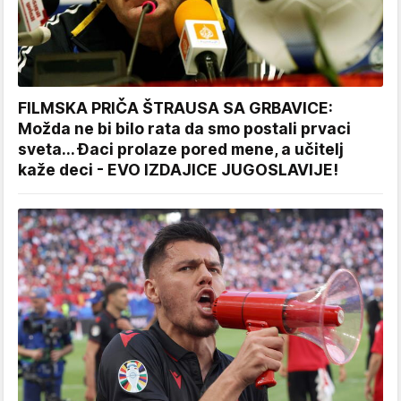
FILMSKA PRIČA ŠTRAUSA SA GRBAVICE:
Možda ne bi bilo rata da smo postali prvaci
sveta... Đaci prolaze pored mene, a učitelj
kaže deci - EVO IZDAJICE JUGOSLAVIJE!