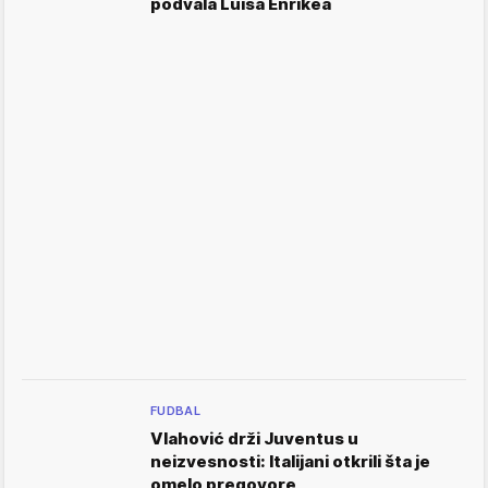
podvala Luisa Enrikea
FUDBAL
Vlahović drži Juventus u
neizvesnosti: Italijani otkrili šta je
omelo pregovore