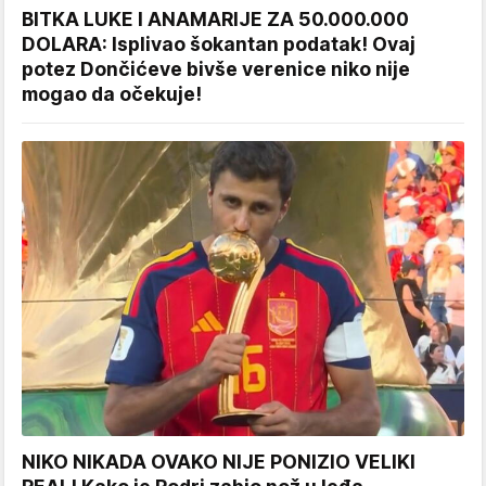
BITKA LUKE I ANAMARIJE ZA 50.000.000
DOLARA: Isplivao šokantan podatak! Ovaj
potez Dončićeve bivše verenice niko nije
mogao da očekuje!
NIKO NIKADA OVAKO NIJE PONIZIO VELIKI