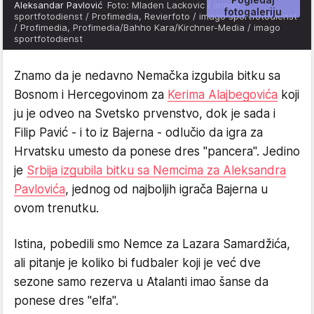
Aleksandar Pavlović
Foto: Mladen Lackovic / imago
fotogaleriju
sportfotodienst / Profimedia, Revierfoto / imago sportfotodienst
/ Profimedia, Profimedia/Bahho Kara/Kirchner-Media / imago
sportfotodienst
Znamo da je nedavno Nemačka izgubila bitku sa
Bosnom i Hercegovinom za
Kerima Alajbegovića
koji
ju je odveo na Svetsko prvenstvo, dok je sada i
Filip Pavić - i to iz Bajerna - odlučio da igra za
Hrvatsku umesto da ponese dres "pancera". Jedino
je
Srbija izgubila bitku sa Nemcima za Aleksandra
Pavlovića
, jednog od najboljih igrača Bajerna u
ovom trenutku.
Istina, pobedili smo Nemce za Lazara Samardžića,
ali pitanje je koliko bi fudbaler koji je već dve
sezone samo rezerva u Atalanti imao šanse da
ponese dres "elfa".