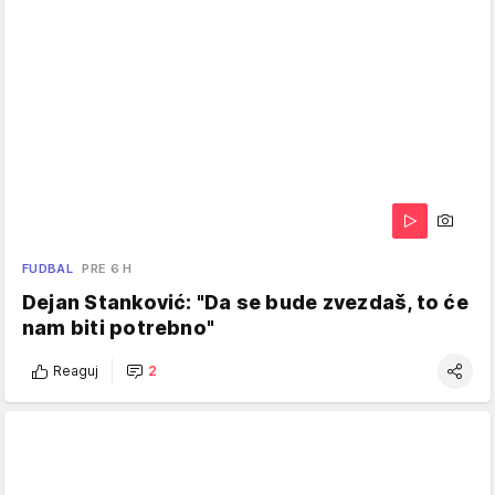
FUDBAL
PRE 6 H
Dejan Stanković: "Da se bude zvezdaš, to će
nam biti potrebno"
Reaguj
2