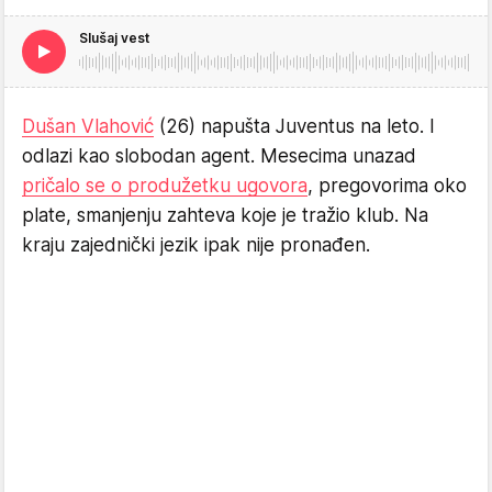
Slušaj vest
Dušan Vlahović
(26) napušta Juventus na leto. I
odlazi kao slobodan agent. Mesecima unazad
pričalo se o produžetku ugovora
, pregovorima oko
plate, smanjenju zahteva koje je tražio klub. Na
kraju zajednički jezik ipak nije pronađen.