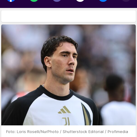
Foto: Loris Roselli/NurPhoto / Shutterstock Editorial / Profimedia