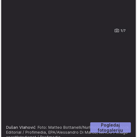
1/7
Pogledaj
Dušan Vlahović
Foto: Matteo Bottanelli/NurPhoto / Shutterstock
fotogaleriju
Editorial / Profimedia, EPA/Alessandro Di Marco, IMAGO / imago
sportfotodienst / Profimedia