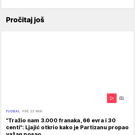
Pročitaj još
FUDBAL
PRE 23 MIN
"Tražio nam 3.000 franaka, 66 evra i 30
centi": Ljajić otkrio kako je Partizanu propao
važan posao