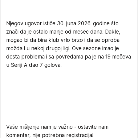
Njegov ugovor ističe 30. juna 2026. godine što
znači da je ostalo manje od mesec dana. Dakle,
mogao bi da bira klub vrlo brzo i da se oproba
možda i u nekoj drugoj ligi. Ove sezone imao je
dosta problema i sa povredama pa je na 19 mečeva
u Seriji A dao 7 golova.
Vaše mišljenje nam je važno - ostavite nam
komentar, nije potrebna registracija!