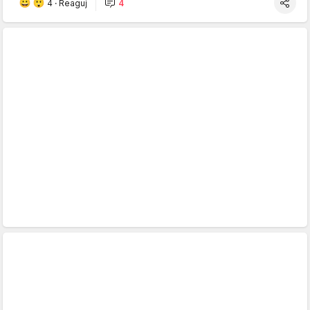
4
·
Reaguj
4