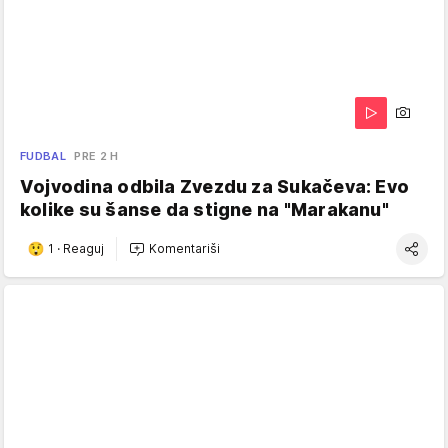
FUDBAL
PRE 2 H
Vojvodina odbila Zvezdu za Sukačeva: Evo
kolike su šanse da stigne na "Marakanu"
1
·
Reaguj
Komentariši