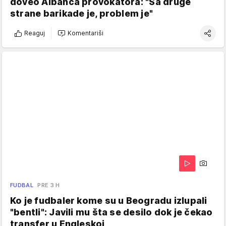
doveo Albanca provokatora: "Sa druge
strane barikade je, problem je"
Reaguj
Komentariši
FUDBAL
PRE 3 H
Ko je fudbaler kome su u Beogradu izlupali
"bentli": Javili mu šta se desilo dok je čekao
transfer u Engleskoj