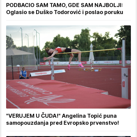
PODBACIO SAM TAMO, GDE SAM NAJBOLJI:
Oglasio se Duško Todorović i poslao poruku
"VERUJEM U ČUDA!" Angelina Topić puna
samopouzdanja pred Evropsko prvenstvo!