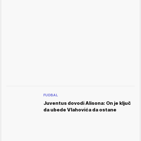
FUDBAL
Juventus dovodi Alisona: On je ključ
da ubede Vlahovića da ostane