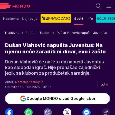
Naslovna
Najnovije
Sport
Info
Naslovna
Sport
Fudbal
Dušan Vlahović napušta Juventus
Dušan Vlahović napušta Juventus: Na
njemu neće zaraditi ni dinar, evo i zašto
Dušan Vlahović će na leto da napusti Juventus
kao slobodan igrač. Nije pronašao zajednički
jezik sa klubom za produžetak saradnje.
Autor:
Nemanja Stanojčić
4
Objavljeno 03.06.2026. 13:53h
Dodajte MONDO u vaš Google izbor