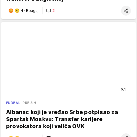
4
·
Reaguj
2
FUDBAL
PRE 3 H
Albanac koji je vređao Srbe potpisao za
Spartak Moskvu: Transfer karijere
provokatora koji veliča OVK