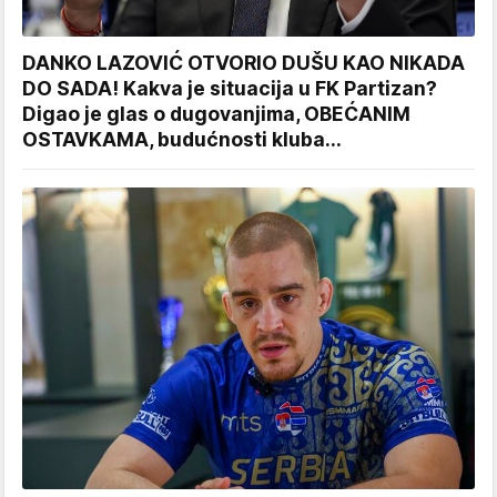
DANKO LAZOVIĆ OTVORIO DUŠU KAO NIKADA
DO SADA! Kakva je situacija u FK Partizan?
Digao je glas o dugovanjima, OBEĆANIM
OSTAVKAMA, budućnosti kluba...