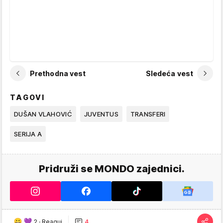
Prethodna vest
Sledeća vest
TAGOVI
DUŠAN VLAHOVIĆ
JUVENTUS
TRANSFERI
SERIJA A
Pridruži se MONDO zajednici.
2
·
Reaguj
4