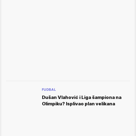
FUDBAL
Dušan Vlahović i Liga šampiona na
Olimpiku? Isplivao plan velikana