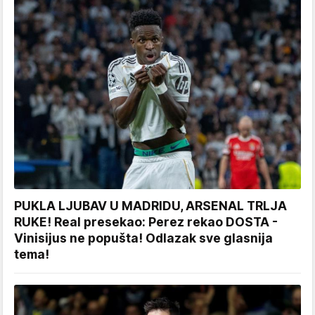
PUKLA LJUBAV U MADRIDU, ARSENAL TRLJA
RUKE! Real presekao: Perez rekao DOSTA -
Vinisijus ne popušta! Odlazak sve glasnija
tema!