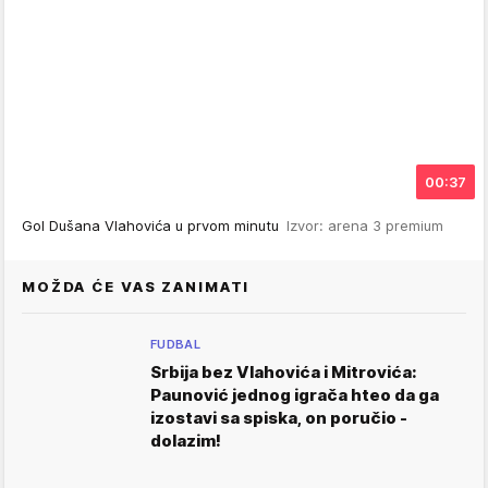
00:37
Gol Dušana Vlahovića u prvom minutu
Izvor: arena 3 premium
MOŽDA ĆE VAS ZANIMATI
FUDBAL
Srbija bez Vlahovića i Mitrovića:
Paunović jednog igrača hteo da ga
izostavi sa spiska, on poručio -
dolazim!