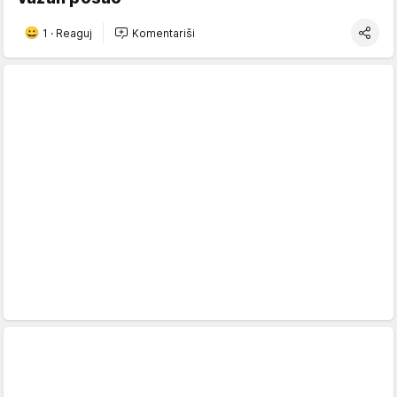
1
·
Reaguj
Komentariši