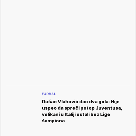
FUDBAL
Dušan Vlahović dao dva gola: Nije
uspeo da spreči potop Juventusa,
velikani u Italiji ostali bez Lige
šampiona