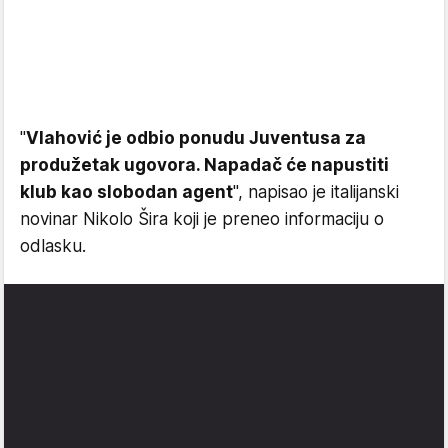
"
Vlahović je odbio ponudu Juventusa za
produžetak ugovora. Napadač će napustiti
klub kao slobodan agent
", napisao je italijanski
novinar Nikolo Šira koji je preneo informaciju o
odlasku.