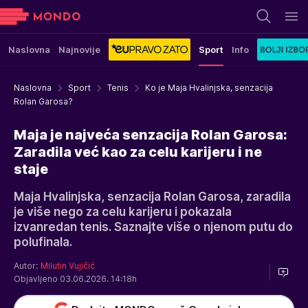
Naslovna
Najnovije
Sport
Info
Naslovna
Sport
Tenis
Ko je Maja Hvalinjska, senzacija
Rolan Garosa?
Maja je najveća senzacija Rolan Garosa:
Zaradila već kao za celu karijeru i ne
staje
Maja Hvalinjska, senzacija Rolan Garosa, zaradila
je više nego za celu karijeru i pokazala
izvanredan tenis. Saznajte više o njenom putu do
polufinala.
Autor:
Milutin Vujičić
Objavljeno 03.06.2026. 14:18h