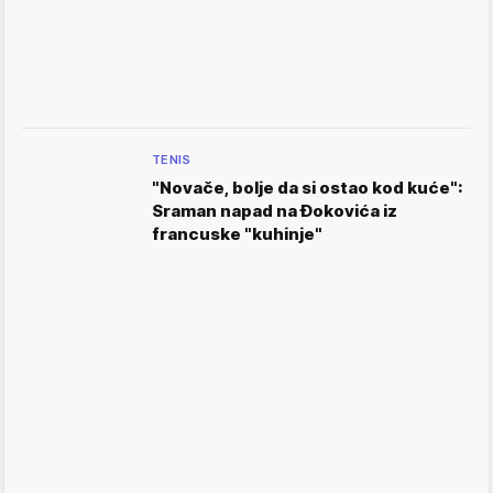
TENIS
"Novače, bolje da si ostao kod kuće":
Sraman napad na Đokovića iz
francuske "kuhinje"