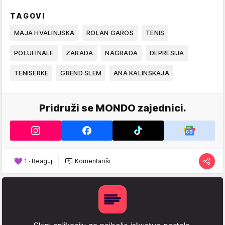
TAGOVI
MAJA HVALINJSKA
ROLAN GAROS
TENIS
POLUFINALE
ZARADA
NAGRADA
DEPRESIJA
TENISERKE
GREND SLEM
ANA KALINSKAJA
Pridruži se MONDO zajednici.
1
·
Reaguj
Komentariši