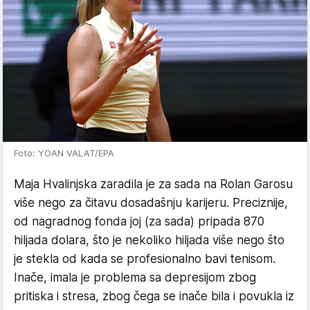
Foto: YOAN VALAT/EPA
Maja Hvalinjska zaradila je za sada na Rolan Garosu
više nego za čitavu dosadašnju karijeru. Preciznije,
od nagradnog fonda joj (za sada) pripada 870
hiljada dolara, što je nekoliko hiljada više nego što
je stekla od kada se profesionalno bavi tenisom.
Inače, imala je problema sa depresijom zbog
pritiska i stresa, zbog čega se inače bila i povukla iz