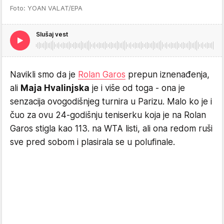
Foto: YOAN VALAT/EPA
Slušaj vest
Navikli smo da je
Rolan Garos
prepun iznenađenja,
ali
Maja Hvalinjska
je i više od toga - ona je
senzacija ovogodišnjeg turnira u Parizu. Malo ko je i
čuo za ovu 24-godišnju teniserku koja je na Rolan
Garos stigla kao 113. na WTA listi, ali ona redom ruši
sve pred sobom i plasirala se u polufinale.