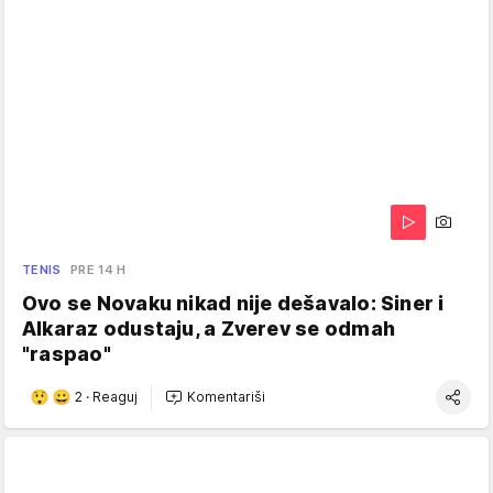
TENIS
PRE 14 H
Ovo se Novaku nikad nije dešavalo: Siner i
Alkaraz odustaju, a Zverev se odmah
"raspao"
2
·
Reaguj
Komentariši