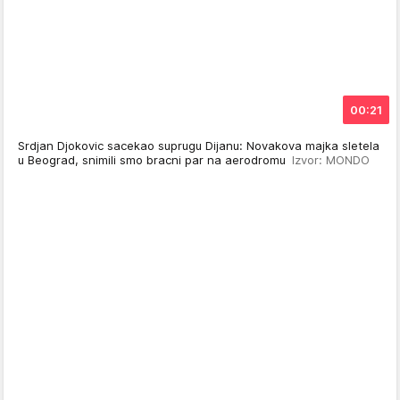
00:21
Srdjan Djokovic sacekao suprugu Dijanu: Novakova majka sletela
u Beograd, snimili smo bracni par na aerodromu
Izvor: MONDO