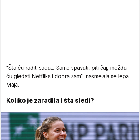
"Šta ću raditi sada... Samo spavati, piti čaj, možda
ću gledati Netfliks i dobra sam", nasmejala se lepa
Maja.
Koliko je zaradila i šta sledi?