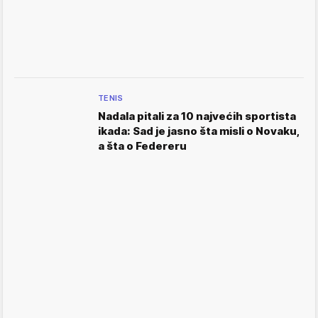
TENIS
Nadala pitali za 10 najvećih sportista
ikada: Sad je jasno šta misli o Novaku,
a šta o Federeru