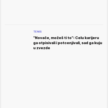
TENIS
"Novače, možeš ti to": Celu karijeru
ga otpisivali i potcenjivali, sad ga kuju
u zvezde