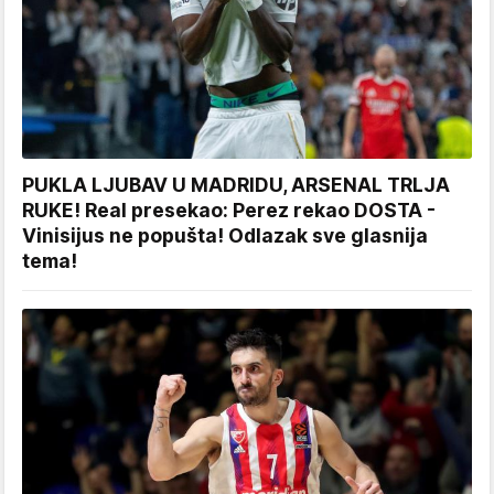
PUKLA LJUBAV U MADRIDU, ARSENAL TRLJA
RUKE! Real presekao: Perez rekao DOSTA -
Vinisijus ne popušta! Odlazak sve glasnija
tema!