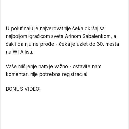
U polufinalu je najverovatnije čeka okršaj sa
najboljom igračicom sveta Arinom Sabalenkom, a
čak i da nju ne prođe - čeka je uzlet do 30. mesta
na WTA listi.
Vaše mišljenje nam je važno - ostavite nam
komentar, nije potrebna registracija!
BONUS VIDEO: