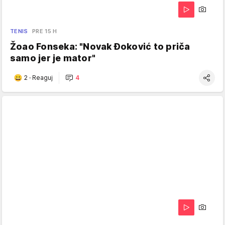
TENIS
PRE 15 H
Žoao Fonseka: "Novak Đoković to priča
samo jer je mator"
2
·
Reaguj
4