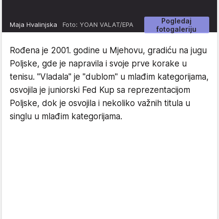
Pogledaj
Maja Hvalinjska
Foto: YOAN VALAT/EPA
fotogaleriju
Rođena je 2001. godine u Mjehovu, gradiću na jugu
Poljske, gde je napravila i svoje prve korake u
tenisu. "Vladala" je "dublom" u mlađim kategorijama,
osvojila je juniorski Fed Kup sa reprezentacijom
Poljske, dok je osvojila i nekoliko važnih titula u
singlu u mlađim kategorijama.