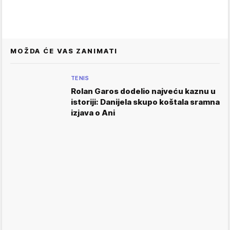
MOŽDA ĆE VAS ZANIMATI
TENIS
Rolan Garos dodelio najveću kaznu u
istoriji: Danijela skupo koštala sramna
izjava o Ani