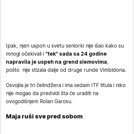
Ipak, njen uspon u svetu seniorki nije išao kako su
mnogi očekivali i
"tek" sada sa 24 godine
napravila je uspeh na grend slemovima
,
pošto nije stizala dalje od druge runde Vimbldona.
Osvojila je tri čelindžera i ima sedam ITF titula i niko
nije mogao da predvidi šta će uraditi na
ovogodišnjem Rolan Garosu.
Maja ruši sve pred sobom