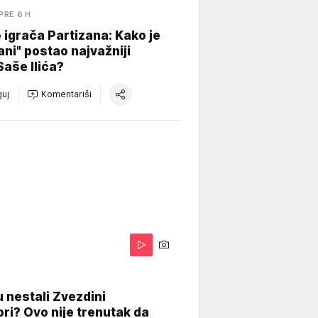
PRE 6 H
igrača Partizana: Kako je
ani" postao najvažniji
Saše Ilića?
uj
Komentariši
 nestali Zvezdini
ri? Ovo nije trenutak da