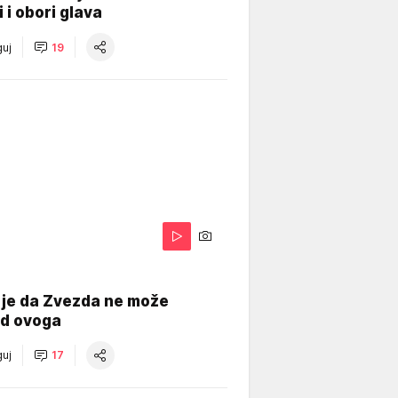
i i obori glava
uj
19
 je da Zvezda ne može
od ovoga
uj
17