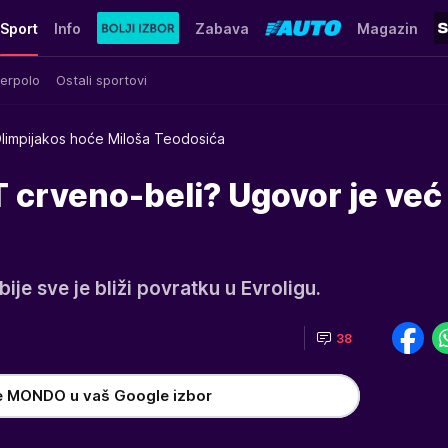
Sport
Info
Zabava
Magazin
erpolo
Ostali sportovi
limpijakos hoće Miloša Teodosića
 crveno-beli? Ugovor je već
ije sve je bliži povratku u Evroligu.
38
e MONDO u vaš Google izbor