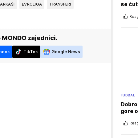
se ćut
ARKAŠI
EVROLIGA
TRANSFERI
Reag
e MONDO zajednici.
book
TikTok
Google News
FUDBAL
Dobro
gore 
Reag