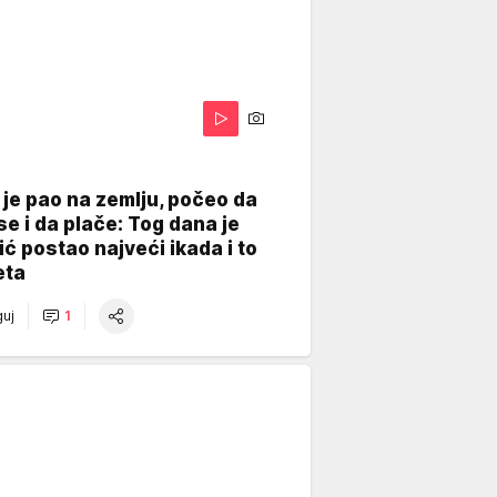
je pao na zemlju, počeo da
se i da plače: Tog dana je
ć postao najveći ikada i to
eta
uj
1