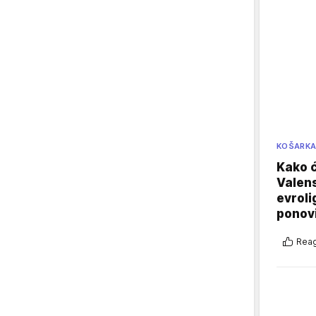
KOŠARK
Kako ć
Valens
evroli
ponovi
Reag