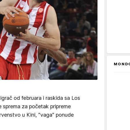
MOND
igrač od februara i raskida sa Los
se sprema za početak pripreme
rvenstvo u Kini, "vaga" ponude