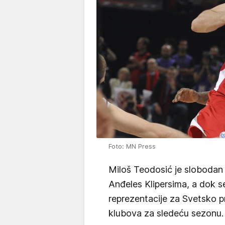
Foto: MN Press
Miloš Teodosić je slobodan 
Anđeles Klipersima, a dok 
reprezentacije za Svetsko p
klubova za sledeću sezonu.