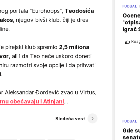
FUDBAL
anog portala "Eurohoops",
Teodosića
Ocene 
jakos
, njegov bivši klub, čiji je dres
"otpis
ine.
igrač 
Reag
je pirejski klub spremio
2,5 miliona
ovor
, ali i da Teo neće uskoro doneti
iru razmotri svoje opcije i da prihvati
.
tor Aleksandar Đorđević zvao u Virtus,
i mu obećavaju i Atinjani
...
Sledeća vest
FUDBAL
Gde su
senato