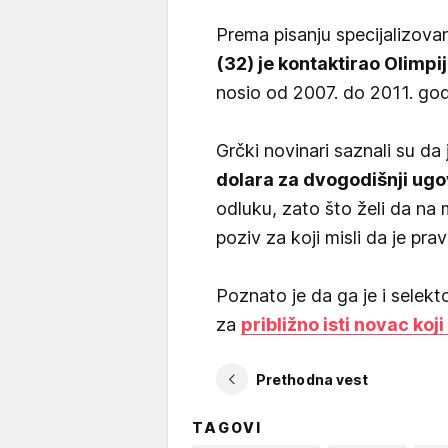
Prema pisanju specijalizov
(32) je kontaktirao Olimpi
nosio od 2007. do 2011. god
Grčki novinari saznali su da 
dolara za dvogodišnji ug
odluku, zato što želi da na m
poziv za koji misli da je pravi
Poznato je da ga je i selek
za
približno isti novac koj
Prethodna vest
TAGOVI