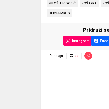
MILOŠ TEODOSIĆ
KOŠARKA
KOŠ
OLIMPIJAKOS
Pridruži s
Instagram
Face
Reaguj
38