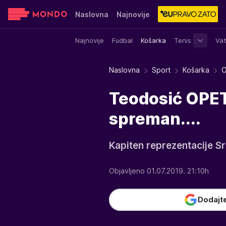
Naslovna
Najnovije
Najnovije
Fudbal
Košarka
Tenis
Vat
Sensa
Stvar ukusa
Yumama
Naslovna
Sport
Košarka
O
Teodosić OPET
spreman....
Kapiten reprezentacije Srb
Objavljeno 01.07.2019. 21:10h
Dodajt