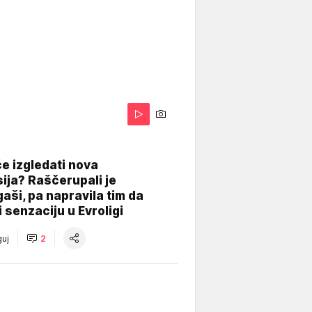
A
e izgledati nova
ija? Raščerupali je
gaši, pa napravila tim da
 senzaciju u Evroligi
uj
2