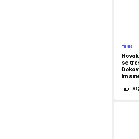
TENIS
Novak 
se tre
Đokovi
im sm
Reag