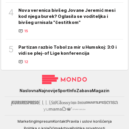
4
Nova verenica bivšeg Jovane Jeremić mesi
kod njega burek? Oglasila se voditeljka i
bivšeg urnisala "čestitkom"
15
5
Partizan razbio Tobol za mir u Humskoj: 3:0 i
vidi se plej-of Lige konferencija
12
Mondo
Naslovna
Najnovije
Sport
Info
Zabava
Magazin
Marketing
Impresum
Kontakt
Pravila i uslovi korišćenja
Politika o kolačićima
Arhiva
Politika privatnosti