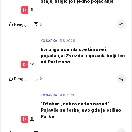
staje, stiglo još jedno pojačanje
Reaguj
5
KOŠARKA
5.8.2026.
Evroliga ocenila sve timove i
pojačanja: Zvezda napravila bolji tim
od Partizana
Reaguj
2
KOŠARKA
4.8.2026.
"Džabari, dobro došao nazad":
Pojavile se fotke, evo gde je otišao
Parker