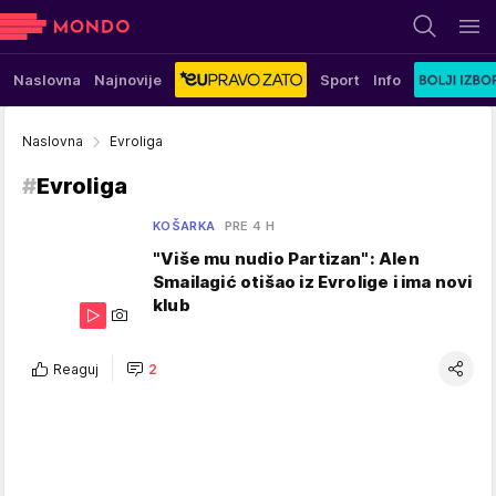
Naslovna
Najnovije
Sport
Info
Naslovna
Evroliga
#
Evroliga
KOŠARKA
PRE 4 H
"Više mu nudio Partizan": Alen
Smailagić otišao iz Evrolige i ima novi
klub
Reaguj
2