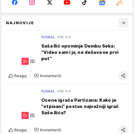
NAJNOVIJE
FUDBAL
PRE 3 H
Saša Ilić opominje Dembu Seka:
"Video sam i ja, ne dešava se prvi
put"
Reaguj
Komentariši
FUDBAL
PRE 4 H
Ocene igrača Partizana: Kako je
"otpisani" postao najvažniji igrač
Saše Ilića?
Reaguj
Komentariši