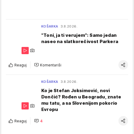
KOŠARKA
3.8.2026.
"Toni, ja ti verujem": Samo jedan
naseo na slatkorečivost Parkera
Reaguj
Komentariši
KOŠARKA
3.8.2026.
Ko je Stefan Joksimović, novi
Dončić? Rođen u Beogradu, znate
mu tatu, a sa Slovenijom pokorio
Evropu
Reaguj
4