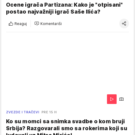
Ocene igrača Partizana: Kako je "otpisani"
postao najvažniji igrač Saše Ilića?
Reaguj
Komentariši
ZVEZDE I TRAČEVI
PRE 15 H
Ko su momci sa snimka svadbe o kom bruji
Srbija? Razgovarali smo sa rokerima koji su