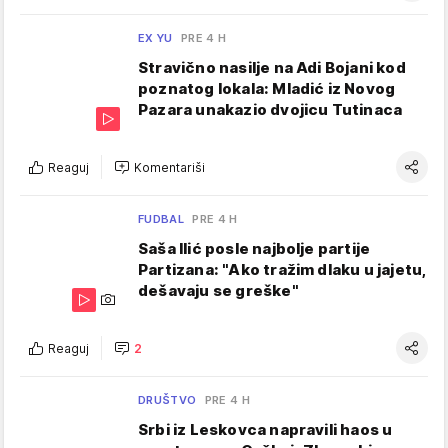
EX YU
PRE 4 H
Stravično nasilje na Adi Bojani kod
poznatog lokala: Mladić iz Novog
Pazara unakazio dvojicu Tutinaca
Reaguj
Komentariši
FUDBAL
PRE 4 H
Saša Ilić posle najbolje partije
Partizana: "Ako tražim dlaku u jajetu,
dešavaju se greške"
Reaguj
2
DRUŠTVO
PRE 4 H
Srbi iz Leskovca napravili haos u