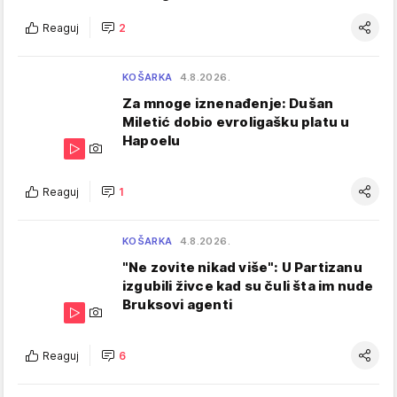
Reaguj
2
KOŠARKA
4.8.2026.
Za mnoge iznenađenje: Dušan
Miletić dobio evroligašku platu u
Hapoelu
Reaguj
1
KOŠARKA
4.8.2026.
"Ne zovite nikad više": U Partizanu
izgubili živce kad su čuli šta im nude
Bruksovi agenti
Reaguj
6