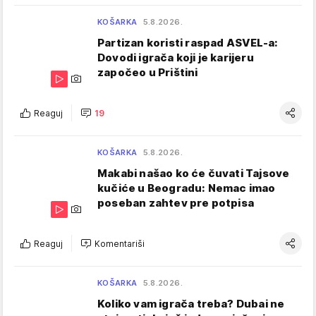
KOŠARKA
5.8.2026.
Partizan koristi raspad ASVEL-a:
Dovodi igrača koji je karijeru
započeo u Prištini
Reaguj
19
KOŠARKA
5.8.2026.
Makabi našao ko će čuvati Tajsove
kučiće u Beogradu: Nemac imao
poseban zahtev pre potpisa
Reaguj
Komentariši
KOŠARKA
5.8.2026.
Koliko vam igrača treba? Dubai ne