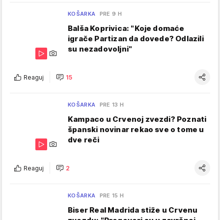
KOŠARKA
PRE 9 H
Balša Koprivica: "Koje domaće
igrače Partizan da dovede? Odlazili
su nezadovoljni"
Reaguj
15
KOŠARKA
PRE 13 H
Kampaco u Crvenoj zvezdi? Poznati
španski novinar rekao sve o tome u
dve reči
Reaguj
2
KOŠARKA
PRE 15 H
Biser Real Madrida stiže u Crvenu