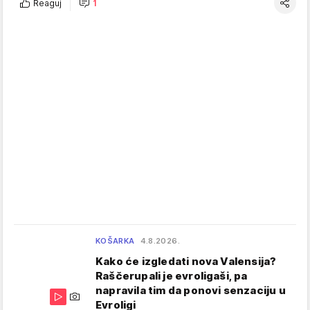
Reaguj
1
KOŠARKA
4.8.2026.
Kako će izgledati nova Valensija?
Raščerupali je evroligaši, pa
napravila tim da ponovi senzaciju u
Evroligi