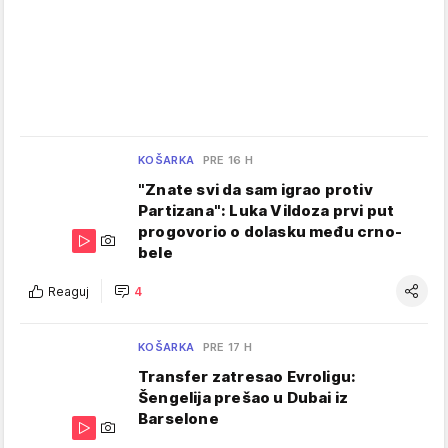
KOŠARKA
PRE 16 H
"Znate svi da sam igrao protiv
Partizana": Luka Vildoza prvi put
progovorio o dolasku među crno-
bele
Reaguj
4
KOŠARKA
PRE 17 H
Transfer zatresao Evroligu:
Šengelija prešao u Dubai iz
Barselone