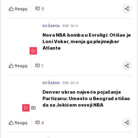
Reaguj
3
KOŠARKA
PRE 19 H
Nova NBA bomba u Evroligi: Otišao je
Loni Voker, menja ga plejmejker
Atlante
Reaguj
1
KOŠARKA
PRE 20 H
Denver ukrao najveće pojačanje
Partizanu: Umesto u Beograd otišao
da sa Jokićem osvoji NBA
Reaguj
4