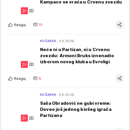
Kampaco se vraća u Crvenu zvezdu
Reaguj
11
KOŠARKA
3.8.2026.
Neće ni u Partizan, ni u Crvenu
zvezdu: Armoni Bruks iznenadio
izborom novog kluba u Evroligi
Reaguj
5
KOŠARKA
3.8.2026.
Saša Obradović ne gubi vreme:
Doveo još jednog bivšeg igrača
Partizana