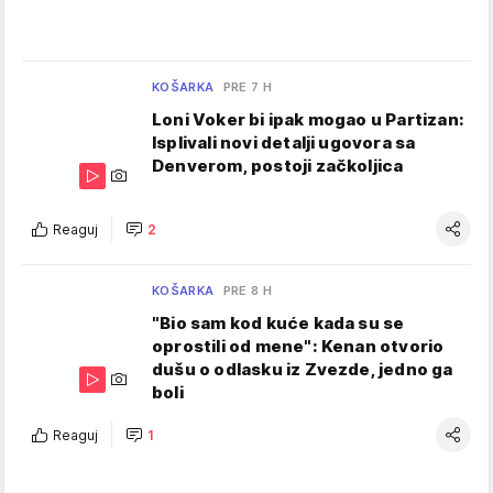
KOŠARKA
PRE 7 H
Loni Voker bi ipak mogao u Partizan:
Isplivali novi detalji ugovora sa
Denverom, postoji začkoljica
Reaguj
2
KOŠARKA
PRE 8 H
"Bio sam kod kuće kada su se
oprostili od mene": Kenan otvorio
dušu o odlasku iz Zvezde, jedno ga
boli
Reaguj
1