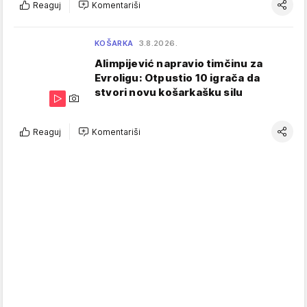
Reaguj
Komentariši
KOŠARKA
3.8.2026.
Alimpijević napravio timčinu za
Evroligu: Otpustio 10 igrača da
stvori novu košarkašku silu
Reaguj
Komentariši