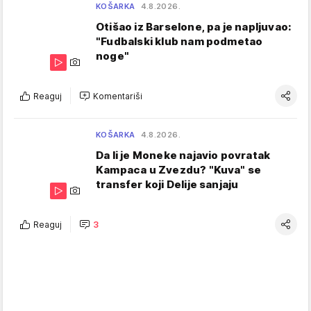
KOŠARKA
4.8.2026.
Otišao iz Barselone, pa je napljuvao:
"Fudbalski klub nam podmetao
noge"
Reaguj
Komentariši
KOŠARKA
4.8.2026.
Da li je Moneke najavio povratak
Kampaca u Zvezdu? "Kuva" se
transfer koji Delije sanjaju
Reaguj
3