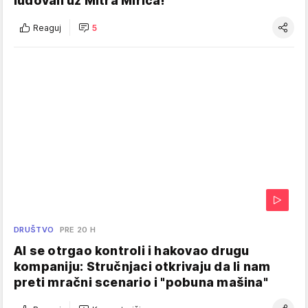
ludovali uz Mitra Mirića!
Reaguj
5
DRUŠTVO
PRE 20 H
AI se otrgao kontroli i hakovao drugu
kompaniju: Stručnjaci otkrivaju da li nam
preti mračni scenario i "pobuna mašina"