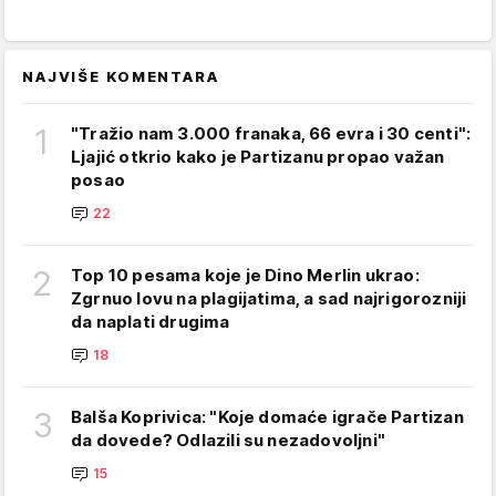
NAJVIŠE KOMENTARA
1
"Tražio nam 3.000 franaka, 66 evra i 30 centi":
Ljajić otkrio kako je Partizanu propao važan
posao
22
2
Top 10 pesama koje je Dino Merlin ukrao:
Zgrnuo lovu na plagijatima, a sad najrigorozniji
da naplati drugima
18
3
Balša Koprivica: "Koje domaće igrače Partizan
da dovede? Odlazili su nezadovoljni"
15