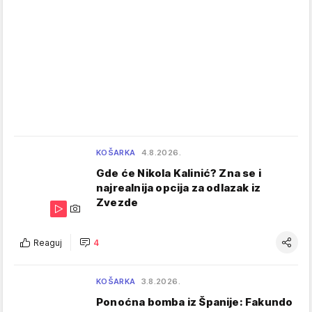
KOŠARKA
4.8.2026.
Gde će Nikola Kalinić? Zna se i
najrealnija opcija za odlazak iz
Zvezde
Reaguj
4
KOŠARKA
3.8.2026.
Ponoćna bomba iz Španije: Fakundo