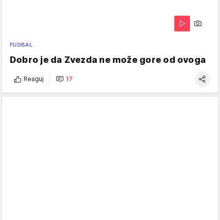
FUDBAL
Dobro je da Zvezda ne može gore od ovoga
Reaguj
17