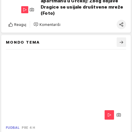
apartmanu u Grčkoj: Zbog objave
Dragice se usijale društvene mreže
(Foto)
Reaguj
Komentariši
MONDO TEMA
FUDBAL
PRE 4 H