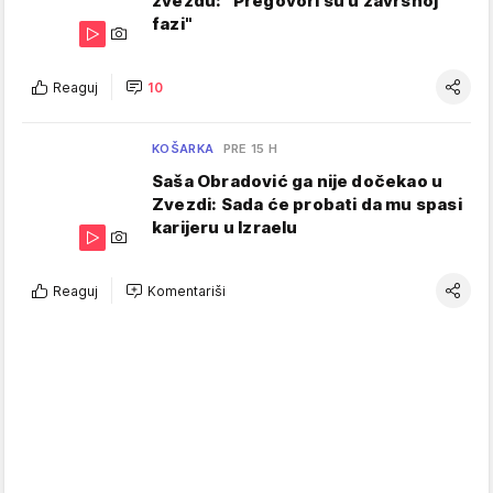
zvezdu: "Pregovori su u završnoj
fazi"
Reaguj
10
KOŠARKA
PRE 15 H
Saša Obradović ga nije dočekao u
Zvezdi: Sada će probati da mu spasi
karijeru u Izraelu
Reaguj
Komentariši