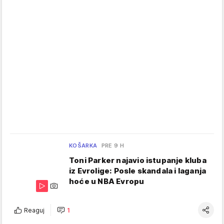
KOŠARKA
PRE 9 H
Toni Parker najavio istupanje kluba
iz Evrolige: Posle skandala i laganja
hoće u NBA Evropu
Reaguj
1