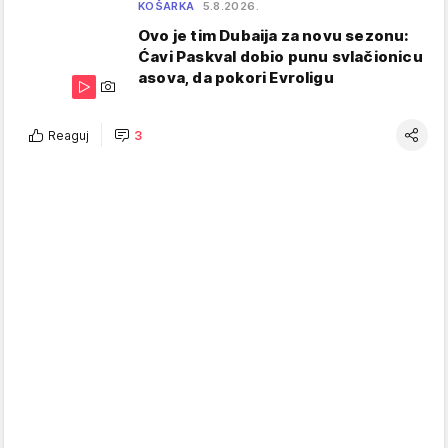
KOŠARKA
5.8.2026.
Ovo je tim Dubaija za novu sezonu:
Ćavi Paskval dobio punu svlačionicu
asova, da pokori Evroligu
Reaguj
3