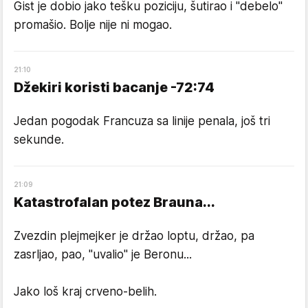
Gist je dobio jako tešku poziciju, šutirao i "debelo"
promašio. Bolje nije ni mogao.
21
:
10
Džekiri koristi bacanje -72:74
Jedan pogodak Francuza sa linije penala, još tri
sekunde.
21
:
09
Katastrofalan potez Brauna...
Zvezdin plejmejker je držao loptu, držao, pa
zasrljao, pao, "uvalio" je Beronu...
Jako loš kraj crveno-belih.