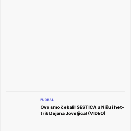
FUDBAL
Ovo smo čekali! ŠESTICA u Nišu i het-
trik Dejana Joveljića! (VIDEO)