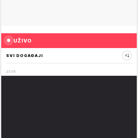
UŽIVO
SVI DOGAĐAJI
23
:
00