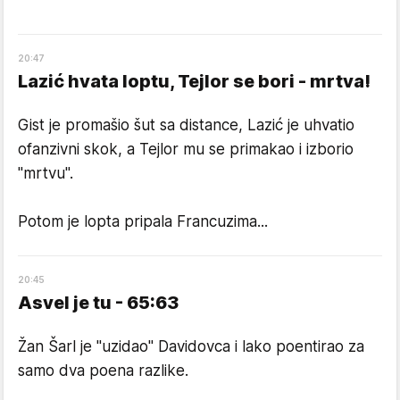
20
:
47
Lazić hvata loptu, Tejlor se bori - mrtva!
Gist je promašio šut sa distance, Lazić je uhvatio
ofanzivni skok, a Tejlor mu se primakao i izborio
"mrtvu".
Potom je lopta pripala Francuzima...
20
:
45
Asvel je tu - 65:63
Žan Šarl je "uzidao" Davidovca i lako poentirao za
samo dva poena razlike.