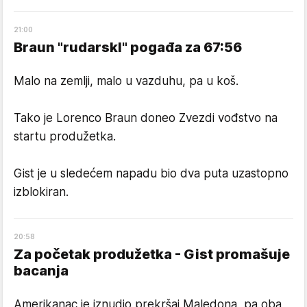
21
:
00
Braun "rudarskI" pogađa za 67:56
Malo na zemlji, malo u vazduhu, pa u koš.
Tako je Lorenco Braun doneo Zvezdi vođstvo na
startu produžetka.
Gist je u sledećem napadu bio dva puta uzastopno
izblokiran.
20
:
58
Za početak produžetka - Gist promašuje
bacanja
Amerikanac je iznudio prekršaj Maledona, pa oba