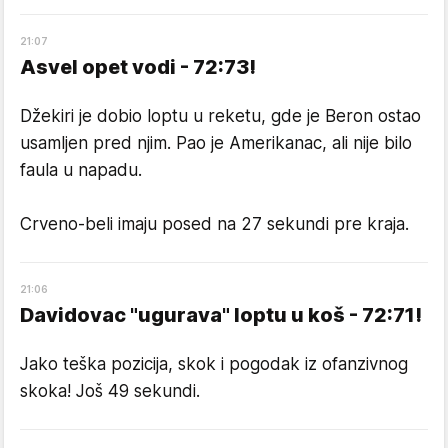
21
:
07
Asvel opet vodi - 72:73!
Džekiri je dobio loptu u reketu, gde je Beron ostao
usamljen pred njim. Pao je Amerikanac, ali nije bilo
faula u napadu.
Crveno-beli imaju posed na 27 sekundi pre kraja.
21
:
06
Davidovac "ugurava" loptu u koš - 72:71!
Jako teška pozicija, skok i pogodak iz ofanzivnog
skoka! Još 49 sekundi.