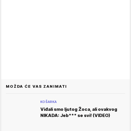
MOŽDA ĆE VAS ZANIMATI
KOŠARKA
Viđali smo ljutog Žoca, ali ovakvog
NIKADA: Jeb*** se svi! (VIDEO)