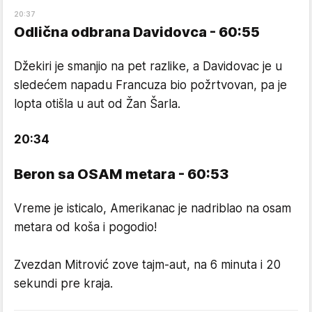
20
:
37
Odlična odbrana Davidovca - 60:55
Džekiri je smanjio na pet razlike, a Davidovac je u
sledećem napadu Francuza bio požrtvovan, pa je
lopta otišla u aut od Žan Šarla.
20
:
34
Beron sa OSAM metara - 60:53
Vreme je isticalo, Amerikanac je nadriblao na osam
metara od koša i pogodio!
Zvezdan Mitrović zove tajm-aut, na 6 minuta i 20
sekundi pre kraja.