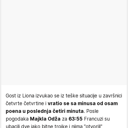
Gost iz Liona izvukao se iz teške situacije u završnici
četvrte četvrtine i
vratio se sa minusa od osam
poena u poslednja četiri minuta
. Posle
pogodaka
Majkla Odža
za
63:55
Francuzi su
ubacili dve jako bitne trojke i njima "otvorili"