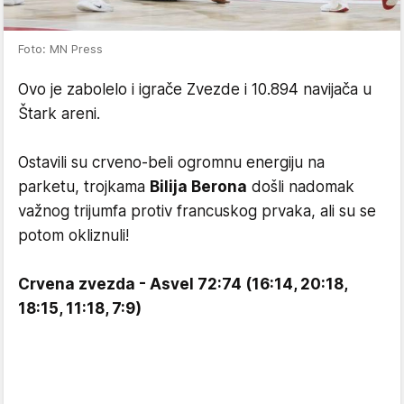
Foto: MN Press
Ovo je zabolelo i igrače Zvezde i 10.894 navijača u
Štark areni.
Ostavili su crveno-beli ogromnu energiju na
parketu, trojkama
Bilija Berona
došli nadomak
važnog trijumfa protiv francuskog prvaka, ali su se
potom okliznuli!
Crvena zvezda - Asvel 72:74 (16:14, 20:18,
18:15, 11:18, 7:9)