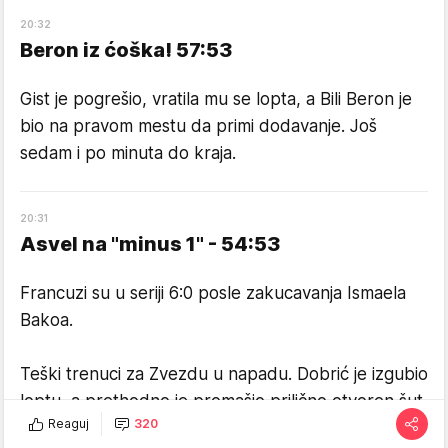
20
:
32
Beron iz ćoška! 57:53
Gist je pogrešio, vratila mu se lopta, a Bili Beron je
bio na pravom mestu da primi dodavanje. Još
sedam i po minuta do kraja.
20
:
31
Asvel na "minus 1" - 54:53
Francuzi su u seriji 6:0 posle zakucavanja Ismaela
Bakoa.
Teški trenuci za Zvezdu u napadu. Dobrić je izgubio
loptu, a prethodno je promašio prilično otvoren šut
Reaguj
320
za tri, posle jako lepe akcije domaćih.