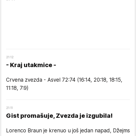
21
:
12
- Kraj utakmice -
Crvena zvezda - Asvel 72:74 (16:14, 20:18, 18:15,
11:18, 7:9)
21
:
11
Gist promašuje, Zvezda je izgubila!
Lorenco Braun je krenuo u još jedan napad, Džejms