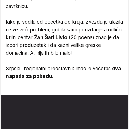
završnicu.
Iako je vodila od početka do kraja, Zvezda je ulazila
u sve veći problem, gubila samopouzdanje a odlični
krilni centar
Žan Šarl Livio
(20 poena) znao je da
izbori produžetak i da kazni velike greške
domaćina. A, nije ih bilo malo!
Srpski i regionalni predstavnik imao je večeras
dva
napada za pobedu
.