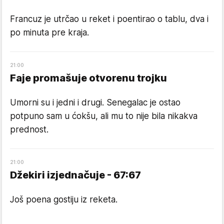
Francuz je utrčao u reket i poentirao o tablu, dva i
po minuta pre kraja.
21
:
00
Faje promašuje otvorenu trojku
Umorni su i jedni i drugi. Senegalac je ostao
potpuno sam u ćokšu, ali mu to nije bila nikakva
prednost.
21
:
00
Džekiri izjednačuje - 67:67
Još poena gostiju iz reketa.