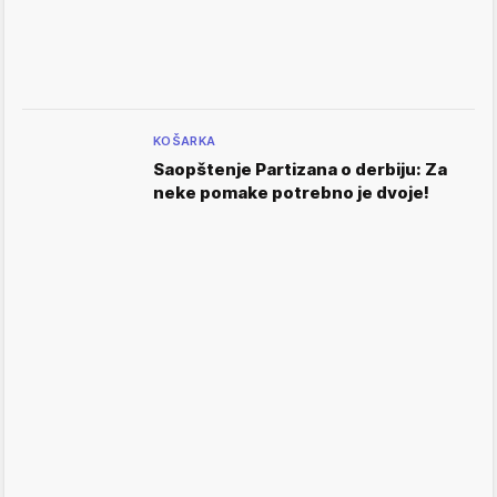
KOŠARKA
Saopštenje Partizana o derbiju: Za
neke pomake potrebno je dvoje!