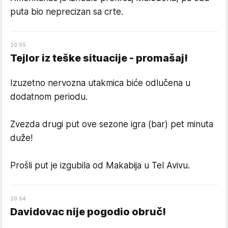
puta bio neprecizan sa crte.
20
:
55
Tejlor iz teške situacije - promašaj!
Izuzetno nervozna utakmica biće odlučena u
dodatnom periodu.
Zvezda drugi put ove sezone igra (bar) pet minuta
duže!
Prošli put je izgubila od Makabija u Tel Avivu.
20
:
54
Davidovac nije pogodio obruč!