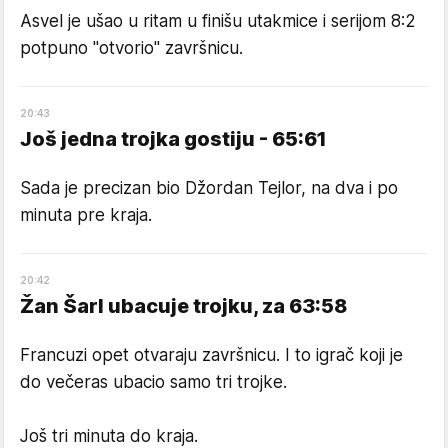
Asvel je ušao u ritam u finišu utakmice i serijom 8:2
potpuno "otvorio" završnicu.
20
:
43
Još jedna trojka gostiju - 65:61
Sada je precizan bio Džordan Tejlor, na dva i po
minuta pre kraja.
20
:
42
Žan Šarl ubacuje trojku, za 63:58
Francuzi opet otvaraju završnicu. I to igrač koji je
do večeras ubacio samo tri trojke.
Još tri minuta do kraja.