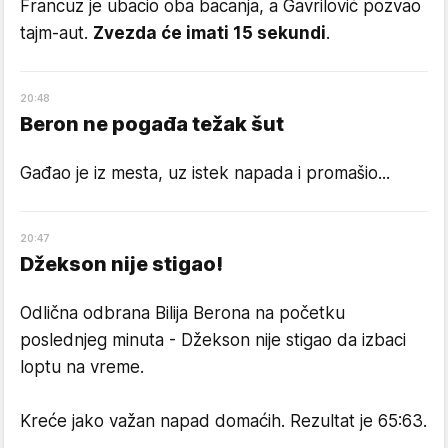
Francuz je ubacio oba bacanja, a Gavrilović pozvao
tajm-aut.
Zvezda će imati 15 sekundi
.
20
:
48
Beron ne pogađa težak šut
Gađao je iz mesta, uz istek napada i promašio...
20
:
47
Džekson nije stigao!
Odlična odbrana Bilija Berona na početku
poslednjeg minuta - Džekson nije stigao da izbaci
loptu na vreme.
Kreće jako važan napad domaćih. Rezultat je 65:63.