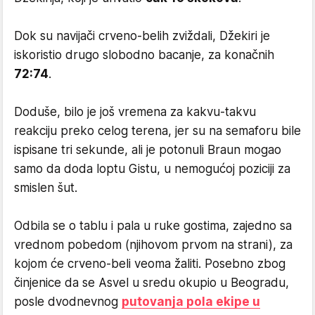
Dok su navijači crveno-belih zviždali, Džekiri je
iskoristio drugo slobodno bacanje, za konačnih
72:74
.
Doduše, bilo je još vremena za kakvu-takvu
reakciju preko celog terena, jer su na semaforu bile
ispisane tri sekunde, ali je potonuli Braun mogao
samo da doda loptu Gistu, u nemogućoj poziciji za
smislen šut.
Odbila se o tablu i pala u ruke gostima, zajedno sa
vrednom pobedom (njihovom prvom na strani), za
kojom će crveno-beli veoma žaliti. Posebno zbog
činjenice da se Asvel u sredu okupio u Beogradu,
posle dvodnevnog
putovanja pola ekipe u