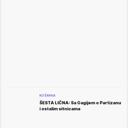
KOŠARKA
ŠESTA LIČNA: Sa Gagijem o Partizanu
i ostalim sitnicama