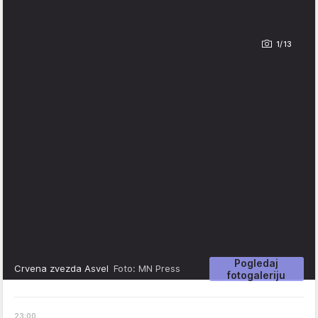
1/13
Pogledaj
Crvena zvezda Asvel
Foto: MN Press
fotogaleriju
23
:
00