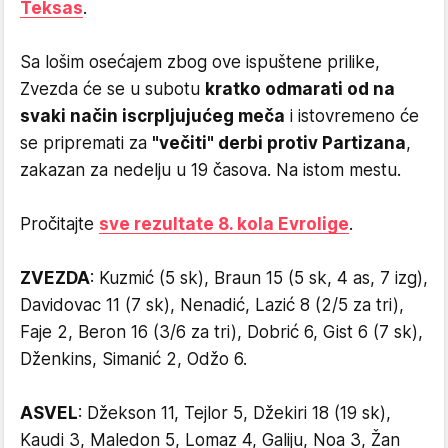
Teksas
.
Sa lošim osećajem zbog ove ispuštene prilike,
Zvezda će se u subotu
kratko odmarati od na
svaki način iscrpljujućeg meča
i istovremeno će
se pripremati za
"večiti" derbi protiv Partizana
,
zakazan za nedelju u 19 časova. Na istom mestu.
Pročitajte
sve rezultate 8. kola Evrolige
.
ZVEZDA
: Kuzmić (5 sk), Braun 15 (5 sk, 4 as, 7 izg),
Davidovac 11 (7 sk), Nenadić, Lazić 8 (2/5 za tri),
Faje 2, Beron 16 (3/6 za tri), Dobrić 6, Gist 6 (7 sk),
Dženkins, Simanić 2, Odžo 6.
ASVEL
: Džekson 11, Tejlor 5, Džekiri 18 (19 sk),
Kaudi 3, Maledon 5, Lomaz 4, Galiju, Noa 3, Žan