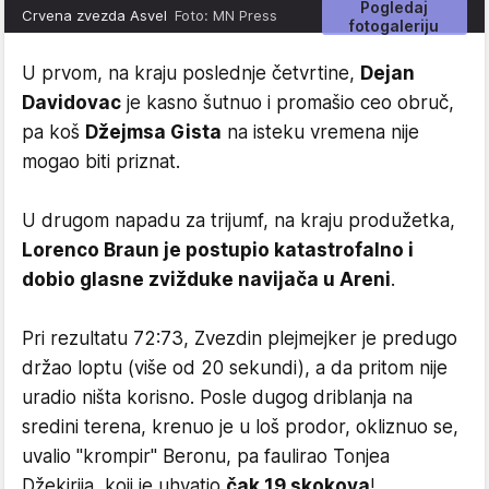
Pogledaj
Crvena zvezda Asvel
Foto: MN Press
fotogaleriju
U prvom, na kraju poslednje četvrtine,
Dejan
Davidovac
je kasno šutnuo i promašio ceo obruč,
pa koš
Džejmsa Gista
na isteku vremena nije
mogao biti priznat.
U drugom napadu za trijumf, na kraju produžetka,
Lorenco Braun je postupio katastrofalno i
dobio glasne zvižduke navijača u Areni
.
Pri rezultatu 72:73, Zvezdin plejmejker je predugo
držao loptu (više od 20 sekundi), a da pritom nije
uradio ništa korisno. Posle dugog driblanja na
sredini terena, krenuo je u loš prodor, okliznuo se,
uvalio "krompir" Beronu, pa faulirao Tonjea
Džekirija, koji je uhvatio
čak 19 skokova
!