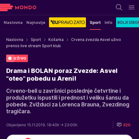
Naslovna
Najnovije
Sport
Info
Naslovna
Sport
Košarka
Crvena zvezda Asvel uživo
prenos live stream Sport klub
UŽIVO
Drama i BOLAN poraz Zvezde: Asvel
"oteo" pobedu u Areni!
Crveno-beli u završnici poslednje četvrtine i
produžetku ispustili i prednost i veliku šansu da
pobede. Zvižduci za Lorenca Brauna, Zvezdinog
tragičara.
Objavljeno 15.11.2019. 18:40h
→ 23:00h
320