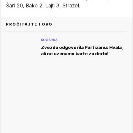
Šarl 20, Bako 2, Lajti 3, Strazel.
PROČITAJTE I OVO
KOŠARKA
Zvezda odgovorila Partizanu: Hvala,
ali ne uzimamo karte za derbi!