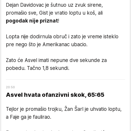
Dejan Davidovac je šutnuo uz zvuk sirene,
promašio sve, Gist je vratio loptu u koš, ali
pogodak nije priznat
!
Lopta nije dodirnula obruč i zato je vreme isteklo
pre nego što je Amerikanac ubacio.
Zato će Asvel imati nepune dve sekunde za
pobedu. Tačno 1,8 sekundi.
20
:
50
Asvel hvata ofanzivni skok, 65:65
Tejlor je promašio trojku, Žan Šarl je uhvatio loptu,
a Faje ga je faulirao.