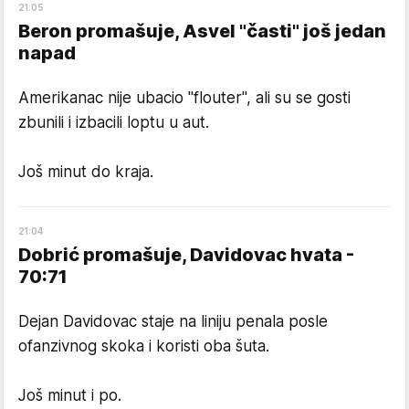
21
:
05
Beron promašuje, Asvel "časti" još jedan
napad
Amerikanac nije ubacio "flouter", ali su se gosti
zbunili i izbacili loptu u aut.
Još minut do kraja.
21
:
04
Dobrić promašuje, Davidovac hvata -
70:71
Dejan Davidovac staje na liniju penala posle
ofanzivnog skoka i koristi oba šuta.
Još minut i po.