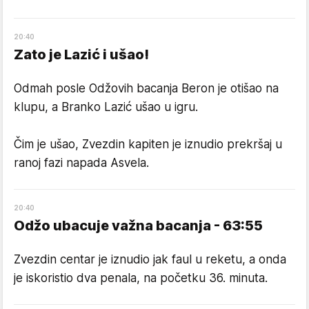
20
:
40
Zato je Lazić i ušao!
Odmah posle Odžovih bacanja Beron je otišao na
klupu, a Branko Lazić ušao u igru.
Čim je ušao, Zvezdin kapiten je iznudio prekršaj u
ranoj fazi napada Asvela.
20
:
40
Odžo ubacuje važna bacanja - 63:55
Zvezdin centar je iznudio jak faul u reketu, a onda
je iskoristio dva penala, na početku 36. minuta.