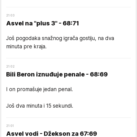
21
:
03
Asvel na "plus 3" - 68:71
Još pogodaka snažnog igrača gostiju, na dva
minuta pre kraja.
21
:
02
Bili Beron iznuđuje penale - 68:69
I on promašuje jedan penal.
Još dva minuta i 15 sekundi.
21
:
01
Asvel vodi - Džekson za 67:69