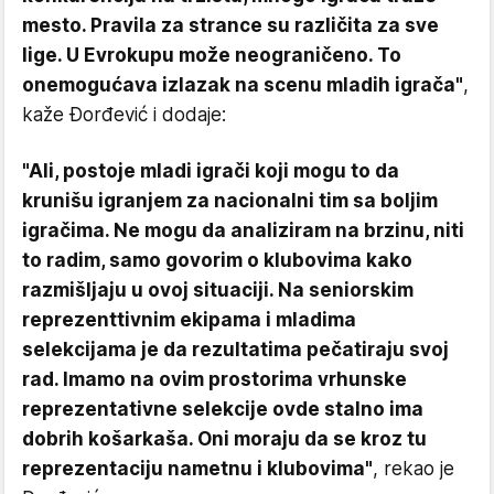
mesto. Pravila za strance su različita za sve
lige. U Evrokupu može neograničeno. To
onemogućava izlazak na scenu mladih igrača"
,
kaže Đorđević i dodaje:
"Ali, postoje mladi igrači koji mogu to da
krunišu igranjem za nacionalni tim sa boljim
igračima. Ne mogu da analiziram na brzinu, niti
to radim, samo govorim o klubovima kako
razmišljaju u ovoj situaciji. Na seniorskim
reprezenttivnim ekipama i mladima
selekcijama je da rezultatima pečatiraju svoj
rad. Imamo na ovim prostorima vrhunske
reprezentativne selekcije ovde stalno ima
dobrih košarkaša. Oni moraju da se kroz tu
reprezentaciju nametnu i klubovima"
, rekao je