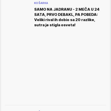
KOŠARKA
SAMO NA JADRANU - 2 MEČA U 24
SATA, PRVO DEBAKL, PA POBEDA:
Veliki rival ih dobio sa 20 razlike,
sutra je stigla osveta!