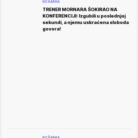
KOŠARKA
TRENER MORNARA ŠOKIRAO NA
KONFERENCIJI: Izgubili u poslednjoj
sekundi, a njemu uskraćena sloboda
govora!
KOŠARKA