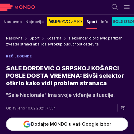
Naslovna
Najnovije
Sport
Info
Naslovna
Sport
Košarka
aleksandar djordjevic partizan
zvezda stranci aba liga evrokup buducnost cedevita
REČ LEGENDE
SALE ĐORĐEVIĆ O SRPSKOJ KOŠARCI
POSLE DOSTA VREMENA: Bivši selektor
otkrio kako vidi problem stranaca
"Sale Nacionale" ima svoje viđenje situacije.
Objavljeno 10.02.2021. 7:55h
Dodajte MONDO u vaš Google izbor