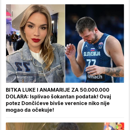
BITKA LUKE I ANAMARIJE ZA 50.000.000
DOLARA: Isplivao šokantan podatak! Ovaj
potez Dončićeve bivše verenice niko nije
mogao da očekuje!