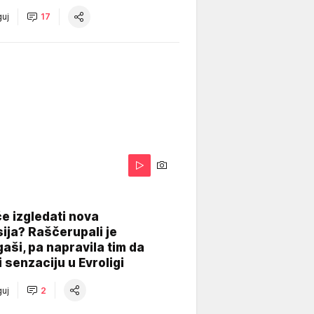
uj
17
A
e izgledati nova
ija? Raščerupali je
gaši, pa napravila tim da
 senzaciju u Evroligi
uj
2