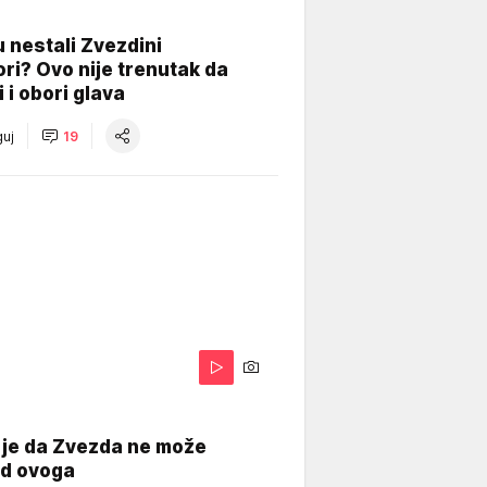
 nestali Zvezdini
ri? Ovo nije trenutak da
i i obori glava
uj
19
 je da Zvezda ne može
od ovoga