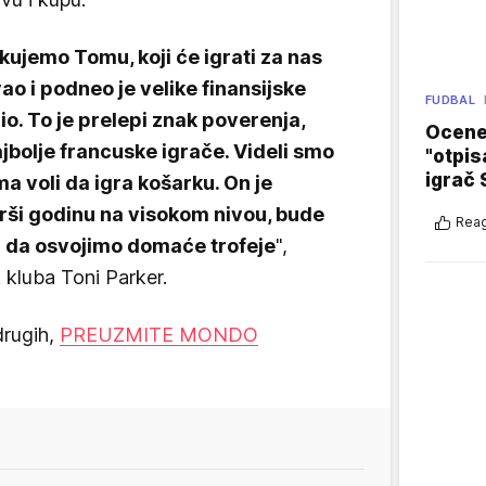
ujemo Tomu, koji će igrati za nas
ao i podneo je velike finansijske
FUDBAL
io. To je prelepi znak poverenja,
Ocene 
ajbolje francuske igrače. Videli smo
"otpis
igrač 
ma voli da igra košarku. On je
rši godinu na visokom nivou, bude
Reag
m da osvojimo domaće trofeje
",
k kluba Toni Parker.
drugih,
PREUZMITE MONDO