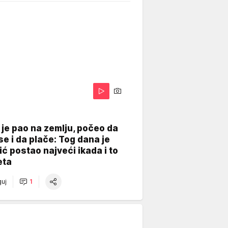
je pao na zemlju, počeo da
se i da plače: Tog dana je
ć postao najveći ikada i to
eta
uj
1