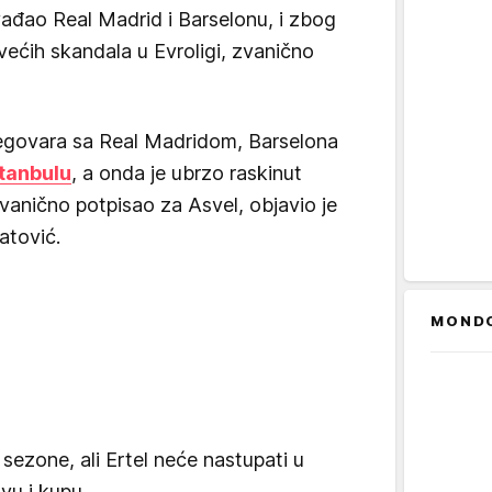
ađao Real Madrid i Barselonu, i zbog
većih skandala u Evroligi, zvanično
egovara sa Real Madridom, Barselona
stanbulu
, a onda je ubrzo raskinut
zvanično potpisao za Asvel, objavio je
atović.
MOND
sezone, ali Ertel neće nastupati u
vu i kupu.