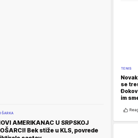
TENIS
Novak 
se tre
Đokovi
im sm
Reag
OŠARKA
OVI AMERIKANAC U SRPSKOJ
OŠARCI! Bek stiže u KLS, povrede