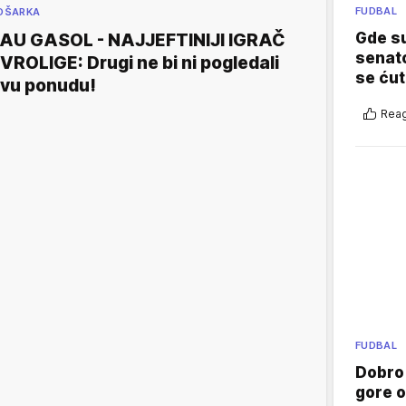
FUDBAL
OŠARKA
Gde su
AU GASOL - NAJJEFTINIJI IGRAČ
senato
VROLIGE: Drugi ne bi ni pogledali
se ćut
vu ponudu!
Reag
FUDBAL
Dobro
gore 