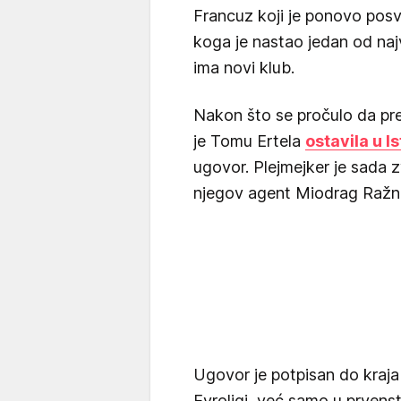
Francuz koji je ponovo posv
koga je nastao jedan od naj
ima novi klub.
Nakon što se pročulo da pr
je Tomu Ertela
ostavila u I
ugovor. Plejmejker je sada 
njegov agent Miodrag Ražn
Ugovor je potpisan do kraja 
Evroligi, već samo u prvenst