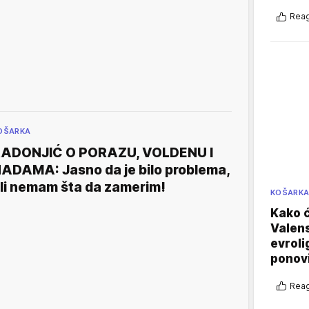
Reag
OŠARKA
ADONJIĆ O PORAZU, VOLDENU I
ADAMA: Jasno da je bilo problema,
li nemam šta da zamerim!
KOŠARK
Kako ć
Valens
evroli
ponovi
Reag