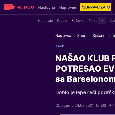
Naslovna
Najnovije
Najnovije
Fudbal
Košarka
Tenis
Vat
Sensa
Stvar ukusa
Yumama
Naslovna
Sport
Košarka
t
ZAVR
NAŠAO KLUB 
POTRESAO EVR
sa Barselonom
Dobio je lepe reči podrš
Objavljeno 24.02.2021. 16:50h
→ 1