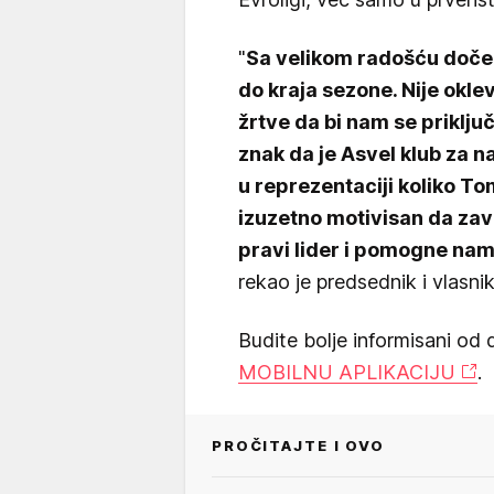
"
Sa velikom radošću doček
do kraja sezone. Nije oklev
žrtve da bi nam se priključ
znak da je Asvel klub za n
u reprezentaciji koliko To
izuzetno motivisan da zav
pravi lider i pomogne na
rekao je predsednik i vlasni
Budite bolje informisani od 
MOBILNU APLIKACIJU
.
PROČITAJTE I OVO