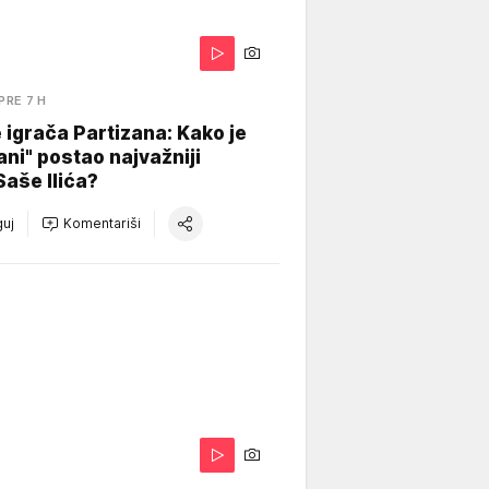
PRE 7 H
igrača Partizana: Kako je
ani" postao najvažniji
Saše Ilića?
uj
Komentariši