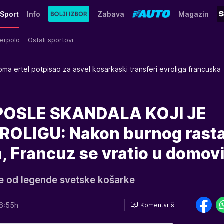
Sport
Info
Zabava
Magazin
erpolo
Ostali sportovi
oma ertel potpisao za asvel kosarkaski transferi evroliga francuska
POSLE SKANDALA KOJI JE
OLIGU: Nakon burnog rast
, Francuz se vratio u domov
ke od legende svetske košarke
6:55h
Komentariši