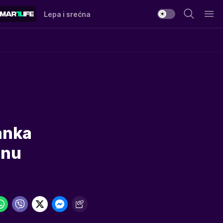
Lepa i srećna
anka
inu