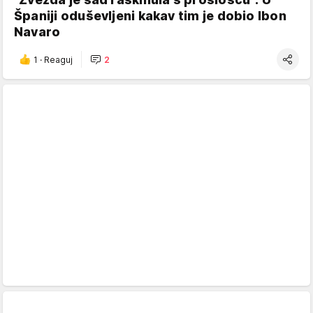
Španiji oduševljeni kakav tim je dobio Ibon
Navaro
1
·
Reaguj
2