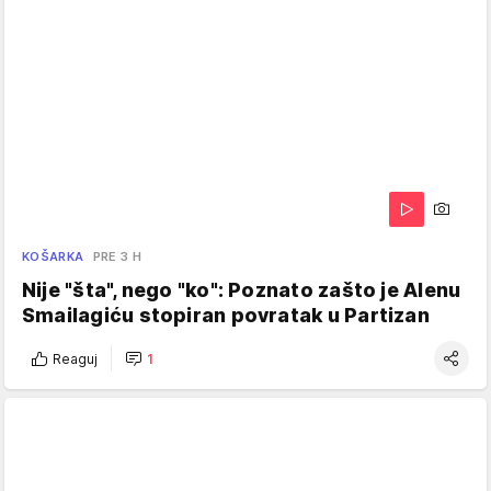
KOŠARKA
PRE 3 H
Nije "šta", nego "ko": Poznato zašto je Alenu
Smailagiću stopiran povratak u Partizan
Reaguj
1