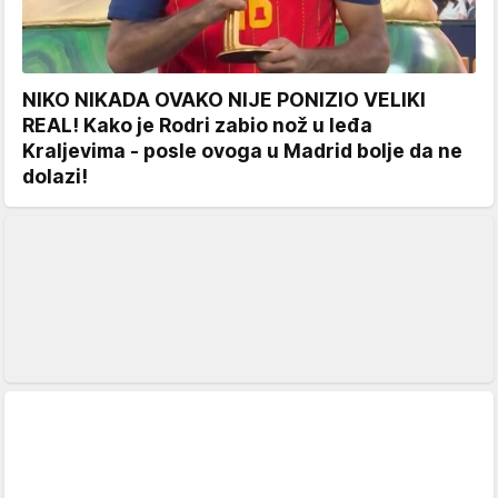
NIKO NIKADA OVAKO NIJE PONIZIO VELIKI
REAL! Kako je Rodri zabio nož u leđa
Kraljevima - posle ovoga u Madrid bolje da ne
dolazi!