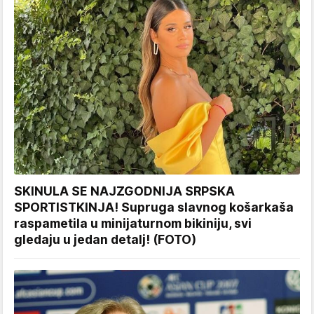
SKINULA SE NAJZGODNIJA SRPSKA
SPORTISTKINJA! Supruga slavnog košarkaša
raspametila u minijaturnom bikiniju, svi
gledaju u jedan detalj! (FOTO)