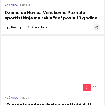
KOŠARKA
PRE 1 H
Oženio se Novica Veličković: Poznata
sportistkinja mu rekla "da" posle 13 godina
Reaguj
Komentariši
KOŠARKA
PRE 2 H
"Zvezda je sad raskinula s prošlošću": U