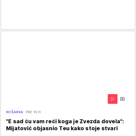
KOŠARKA
PRE 13 H
"E sad ću vam reći koga je Zvezda dovela":
Mijatović objasnio Teu kako stoje stvari