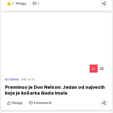
1
·
Reaguj
1
KOŠARKA
PRE 14 H
Preminuo je Don Nelson: Jedan od najvećih
koje je košarka ikada imala
Reaguj
Komentariši