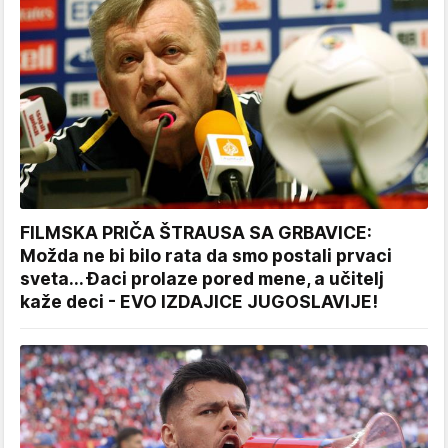
FILMSKA PRIČA ŠTRAUSA SA GRBAVICE:
Možda ne bi bilo rata da smo postali prvaci
sveta... Đaci prolaze pored mene, a učitelj
kaže deci - EVO IZDAJICE JUGOSLAVIJE!