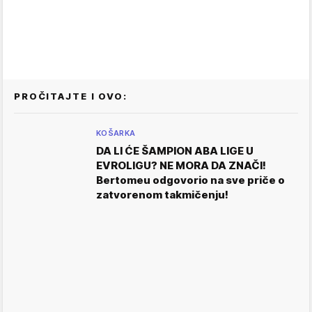
PROČITAJTE I OVO:
KOŠARKA
DA LI ĆE ŠAMPION ABA LIGE U
EVROLIGU? NE MORA DA ZNAČI!
Bertomeu odgovorio na sve priče o
zatvorenom takmičenju!