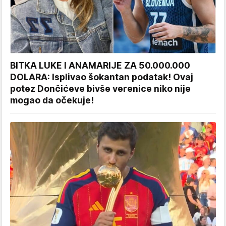
BITKA LUKE I ANAMARIJE ZA 50.000.000
DOLARA: Isplivao šokantan podatak! Ovaj
potez Dončićeve bivše verenice niko nije
mogao da očekuje!