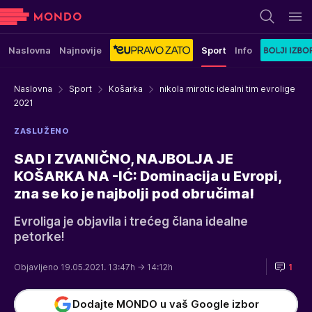
Naslovna
Najnovije
Sport
Info
Naslovna
Sport
Košarka
nikola mirotic idealni tim evrolige
2021
ZASLUŽENO
SAD I ZVANIČNO, NAJBOLJA JE
KOŠARKA NA -IĆ: Dominacija u Evropi,
zna se ko je najbolji pod obručima!
Evroliga je objavila i trećeg člana idealne
petorke!
Objavljeno 19.05.2021. 13:47h
→ 14:12h
1
Dodajte MONDO u vaš Google izbor