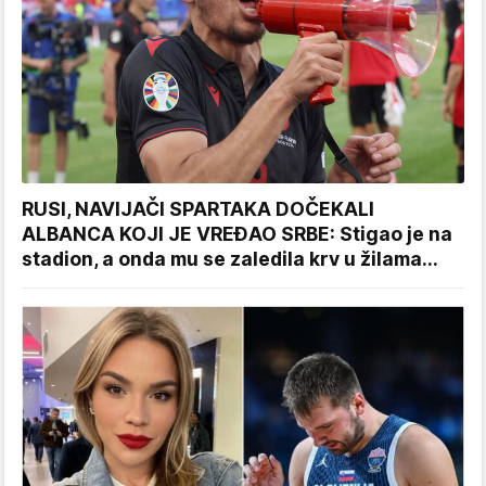
RUSI, NAVIJAČI SPARTAKA DOČEKALI
ALBANCA KOJI JE VREĐAO SRBE: Stigao je na
stadion, a onda mu se zaledila krv u žilama...