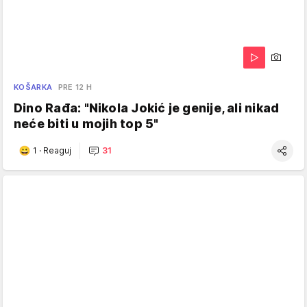
KOŠARKA
PRE 12 H
Dino Rađa: "Nikola Jokić je genije, ali nikad
neće biti u mojih top 5"
1
·
Reaguj
31