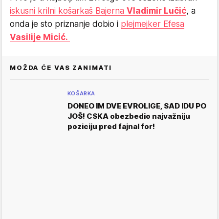
iskusni krilni košarkaš Bajerna
Vladimir Lučić
, a
onda je sto priznanje dobio i
plejmejker Efesa
Vasilije Micić.
MOŽDA ĆE VAS ZANIMATI
KOŠARKA
DONEO IM DVE EVROLIGE, SAD IDU PO
JOŠ! CSKA obezbedio najvažniju
poziciju pred fajnal for!