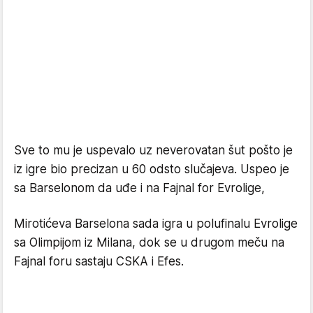
Sve to mu je uspevalo uz neverovatan šut pošto je
iz igre bio precizan u 60 odsto slučajeva. Uspeo je
sa Barselonom da uđe i na Fajnal for Evrolige,
Mirotićeva Barselona sada igra u polufinalu Evrolige
sa Olimpijom iz Milana, dok se u drugom meču na
Fajnal foru sastaju CSKA i Efes.