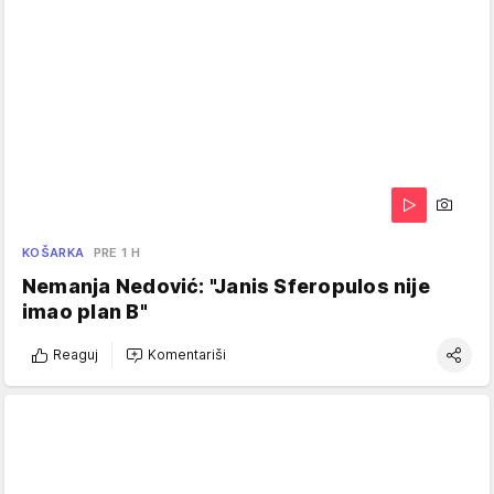
KOŠARKA
PRE 1 H
Nemanja Nedović: "Janis Sferopulos nije
imao plan B"
Reaguj
Komentariši