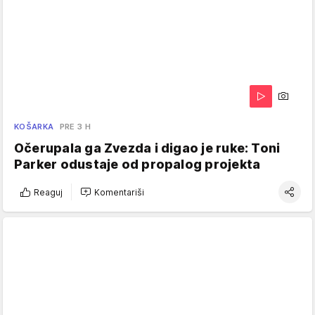
KOŠARKA
PRE 3 H
Očerupala ga Zvezda i digao je ruke: Toni
Parker odustaje od propalog projekta
Reaguj
Komentariši