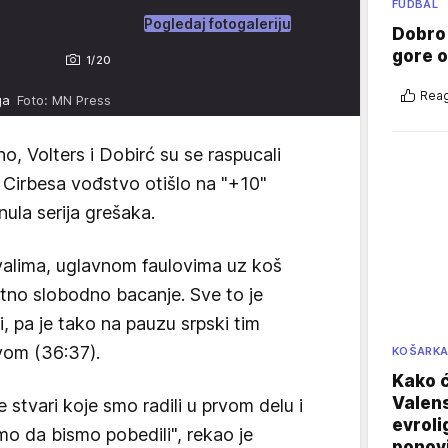
FUDBAL
Pogledaj fotogaleriju
Dobro
gore 
1/20
Reag
iga
Foto: MN Press
, Volters i Dobirć su se raspucali
a Cirbesa vođstvo otišlo na "+10"
nula serija grešaka.
ivalima, uglavnom faulovima uz koš
tno slobodno bacanje. Sve to je
i, pa je tako na pauzu srpski tim
vom (36:37).
KOŠARK
Kako ć
Valens
tvari koje smo radili u prvom delu i
evroli
o da bismo pobedili", rekao je
ponovi