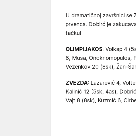
U dramatičnoj završnici se Z
prvenca. Dobirć je zakucava
tačku!
OLIMPIJAKOS
: Volkap 4 (5a
8, Musa, Onoknomopulos, Fal
Vezenkov 20 (8sk), Žan-Šar
ZVEZDA
: Lazarević 4, Volte
Kalinić 12 (5sk, 4as), Dobri
Vajt 8 (8sk), Kuzmić 6, Cirb