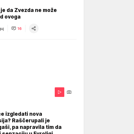
 je da Zvezda ne može
od ovoga
uj
16
A
e izgledati nova
ija? Raščerupali je
gaši, pa napravila tim da
 senzaciju u Evroligi