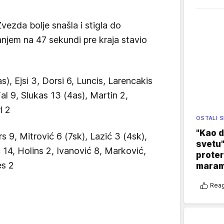
vezda bolje snašla i stigla do
njem na 47 sekundi pre kraja stavio
s), Ejsi 3, Dorsi 6, Luncis, Larencakis
 9, Slukas 13 (4as), Martin 2,
l 2
OSTALI 
"Kao d
rs 9, Mitrović 6 (7sk), Lazić 3 (4sk),
svetu"
ć 14, Holins 2, Ivanović 8, Marković,
proter
es 2
maram
Reag