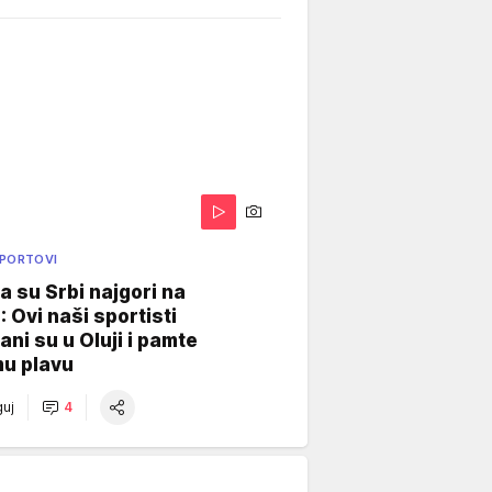
SPORTOVI
a su Srbi najgori na
: Ovi naši sportisti
ani su u Oluji i pamte
u plavu
uj
4