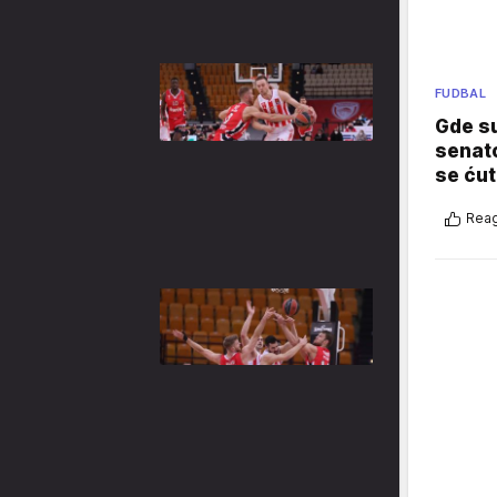
FUDBAL
Gde su
senato
se ćut
Reag