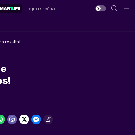
Lepa i srećna
a rezultat
je
os!