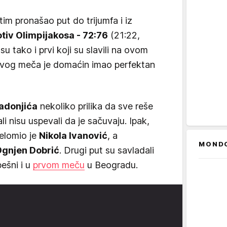
tim pronašao put do trijumfa i iz
tiv Olimpijakosa - 72:76
(21:22,
su tako i prvi koji su slavili na ovom
 ovog meča je domaćin imao perfektan
adonjića
nekoliko prilika da sve reše
ali nisu uspevali da je sačuvaju. Ipak,
relomio je
Nikola Ivanović
, a
MOND
gnjen Dobrić
. Drugi put su savladali
pešni i u
prvom meču
u Beogradu.