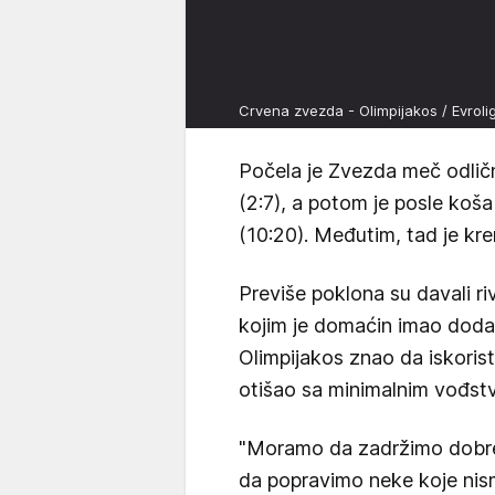
Crvena zvezda - Olimpijakos / Evrol
Počela je Zvezda meč odlično
(2:7), a potom je posle koš
(10:20). Međutim, tad je kre
Previše poklona su davali r
kojim je domaćin imao doda
Olimpijakos znao da iskorist
otišao sa minimalnim vođst
"Moramo da zadržimo dobre s
da popravimo neke koje nism