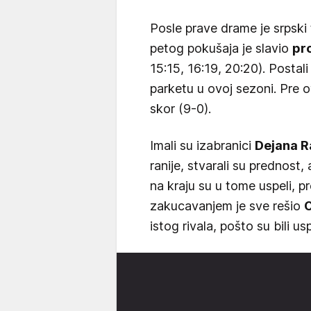
Posle prave drame je srpski 
petog pokušaja je slavio
pro
15:15, 16:19, 20:20). Postali 
parketu u ovoj sezoni. Pre
skor (9-0).
Imali su izabranici
Dejana R
ranije, stvarali su prednost, 
na kraju su u tome uspeli, p
zakucavanjem je sve rešio
O
istog rivala, pošto su bili us