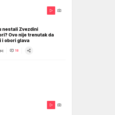
 nestali Zvezdini
ri? Ovo nije trenutak da
i i obori glava
uj
18