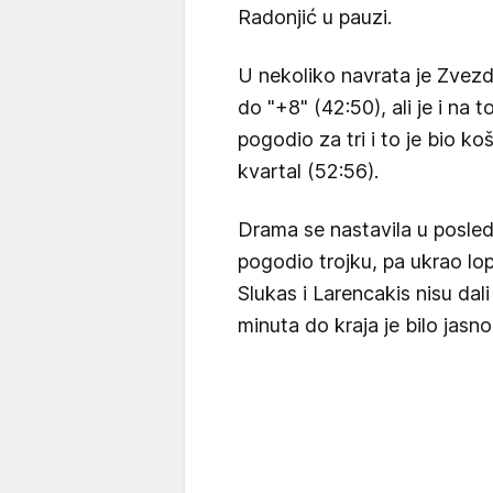
Radonjić u pauzi.
U nekoliko navrata je Zvezd
do "+8" (42:50), ali je i na t
pogodio za tri i to je bio k
kvartal (52:56).
Drama se nastavila u posledn
pogodio trojku, pa ukrao lop
Slukas i Larencakis nisu dal
minuta do kraja je bilo jasno