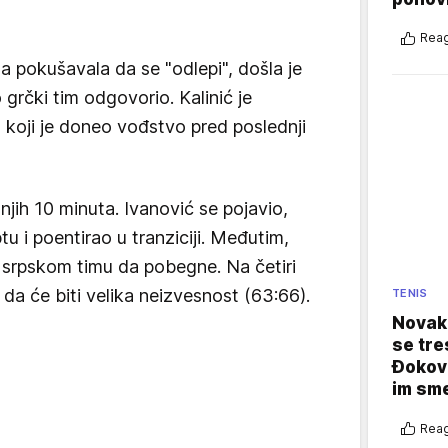
Reag
a pokušavala da se "odlepi", došla je
o grčki tim odgovorio. Kalinić je
oš koji je doneo vođstvo pred poslednji
jih 10 minuta. Ivanović se pojavio,
tu i poentirao u tranziciji. Međutim,
i srpskom timu da pobegne. Na četiri
 da će biti velika neizvesnost (63:66).
TENIS
Novak 
se tre
Đokovi
im sm
Reag