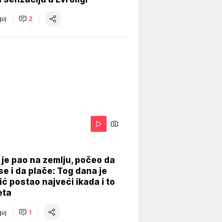
uj
2
je pao na zemlju, počeo da
se i da plače: Tog dana je
ć postao najveći ikada i to
eta
uj
1