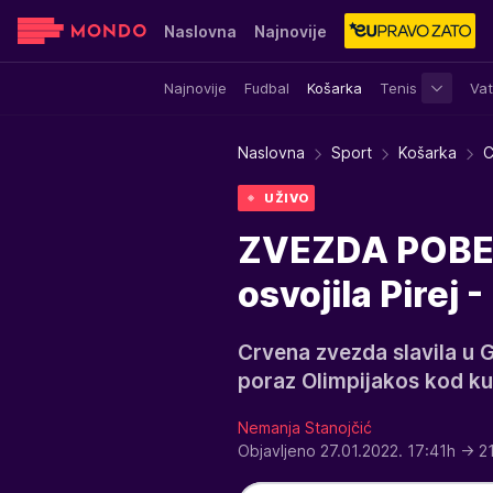
Naslovna
Najnovije
Najnovije
Fudbal
Košarka
Tenis
Vat
Sensa
Stvar ukusa
Yumama
Naslovna
Sport
Košarka
C
UŽIVO
ZVEZDA POBED
osvojila Pirej
Crvena zvezda slavila u G
poraz Olimpijakos kod k
Nemanja Stanojčić
Objavljeno 27.01.2022. 17:41h
→ 2