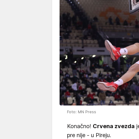
Foto: MN Press
Konačno!
Crvena zvezda
j
pre nije - u Pireju.