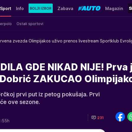
Sport
Info
Zabava
Magazin
erpolo
Ostali sportovi
rvena zvezda Olimpijakos uživo prenos livestream Sportklub Evrolig
ILA GDE NIKAD NIJE! Prva 
 - Dobrić ZAKUCAO Olimpijak
rčkoj prvi put iz petog pokušaja. Prvi
uće ove sezone.
231
1:55h