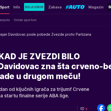
Sport
Info
Zabava
Magazin
erpolo
Ostali sportovi
ejan Davidovac posle pobede Zvezde protiv Partizana
KAD JE ZVEZDI BILO
avidovac zna šta crveno-be
ade u drugom meču!
dan od ključnih igrača za trijumf Crvene
 startu finalne serije ABA lige.
3