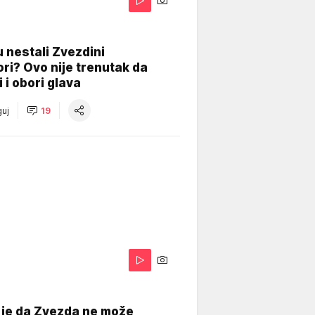
 nestali Zvezdini
ri? Ovo nije trenutak da
i i obori glava
uj
19
 je da Zvezda ne može