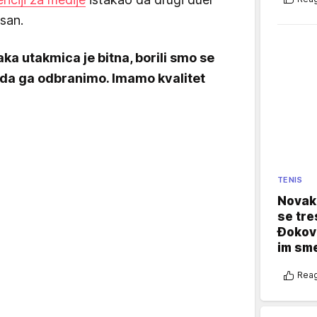
san.
ka utakmica je bitna, borili smo se
da ga odbranimo. Imamo kvalitet
TENIS
Novak 
se tre
Đokovi
im sm
Reag