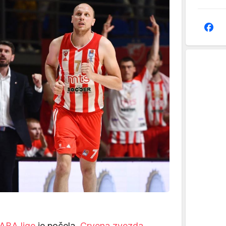
ABA lige
je počela,
Crvena zvezda