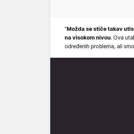
"
Možda se stiče takav utisa
na visokom nivou
. Ova uta
određenih problema, ali smo