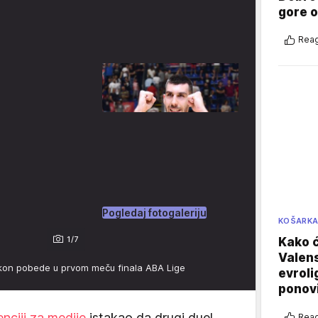
gore 
Reag
Pogledaj fotogaleriju
KOŠARK
1/7
Kako ć
Valens
akon pobede u prvom meču finala ABA Lige
evroli
ponovi
nciji za medije
istakao da drugi duel
Reag