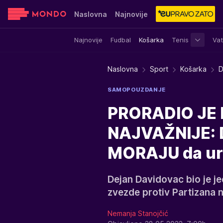
Naslovna
Najnovije
Najnovije
Fudbal
Košarka
Tenis
Vat
Sensa
Stvar ukusa
Yumama
Naslovna
Sport
Košarka
D
SAMOPOUZDANJE
PRORADIO JE 
NAJVAŽNIJE: D
MORAJU da ur
Dejan Davidovac bio je je
zvezde protiv Partizana na
Nemanja Stanojčić