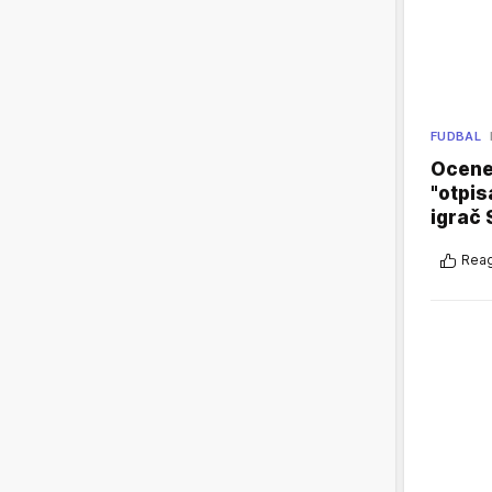
FUDBAL
Ocene 
"otpis
igrač 
Reag