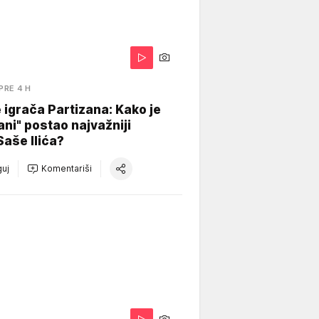
PRE 4 H
igrača Partizana: Kako je
ani" postao najvažniji
Saše Ilića?
uj
Komentariši