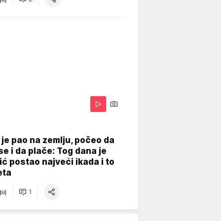
je pao na zemlju, počeo da
se i da plače: Tog dana je
ć postao najveći ikada i to
eta
uj
1