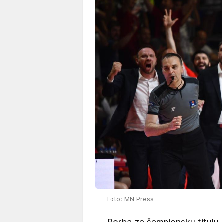
Foto: MN Press
Borba za šampionsku titulu