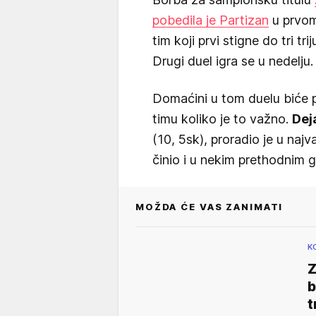
pobedila je Partizan
u prvom 
tim koji prvi stigne do tri tr
Drugi duel igra se u nedelju.
Domaćini u tom duelu biće p
timu koliko je to važno.
Dej
(10, 5sk), proradio je u naj
činio i u nekim prethodnim 
MOŽDA ĆE VAS ZANIMATI
K
Z
b
t