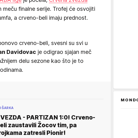
meču finalne serije. Trofej će osvojiti
ijumfa, a crveno-beli imaju prednost.
onovo crveno-beli, svesni su svi u
an Davidovac
je odigrao sjajan meč
važnijem delu sezone kao što je to
godinama.
MOND
OŠARKA
VEZDA - PARTIZAN 1:0! Crveno-
eli zaustavili Žocov tim, pa
rojkama zatresli Pionir!