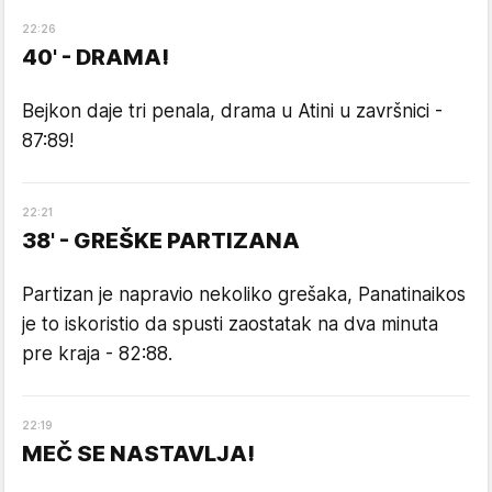
22
:
26
40' - DRAMA!
Bejkon daje tri penala, drama u Atini u završnici -
87:89!
22
:
21
38' - GREŠKE PARTIZANA
Partizan je napravio nekoliko grešaka, Panatinaikos
je to iskoristio da spusti zaostatak na dva minuta
pre kraja - 82:88.
22
:
19
MEČ SE NASTAVLJA!