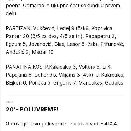
poena. Odmarao je ukupno šest sekundi u prvom
delu.
PARTIZAN: Vukčević, Ledej 9 (5sk9, Koprivica,
Panter 20 (3/5 za dva, 4/5 za tri), Papapetru 2,
Egzum 5, Jovanović, Glas, Lesor 6 (7sk), Trifunović,
Anđušić 2, Madar 10
PANATINAIKOS: P.Kalaicakis 3, Volters 5, Li 4,
Papajanis 8, Bohoridis, Vilijams 3 (4sk), J. Kalaicakis,
BEjkon 6, Ponitka 5, Grigonis 7, Mancukas, Gudaitis
21
:
12
20' - POLUVREME!
Gotovo je prvo poluvreme, Partizan vodi - 41:54.