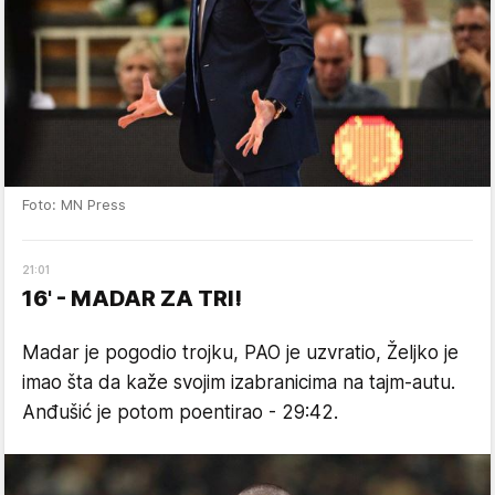
Foto: MN Press
21
:
01
16' - MADAR ZA TRI!
Madar je pogodio trojku, PAO je uzvratio, Željko je
imao šta da kaže svojim izabranicima na tajm-autu.
Anđušić je potom poentirao - 29:42.