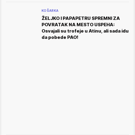
KOŠARKA
ŽELJKO I PAPAPETRU SPREMNI ZA
POVRATAK NA MESTO USPEHA:
Osvajali su trofeje u Atinu, ali sada idu
da pobede PAO!