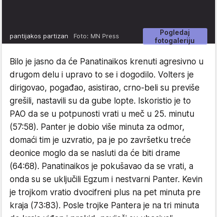
Pogledaj
pantijakos partizan
Foto: MN Press
fotogaleriju
Bilo je jasno da će Panatinaikos krenuti agresivno u
drugom delu i upravo to se i dogodilo. Volters je
dirigovao, pogađao, asistirao, crno-beli su previše
grešili, nastavili su da gube lopte. Iskoristio je to
PAO da se u potpunosti vrati u meč u 25. minutu
(57:58). Panter je dobio više minuta za odmor,
domaći tim je uzvratio, pa je po završetku treće
deonice moglo da se nasluti da će biti drame
(64:68). Panatinaikos je pokušavao da se vrati, a
onda su se uključili Egzum i nestvarni Panter. Kevin
je trojkom vratio dvocifreni plus na pet minuta pre
kraja (73:83). Posle trojke Pantera je na tri minuta