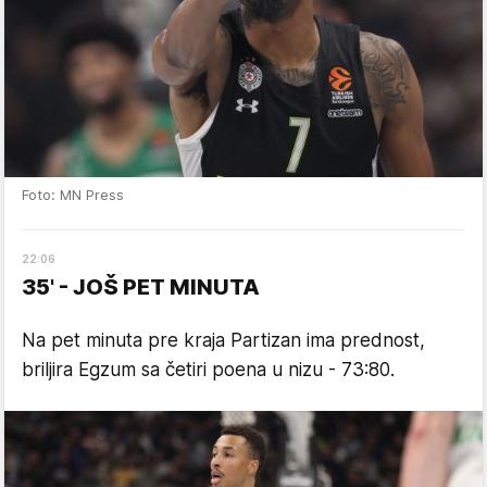
Foto: MN Press
22
:
06
35' - JOŠ PET MINUTA
Na pet minuta pre kraja Partizan ima prednost,
briljira Egzum sa četiri poena u nizu - 73:80.