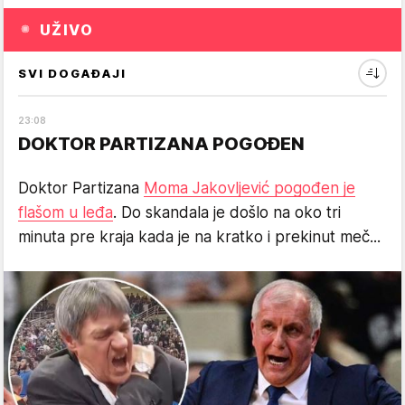
UŽIVO
SVI DOGAĐAJI
23
:
08
DOKTOR PARTIZANA POGOĐEN
Doktor Partizana
Moma Jakovljević pogođen je
flašom u leđa
. Do skandala je došlo na oko tri
minuta pre kraja kada je na kratko i prekinut meč...