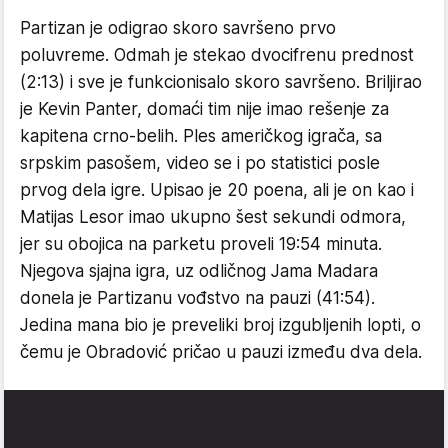
Partizan je odigrao skoro savršeno prvo
poluvreme. Odmah je stekao dvocifrenu prednost
(2:13) i sve je funkcionisalo skoro savršeno. Briljirao
je Kevin Panter, domaći tim nije imao rešenje za
kapitena crno-belih. Ples američkog igrača, sa
srpskim pasošem, video se i po statistici posle
prvog dela igre. Upisao je 20 poena, ali je on kao i
Matijas Lesor imao ukupno šest sekundi odmora,
jer su obojica na parketu proveli 19:54 minuta.
Njegova sjajna igra, uz odličnog Jama Madara
donela je Partizanu vođstvo na pauzi (41:54).
Jedina mana bio je preveliki broj izgubljenih lopti, o
čemu je Obradović pričao u pauzi između dva dela.