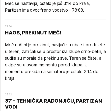
Meč se nastavlja, ostalo je još 3:14 do kraja,
Partizan ima dvocifreno vođstvo - 78:88.
22
:
14
HAOS, PREKINUT MEČ!
Meč u Atini je prekinut, navijači su ubacili predmete
u teren, zatrčali se u prostor iza klupe crno-belih, a
sudije su morale da prekinu sve. Teren se čiste, a
ekipe su u ovom momentu pored klupa. U
momentu prekida na semaforu je ostalo 3:14 do
kraja.
22
:
12
37' - TEHNIČKA RADONJIĆU, PARTIZAN
VODI