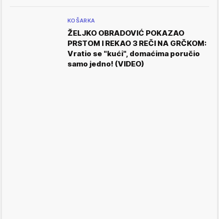
KOŠARKA
ŽELJKO OBRADOVIĆ POKAZAO
PRSTOM I REKAO 3 REČI NA GRČKOM:
Vratio se "kući", domaćima poručio
samo jedno! (VIDEO)