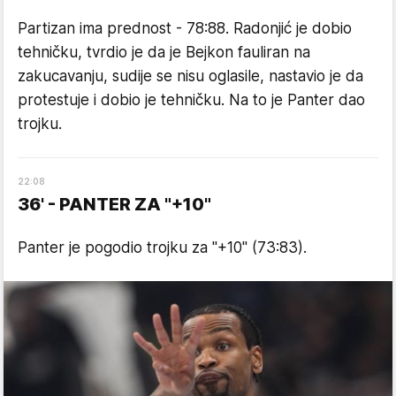
Partizan ima prednost - 78:88. Radonjić je dobio
tehničku, tvrdio je da je Bejkon fauliran na
zakucavanju, sudije se nisu oglasile, nastavio je da
protestuje i dobio je tehničku. Na to je Panter dao
trojku.
22
:
08
36' - PANTER ZA "+10"
Panter je pogodio trojku za "+10" (73:83).