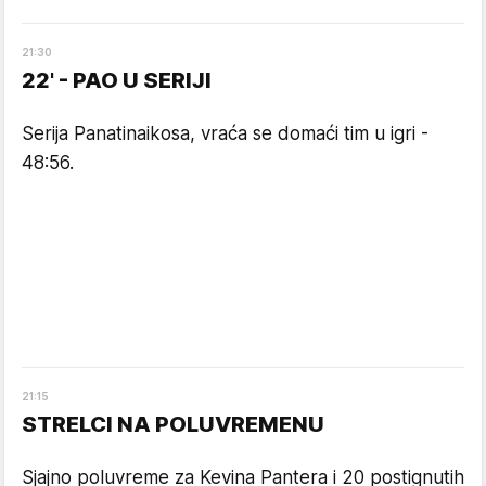
21
:
30
22' - PAO U SERIJI
Serija Panatinaikosa, vraća se domaći tim u igri -
48:56.
21
:
15
STRELCI NA POLUVREMENU
Sjajno poluvreme za Kevina Pantera i 20 postignutih