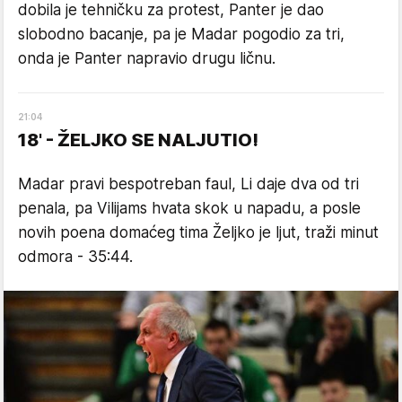
dobila je tehničku za protest, Panter je dao
slobodno bacanje, pa je Madar pogodio za tri,
onda je Panter napravio drugu ličnu.
21
:
04
18' - ŽELJKO SE NALJUTIO!
Madar pravi bespotreban faul, Li daje dva od tri
penala, pa Vilijams hvata skok u napadu, a posle
novih poena domaćeg tima Željko je ljut, traži minut
odmora - 35:44.