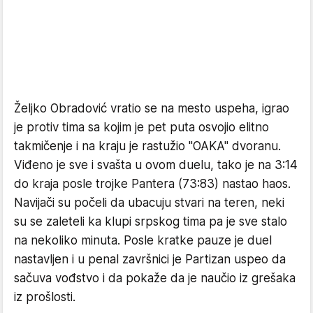
Željko Obradović vratio se na mesto uspeha, igrao
je protiv tima sa kojim je pet puta osvojio elitno
takmičenje i na kraju je rastužio "OAKA" dvoranu.
Viđeno je sve i svašta u ovom duelu, tako je na 3:14
do kraja posle trojke Pantera (73:83) nastao haos.
Navijači su počeli da ubacuju stvari na teren, neki
su se zaleteli ka klupi srpskog tima pa je sve stalo
na nekoliko minuta. Posle kratke pauze je duel
nastavljen i u penal završnici je Partizan uspeo da
sačuva vođstvo i da pokaže da je naučio iz grešaka
iz prošlosti.