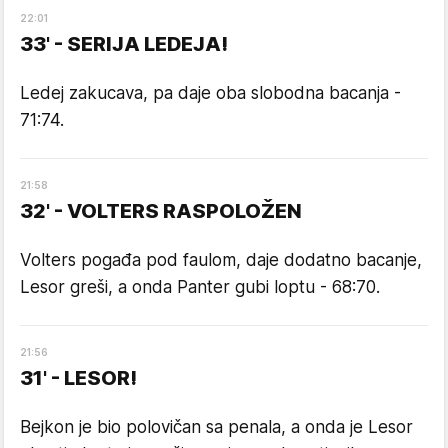
22
:
01
33' - SERIJA LEDEJA!
Ledej zakucava, pa daje oba slobodna bacanja -
71:74.
21
:
58
32' - VOLTERS RASPOLOŽEN
Volters pogađa pod faulom, daje dodatno bacanje,
Lesor greši, a onda Panter gubi loptu - 68:70.
21
:
56
31' - LESOR!
Bejkon je bio polovičan sa penala, a onda je Lesor