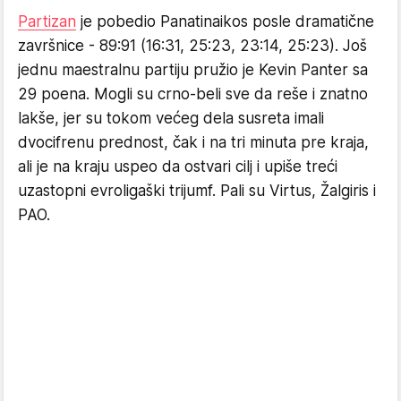
Partizan
je pobedio Panatinaikos posle dramatične
završnice - 89:91 (16:31, 25:23, 23:14, 25:23). Još
jednu maestralnu partiju pružio je Kevin Panter sa
29 poena. Mogli su crno-beli sve da reše i znatno
lakše, jer su tokom većeg dela susreta imali
dvocifrenu prednost, čak i na tri minuta pre kraja,
ali je na kraju uspeo da ostvari cilj i upiše treći
uzastopni evroligaški trijumf. Pali su Virtus, Žalgiris i
PAO.