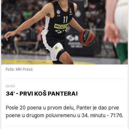
Foto: MN Press
22
:
03
34' - PRVI KOŠ PANTERA!
Posle 20 poena u prvom delu, Panter je dao prve
poene u drugom poluvremenu u 34. minutu - 71:76.