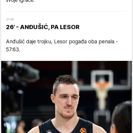
21
:
40
26' - ANĐUŠIĆ, PA LESOR
Anđušić daje trojku, Lesor pogađa oba penala -
57:63.