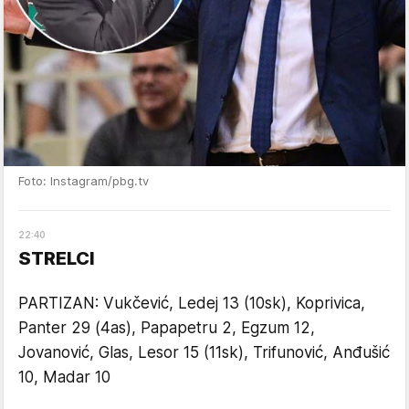
Foto: Instagram/pbg.tv
22
:
40
STRELCI
PARTIZAN: Vukčević, Ledej 13 (10sk), Koprivica,
Panter 29 (4as), Papapetru 2, Egzum 12,
Jovanović, Glas, Lesor 15 (11sk), Trifunović, Anđušić
10, Madar 10