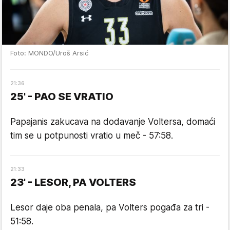
Foto: MONDO/Uroš Arsić
21
:
36
25' - PAO SE VRATIO
Papajanis zakucava na dodavanje Voltersa, domaći
tim se u potpunosti vratio u meč - 57:58.
21
:
33
23' - LESOR, PA VOLTERS
Lesor daje oba penala, pa Volters pogađa za tri -
51:58.