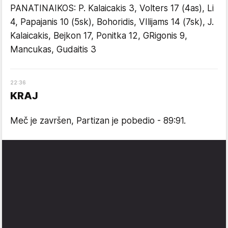
PANATINAIKOS: P. Kalaicakis 3, Volters 17 (4as), Li
4, Papajanis 10 (5sk), Bohoridis, VIlijams 14 (7sk), J.
Kalaicakis, Bejkon 17, Ponitka 12, GRigonis 9,
Mancukas, Gudaitis 3
22
:
36
KRAJ
Meč je završen, Partizan je pobedio - 89:91.