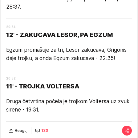
28:37.
20
:
54
12' - ZAKUCAVA LESOR, PA EGZUM
Egzum promašuje za tri, Lesor zakucava, Grigonis
daje trojku, a onda Egzum zakucava - 22:35!
20
:
52
11' - TROJKA VOLTERSA
Druga četvrtina počela je trojkom Voltersa uz zvuk
sirene - 19:31.
20
:
49
Reaguj
130
10' - KRAJ PRVA ČETVRTINE