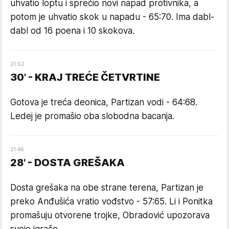
uhvatio loptu i sprečio novi napad protivnika, a
potom je uhvatio skok u napadu - 65:70. Ima dabl-
dabl od 16 poena i 10 skokova.
21
:
52
30' - KRAJ TREĆE ČETVRTINE
Gotova je treća deonica, Partizan vodi - 64:68.
Ledej je promašio oba slobodna bacanja.
21
:
46
28' - DOSTA GREŠAKA
Dosta grešaka na obe strane terena, Partizan je
preko Anđušića vratio vođstvo - 57:65. Li i Ponitka
promašuju otvorene trojke, Obradović upozorava
svoje igrače.