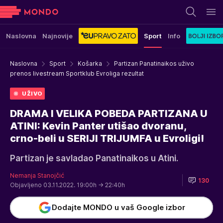
Naslovna
Najnovije
Sport
Info
Naslovna
Sport
Košarka
Partizan Panatinaikos uživo
prenos livestream Sportklub Evroliga rezultat
UŽIVO
DRAMA I VELIKA POBEDA PARTIZANA U
ATINI: Kevin Panter utišao dvoranu,
crno-beli u SERIJI TRIJUMFA u Evroligi!
Partizan je savladao Panatinaikos u Atini.
Nemanja Stanojčić
130
Objavljeno 03.11.2022. 19:00h
→ 22:40h
Dodajte MONDO u vaš Google izbor