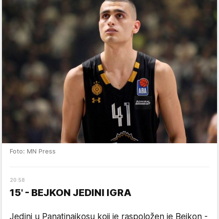
Foto: MN Press
20
:
58
15' - BEJKON JEDINI IGRA
Jedini u Panatinaikosu koji je raspoložen je Bejkon -