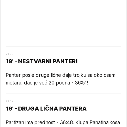
21
:
09
19' - NESTVARNI PANTER!
Panter posle druge lične daje trojku sa oko osam
metara, dao je već 20 poena - 36:51!
21
:
07
19' - DRUGA LIČNA PANTERA
Partizan ima prednost - 36:48. Klupa Panatinaikosa