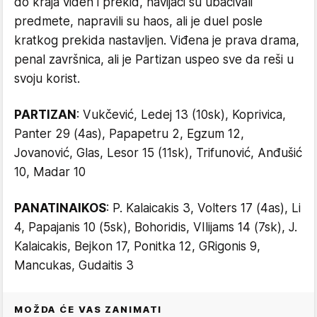
do kraja viđen i prekid, navijači su ubacivali
predmete, napravili su haos, ali je duel posle
kratkog prekida nastavljen. Viđena je prava drama,
penal završnica, ali je Partizan uspeo sve da reši u
svoju korist.
PARTIZAN
: Vukčević, Ledej 13 (10sk), Koprivica,
Panter 29 (4as), Papapetru 2, Egzum 12,
Jovanović, Glas, Lesor 15 (11sk), Trifunović, Anđušić
10, Madar 10
PANATINAIKOS
: P. Kalaicakis 3, Volters 17 (4as), Li
4, Papajanis 10 (5sk), Bohoridis, VIlijams 14 (7sk), J.
Kalaicakis, Bejkon 17, Ponitka 12, GRigonis 9,
Mancukas, Gudaitis 3
MOŽDA ĆE VAS ZANIMATI