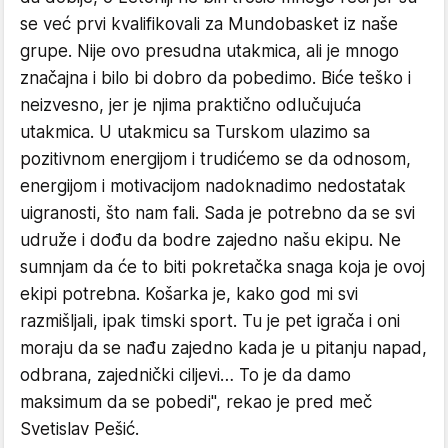
se već prvi kvalifikovali za Mundobasket iz naše
grupe. Nije ovo presudna utakmica, ali je mnogo
značajna i bilo bi dobro da pobedimo. Biće teško i
neizvesno, jer je njima praktično odlučujuća
utakmica. U utakmicu sa Turskom ulazimo sa
pozitivnom energijom i trudićemo se da odnosom,
energijom i motivacijom nadoknadimo nedostatak
uigranosti, što nam fali. Sada je potrebno da se svi
udruže i dođu da bodre zajedno našu ekipu. Ne
sumnjam da će to biti pokretačka snaga koja je ovoj
ekipi potrebna. Košarka je, kako god mi svi
razmišljali, ipak timski sport. Tu je pet igrača i oni
moraju da se nađu zajedno kada je u pitanju napad,
odbrana, zajednički ciljevi… To je da damo
maksimum da se pobedi", rekao je pred meč
Svetislav Pešić.