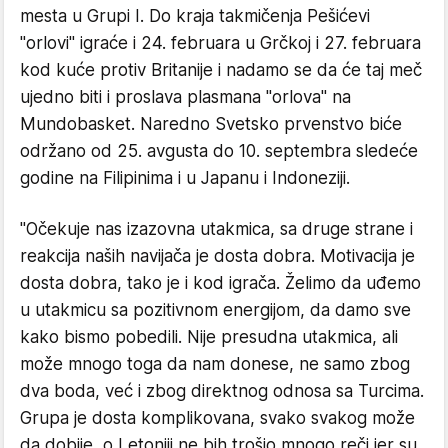
mesta u Grupi I. Do kraja takmičenja Pešićevi
"orlovi" igraće i 24. februara u Grčkoj i 27. februara
kod kuće protiv Britanije i nadamo se da će taj meč
ujedno biti i proslava plasmana "orlova" na
Mundobasket. Naredno Svetsko prvenstvo biće
održano od 25. avgusta do 10. septembra sledeće
godine na Filipinima i u Japanu i Indoneziji.
"Očekuje nas izazovna utakmica, sa druge strane i
reakcija naših navijača je dosta dobra. Motivacija je
dosta dobra, tako je i kod igrača. Želimo da uđemo
u utakmicu sa pozitivnom energijom, da damo sve
kako bismo pobedili. Nije presudna utakmica, ali
može mnogo toga da nam donese, ne samo zbog
dva boda, već i zbog direktnog odnosa sa Turcima.
Grupa je dosta komplikovana, svako svakog može
da dobije, o Letoniji ne bih trošio mnogo reči jer su