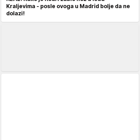
Kraljevima - posle ovoga u Madrid bolje da ne
dolazi!