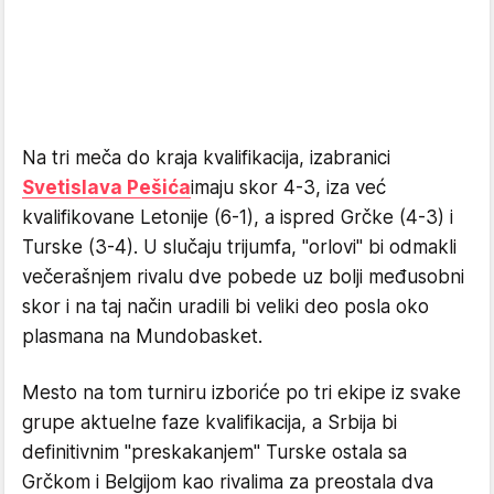
Na tri meča do kraja kvalifikacija, izabranici
Svetislava Pešića
imaju skor 4-3, iza već
kvalifikovane Letonije (6-1), a ispred Grčke (4-3) i
Turske (3-4). U slučaju trijumfa, "orlovi" bi odmakli
večerašnjem rivalu dve pobede uz bolji međusobni
skor i na taj način uradili bi veliki deo posla oko
plasmana na Mundobasket.
Mesto na tom turniru izboriće po tri ekipe iz svake
grupe aktuelne faze kvalifikacija, a Srbija bi
definitivnim "preskakanjem" Turske ostala sa
Grčkom i Belgijom kao rivalima za preostala dva