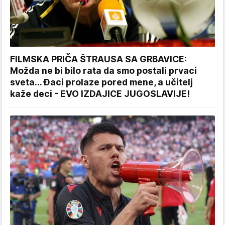
FILMSKA PRIČA ŠTRAUSA SA GRBAVICE:
Možda ne bi bilo rata da smo postali prvaci
sveta... Đaci prolaze pored mene, a učitelj
kaže deci - EVO IZDAJICE JUGOSLAVIJE!