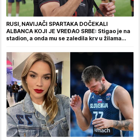
RUSI, NAVIJAČI SPARTAKA DOČEKALI
ALBANCA KOJI JE VREĐAO SRBE: Stigao je na
stadion, a onda mu se zaledila krv u žilama...