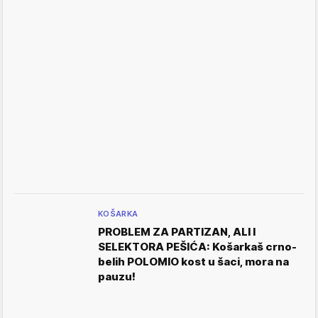
KOŠARKA
PROBLEM ZA PARTIZAN, ALI I
SELEKTORA PEŠIĆA: Košarkaš crno-
belih POLOMIO kost u šaci, mora na
pauzu!