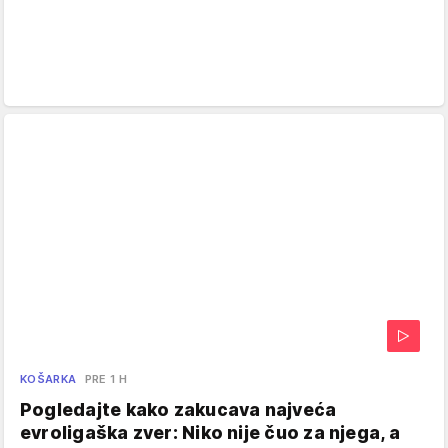
KOŠARKA
PRE 1 H
Pogledajte kako zakucava najveća
evroligaška zver: Niko nije čuo za njega, a