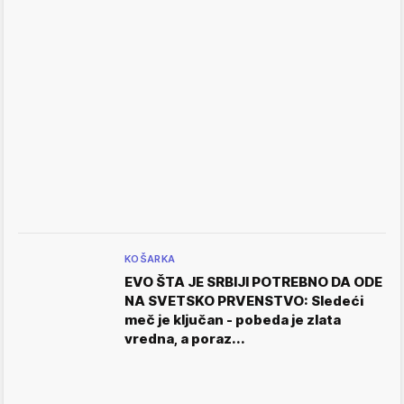
KOŠARKA
EVO ŠTA JE SRBIJI POTREBNO DA ODE
NA SVETSKO PRVENSTVO: Sledeći
meč je ključan - pobeda je zlata
vredna, a poraz...