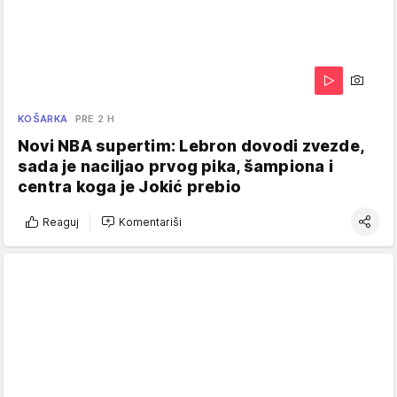
KOŠARKA
PRE 2 H
Novi NBA supertim: Lebron dovodi zvezde,
sada je naciljao prvog pika, šampiona i
centra koga je Jokić prebio
Reaguj
Komentariši