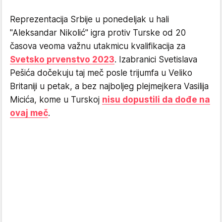
Reprezentacija Srbije u ponedeljak u hali
"Aleksandar Nikolić" igra protiv Turske od 20
časova veoma važnu utakmicu kvalifikacija za
Svetsko prvenstvo 2023
. Izabranici Svetislava
Pešića dočekuju taj meč posle trijumfa u Veliko
Britaniji u petak, a bez najboljeg plejmejkera Vasilija
Micića, kome u Turskoj
nisu dopustili da dođe na
ovaj meč
.