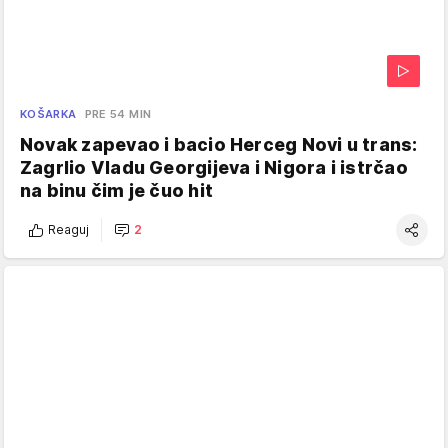
KOŠARKA
PRE 54 MIN
Novak zapevao i bacio Herceg Novi u trans:
Zagrlio Vladu Georgijeva i Nigora i istrčao
na binu čim je čuo hit
Reaguj
2