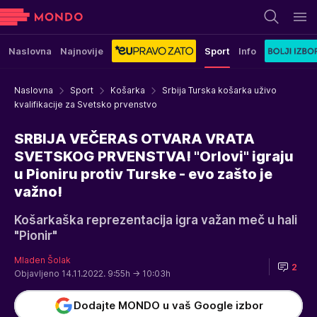
Naslovna
Najnovije
Sport
Info
Naslovna
Sport
Košarka
Srbija Turska košarka uživo
kvalifikacije za Svetsko prvenstvo
SRBIJA VEČERAS OTVARA VRATA
SVETSKOG PRVENSTVA! "Orlovi" igraju
u Pioniru protiv Turske - evo zašto je
važno!
Košarkaška reprezentacija igra važan meč u hali
"Pionir"
Mladen Šolak
2
Objavljeno 14.11.2022. 9:55h
→ 10:03h
Dodajte MONDO u vaš Google izbor