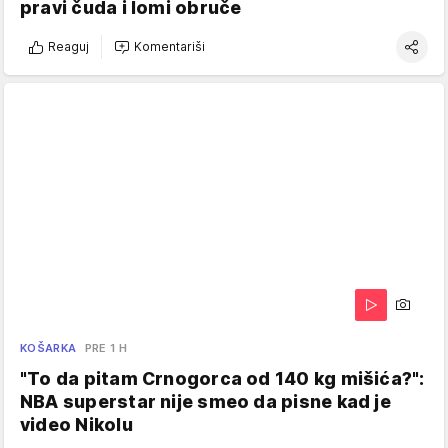
pravi čuda i lomi obruče
Reaguj
Komentariši
KOŠARKA
PRE 1 H
"To da pitam Crnogorca od 140 kg mišića?":
NBA superstar nije smeo da pisne kad je
video Nikolu