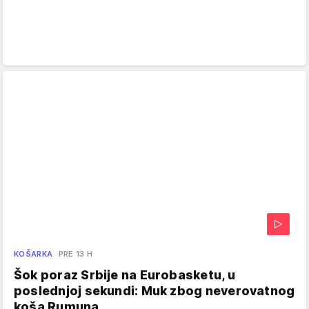
KOŠARKA
PRE 13 H
Šok poraz Srbije na Eurobasketu, u
poslednjoj sekundi: Muk zbog neverovatnog
koša Rumuna