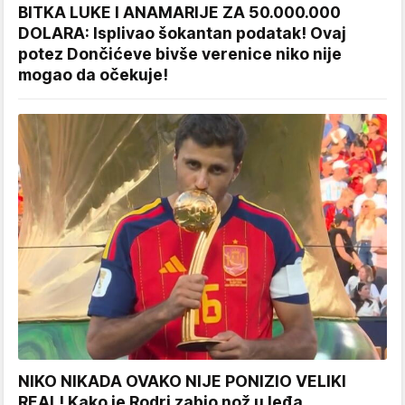
BITKA LUKE I ANAMARIJE ZA 50.000.000
DOLARA: Isplivao šokantan podatak! Ovaj
potez Dončićeve bivše verenice niko nije
mogao da očekuje!
NIKO NIKADA OVAKO NIJE PONIZIO VELIKI
REAL! Kako je Rodri zabio nož u leđa