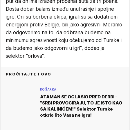
put da on ima izražen procenat šuta za tri poena.
Dosta dobar balans između unutrašnje i spoljne
igre. Oni su borbena ekipa, igrali su sa dodatnom
energijom protiv Belgije, bili jako agresivni. Moramo
da odgovorimo na to, da odbrana budemo na
minimumu agresivnosti koju očekujemo od Turske i
da budemo jako odgovorni u igri", dodao je
selektor "orlova".
PROČITAJTE I OVO
KOŠARKA
ATAMAN SE OGLASIO PRED DERBI -
"SRBI PROVOCIRAJU, TO JE ISTO KAO
SA KALINIĆEM!" Selektor Turske
otkrio što Vasa ne igra!