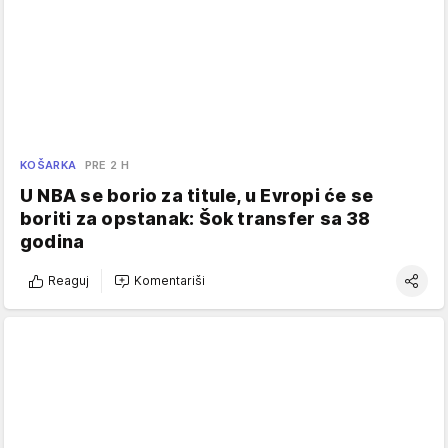
KOŠARKA
PRE 2 H
U NBA se borio za titule, u Evropi će se
boriti za opstanak: Šok transfer sa 38
godina
Reaguj
Komentariši