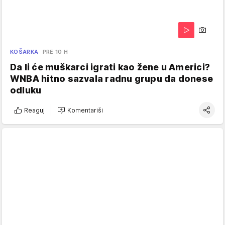
KOŠARKA
PRE 10 H
Da li će muškarci igrati kao žene u Americi?
WNBA hitno sazvala radnu grupu da donese
odluku
Reaguj
Komentariši