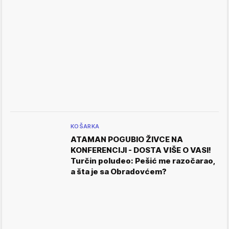
KOŠARKA
ATAMAN POGUBIO ŽIVCE NA
KONFERENCIJI - DOSTA VIŠE O VASI!
Turčin poludeo: Pešić me razočarao,
a šta je sa Obradovćem?