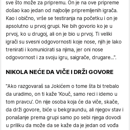
sve što može za pripremu. On je na ove pripreme
došao kao jedan od najbolje pripremljenih igrača.
Kao i obično, vrše se testiranja na početku i on je
apsolutno u prvoj grupi. Ne bih govorio ko je u
prvoj, ko u drugoj, ali on je bio u prvoj. Ti veliki
igrači su svesni odgovornosti koje nose, njih je lako
trenirati i komunicirati sa njima, jer oni nose
odgovornost i za svoju igru, saigrače, drugare...".
NIKOLA NEĆE DA VIČE I DRŽI GOVORE
"Ako razgovaraš sa Jokićem o tome šta bi trebalo
da uradimo, on ti kaže 'Kouč, samo reci i idemo u
tom pravcu'. On nije osoba koja će da viče, skače,
da drži govore, biće u bekgraundu, ali njegov stav i
ponašanje prema grupi samo po sebi njega dovodi
u priliku da može da se kaže da je jedan od vođa