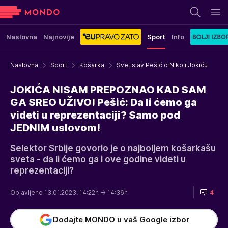
Naslovna
Najnovije
Sport
Info
Naslovna
Sport
Košarka
Svetislav Pešić o Nikoli Jokiću
JOKIĆA NISAM PREPOZNAO KAD SAM
GA SREO UŽIVO! Pešić: Da li ćemo ga
videti u reprezentaciji? Samo pod
JEDNIM uslovom!
Selektor Srbije govorio je o najboljem košarkašu
sveta - da li ćemo ga i ove godine videti u
reprezentaciji?
Objavljeno 13.01.2023. 14:22h
→ 14:36h
4
Dodajte MONDO u vaš Google izbor