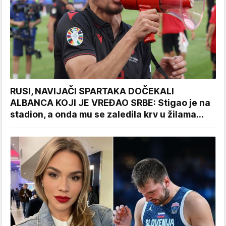
RUSI, NAVIJAČI SPARTAKA DOČEKALI
ALBANCA KOJI JE VREĐAO SRBE: Stigao je na
stadion, a onda mu se zaledila krv u žilama...