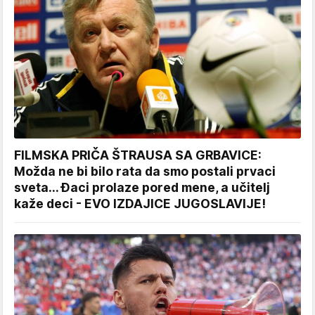
FILMSKA PRIČA ŠTRAUSA SA GRBAVICE:
Možda ne bi bilo rata da smo postali prvaci
sveta... Đaci prolaze pored mene, a učitelj
kaže deci - EVO IZDAJICE JUGOSLAVIJE!