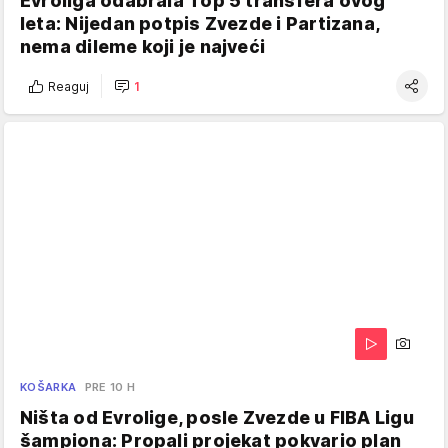
Evroliga odabrala Top 5 transfera ovog
leta: Nijedan potpis Zvezde i Partizana,
nema dileme koji je najveći
Reaguj
1
KOŠARKA
PRE 10 H
Ništa od Evrolige, posle Zvezde u FIBA Ligu
šampiona: Propali projekat pokvario plan