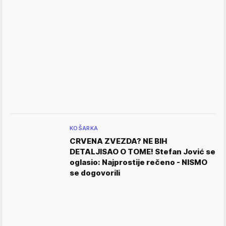
KOŠARKA
CRVENA ZVEZDA? NE BIH
DETALJISAO O TOME! Stefan Jović se
oglasio: Najprostije rečeno - NISMO
se dogovorili