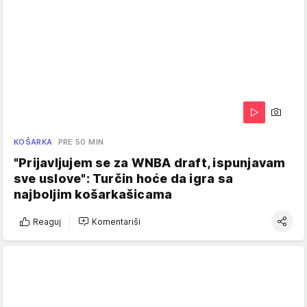
KOŠARKA
PRE 50 MIN
"Prijavljujem se za WNBA draft, ispunjavam
sve uslove": Turčin hoće da igra sa
najboljim košarkašicama
Reaguj
Komentariši