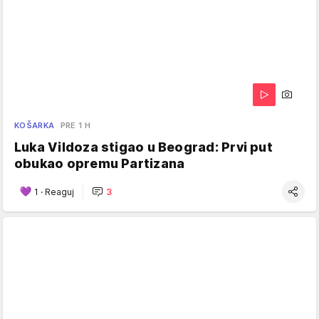
KOŠARKA
PRE 1 H
Luka Vildoza stigao u Beograd: Prvi put
obukao opremu Partizana
1
·
Reaguj
3