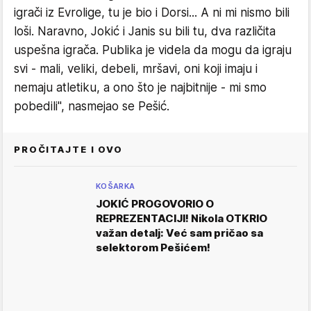
igrači iz Evrolige, tu je bio i Dorsi... A ni mi nismo bili
loši. Naravno, Jokić i Janis su bili tu, dva različita
uspešna igrača. Publika je videla da mogu da igraju
svi - mali, veliki, debeli, mršavi, oni koji imaju i
nemaju atletiku, a ono što je najbitnije - mi smo
pobedili", nasmejao se Pešić.
PROČITAJTE I OVO
KOŠARKA
JOKIĆ PROGOVORIO O
REPREZENTACIJI! Nikola OTKRIO
važan detalj: Već sam pričao sa
selektorom Pešićem!