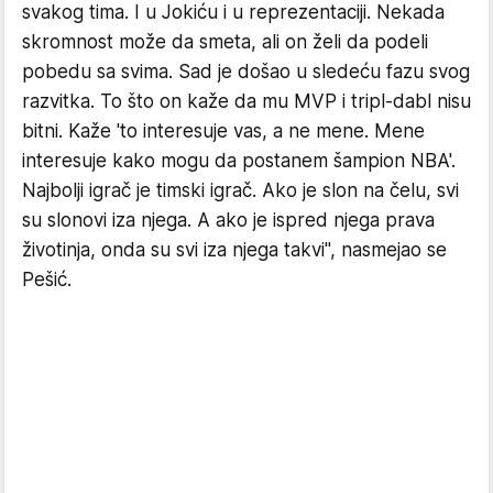
svakog tima. I u Jokiću i u reprezentaciji. Nekada
skromnost može da smeta, ali on želi da podeli
pobedu sa svima. Sad je došao u sledeću fazu svog
razvitka. To što on kaže da mu MVP i tripl-dabl nisu
bitni. Kaže 'to interesuje vas, a ne mene. Mene
interesuje kako mogu da postanem šampion NBA'.
Najbolji igrač je timski igrač. Ako je slon na čelu, svi
su slonovi iza njega. A ako je ispred njega prava
životinja, onda su svi iza njega takvi", nasmejao se
Pešić.