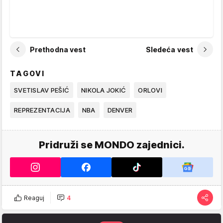
Prethodna vest
Sledeća vest
TAGOVI
SVETISLAV PEŠIĆ
NIKOLA JOKIĆ
ORLOVI
REPREZENTACIJA
NBA
DENVER
Pridruži se MONDO zajednici.
Reaguj
4