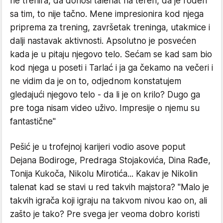
ne trenira, da donosi talenat na teren, da je rođen
sa tim, to nije tačno. Mene impresionira kod njega
priprema za trening, završetak treninga, utakmice i
dalji nastavak aktivnosti. Apsolutno je posvećen
kada je u pitaju njegovo telo. Sećam se kad sam bio
kod njega u poseti i Tarlać i ja ga čekamo na večeri i
ne vidim da je on to, odjednom konstatujem
gledajući njegovo telo - da li je on krilo? Dugo ga
pre toga nisam video uživo. Impresije o njemu su
fantastične"
Pešić je u trofejnoj karijeri vodio asove poput
Dejana Bodiroge, Predraga Stojakovića, Dina Rađe,
Tonija Kukoča, Nikolu Mirotića... Kakav je Nikolin
talenat kad se stavi u red takvih majstora? "Malo je
takvih igrača koji igraju na takvom nivou kao on, ali
zašto je tako? Pre svega jer veoma dobro koristi