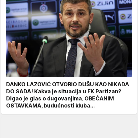
DANKO LAZOVIĆ OTVORIO DUŠU KAO NIKADA
DO SADA! Kakva je situacija u FK Partizan?
Digao je glas o dugovanjima, OBEĆANIM
OSTAVKAMA, budućnosti kluba...