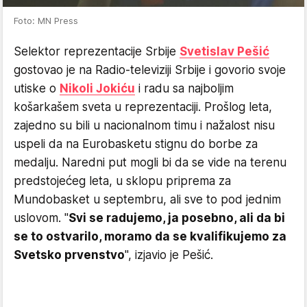
Foto: MN Press
Selektor reprezentacije Srbije
Svetislav Pešić
gostovao je na Radio-televiziji Srbije i govorio svoje
utiske o
Nikoli Jokiću
i radu sa najboljim
košarkašem sveta u reprezentaciji. Prošlog leta,
zajedno su bili u nacionalnom timu i nažalost nisu
uspeli da na Eurobasketu stignu do borbe za
medalju. Naredni put mogli bi da se vide na terenu
predstojećeg leta, u sklopu priprema za
Mundobasket u septembru, ali sve to pod jednim
uslovom. "
Svi se radujemo, ja posebno, ali da bi
se to ostvarilo, moramo da se kvalifikujemo za
Svetsko prvenstvo
", izjavio je Pešić.