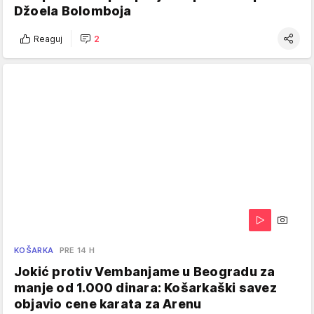
Džoela Bolomboja
Reaguj
2
KOŠARKA
PRE 14 H
Jokić protiv Vembanjame u Beogradu za
manje od 1.000 dinara: Košarkaški savez
objavio cene karata za Arenu