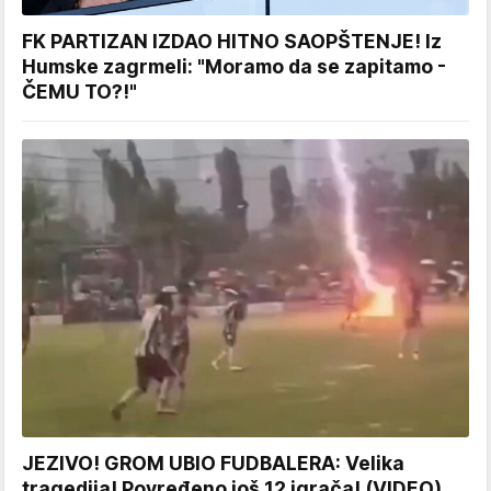
FK PARTIZAN IZDAO HITNO SAOPŠTENJE! Iz
Humske zagrmeli: "Moramo da se zapitamo -
ČEMU TO?!"
JEZIVO! GROM UBIO FUDBALERA: Velika
tragedija! Povređeno još 12 igrača! (VIDEO)