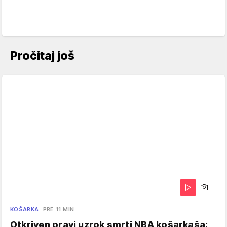
Pročitaj još
KOŠARKA
PRE 11 MIN
Otkriven pravi uzrok smrti NBA košarkaša: