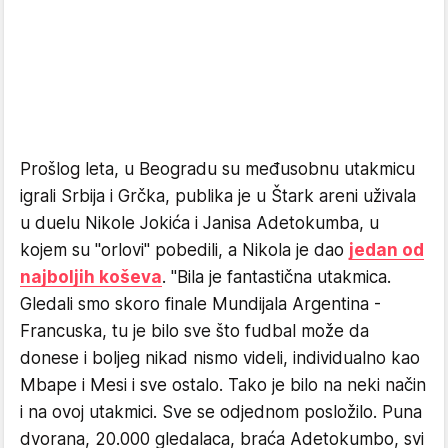
Prošlog leta, u Beogradu su međusobnu utakmicu
igrali Srbija i Grčka, publika je u Štark areni uživala
u duelu Nikole Jokića i Janisa Adetokumba, u
kojem su "orlovi" pobedili, a Nikola je dao
jedan od
najboljih koševa
. "Bila je fantastična utakmica.
Gledali smo skoro finale Mundijala Argentina -
Francuska, tu je bilo sve što fudbal može da
donese i boljeg nikad nismo videli, individualno kao
Mbape i Mesi i sve ostalo. Tako je bilo na neki način
i na ovoj utakmici. Sve se odjednom posložilo. Puna
dvorana, 20.000 gledalaca, braća Adetokumbo, svi