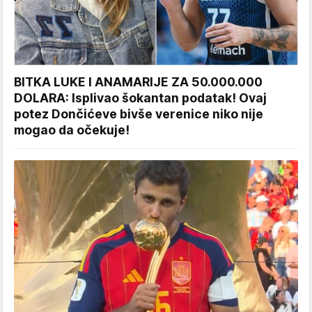
BITKA LUKE I ANAMARIJE ZA 50.000.000
DOLARA: Isplivao šokantan podatak! Ovaj
potez Dončićeve bivše verenice niko nije
mogao da očekuje!