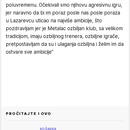
poluvremenu. Očekivali smo njihovu agresivnu igru,
jer naravno da bi im poraz posle nas posle poraza
u Lazarevcu uticao na najviše ambicije, što
pozdravljam jer je Metalac ozbiljan klub, sa velikom
tradicijom, imaju ozbiljnog trenera, ozbiljne igrače,
pretpostavljam da su i ulaganja ozbiljna i želim im da
ostvare sve ambicije"
PROČITAJTE I OVO
KOŠARKA