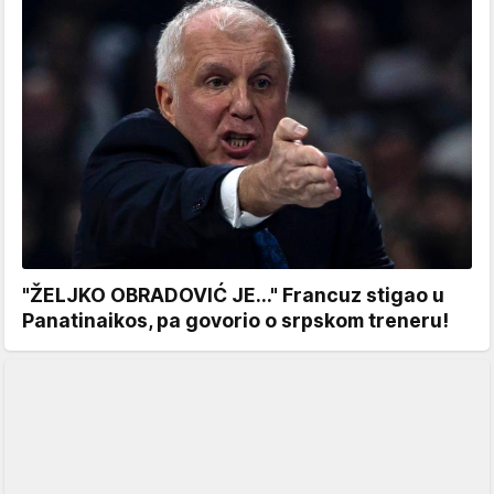
"ŽELJKO OBRADOVIĆ JE..." Francuz stigao u
Panatinaikos, pa govorio o srpskom treneru!