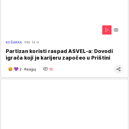
KOŠARKA
PRE 14 H
Partizan koristi raspad ASVEL-a: Dovodi
igrača koji je karijeru započeo u Prištini
2
·
Reaguj
15