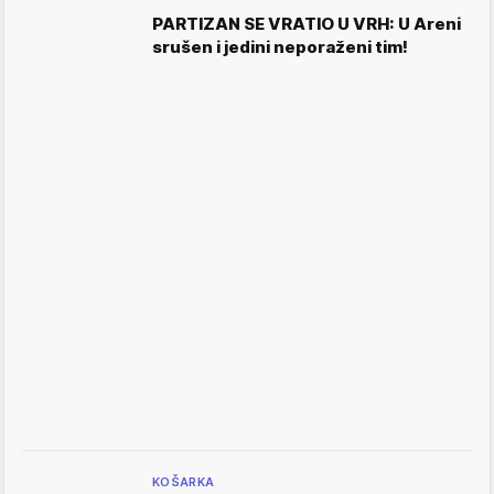
PARTIZAN SE VRATIO U VRH: U Areni
srušen i jedini neporaženi tim!
KOŠARKA