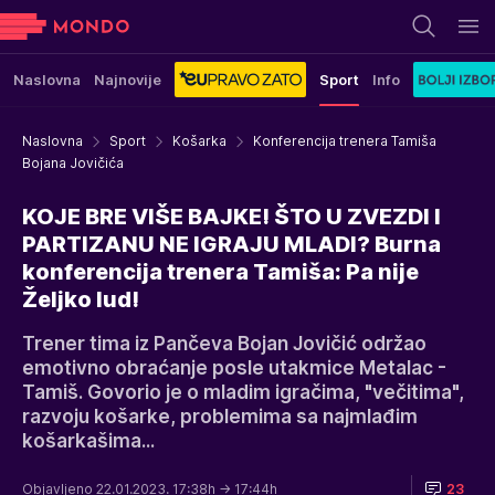
Naslovna
Najnovije
Sport
Info
Naslovna
Sport
Košarka
Konferencija trenera Tamiša
Bojana Jovičića
KOJE BRE VIŠE BAJKE! ŠTO U ZVEZDI I
PARTIZANU NE IGRAJU MLADI? Burna
konferencija trenera Tamiša: Pa nije
Željko lud!
Trener tima iz Pančeva Bojan Jovičić održao
emotivno obraćanje posle utakmice Metalac -
Tamiš. Govorio je o mladim igračima, "večitima",
razvoju košarke, problemima sa najmlađim
košarkašima...
Objavljeno 22.01.2023. 17:38h
→ 17:44h
23