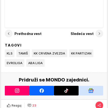
Prethodna vest
Sledeća vest
TAGOVI
KLS
TAMIŠ
KK CRVENA ZVEZDA
KK PARTIZAN
EVROLIGA
ABA LIGA
Pridruži se MONDO zajednici.
Reaguj
23