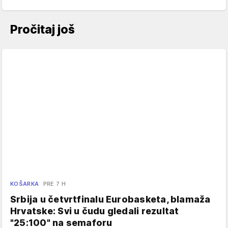
Pročitaj još
KOŠARKA
PRE 7 H
Srbija u četvrtfinalu Eurobasketa, blamaža
Hrvatske: Svi u čudu gledali rezultat
"25:100" na semaforu