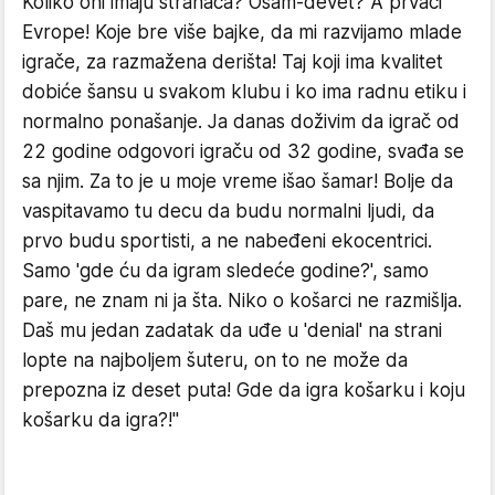
Koliko oni imaju stranaca? Osam-devet? A prvaci
Evrope! Koje bre više bajke, da mi razvijamo mlade
igrače, za razmažena derišta! Taj koji ima kvalitet
dobiće šansu u svakom klubu i ko ima radnu etiku i
normalno ponašanje. Ja danas doživim da igrač od
22 godine odgovori igraču od 32 godine, svađa se
sa njim. Za to je u moje vreme išao šamar! Bolje da
vaspitavamo tu decu da budu normalni ljudi, da
prvo budu sportisti, a ne nabeđeni ekocentrici.
Samo 'gde ću da igram sledeće godine?', samo
pare, ne znam ni ja šta. Niko o košarci ne razmišlja.
Daš mu jedan zadatak da uđe u 'denial' na strani
lopte na najboljem šuteru, on to ne može da
prepozna iz deset puta! Gde da igra košarku i koju
košarku da igra?!"