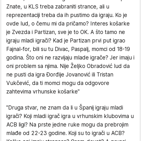
Znate, u KLS treba zabraniti strance, ali u
reprezentaciji treba da ih pustimo da igraju. Ko je
ovde lud, o čemu mi da pričamo? Interes košarke
je Zvezda i Partizan, sve je to OK. A što tamo ne
igraju mladi igrači? Kad je Partizan prvi put igrao
Fajnal-for, bili su tu Divac, Paspalj, momci od 18-19
godina. Što oni ne razvijaju mlade igrače? Jer imaju i
oni problem sa njima. Nije Željko Obradović lud da
ne pusti da igra Đorđije Jovanović ili Tristan
Vukčević, da ti momci mogu da odgovore
zahtevima vrhunske košarke"
"Druga stvar, ne znam da li u Španij igraju mladi
igrači? Koji mladi igrač igra u vrhunskim klubovima u
ACB ligi? Na prste jedne ruke mogu da prebrojim
mlađe od 22-23 godine. Koji su to igrači u ACB?