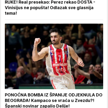
RUKE! Real presekao: Perez rekao DOSTA -
Vinisijus ne popušta! Odlazak sve glasnija
tema!
PONOĆNA BOMBA IZ ŠPANIJE ODJEKNULA DO
BEOGRADA! Kampaco se vraća u Zvezdu?!
Španski novinar zapalio Delije!