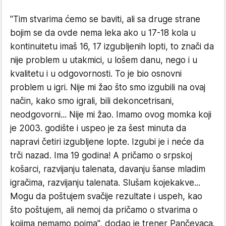
"Tim stvarima ćemo se baviti, ali sa druge strane
bojim se da ovde nema leka ako u 17-18 kola u
kontinuitetu imaš 16, 17 izgubljenih lopti, to znači da
nije problem u utakmici, u lošem danu, nego i u
kvalitetu i u odgovornosti. To je bio osnovni
problem u igri. Nije mi žao što smo izgubili na ovaj
način, kako smo igrali, bili dekoncetrisani,
neodgovorni... Nije mi žao. Imamo ovog momka koji
je 2003. godište i uspeo je za šest minuta da
napravi četiri izgubljene lopte. Izgubi je i neće da
trči nazad. Ima 19 godina! A pričamo o srpskoj
košarci, razvijanju talenata, davanju šanse mladim
igračima, razvijanju talenata. Slušam kojekakve...
Mogu da poštujem svačije rezultate i uspeh, kao
što poštujem, ali nemoj da pričamo o stvarima o
kojima nemamo pojma", dodao je trener Pančevaca.