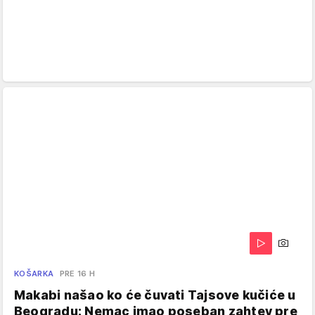
KOŠARKA
PRE 16 H
Makabi našao ko će čuvati Tajsove kučiće u
Beogradu: Nemac imao poseban zahtev pre