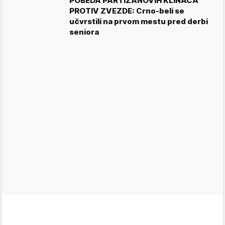
POBEDA PARTIZANOVIH KLINACA
PROTIV ZVEZDE: Crno-beli se
učvrstili na prvom mestu pred derbi
seniora