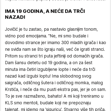
IMA 19 GODINA, A NEĆE DA TRČI
NAZAD!
Jovičić je tu zastao, pa nastavio glasnijim tonom,
vidno pod emocijama. "Ne, mi smo budale i
dovodimo strance jer imamo 300 mladih igrača i kao
ne sviđa nam se što igraju naši, već će igrati stranci.
Pritom su stranci tri puta jeftiniji od domaćih igrača.
Dam šansu detetu od 19 godina, a on za šest
minuta ima četiri izgubljene lopte i neće da trči
nazad kad izgubi loptu! Ima slobodnog svog
saigrača, odličnog šutera i odličnog momka, malog
Krstića, i neće da mu pusti ekstra pas, jer je on sam.
To je sve razmaženo, bahato! A mi koji treniramo u
KLS smo mentoli, budale koji ne prepoznaju
talenat, mi idemo na 'siguricu'. Stvarno više tih priča.