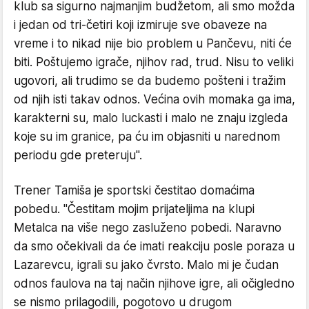
klub sa sigurno najmanjim budžetom, ali smo možda
i jedan od tri-četiri koji izmiruje sve obaveze na
vreme i to nikad nije bio problem u Pančevu, niti će
biti. Poštujemo igrače, njihov rad, trud. Nisu to veliki
ugovori, ali trudimo se da budemo pošteni i tražim
od njih isti takav odnos. Većina ovih momaka ga ima,
karakterni su, malo luckasti i malo ne znaju izgleda
koje su im granice, pa ću im objasniti u narednom
periodu gde preteruju".
Trener Tamiša je sportski čestitao domaćima
pobedu. "Čestitam mojim prijateljima na klupi
Metalca na više nego zasluženo pobedi. Naravno
da smo očekivali da će imati reakciju posle poraza u
Lazarevcu, igrali su jako čvrsto. Malo mi je čudan
odnos faulova na taj način njihove igre, ali očigledno
se nismo prilagodili, pogotovo u drugom