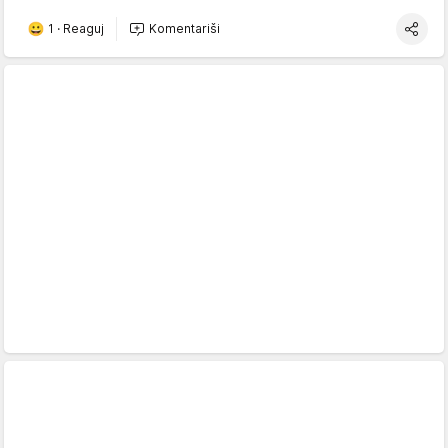
1
·
Reaguj
Komentariši