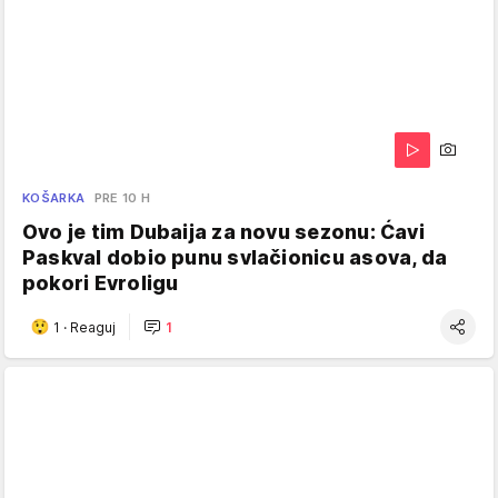
KOŠARKA
PRE 10 H
Ovo je tim Dubaija za novu sezonu: Ćavi
Paskval dobio punu svlačionicu asova, da
pokori Evroligu
1
·
Reaguj
1