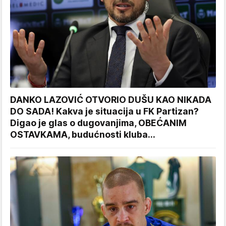
DANKO LAZOVIĆ OTVORIO DUŠU KAO NIKADA
DO SADA! Kakva je situacija u FK Partizan?
Digao je glas o dugovanjima, OBEĆANIM
OSTAVKAMA, budućnosti kluba...