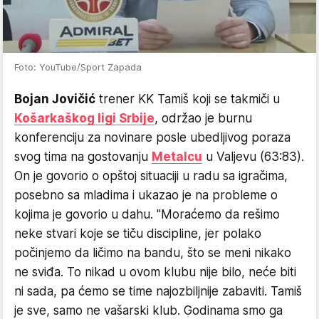
Foto: YouTube/Sport Zapada
Bojan Jovičić
trener KK Tamiš koji se takmiči u
Košarkaškog ligi Srbije
, održao je burnu
konferenciju za novinare posle ubedljivog poraza
svog tima na gostovanju
Metalcu
u Valjevu (63:83).
On je govorio o opštoj situaciji u radu sa igračima,
posebno sa mladima i ukazao je na probleme o
kojima je govorio u dahu. "Moraćemo da rešimo
neke stvari koje se tiču discipline, jer polako
počinjemo da ličimo na bandu, što se meni nikako
ne sviđa. To nikad u ovom klubu nije bilo, neće biti
ni sada, pa ćemo se time najozbiljnije zabaviti. Tamiš
je sve, samo ne vašarski klub. Godinama smo ga