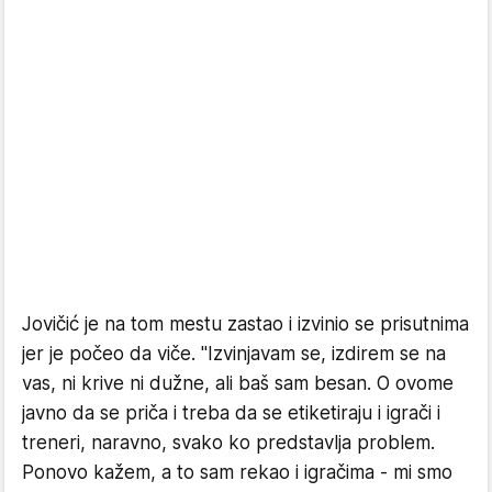
Jovičić je na tom mestu zastao i izvinio se prisutnima
jer je počeo da viče. "Izvinjavam se, izdirem se na
vas, ni krive ni dužne, ali baš sam besan. O ovome
javno da se priča i treba da se etiketiraju i igrači i
treneri, naravno, svako ko predstavlja problem.
Ponovo kažem, a to sam rekao i igračima - mi smo