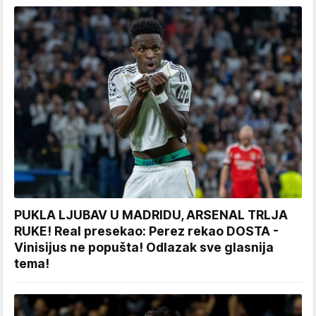
PUKLA LJUBAV U MADRIDU, ARSENAL TRLJA
RUKE! Real presekao: Perez rekao DOSTA -
Vinisijus ne popušta! Odlazak sve glasnija
tema!