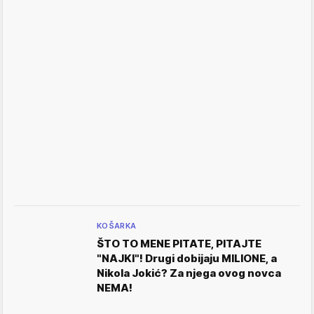
KOŠARKA
ŠTO TO MENE PITATE, PITAJTE
"NAJKI"! Drugi dobijaju MILIONE, a
Nikola Jokić? Za njega ovog novca
NEMA!