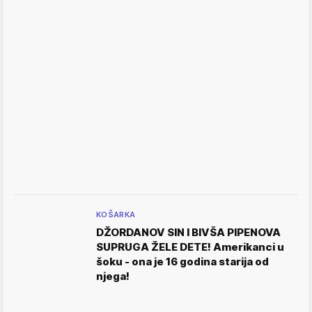
KOŠARKA
DŽORDANOV SIN I BIVŠA PIPENOVA
SUPRUGA ŽELE DETE! Amerikanci u
šoku - ona je 16 godina starija od
njega!