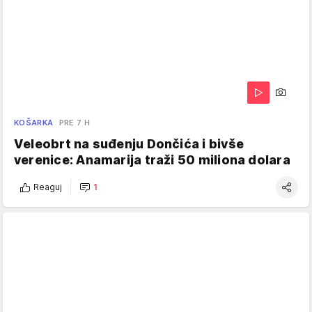
KOŠARKA
PRE 7 H
Veleobrt na suđenju Dončića i bivše
verenice: Anamarija traži 50 miliona dolara
Reaguj
1