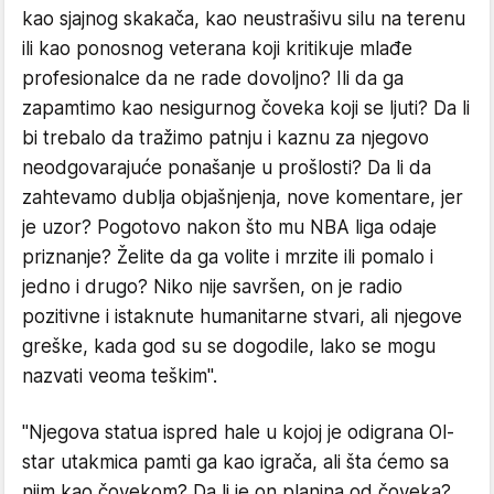
kao sjajnog skakača, kao neustrašivu silu na terenu
ili kao ponosnog veterana koji kritikuje mlađe
profesionalce da ne rade dovoljno? Ili da ga
zapamtimo kao nesigurnog čoveka koji se ljuti? Da li
bi trebalo da tražimo patnju i kaznu za njegovo
neodgovarajuće ponašanje u prošlosti? Da li da
zahtevamo dublja objašnjenja, nove komentare, jer
je uzor? Pogotovo nakon što mu NBA liga odaje
priznanje? Želite da ga volite i mrzite ili pomalo i
jedno i drugo? Niko nije savršen, on je radio
pozitivne i istaknute humanitarne stvari, ali njegove
greške, kada god su se dogodile, lako se mogu
nazvati veoma teškim".
"Njegova statua ispred hale u kojoj je odigrana Ol-
star utakmica pamti ga kao igrača, ali šta ćemo sa
njim kao čovekom? Da li je on planina od čoveka?