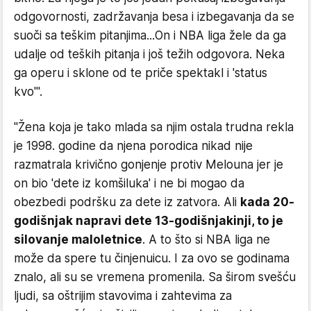
odgovornosti, zadržavanja besa i izbegavanja da se
suoči sa teškim pitanjima...On i NBA liga žele da ga
udalje od teških pitanja i još težih odgovora. Neka
ga operu i sklone od te priče spektakl i 'status
kvo'".
"Žena koja je tako mlada sa njim ostala trudna rekla
je 1998. godine da njena porodica nikad nije
razmatrala krivično gonjenje protiv Melouna jer je
on bio 'dete iz komšiluka' i ne bi mogao da
obezbedi podršku za dete iz zatvora. Ali
kada 20-
godišnjak napravi dete 13-godišnjakinji, to je
silovanje maloletnice
. A to što si NBA liga ne
može da spere tu činjenuicu. I za ovo se godinama
znalo, ali su se vremena promenila. Sa širom svešću
ljudi, sa oštrijim stavovima i zahtevima za