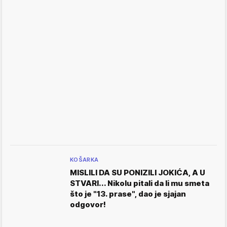
KOŠARKA
MISLILI DA SU PONIZILI JOKIĆA, A U
STVARI... Nikolu pitali da li mu smeta
što je "13. prase", dao je sjajan
odgovor!