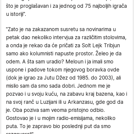
što je proglašavan i za jednog od 75 najboljih igrača
u istoriji".
"Zato je na zakazanom susretu sa novinarima u
petak dao nekoliko intervjua za različitim stolovima,
a onda je rekao da će pričati za Solt Lejk Tribjun
samo ako kolumnisti napuste prostor. Želeo je da
odem. A šta sam uradio? Meloun i ja imali smo
uspone i padove tokom njegovog boravka ovde
(dok je igrao za Jutu Džez od 1985. do 2003), ali
mislio sam da smo sada dobri. Jednom me je
pozvao i u svoju kuću, na zabavu kraj bazena, kao i
na svoj ranč u Luzijani ili u Arkanzasu, gde god da
je. Oba poziva sam veoma pristojno odbio.
Gostovao je i u mojim radio-emisijama, nekoliko
puta. To je zapravo bio poslednji put da smo