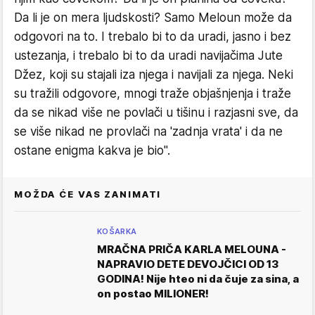
Da li je on mera ljudskosti? Samo Meloun može da
odgovori na to. I trebalo bi to da uradi, jasno i bez
ustezanja, i trebalo bi to da uradi navijačima Jute
Džez, koji su stajali iza njega i navijali za njega. Neki
su tražili odgovore, mnogi traže objašnjenja i traže
da se nikad više ne povlači u tišinu i razjasni sve, da
se više nikad ne provlači na 'zadnja vrata' i da ne
ostane enigma kakva je bio".
MOŽDA ĆE VAS ZANIMATI
KOŠARKA
MRAČNA PRIČA KARLA MELOUNA -
NAPRAVIO DETE DEVOJČICI OD 13
GODINA! Nije hteo ni da čuje za sina, a
on postao MILIONER!