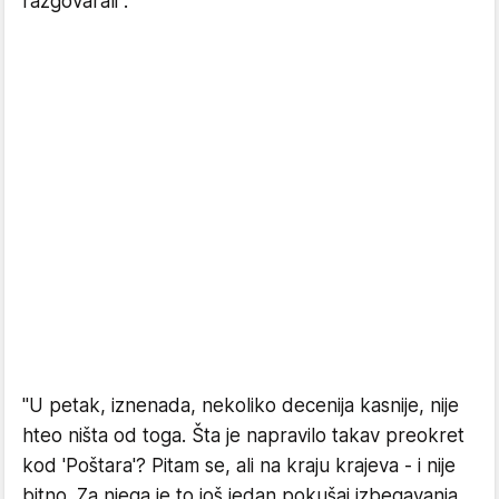
razgovarali".
"U petak, iznenada, nekoliko decenija kasnije, nije
hteo ništa od toga. Šta je napravilo takav preokret
kod 'Poštara'? Pitam se, ali na kraju krajeva - i nije
bitno. Za njega je to još jedan pokušaj izbegavanja