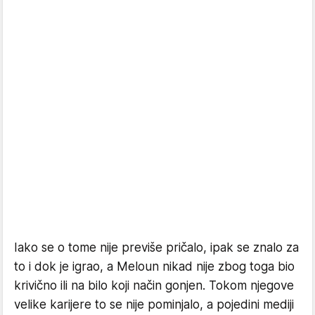
Iako se o tome nije previše pričalo, ipak se znalo za
to i dok je igrao, a Meloun nikad nije zbog toga bio
krivično ili na bilo koji način gonjen. Tokom njegove
velike karijere to se nije pominjalo, a pojedini mediji