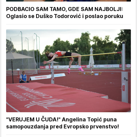
PODBACIO SAM TAMO, GDE SAM NAJBOLJI:
Oglasio se Duško Todorović i poslao poruku
"VERUJEM U ČUDA!" Angelina Topić puna
samopouzdanja pred Evropsko prvenstvo!