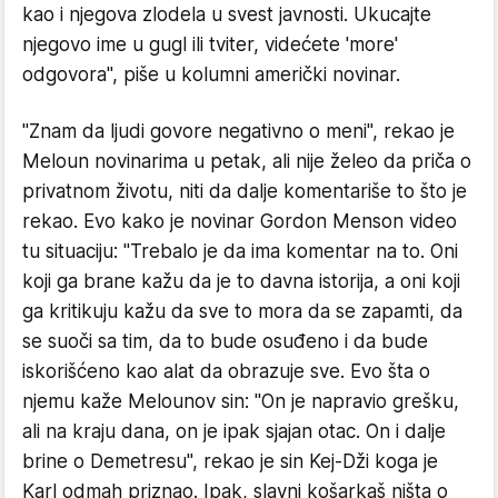
kao i njegova zlodela u svest javnosti. Ukucajte
njegovo ime u gugl ili tviter, videćete 'more'
odgovora", piše u kolumni američki novinar.
"Znam da ljudi govore negativno o meni", rekao je
Meloun novinarima u petak, ali nije želeo da priča o
privatnom životu, niti da dalje komentariše to što je
rekao. Evo kako je novinar Gordon Menson video
tu situaciju: "Trebalo je da ima komentar na to. Oni
koji ga brane kažu da je to davna istorija, a oni koji
ga kritikuju kažu da sve to mora da se zapamti, da
se suoči sa tim, da to bude osuđeno i da bude
iskorišćeno kao alat da obrazuje sve. Evo šta o
njemu kaže Melounov sin: "On je napravio grešku,
ali na kraju dana, on je ipak sjajan otac. On i dalje
brine o Demetresu", rekao je sin Kej-Dži koga je
Karl odmah priznao. Ipak, slavni košarkaš ništa o