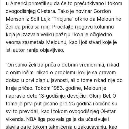
u Americi primetili su da će to prećutkivano i tokom
ovogodišnjeg Ol-stara. Tako je novinar Gordon
Menson iz Solt Lejk "Tribjuna" otkrio da Meloun ne
želi da priča sa njim. Pročitajte njegovu kolumnu
koja je izazvala veliku pažnju i koja je očigledno
veoma zasmetala Melounu, kao i još stvari koje je
isti autor ranije objavljivao.
"On samo želi da priča o dobrim vremenima, nikad
o onim lošim, nikad o problemu koji je sa pravom
došao u prvi plan u javnosti, ali o tome nikad nije do
kraja pričao. Tokom 1983. godine, Meloun je
napravio dete 13-godišnjoj devojčici, Gloriji Bel. O
tome je prvi put pisano pre 25 godina i obično su
svi to previđali, kao i tokom ovogodišnjeg Ol-star
vikenda. NBA liga pozvala ga je da učestvuje i
slavila ga je tokom takmičenja u zakucavanju, kao