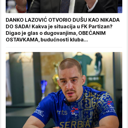
DANKO LAZOVIĆ OTVORIO DUŠU KAO NIKADA
DO SADA! Kakva je situacija u FK Partizan?
Digao je glas o dugovanjima, OBEĆANIM
OSTAVKAMA, budućnosti kluba...