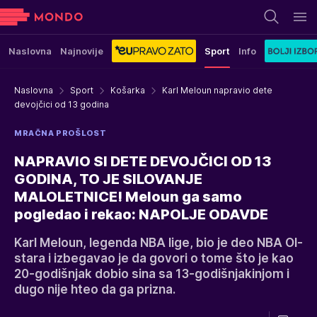
Naslovna
Najnovije
Sport
Info
Naslovna
Sport
Košarka
Karl Meloun napravio dete
devojčici od 13 godina
MRAČNA PROŠLOST
NAPRAVIO SI DETE DEVOJČICI OD 13
GODINA, TO JE SILOVANJE
MALOLETNICE! Meloun ga samo
pogledao i rekao: NAPOLJE ODAVDE
Karl Meloun, legenda NBA lige, bio je deo NBA Ol-
stara i izbegavao je da govori o tome što je kao
20-godišnjak dobio sina sa 13-godišnjakinjom i
dugo nije hteo da ga prizna.