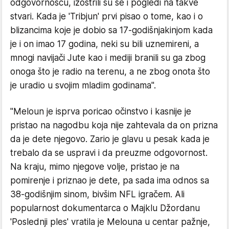
odgovornošću, izoštrili su se i pogledi na takve
stvari. Kada je 'Tribjun' prvi pisao o tome, kao i o
blizancima koje je dobio sa 17-godišnjakinjom kada
je i on imao 17 godina, neki su bili uznemireni, a
mnogi navijači Jute kao i mediji branili su ga zbog
onoga što je radio na terenu, a ne zbog onota što
je uradio u svojim mladim godinama".
"Meloun je isprva poricao očinstvo i kasnije je
pristao na nagodbu koja nije zahtevala da on prizna
da je dete njegovo. Zario je glavu u pesak kada je
trebalo da se uspravi i da preuzme odgovornost.
Na kraju, mimo njegove volje, pristao je na
pomirenje i priznao je dete, pa sada ima odnos sa
38-godišnjim sinom, bivšim NFL igračem. Ali
popularnost dokumentarca o Majklu Džordanu
'Poslednji ples' vratila je Melouna u centar pažnje,