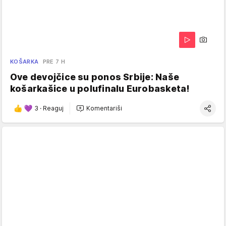
KOŠARKA
PRE 7 H
Ove devojčice su ponos Srbije: Naše
košarkašice u polufinalu Eurobasketa!
3
·
Reaguj
Komentariši