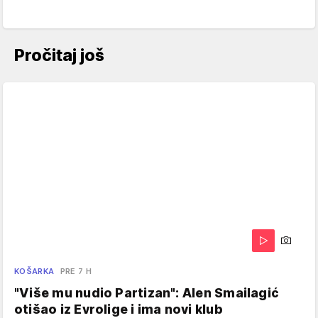
Pročitaj još
KOŠARKA
PRE 7 H
"Više mu nudio Partizan": Alen Smailagić
otišao iz Evrolige i ima novi klub