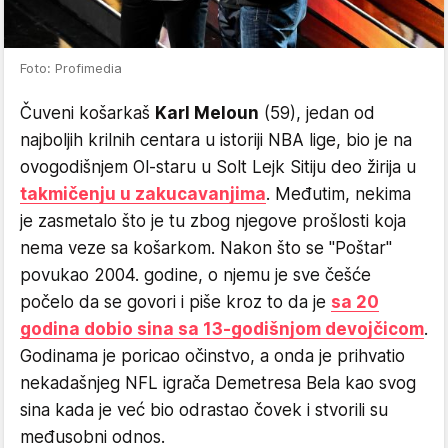
Foto: Profimedia
Čuveni košarkaš
Karl Meloun
(59), jedan od
najboljih krilnih centara u istoriji NBA lige, bio je na
ovogodišnjem Ol-staru u Solt Lejk Sitiju deo žirija u
takmičenju u zakucavanjima
. Međutim, nekima
je zasmetalo što je tu zbog njegove prošlosti koja
nema veze sa košarkom. Nakon što se "Poštar"
povukao 2004. godine, o njemu je sve češće
počelo da se govori i piše kroz to da je
sa 20
godina dobio sina sa 13-godišnjom devojčicom
.
Godinama je poricao očinstvo, a onda je prihvatio
nekadašnjeg NFL igrača Demetresa Bela kao svog
sina kada je već bio odrastao čovek i stvorili su
međusobni odnos.