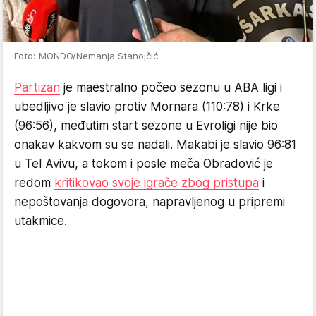
Foto: MONDO/Nemanja Stanojčić
Partizan
je maestralno počeo sezonu u ABA ligi i
ubedljivo je slavio protiv Mornara (110:78) i Krke
(96:56), međutim start sezone u Evroligi nije bio
onakav kakvom su se nadali. Makabi je slavio 96:81
u Tel Avivu, a tokom i posle meča Obradović je
redom
kritikovao svoje igrače zbog pristupa
i
nepoštovanja dogovora, napravljenog u pripremi
utakmice.