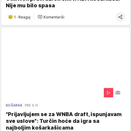
Nije mu bilo spasa
1
·
Reaguj
Komentariši
KOŠARKA
PRE 5 H
"Prijavljujem se za WNBA draft, ispunjavam
sve uslove": Turčin hoće da igra sa
najboljim košarkašicama