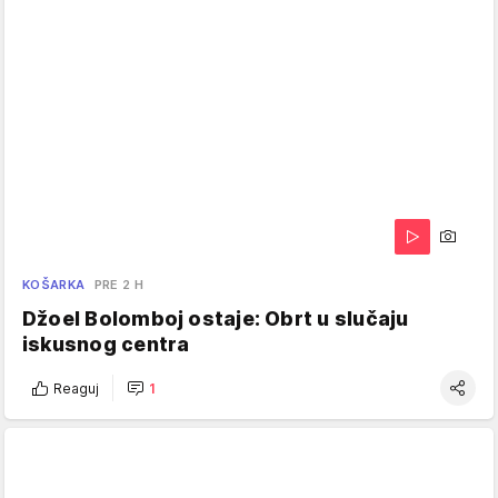
KOŠARKA
PRE 2 H
Džoel Bolomboj ostaje: Obrt u slučaju
iskusnog centra
Reaguj
1