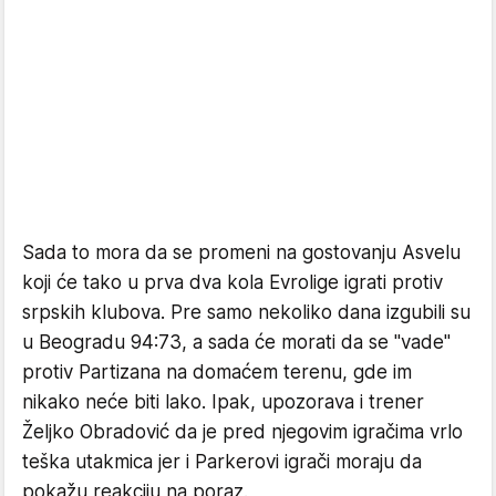
Sada to mora da se promeni na gostovanju Asvelu
koji će tako u prva dva kola Evrolige igrati protiv
srpskih klubova. Pre samo nekoliko dana izgubili su
u Beogradu 94:73, a sada će morati da se "vade"
protiv Partizana na domaćem terenu, gde im
nikako neće biti lako. Ipak, upozorava i trener
Željko Obradović da je pred njegovim igračima vrlo
teška utakmica jer i Parkerovi igrači moraju da
pokažu reakciju na poraz.