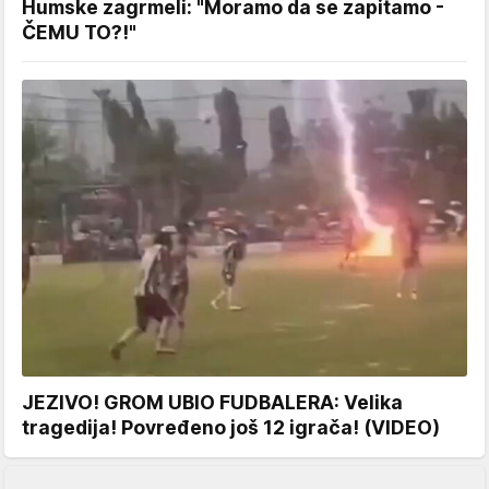
Humske zagrmeli: "Moramo da se zapitamo -
ČEMU TO?!"
JEZIVO! GROM UBIO FUDBALERA: Velika
tragedija! Povređeno još 12 igrača! (VIDEO)