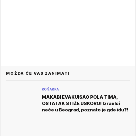
MOŽDA ĆE VAS ZANIMATI
KOŠARKA
MAKABI EVAKUISAO POLA TIMA,
OSTATAK STIŽE USKORO! Izraelci
neće u Beograd, poznato je gde idu?!