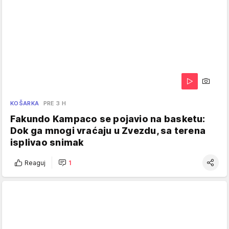
KOŠARKA
PRE 3 H
Fakundo Kampaco se pojavio na basketu:
Dok ga mnogi vraćaju u Zvezdu, sa terena
isplivao snimak
Reaguj
1