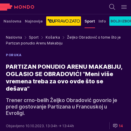
Naslovna
Najnovije
Sport
Info
Naslovna
Sport
Košarka
Željko Obradović o tome što je
Partizan ponudio Arenu Makabiju
PORUKA
PARTIZAN PONUDIO ARENU MAKABIJU,
OGLASIO SE OBRADOVIĆ! "Meni više
vremena treba za ovo ovde što se
dešava"
Trener crno-belih Željko Obradović govorio je
pred gostovanje Partizana u Francuskoj u
Evroligi.
Objavljeno 10.10.2023. 13:34h
→ 13:44h
14