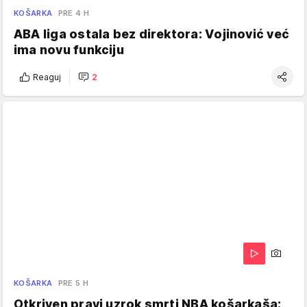
KOŠARKA
PRE 4 H
ABA liga ostala bez direktora: Vojinović već
ima novu funkciju
Reaguj
2
KOŠARKA
PRE 5 H
Otkriven pravi uzrok smrti NBA košarkaša: