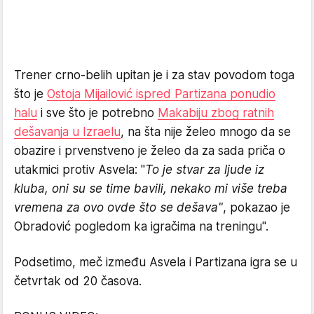
Trener crno-belih upitan je i za stav povodom toga
što je
Ostoja Mijailović ispred Partizana ponudio
halu
i sve što je potrebno
Makabiju zbog ratnih
dešavanja u Izraelu
, na šta nije želeo mnogo da se
obazire i prvenstveno je želeo da za sada priča o
utakmici protiv Asvela: "
To je stvar za ljude iz
kluba, oni su se time bavili, nekako mi više treba
vremena za ovo ovde što se dešava"
, pokazao je
Obradović pogledom ka igračima na treningu".
Podsetimo, meč između Asvela i Partizana igra se u
četvrtak od 20 časova.