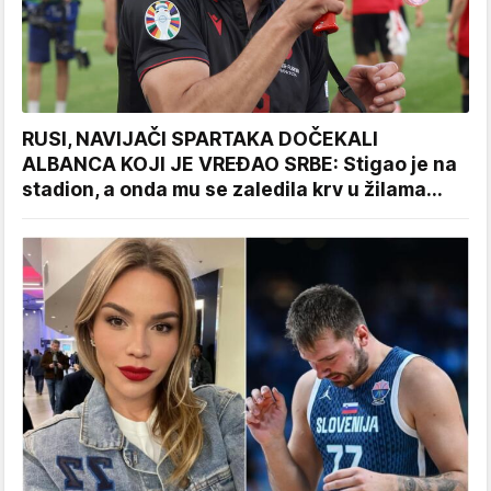
RUSI, NAVIJAČI SPARTAKA DOČEKALI
ALBANCA KOJI JE VREĐAO SRBE: Stigao je na
stadion, a onda mu se zaledila krv u žilama...