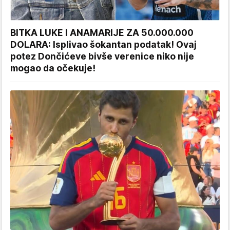
BITKA LUKE I ANAMARIJE ZA 50.000.000
DOLARA: Isplivao šokantan podatak! Ovaj
potez Dončićeve bivše verenice niko nije
mogao da očekuje!