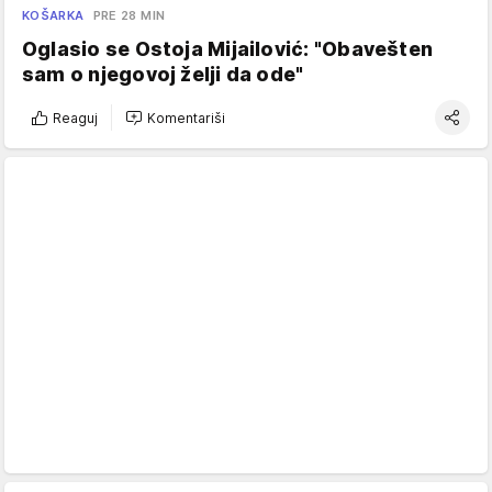
KOŠARKA
PRE 28 MIN
Oglasio se Ostoja Mijailović: "Obavešten
sam o njegovoj želji da ode"
Reaguj
Komentariši