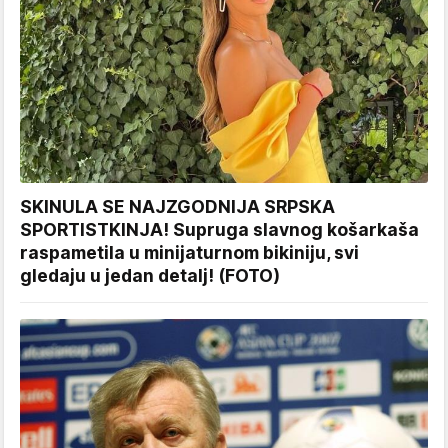
SKINULA SE NAJZGODNIJA SRPSKA
SPORTISTKINJA! Supruga slavnog košarkaša
raspametila u minijaturnom bikiniju, svi
gledaju u jedan detalj! (FOTO)