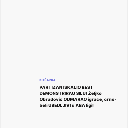
KOŠARKA
PARTIZAN ISKALIO BES I
DEMONSTRIRAO SILU! Željko
Obradović ODMARAO igrače, crno-
beli UBEDLJIVI u ABA ligi!