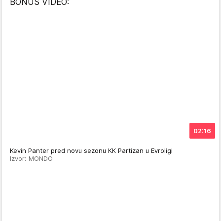
BONUS VIDEO:
02:16
Kevin Panter pred novu sezonu KK Partizan u Evroligi
Izvor: MONDO