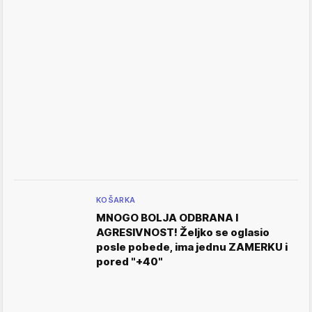
KOŠARKA
MNOGO BOLJA ODBRANA I
AGRESIVNOST! Željko se oglasio
posle pobede, ima jednu ZAMERKU i
pored "+40"