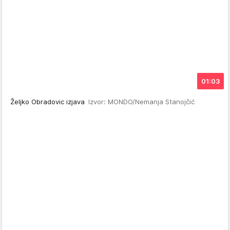
01:03
Željko Obradovic izjava
Izvor: MONDO/Nemanja Stanojčić