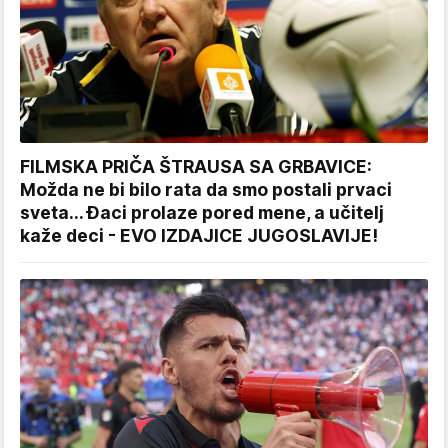
FILMSKA PRIČA ŠTRAUSA SA GRBAVICE:
Možda ne bi bilo rata da smo postali prvaci
sveta... Đaci prolaze pored mene, a učitelj
kaže deci - EVO IZDAJICE JUGOSLAVIJE!