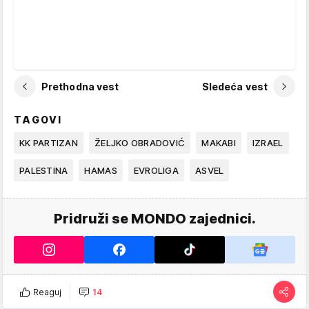
Prethodna vest
Sledeća vest
TAGOVI
KK PARTIZAN
ŽELJKO OBRADOVIĆ
MAKABI
IZRAEL
PALESTINA
HAMAS
EVROLIGA
ASVEL
Pridruži se MONDO zajednici.
Reaguj
14