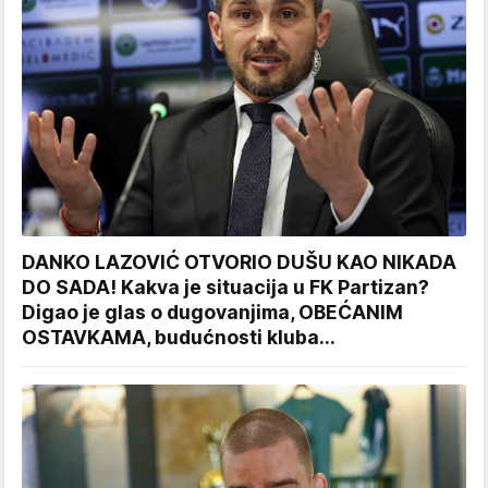
DANKO LAZOVIĆ OTVORIO DUŠU KAO NIKADA
DO SADA! Kakva je situacija u FK Partizan?
Digao je glas o dugovanjima, OBEĆANIM
OSTAVKAMA, budućnosti kluba...