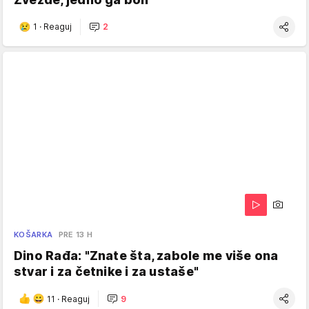
1
·
Reaguj
2
KOŠARKA
PRE 13 H
Dino Rađa: "Znate šta, zabole me više ona
stvar i za četnike i za ustaše"
11
·
Reaguj
9