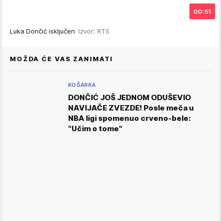
00:51
Luka Dončić isključen
Izvor: RTS
MOŽDA ĆE VAS ZANIMATI
KOŠARKA
DONČIĆ JOŠ JEDNOM ODUŠEVIO
NAVIJAČE ZVEZDE! Posle meča u
NBA ligi spomenuo crveno-bele:
"Učim o tome"