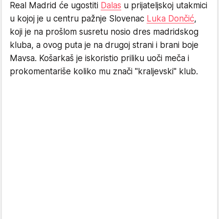
Real Madrid će ugostiti
Dalas
u prijateljskoj utakmici
u kojoj je u centru pažnje Slovenac
Luka Dončić
,
koji je na prošlom susretu nosio dres madridskog
kluba, a ovog puta je na drugoj strani i brani boje
Mavsa. Košarkaš je iskoristio priliku uoči meča i
prokomentariše koliko mu znači "kraljevski" klub.