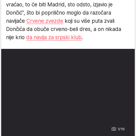
vraćao, to će biti Madrid, sto odsto, izjavio je
Dončić", što bi poprilično moglo da razočara
navijače
Crvene zvezde
koji su više puta zvali
Dončića da obuče crveno-beli dres, a on nikada
nije krio
da navija za srpski klub
.
1/10