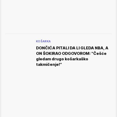
KOŠARKA
DONČIĆA PITALI DA LI GLEDA NBA, A
ON ŠOKIRAO ODGOVOROM: "Češće
gledam drugo košarkaško
takmičenje!"