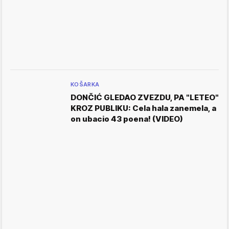
KOŠARKA
DONČIĆ GLEDAO ZVEZDU, PA "LETEO"
KROZ PUBLIKU: Cela hala zanemela, a
on ubacio 43 poena! (VIDEO)