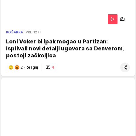
KOŠARKA
PRE 12 H
Loni Voker bi ipak mogao u Partizan:
Isplivali novi detalji ugovora sa Denverom,
postoji začkoljica
2
·
Reaguj
4