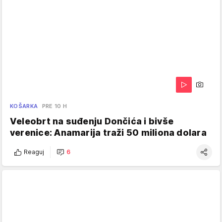
KOŠARKA
PRE 10 H
Veleobrt na suđenju Dončića i bivše
verenice: Anamarija traži 50 miliona dolara
Reaguj
6