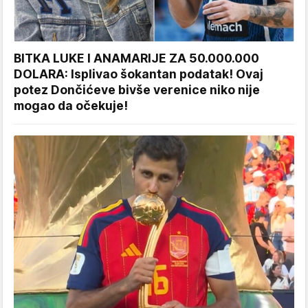
BITKA LUKE I ANAMARIJE ZA 50.000.000
DOLARA: Isplivao šokantan podatak! Ovaj
potez Dončićeve bivše verenice niko nije
mogao da očekuje!