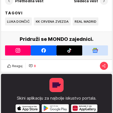
Prethodna vest
Sledeća vest
TAGOVI
LUKA DONČIĆ
KK CRVENA ZVEZDA
REAL MADRID
Pridruži se MONDO zajednici.
Reaguj
8
Skini aplikaciju za najbolje iskustvo portala.