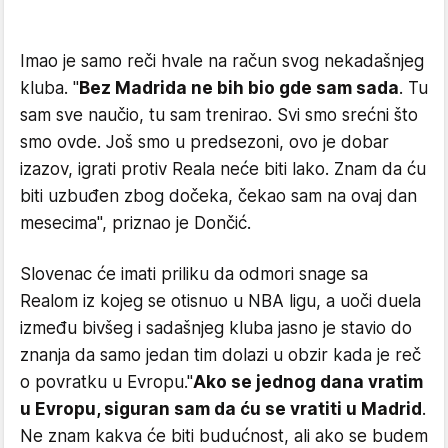
Imao je samo reči hvale na račun svog nekadašnjeg
kluba. "
Bez Madrida ne bih bio gde sam sada
. Tu
sam sve naučio, tu sam trenirao. Svi smo srećni što
smo ovde. Još smo u predsezoni, ovo je dobar
izazov, igrati protiv Reala neće biti lako. Znam da ću
biti uzbuđen zbog dočeka, čekao sam na ovaj dan
mesecima", priznao je Dončić.
Slovenac će imati priliku da odmori snage sa
Realom iz kojeg se otisnuo u NBA ligu, a uoči duela
između bivšeg i sadašnjeg kluba jasno je stavio do
znanja da samo jedan tim dolazi u obzir kada je reč
o povratku u Evropu."
Ako se jednog dana vratim
u Evropu, siguran sam da ću se vratiti u Madrid
.
Ne znam kakva će biti budućnost, ali ako se budem