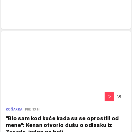
KOŠARKA
PRE 13 H
"Bio sam kod kuće kada su se oprostili od
mene": Kenan otvorio dušu o odlasku iz
Zvezde, jedno ga boli