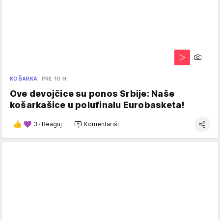
KOŠARKA
PRE 10 H
Ove devojčice su ponos Srbije: Naše
košarkašice u polufinalu Eurobasketa!
3
·
Reaguj
Komentariši