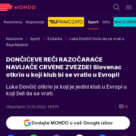
Naslovna
Najnovije
Sport
Info
Naslovna
Sport
Košarka
Luka Dončić hoće da se vrati u
Real Madrid
DONČIĆEVE REČI RAZOČARAĆE
NAVIJAČE CRVENE ZVEZDE! Slovenac
otkrio u koji klub bi se vratio u Evropi!
Luka Dončić otkrio je koji je jedini klub u Evropi u
koji želi da se vrati.
Objavljeno 10.10.2023. 18:57h
8
Dodajte MONDO u vaš Google izbor