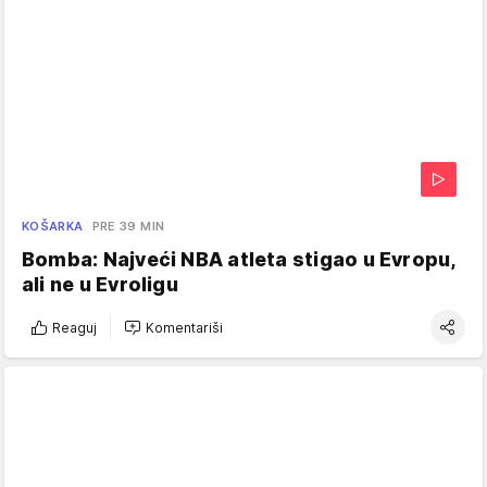
KOŠARKA
PRE 39 MIN
Bomba: Najveći NBA atleta stigao u Evropu,
ali ne u Evroligu
Reaguj
Komentariši