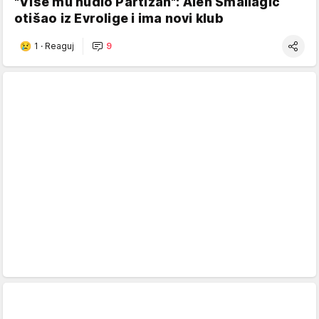
"Više mu nudio Partizan": Alen Smailagić
otišao iz Evrolige i ima novi klub
1
·
Reaguj
9