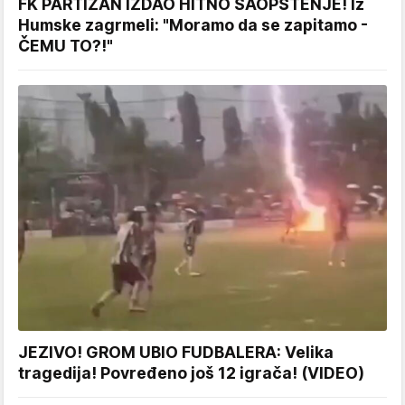
FK PARTIZAN IZDAO HITNO SAOPŠTENJE! Iz
Humske zagrmeli: "Moramo da se zapitamo -
ČEMU TO?!"
JEZIVO! GROM UBIO FUDBALERA: Velika
tragedija! Povređeno još 12 igrača! (VIDEO)