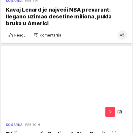
KOŠARKA
PRE 1 H
Kavaj Lenard je najveći NBA prevarant:
Ilegano uzimao desetine miliona, pukla
bruka u Americi
Reaguj
Komentariši
KOŠARKA
PRE 10 H