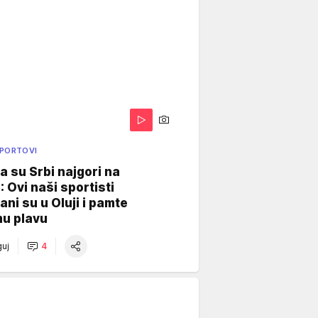
SPORTOVI
a su Srbi najgori na
: Ovi naši sportisti
ani su u Oluji i pamte
u plavu
uj
4