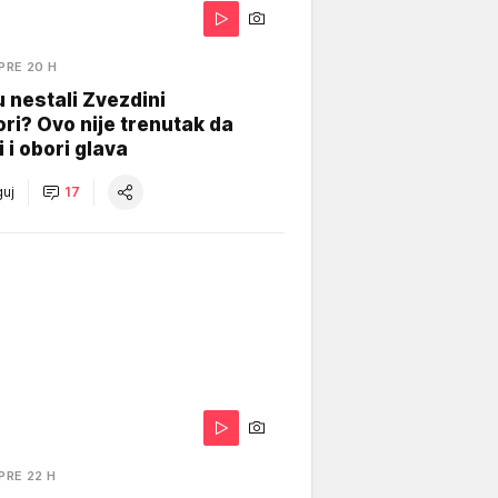
PRE 20 H
 nestali Zvezdini
ri? Ovo nije trenutak da
i i obori glava
uj
17
PRE 22 H