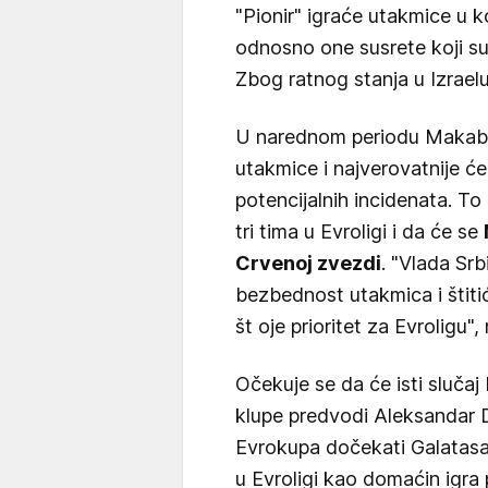
"Pionir" igraće utakmice u 
odnosno one susrete koji su p
Zbog ratnog stanja u Izrael
U narednom periodu Makabi ć
utakmice i najverovatnije će
potencijalnih incidenata. To
tri tima u Evroligi i da će se
Crvenoj zvezdi
. "Vlada Sr
bezbednost utakmica i štiti
št oje prioritet za Evroligu"
Očekuje se da će isti slučaj b
klupe predvodi Aleksandar Dž
Evrokupa dočekati Galatasa
u Evroligi kao domaćin igra p