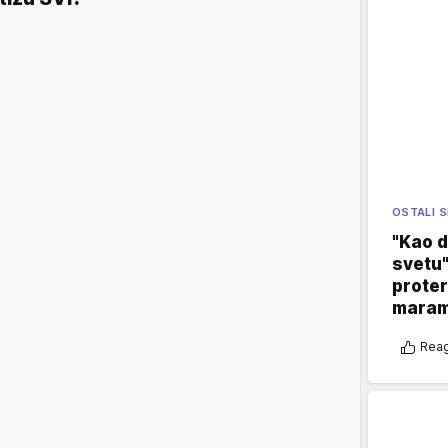
OSTALI 
"Kao d
svetu"
proter
maram
Reag