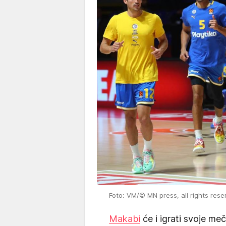
Foto: VM/© MN press, all rights rese
Makabi
će i igrati svoje me