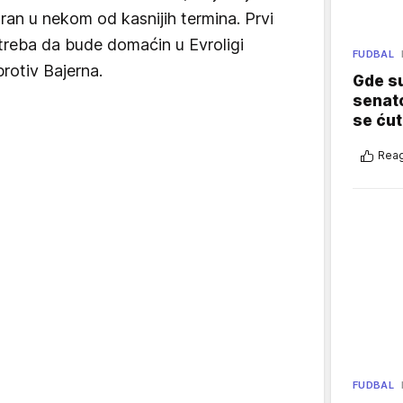
ran u nekom od kasnijih termina. Prvi
reba da bude domaćin u Evroligi
FUDBAL
rotiv Bajerna.
Gde su
senato
se ćut
Reag
FUDBAL