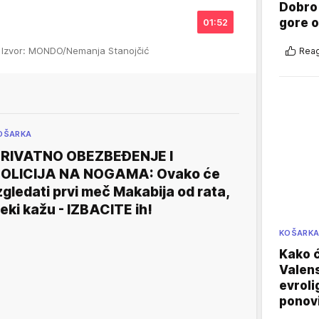
Dobro
gore 
01:52
i
Izvor: MONDO/Nemanja Stanojčić
Reag
OŠARKA
RIVATNO OBEZBEĐENJE I
OLICIJA NA NOGAMA: Ovako će
zgledati prvi meč Makabija od rata,
eki kažu - IZBACITE ih!
KOŠARK
Kako ć
Valens
evroli
ponovi