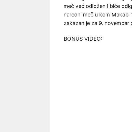
meč već odložen i biće odig
naredni meč u kom Makabi t
zakazan je za 9. novembar p
BONUS VIDEO: