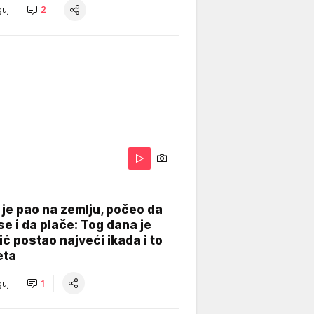
uj
2
je pao na zemlju, počeo da
se i da plače: Tog dana je
ć postao najveći ikada i to
eta
uj
1