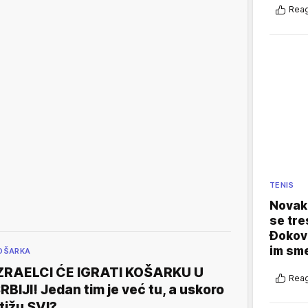
Reag
TENIS
Novak 
se tre
Đokovi
im sm
OŠARKA
ZRAELCI ĆE IGRATI KOŠARKU U
Reag
RBIJI! Jedan tim je već tu, a uskoro
tižu SVI?