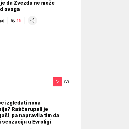
 je da Zvezda ne može
od ovoga
uj
16
A
e izgledati nova
ija? Raščerupali je
gaši, pa napravila tim da
 senzaciju u Evroligi