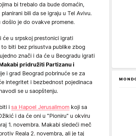
kojima bi trebalo da bude domaćin,
lanirani bili da se igraju u Tel Avivu.
u došlo je do ovakve promene.
e u srpskoj prestonici igrati
 to biti bez prisustva publike zbog
 ujedno znači i da će u Beogradu igrati
Makabi pridružiti Partizanu i
bije i grad Beograd pobrinuće se za
MOND
će integritet i bezbednost pojedinaca
, navodi se u saopštenju.
iti i
sa Hapoel Jerusalimom
koji sa
ikić i da će oni u "Pioniru" u okviru
raj 1. novembra. Makabi sledeći meč
rotiv Reala 2. novembra, ali je taj