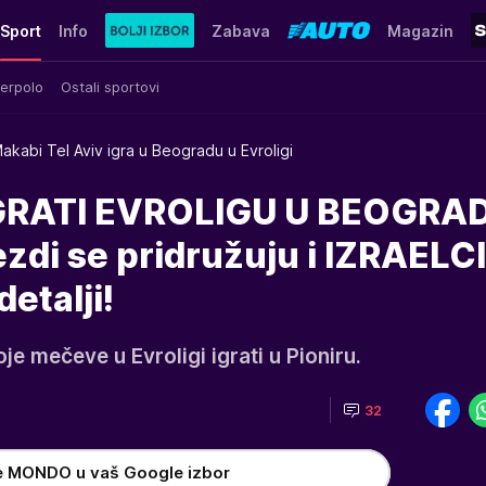
Sport
Info
Zabava
Magazin
erpolo
Ostali sportovi
akabi Tel Aviv igra u Beogradu u Evroligi
IGRATI EVROLIGU U BEOGRA
ezdi se pridružuju i IZRAELCI
detalji!
je mečeve u Evroligi igrati u Pioniru.
32
e MONDO u vaš Google izbor