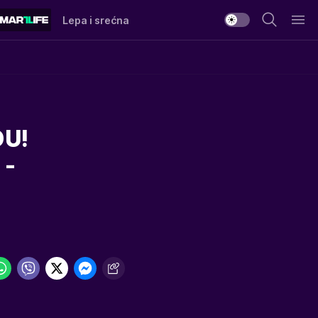
Lepa i srećna
DU!
 -