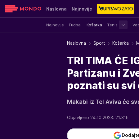
Naslovna
Najnovije
Najnovije
Fudbal
Košarka
Tenis
Vat
Sensa
Stvar ukusa
Yumama
Naslovna
Sport
Košarka
M
TRI TIMA ĆE 
Partizanu i Zv
poznati su svi 
Makabi iz Tel Aviva će svo
Objavljeno 24.10.2023. 21:31h
Dodajt