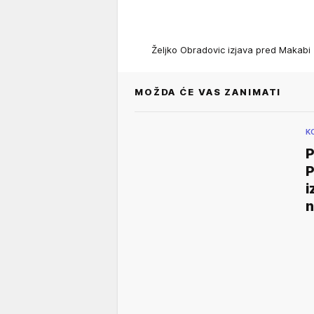
Željko Obradovic izjava pred Makab
MOŽDA ĆE VAS ZANIMATI
K
P
P
i
n