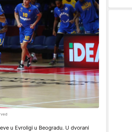
rved
čeve u Evroligi u Beogradu. U dvorani