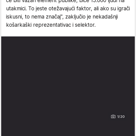
će biti važan element publike, biće 15.000 ljudi na
utakmici. To jeste otežavajući faktor, ali ako su igrači
iskusni, to nema značaj", zaključio je nekadašnji
košarkaški reprezentativac i selektor.
1/20