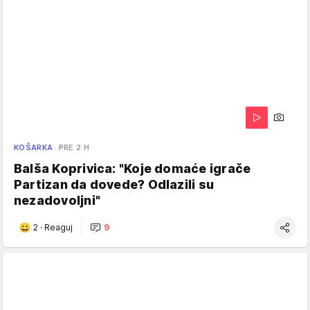
KOŠARKA
PRE 2 H
Balša Koprivica: "Koje domaće igrače
Partizan da dovede? Odlazili su
nezadovoljni"
2
·
Reaguj
9