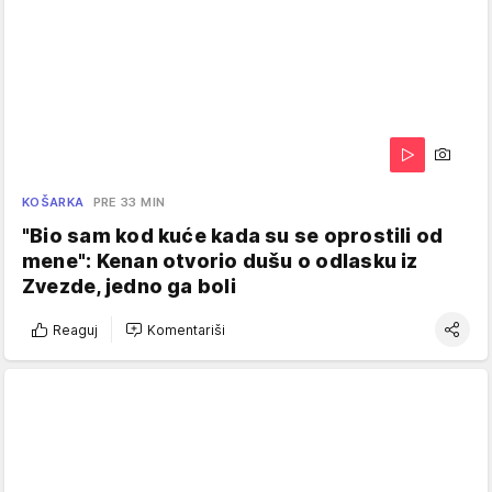
KOŠARKA
PRE 33 MIN
"Bio sam kod kuće kada su se oprostili od
mene": Kenan otvorio dušu o odlasku iz
Zvezde, jedno ga boli
Reaguj
Komentariši