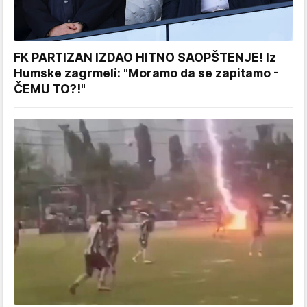
FK PARTIZAN IZDAO HITNO SAOPŠTENJE! Iz
Humske zagrmeli: "Moramo da se zapitamo -
ČEMU TO?!"