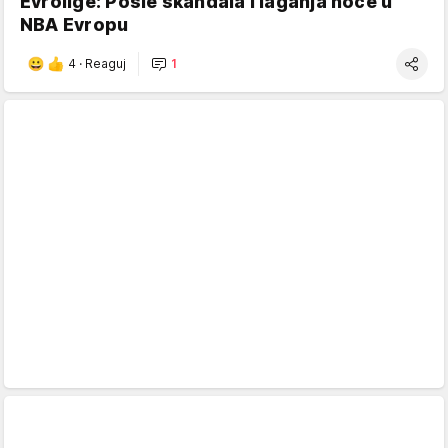
Evrolige: Posle skandala i laganja hoće u
NBA Evropu
4
·
Reaguj
1