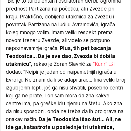
"Bio je to turbulentan i oscilatoran derbi. Ogromna
prednost Partizana na početku, ali i Zvezde pri
kraju. Praktično, dobijena utakmica za Zvezdu i
povratak Partizana na ludilu Avramovića, igrača
kojeg mnogo volim. Imam veliki respekt prema
novom treneru Zvezde, ali videlo se potpuno
nepoznavamnje igrača.
Plus, tih pet bacanja
Teodosića... Da je sve dao, Zvezda bi dobila
utakmicu
", rekao je Zoran Slavnić za
"Kurir"
i
dodao: "Nejpir je jedan od najpametnijih igrača u
Evroligi. Ne znam da li se adaprtirao... Ima veliki broj
izgubljenih lopti, još ga nisu shvatili, posebno centri
koji ga ne prate. I on sam mora da zna kakve
centre ima, pa greške idu njemu na štetu. Ako zna
da nisu sposobni, onda ne treba da ih proigrava na
onakav način.
Da je Teodosića išao šut... Ali, ne
ide ga, katastrofa u poslednje tri utakmice,