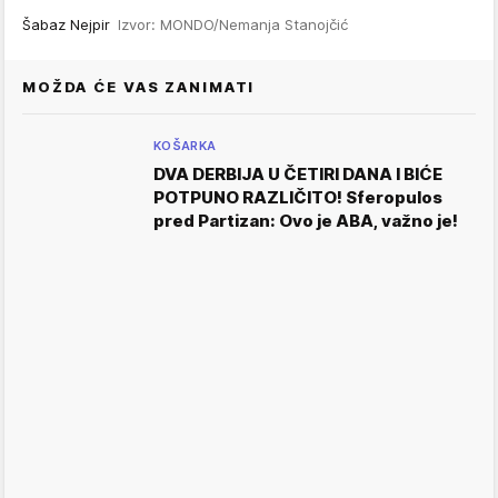
Šabaz Nejpir
Izvor: MONDO/Nemanja Stanojčić
MOŽDA ĆE VAS ZANIMATI
KOŠARKA
DVA DERBIJA U ČETIRI DANA I BIĆE
POTPUNO RAZLIČITO! Sferopulos
pred Partizan: Ovo je ABA, važno je!