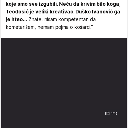
koje smo sve izgubili. Neću da krivim bilo koga,
Teodosić je veliki kreativac, Duško Ivanović ga
je hteo...
Znate, nisam kompetentan da
kometarišem, nemam pojma o košarci."
1/15