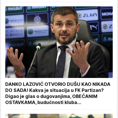
DANKO LAZOVIĆ OTVORIO DUŠU KAO NIKADA
DO SADA! Kakva je situacija u FK Partizan?
Digao je glas o dugovanjima, OBEĆANIM
OSTAVKAMA, budućnosti kluba...