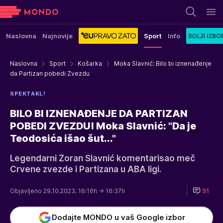
Naslovna
Najnovije
Sport
Info
Naslovna
Sport
Košarka
Moka Slavnić: Bilo bi iznenađenje
da Partizan pobedi Zvezdu
SPEKTAKL!
BILO BI IZNENAĐENJE DA PARTIZAN
POBEDI ZVEZDU! Moka Slavnić: "Da je
Teodosića išao šut..."
Legendarni Zoran Slavnić komentarisao meč
Crvene zvezde i Partizana u ABA ligi.
Objavljeno 29.10.2023. 16:16h
→ 16:37h
51
Dodajte MONDO u vaš Google izbor