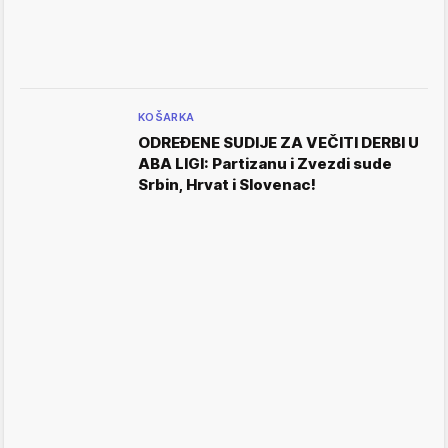
KOŠARKA
ODREĐENE SUDIJE ZA VEČITI DERBI U
ABA LIGI: Partizanu i Zvezdi sude
Srbin, Hrvat i Slovenac!