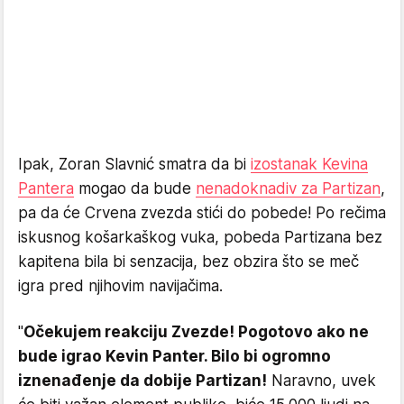
Ipak, Zoran Slavnić smatra da bi
izostanak Kevina
Pantera
mogao da bude
nenadoknadiv za Partizan
,
pa da će Crvena zvezda stići do pobede! Po rečima
iskusnog košarkaškog vuka, pobeda Partizana bez
kapitena bila bi senzacija, bez obzira što se meč
igra pred njihovim navijačima.
"
Očekujem reakciju Zvezde! Pogotovo ako ne
bude igrao Kevin Panter. Bilo bi ogromno
iznenađenje da dobije Partizan!
Naravno, uvek