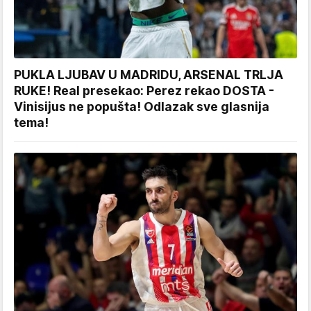
PUKLA LJUBAV U MADRIDU, ARSENAL TRLJA
RUKE! Real presekao: Perez rekao DOSTA -
Vinisijus ne popušta! Odlazak sve glasnija
tema!