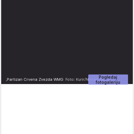
Pogledaj
‚Partizan Crvena Zvezda WMG
Foto: Kurir/Nenad Kostić
fotogaleriju