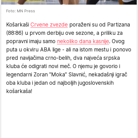
Foto: MN Press
Košarkaši
Crvene zvezde
poraženi su od Partizana
(88:86) u prvom derbiju ove sezone, a priliku za
popravni imaju samo
nekoliko dana kasnije
. Ovog
puta u okviru ABA lige - ali na istom mestu i ponovo
pred navijačima crno-belih, dva najveća srpska
kluba će odigrati novi meč. O njemu je govorio i
legendarni Zoran "Moka" Slavnić, nekadašnji igrač
oba kluba i jedan od najboljih jugoslovenskih
košarkaša!