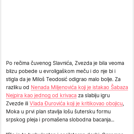
Po rečima čuvenog Slavnića, Zvezda je bila veoma
blizu pobede u evroligaškom meču i do nje bi i
stigla da je Miloš Teodosić odigrao malo bolje. Za
razliku od
Nenada Miljenovića koji je istakao Šabaza
Nejpira kao jednog od krivaca
za slabiju igru
Zvezde ili
Vlada Đurovića koji je kritikovao obojicu
,
Moka u prvi plan stavlja lošu šutersku formu
srpskog pleja i promašena slobodna bacanja...