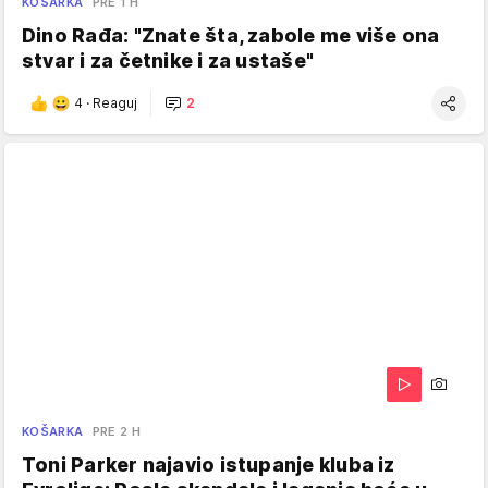
KOŠARKA
PRE 1 H
Dino Rađa: "Znate šta, zabole me više ona
stvar i za četnike i za ustaše"
4
·
Reaguj
2
KOŠARKA
PRE 2 H
Toni Parker najavio istupanje kluba iz