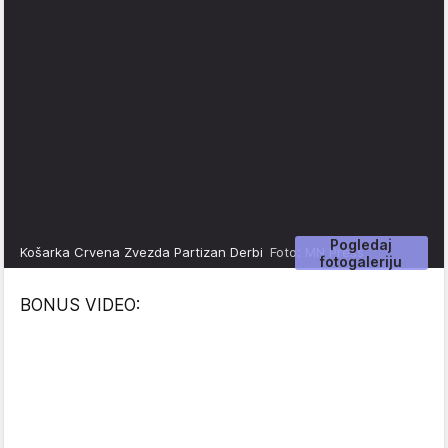
Pogledaj
Košarka Crvena Zvezda Partizan Derbi
Foto: MN Press
fotogaleriju
BONUS VIDEO: