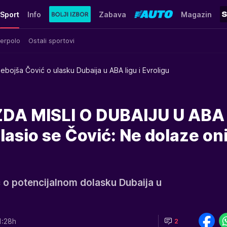
Sport
Info
Zabava
Magazin
erpolo
Ostali sportovi
ebojša Čović o ulasku Dubaija u ABA ligu i Evroligu
DA MISLI O DUBAIJU U ABA 
lasio se Čović: Ne dolaze on
 o potencijalnom dolasku Dubaija u
1:28h
2