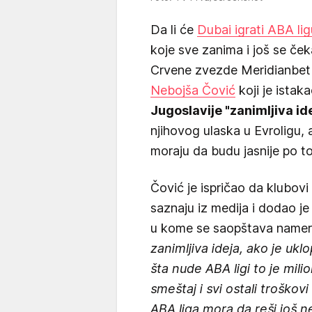
Da li će
Dubai igrati ABA li
koje sve zanima i još se če
Crvene zvezde Meridianbet
Nebojša Čović
koji je istak
Jugoslavije "zanimljiva id
njihovog ulaska u Evroligu, 
moraju da budu jasnije po to
Čović je ispričao da klubov
saznaju iz medija i dodao je
u kome se saopštava namer
zanimljiva ideja, ako je uk
šta nude ABA ligi to je mili
smeštaj i svi ostali troškov
ABA liga mora da reši još n