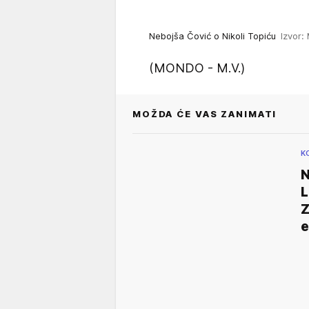
Nebojša Čović o Nikoli Topiću
Izvor:
(MONDO - M.V.)
MOŽDA ĆE VAS ZANIMATI
K
N
L
Z
e