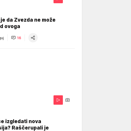
 je da Zvezda ne može
od ovoga
uj
16
A
e izgledati nova
ija? Raščerupali je