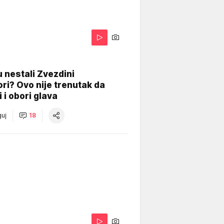
 nestali Zvezdini
ri? Ovo nije trenutak da
i i obori glava
uj
18