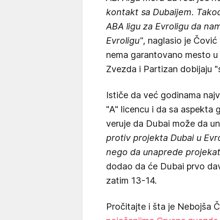
kontakt sa Dubaijem. Takođe
ABA ligu za Evroligu da nama
Evroligu"
, naglasio je Čović
nema garantovano mesto u A
Zvezda i Partizan dobijaju "
Ističe da već godinama najve
"A" licencu i da sa aspekta 
veruje da Dubai može da una
protiv projekta Dubai u Evro
nego da unaprede projekat 
dodao da će Dubai prvo dava
zatim 13-14.
Pročitajte i šta je Nebojša