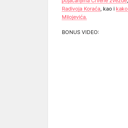
pojačanjima Crvene zvezde
Radivoja Koraća
, kao i
kako
Milojevića.
BONUS VIDEO: