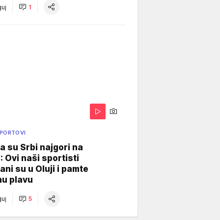
uj
1
SPORTOVI
a su Srbi najgori na
: Ovi naši sportisti
ani su u Oluji i pamte
u plavu
uj
5