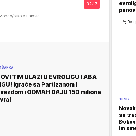
evroli
02:17
ponovi
 Mondo/Nikola Lalovic
Reag
OŠARKA
OVI TIM ULAZI U EVROLIGU I ABA
IGU! Igraće sa Partizanom i
vezdom i ODMAH DAJU 150 miliona
vra!
TENIS
Novak 
se tre
Đokovi
im sm