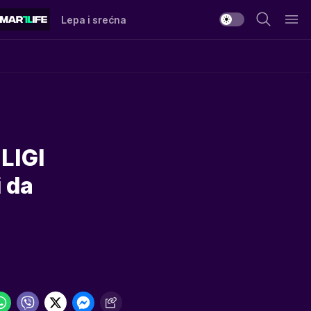
Lepa i srećna
LIGI
i da