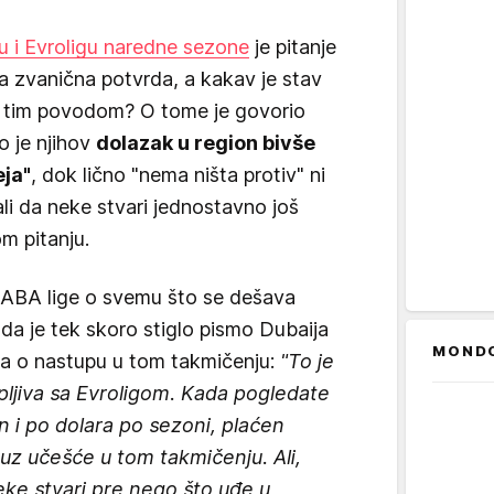
gu i Evroligu naredne sezone
je pitanje
ka zvanična potvrda, a kakav je stav
 tim povodom? O tome je govorio
ao je njihov
dolazak u region bivše
eja"
, dok lično "nema ništa protiv" ni
ali da neke stvari jednostavno još
m pitanju.
i ABA lige o svemu što se dešava
 da je tek skoro stiglo pismo Dubaija
MOND
a o nastupu u tom takmičenju:
"To je
lopljiva sa Evroligom. Kada pogledate
on i po dolara po sezoni, plaćen
i uz učešće u tom takmičenju. Ali,
eke stvari pre nego što uđe u