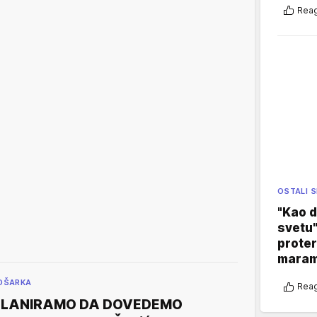
Reag
OSTALI 
"Kao d
svetu"
proter
maram
OŠARKA
Reag
PLANIRAMO DA DOVEDEMO