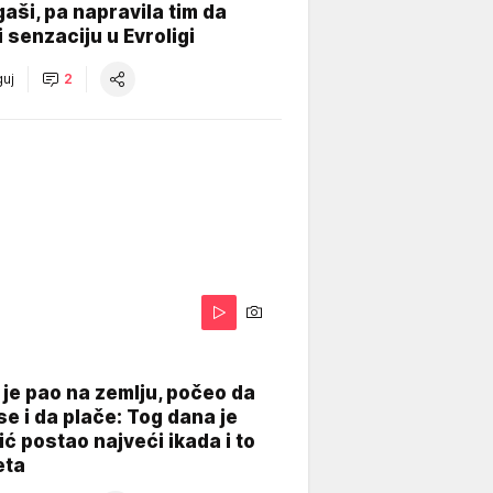
gaši, pa napravila tim da
 senzaciju u Evroligi
uj
2
je pao na zemlju, počeo da
se i da plače: Tog dana je
ć postao najveći ikada i to
eta