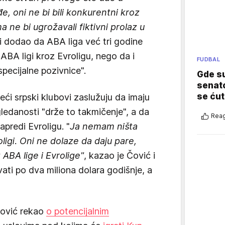
, oni ne bi bili konkurentni kroz
 ne bi ugrožavali fiktivni prolaz u
 i dodao da ABA liga već tri godine
BA ligi kroz Evroligu, nego da i
FUDBAL
specijalne pozivnice".
Gde su
senato
se ćut
ći srpski klubovi zaslužuju da imaju
gledanosti "drže to takmičenje", a da
Reag
predi Evroligu. "
Ja nemam ništa
ligi. Oni ne dolaze da daju pare,
ABA lige i Evrolige"
, kazao je Čović i
ti po dva miliona dolara godišnje, a
 Čović rekao
o potencijalnim