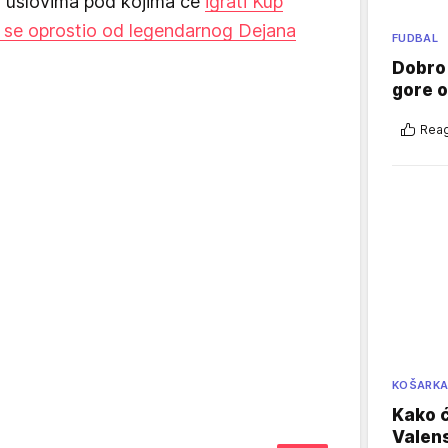
, uslovima pod kojima će
igrati Kup
 se oprostio od legendarnog Dejana
FUDBAL
Dobro
gore 
Reag
KOŠARK
Kako ć
Valens