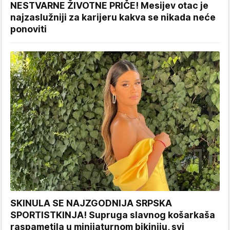
NESTVARNE ŽIVOTNE PRIČE! Mesijev otac je
najzaslužniji za karijeru kakva se nikada neće
ponoviti
SKINULA SE NAJZGODNIJA SRPSKA
SPORTISTKINJA! Supruga slavnog košarkaša
raspametila u minijaturnom bikiniju, svi