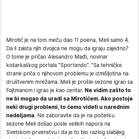
Mirotić je na tom meču dao 11 poena, Meli samo 4.
Da li zaista njih dvojica ne mogu da igraju zajedno?
O tome je pričao Alesandro Mađi, novinar
košarkaškog portala "Sportando". "Sa tehničke
strane priča o njihovom problemu je izmišljotina na
društvenim mrežama. Meli je prošle sezone igrao sa
Fojtmanom i igrao je kao centar.
Ne vidim zašto to
ne bi mogao da uradi sa Mirotićem. Ako postoje
neki drugi problemi, to ćemo videti u narednim
nedeljama
. Ne zaboravite da je na početku
sezone Meli došao posle velikih napora na
Svetskom prvenstvu i da je to bio razlog slabijeg