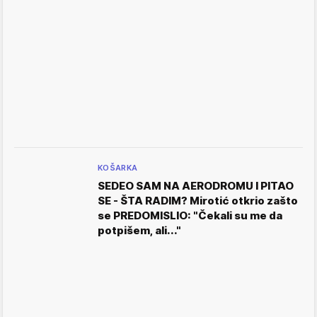
KOŠARKA
SEDEO SAM NA AERODROMU I PITAO
SE - ŠTA RADIM? Mirotić otkrio zašto
se PREDOMISLIO: "Čekali su me da
potpišem, ali..."