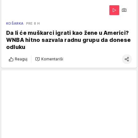
KOŠARKA
PRE 8 H
Da li će muškarci igrati kao žene u Americi?
WNBA hitno sazvala radnu grupu da donese
odluku
Reaguj
Komentariši