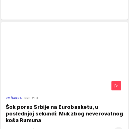
KOŠARKA
PRE 11 H
Šok poraz Srbije na Eurobasketu, u
poslednjoj sekundi: Muk zbog neverovatnog
koša Rumuna