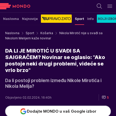
Naslovna
Najnovije
Sport
Info
Naslovna
Sport
Košarka
Nikola Mirotić nije u svađi sa
Nikolom Melijem kaže novinar
DA LI JE MIROTIĆ U SVAĐI SA
SAIGRAČEM? Novinar se oglasio: "Ako
postoje neki drugi problemi, videće se
vrlo brzo"
Da li postoji problem između Nikole Mirotića i
Nikola Melija?
Objavljeno 02.02.2024. 16:40h
5
Dodajte MONDO u vaš Google izbor