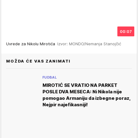
00:07
Uvrede za Nikolu Mirotića
Izvor: MONDO/Nemanja Stanojčić
MOŽDA ĆE VAS ZANIMATI
FUDBAL
MIROTIĆ SE VRATIO NA PARKET
POSLE DVA MESECA: Ni Nikola nije
pomogao Armaniju da izbegne poraz,
Nejpir najefikasniji!