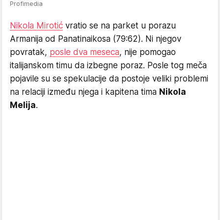
Profimedia
Nikola Mirotić
vratio se na parket u porazu
Armanija od Panatinaikosa (79:62). Ni njegov
povratak,
posle dva meseca
, nije pomogao
italijanskom timu da izbegne poraz. Posle tog meča
pojavile su se spekulacije da postoje veliki problemi
na relaciji između njega i kapitena tima
Nikola
Melija
.