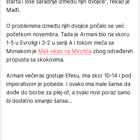
starta i loše saradnje između njih dvojice", rekao je
Mađi.
O problemima između njih dvojice pričalo se već
početkom novembra. Tada je Armani bio na skoru
1-5 u Evroligi i 3-2 u seriji A i tokom meča sa
Monakom je
Meli vikao na Mirotića
zbog određenih
propusta sa skokovima.
Armani večeras gostuje Efesu, ima skor 10-14 i pod
imperativom je pobede. I ovako ima male šanse da
dođe do borbe za plej-of, a svaki novi poraz samo
bi dodatno smanjio šanse...