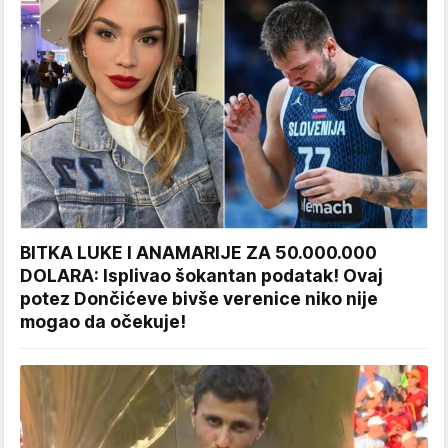
BITKA LUKE I ANAMARIJE ZA 50.000.000
DOLARA: Isplivao šokantan podatak! Ovaj
potez Dončićeve bivše verenice niko nije
mogao da očekuje!