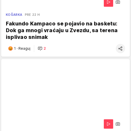
KOŠARKA
PRE 22 H
Fakundo Kampaco se pojavio na basketu:
Dok ga mnogi vraćaju u Zvezdu, sa terena
isplivao snimak
1
·
Reaguj
2