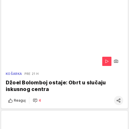
KOŠARKA
PRE 21 H
Džoel Bolomboj ostaje: Obrt u slučaju
iskusnog centra
Reaguj
4