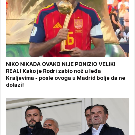
NIKO NIKADA OVAKO NIJE PONIZIO VELIKI
REAL! Kako je Rodri zabio nož u leđa
Kraljevima - posle ovoga u Madrid bolje da ne
dolazi!