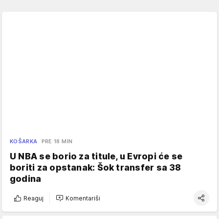
KOŠARKA
PRE 18 MIN
U NBA se borio za titule, u Evropi će se
boriti za opstanak: Šok transfer sa 38
godina
Reaguj
Komentariši