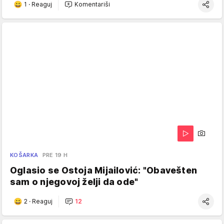
1
·
Reaguj
Komentariši
KOŠARKA
PRE 19 H
Oglasio se Ostoja Mijailović: "Obavešten
sam o njegovoj želji da ode"
2
·
Reaguj
12