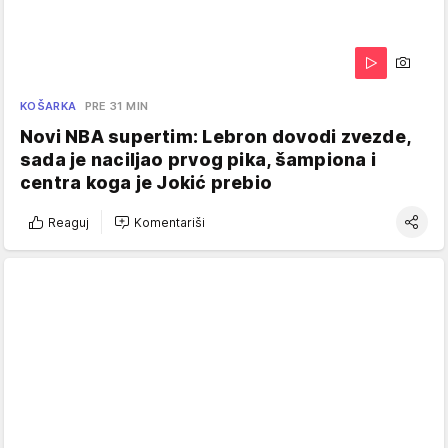
KOŠARKA
PRE 31 MIN
Novi NBA supertim: Lebron dovodi zvezde,
sada je naciljao prvog pika, šampiona i
centra koga je Jokić prebio
Reaguj
Komentariši