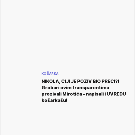
KOŠARKA
NIKOLA, ČIJI JE POZIV BIO PREČI?!
Grobari ovim transparentima
prozivali Mirotića - napisali i UVREDU
košarkašu!