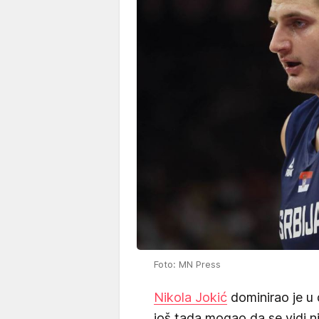
Foto: MN Press
Nikola Jokić
dominirao je u 
još tada mogao da se vidi nj