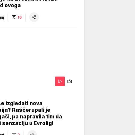
od ovoga
uj
16
A
e izgledati nova
ija? Raščerupali je
gaši, pa napravila tim da
 senzaciju u Evroligi
uj
2