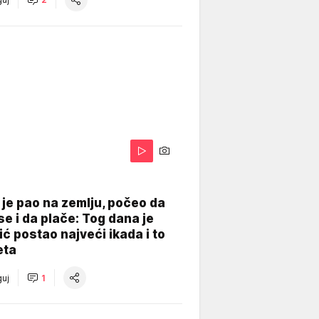
je pao na zemlju, počeo da
se i da plače: Tog dana je
ć postao najveći ikada i to
eta
uj
1