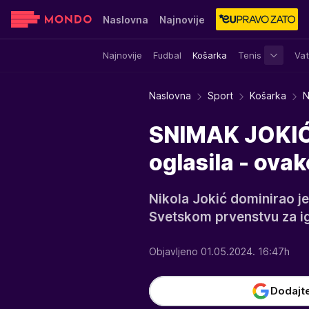
Naslovna
Najnovije
Najnovije
Fudbal
Košarka
Tenis
Vat
Sensa
Stvar ukusa
Yumama
Naslovna
Sport
Košarka
N
SNIMAK JOKIĆ
oglasila - ovak
Nikola Jokić dominirao je
Svetskom prvenstvu za ig
Objavljeno 01.05.2024. 16:47h
Dodajt