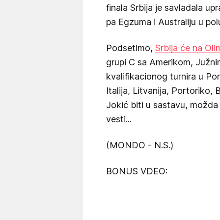
finala Srbija je savladala up
pa Egzuma i Australiju u polu
Podsetimo,
Srbija će na Oli
grupi C sa Amerikom, Južn
kvalifikacionog turnira u P
Italija, Litvanija, Portoriko,
Jokić biti u sastavu, možda
vesti...
(MONDO - N.S.)
BONUS VDEO: