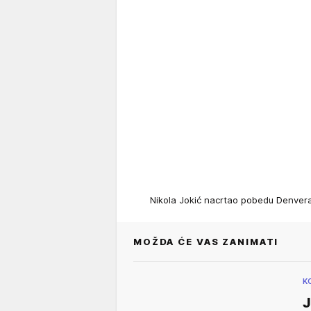
Nikola Jokić nacrtao pobedu Denve
MOŽDA ĆE VAS ZANIMATI
K
J