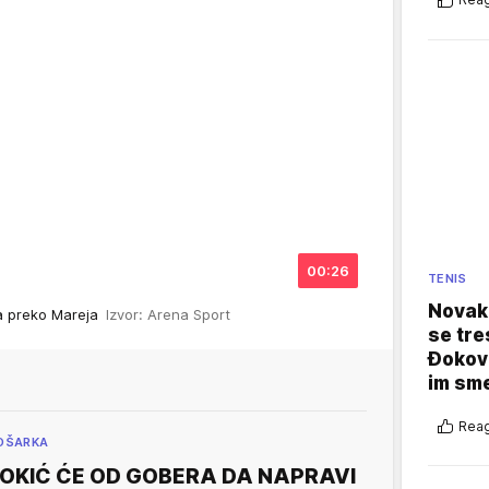
00:26
TENIS
Novak 
ra preko Mareja
Izvor: Arena Sport
se tre
Đokovi
im sm
Reag
OŠARKA
OKIĆ ĆE OD GOBERA DA NAPRAVI