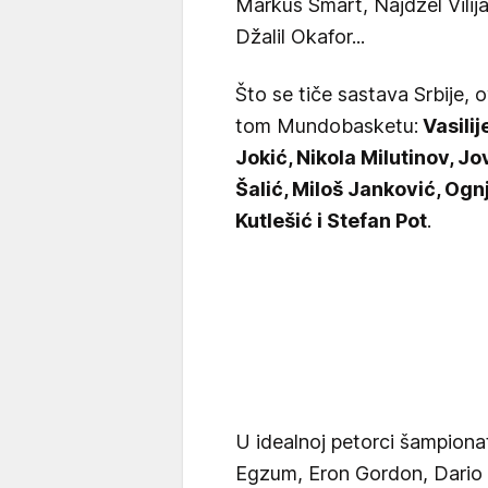
Markus Smart, Najdžel Vili
Džalil Okafor...
Što se tiče sastava Srbije, 
tom Mundobasketu:
Vasilij
Jokić, Nikola Milutinov, J
Šalić, Miloš Janković, Og
Kutlešić i Stefan Pot
.
U idealnoj petorci šampiona
Egzum, Eron Gordon, Dario Š