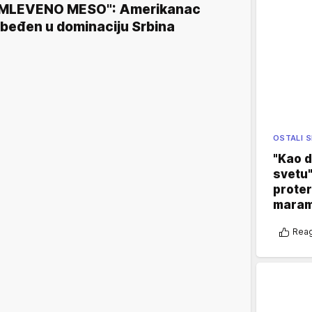
MLEVENO MESO": Amerikanac
beđen u dominaciju Srbina
OSTALI 
"Kao d
svetu"
proter
maram
Reag