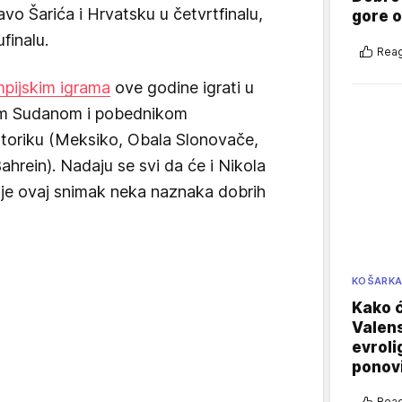
ravo Šarića i Hrvatsku u četvrtfinalu,
gore 
finalu.
Reag
mpijskim igrama
ove godine igrati u
im Sudanom i pobednikom
ortoriku (Meksiko, Obala Slonovače,
 Bahrein). Nadaju se svi da će i Nikola
 je ovaj snimak neka naznaka dobrih
KOŠARK
Kako ć
Valens
evroli
ponovi
Reag