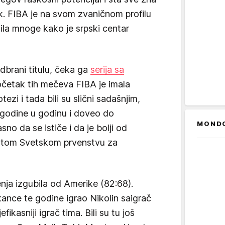
k. FIBA je na svom zvaničnom profilu
tila mnoge kako je srpski centar
brani titulu, čeka ga
serija sa
očetak tih mečeva FIBA je imala
tezi i tada bili su slični sadašnjim,
z godine u godinu i doveo do
MOND
asno da se ističe i da je bolji od
na tom Svetskom prvenstvu za
čenja izgubila od Amerike (82:68).
kance te godine igrao Nikolin saigrač
jefikasniji igrač tima. Bili su tu još