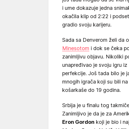
i ume dokazuje jedna snima
okačila klip od 2:22 i podse
gradio svoju karijeru.
Sada sa Denverom želi da od
Minesotom
i dok se čeka p
zanimljivu objavu. Nikoliki po
unapređivao je svoju igru i
perfekcije. Još tada bilo je j
mnogih igrača koji su bili 
košarkaše do 19 godina.
Srbija je u finalu tog takmi
Zanimljivo je da je za Ameri
Eron Gordon
koji je bio i na