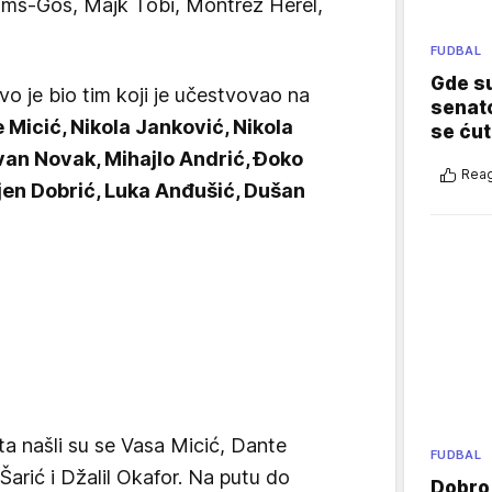
jams-Gos, Majk Tobi, Montrez Herel,
FUDBAL
Gde su
ovo je bio tim koji je učestvovao na
senato
e Micić, Nikola Janković, Nikola
se ćut
ovan Novak, Mihajlo Andrić, Đoko
Reag
njen Dobrić, Luka Anđušić, Dušan
ta našli su se Vasa Micić, Dante
FUDBAL
arić i Džalil Okafor. Na putu do
Dobro