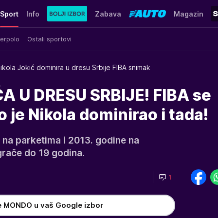
Sport
Info
Zabava
Magazin
erpolo
Ostali sportovi
ikola Jokić dominira u dresu Srbije FIBA snimak
A U DRESU SRBIJE! FIBA se
o je Nikola dominirao i tada!
 na parketima i 2013. godine na
rače do 19 godina.
1
e MONDO u vaš Google izbor