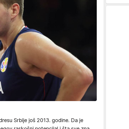
dresu Srbije još 2013. godine. Da je
egov raskošni potencijal i šta sve zna