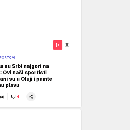
SPORTOVI
a su Srbi najgori na
: Ovi naši sportisti
ani su u Oluji i pamte
u plavu
uj
4