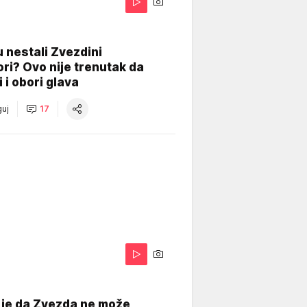
 nestali Zvezdini
ri? Ovo nije trenutak da
i i obori glava
uj
17
 je da Zvezda ne može