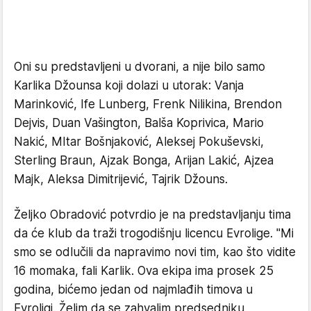
Oni su predstavljeni u dvorani, a nije bilo samo
Karlika Džounsa koji dolazi u utorak: Vanja
Marinković, Ife Lunberg, Frenk Nilikina, Brendon
Dejvis, Duan Vašington, Balša Koprivica, Mario
Nakić, MItar Bošnjaković, Aleksej Pokuševski,
Sterling Braun, Ajzak Bonga, Arijan Lakić, Ajzea
Majk, Aleksa Dimitrijević, Tajrik Džouns.
Željko Obradović potvrdio je na predstavljanju tima
da će klub da traži trogodišnju licencu Evrolige. "Mi
smo se odlučili da napravimo novi tim, kao što vidite
16 momaka, fali Karlik. Ova ekipa ima prosek 25
godina, bićemo jedan od najmlađih timova u
Evroligi. Želim da se zahvalim predsedniku