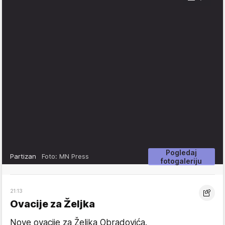
Pogledaj
Partizan
Foto: MN Press
fotogaleriju
21:13
Ovacije za Željka
Nove ovacije za Željka Obradovića.