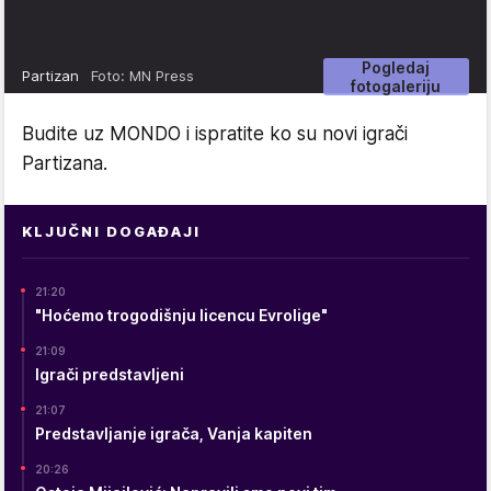
Pogledaj
Partizan
Foto: MN Press
fotogaleriju
Budite uz MONDO i ispratite ko su novi igrači
Partizana.
KLJUČNI DOGAĐAJI
21:20
"Hoćemo trogodišnju licencu Evrolige"
21:09
Igrači predstavljeni
21:07
Predstavljanje igrača, Vanja kapiten
20:26