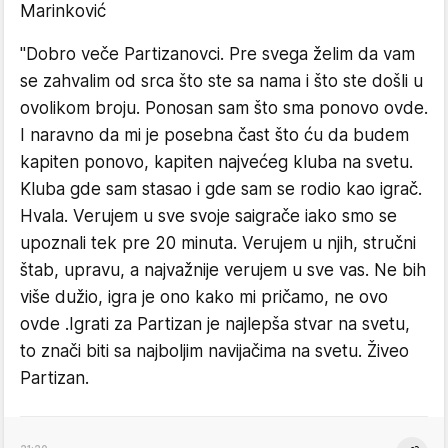
Marinković
"Dobro veče Partizanovci. Pre svega želim da vam
se zahvalim od srca što ste sa nama i što ste došli u
ovolikom broju. Ponosan sam što sma ponovo ovde.
I naravno da mi je posebna čast što ću da budem
kapiten ponovo, kapiten najvećeg kluba na svetu.
Kluba gde sam stasao i gde sam se rodio kao igrač.
Hvala. Verujem u sve svoje saigrače iako smo se
upoznali tek pre 20 minuta. Verujem u njih, stručni
štab, upravu, a najvažnije verujem u sve vas. Ne bih
više dužio, igra je ono kako mi pričamo, ne ovo
ovde .Igrati za Partizan je najlepša stvar na svetu,
to znači biti sa najboljim navijačima na svetu. Živeo
Partizan.