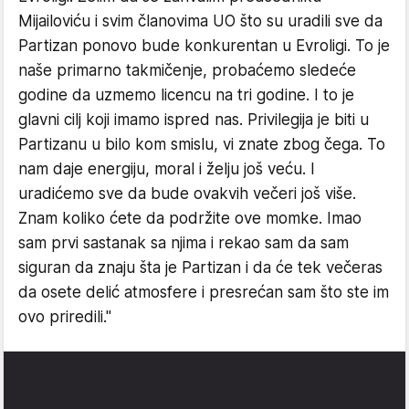
Mijailoviću i svim članovima UO što su uradili sve da
Partizan ponovo bude konkurentan u Evroligi. To je
naše primarno takmičenje, probaćemo sledeće
godine da uzmemo licencu na tri godine. I to je
glavni cilj koji imamo ispred nas. Privilegija je biti u
Partizanu u bilo kom smislu, vi znate zbog čega. To
nam daje energiju, moral i želju još veću. I
uradićemo sve da bude ovakvih večeri još više.
Znam koliko ćete da podržite ove momke. Imao
sam prvi sastanak sa njima i rekao sam da sam
siguran da znaju šta je Partizan i da će tek večeras
da osete delić atmosfere i presrećan sam što ste im
ovo priredili."