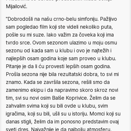
Mijailović.
"Dobrodošli na našu crno-belu simfoniju. Pažljivo
sam pogledao film koji ste videli nekoliko puta,
pošle su mi suze. Iako važim za čoveka koji ima
tvrdo srce. Ovom sezonom ulazimo u moju osmu
sezonu od kada sam u klubu i ovo je najtežih i
najlepših osam godina koje sam proveo u klubu.
Pitanje je da li ću provesti lepših osam godina.
Prošla sezona nije bila rezultatski dobra, to svi mi
znamo. Kada se završila sezona, rešili smo da
zamenimo ekipu i da napravimo skoro skroz novi
tim, svi su novi osim Balše Koprivice. Želim da se
zahvalim svima koji su bili ovde u klubu, svim
igračima, koji su bili, ušli su u istoriju. Momci koji su
danas stigli, želim da im ponosno predstavim ovaj
sveti dres. Najvažnije je da najbolju atmosferu,