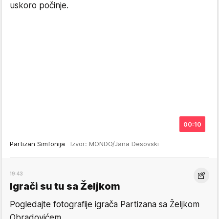
uskoro počinje.
00:10
Partizan Simfonija
Izvor: MONDO/Jana Desovski
19:43
Igrači su tu sa Željkom
Pogledajte fotografije igrača Partizana sa Željkom
Obradovićem.