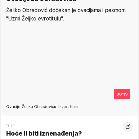
Željko Obradović dočekan je ovacijama i pesmom
"Uzmi Željko evrotitulu".
00:19
Ovacije Željku Obradoviću
Izvor: Kurir
19:54
Hoće li biti iznenađenja?