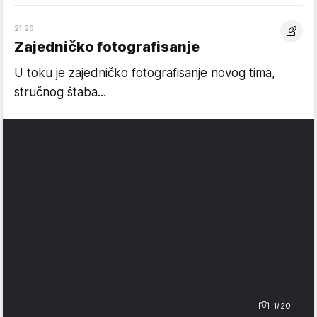
21:26
Zajedničko fotografisanje
U toku je zajedničko fotografisanje novog tima,
stručnog štaba...
1/20