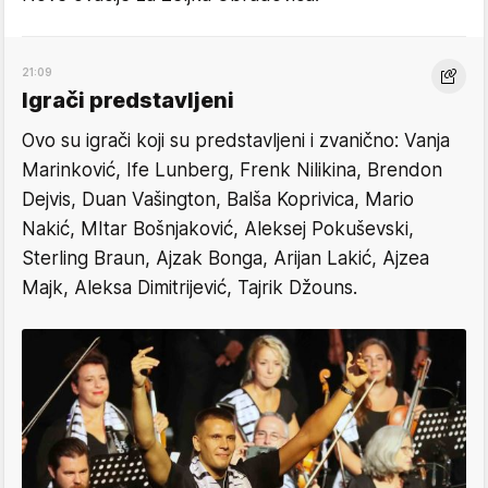
21:09
Igrači predstavljeni
Ovo su igrači koji su predstavljeni i zvanično: Vanja
Marinković, Ife Lunberg, Frenk Nilikina, Brendon
Dejvis, Duan Vašington, Balša Koprivica, Mario
Nakić, MItar Bošnjaković, Aleksej Pokuševski,
Sterling Braun, Ajzak Bonga, Arijan Lakić, Ajzea
Majk, Aleksa Dimitrijević, Tajrik Džouns.