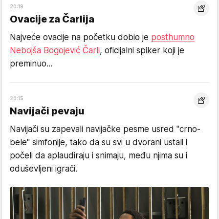
20:19
Ovacije za Čarlija
Najveće ovacije na početku dobio je
posthumno
Nebojša Bogojević Čarli
, oficijalni spiker koji je
preminuo...
20:15
Navijači pevaju
Navijači su zapevali navijačke pesme usred "crno-
bele" simfonije, tako da su svi u dvorani ustali i
počeli da aplaudiraju i snimaju, među njima su i
oduševljeni igrači.