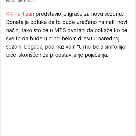
Foto: MN Press
KK Partizan
predstavio je igrače za novu sezonu.
Doneta je odluka da to bude urađeno na neki novi
način, tako što će u MTS dvorani da pokaže ko će
sve to da bude u crno-belom dresu u narednoj
sezoni. Događaj pod nazivom "Crno-bela simfonija"
biće iskorišćen za predstavljanje pojačanja.