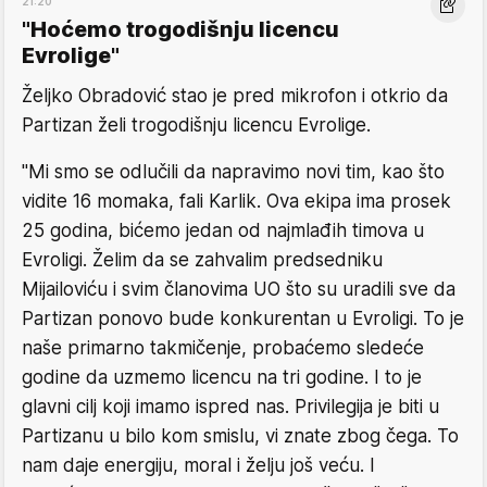
21:20
"Hoćemo trogodišnju licencu
Evrolige"
Željko Obradović stao je pred mikrofon i otkrio da
Partizan želi trogodišnju licencu Evrolige.
"Mi smo se odlučili da napravimo novi tim, kao što
vidite 16 momaka, fali Karlik. Ova ekipa ima prosek
25 godina, bićemo jedan od najmlađih timova u
Evroligi. Želim da se zahvalim predsedniku
Mijailoviću i svim članovima UO što su uradili sve da
Partizan ponovo bude konkurentan u Evroligi. To je
naše primarno takmičenje, probaćemo sledeće
godine da uzmemo licencu na tri godine. I to je
glavni cilj koji imamo ispred nas. Privilegija je biti u
Partizanu u bilo kom smislu, vi znate zbog čega. To
nam daje energiju, moral i želju još veću. I