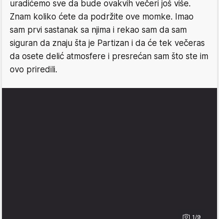
uradićemo sve da bude ovakvih večeri još više.
Znam koliko ćete da podržite ove momke. Imao
sam prvi sastanak sa njima i rekao sam da sam
siguran da znaju šta je Partizan i da će tek večeras
da osete delić atmosfere i presrećan sam što ste im
ovo priredili.
1/9