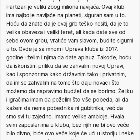
Partizan je veliki zbog miliona navijača. Ovaj klub
ima najbolje navijače na planeti, siguran sam u to.
Hoću da znate da je ovaj grb teško nositi, da je to
velika obaveza i veliki teret, ali kada date sve od
sebe ovom grbu, vratiće vam slavom, budite sigurni
u to. Ovde je sa mnom i Uprava kluba iz 2017.
godine i želim i njima da date aplauz. Takođe, hoću
da iskoristim priliku da se zahvalim novoj Upravi,
kao i sponzorima kako državnim tako i privatnim,
da im se zahvalim na tome što daju novac i što
možemo da napravimo budžet da se borimo. Željku
i igračima imam da poželim što više pobeda, ali da
kažem da nema pobednika ni gubitnika, već da
smo svi tu zajedno. Imamo velike ambicije. Hvala
svim zaposlenima u klubu, bez njih ne bi ovo veče
bilo divno, biće ovo veče koje će ući u istoriju i neke