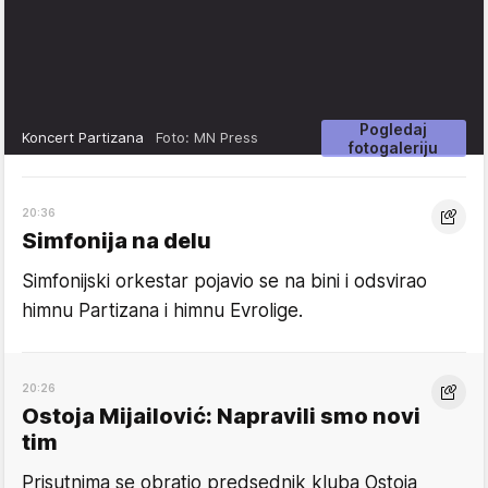
Pogledaj
Koncert Partizana
Foto: MN Press
fotogaleriju
20:36
Simfonija na delu
Simfonijski orkestar pojavio se na bini i odsvirao
himnu Partizana i himnu Evrolige.
20:26
Ostoja Mijailović: Napravili smo novi
tim
Prisutnima se obratio predsednik kluba Ostoja