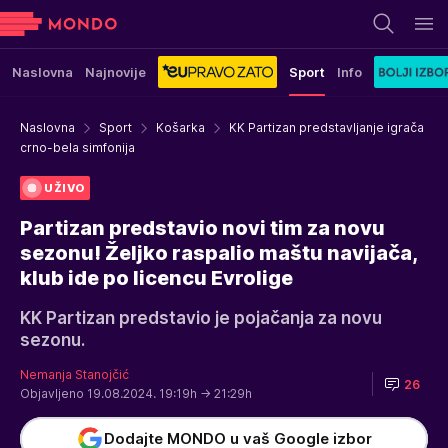
Naslovna
Najnovije
Sport
Info
Naslovna
Sport
Košarka
KK Partizan predstavljanje igrača
crno-bela simfonija
UŽIVO
Partizan predstavio novi tim za novu
sezonu! Željko raspalio maštu navijača,
klub ide po licencu Evrolige
KK Partizan predstavio je pojačanja za novu
sezonu.
Nemanja Stanojčić
26
Objavljeno 19.08.2024. 19:19h
→ 21:29h
Dodajte MONDO u vaš Google izbor