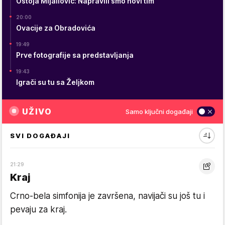
Ostoja Mijailović: Napravili smo novi tim
20:00
Ovacije za Obradovića
19:49
Prve fotografije sa predstavljanja
19:43
Igrači su tu sa Željkom
UŽIVO
Samo ključni događaji
SVI DOGAĐAJI
21:29
Kraj
Crno-bela simfonija je završena, navijači su još tu i
pevaju za kraj.