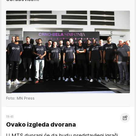
Foto: MN Press
19:41
Ovako izgleda dvorana
U MTS dvorani će da budu predstavljeni igrači