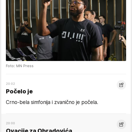
Foto: MN Press
20:02
Počelo je
Crno-bela simfonija i zvanično je počela.
20:00
Ovacije za Obradovića