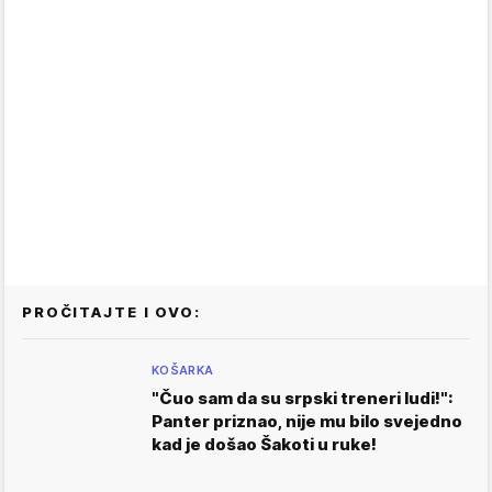
PROČITAJTE I OVO:
KOŠARKA
"Čuo sam da su srpski treneri ludi!":
Panter priznao, nije mu bilo svejedno
kad je došao Šakoti u ruke!