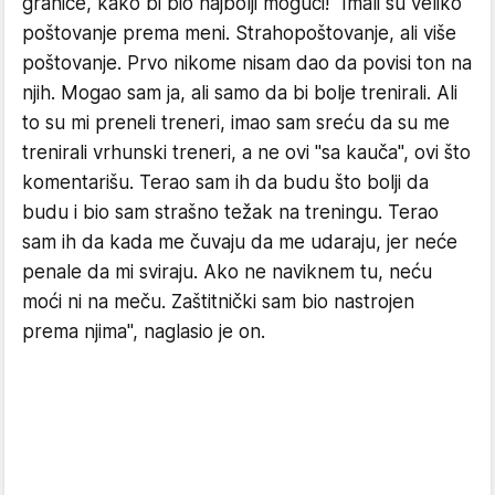
granice, kako bi bio najbolji mogući! "Imali su veliko
poštovanje prema meni. Strahopoštovanje, ali više
poštovanje. Prvo nikome nisam dao da povisi ton na
njih. Mogao sam ja, ali samo da bi bolje trenirali. Ali
to su mi preneli treneri, imao sam sreću da su me
trenirali vrhunski treneri, a ne ovi "sa kauča", ovi što
komentarišu. Terao sam ih da budu što bolji da
budu i bio sam strašno težak na treningu. Terao
sam ih da kada me čuvaju da me udaraju, jer neće
penale da mi sviraju. Ako ne naviknem tu, neću
moći ni na meču. Zaštitnički sam bio nastrojen
prema njima", naglasio je on.