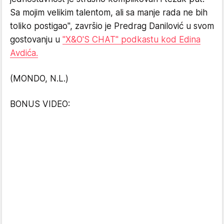
Sa mojim velikim talentom, ali sa manje rada ne bih
toliko postigao", završio je Predrag Danilović u svom
gostovanju u
"X&O'S CHAT" podkastu kod Edina
Avdića.
(MONDO, N.L.)
BONUS VIDEO: