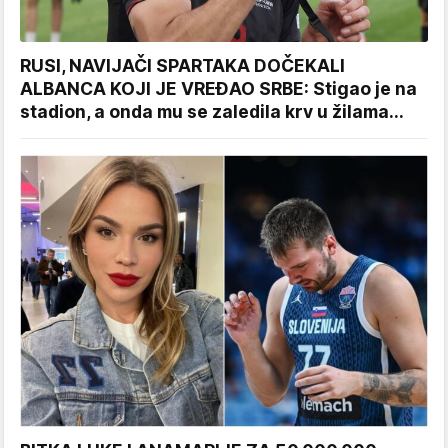
RUSI, NAVIJAČI SPARTAKA DOČEKALI
ALBANCA KOJI JE VREĐAO SRBE: Stigao je na
stadion, a onda mu se zaledila krv u žilama...