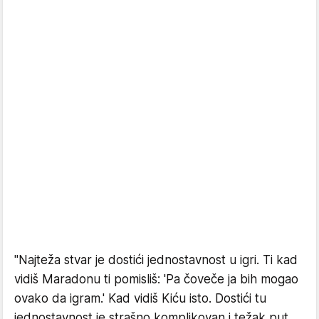
"Najteža stvar je dostići jednostavnost u igri. Ti kad
vidiš Maradonu ti pomisliš: 'Pa čoveče ja bih mogao
ovako da igram.' Kad vidiš Kiću isto. Dostići tu
jednostavnost je strašno komplikovan i težak put.