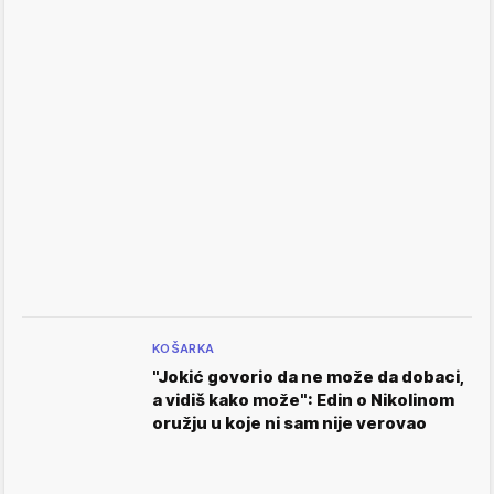
KOŠARKA
"Jokić govorio da ne može da dobaci,
a vidiš kako može": Edin o Nikolinom
oružju u koje ni sam nije verovao