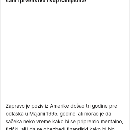
sam i prvenstvo i Kup šampiona!
"
Zapravo je poziv iz Amerike došao tri godine pre
odlaska u Majami 1995. godine. ali morao je da
sačeka neko vreme kako bi se pripremio mentalno,
fizički, ali i da se obezbedi finansijski kako bi bio