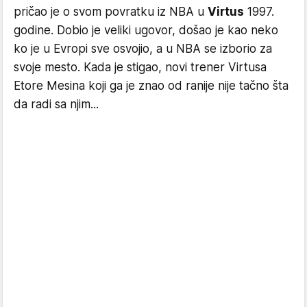
pričao je o svom povratku iz NBA u
Virtus
1997.
godine. Dobio je veliki ugovor, došao je kao neko
ko je u Evropi sve osvojio, a u NBA se izborio za
svoje mesto. Kada je stigao, novi trener Virtusa
Etore Mesina koji ga je znao od ranije nije tačno šta
da radi sa njim...