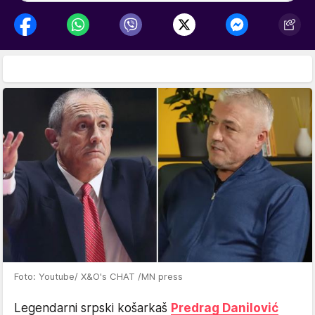
Foto: Youtube/ X&O's CHAT /MN press
Legendarni srpski košarkaš
Predrag Danilović