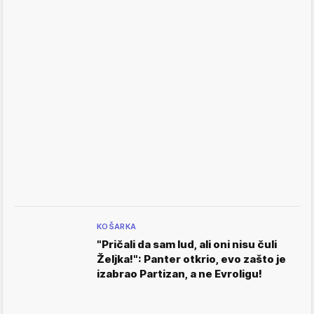
KOŠARKA
"Pričali da sam lud, ali oni nisu čuli
Željka!": Panter otkrio, evo zašto je
izabrao Partizan, a ne Evroligu!