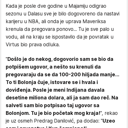
Kada je posle dve godine u Majamiju odigrao
sezonu u Dalasu sve je bilo dogovoreno da nastavi
karijeru u NBA, ali onda je uprava Maveriksa
krenula da pregovara ponovo... Tu je sve palo u
vodu, ali na kraju se ispostavilo da je povratak u
Virtus bio prava odluka.
"
Došlo je do nekog, dogovorio sam se bio da
potpišem ugovor, a nešto su krenuli da
pregovaraju da se da 100-200 hiljada manje...
To ti Bolonja čuje, istovare se i hvala i
doviđenja. Posle je meni Indijana davala
desetine miliona dolara, ali ja sam dao reč. Na
salveti sam bio potpisao taj ugovor sa
Bolonjom. Tu je bio početak mog kraja!
", rekao
je uz osmeh Predrag Danilović, pa dodao: "
Uzeo