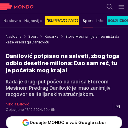
Naslovna
Najnovije
Sport
Info
Naslovna
Sport
Košarka
Etore Mesina nije smeo ništa da
kaže Predragu Daniloviću
Danilović potpisao na salveti, zbog toga
odbio desetine miliona: Dao sam reč, tu
je početak mog kraja!
Kada je drugi put počeo da radi sa Etoreom
Mesinom Predrag Danilović je imao zanimljiv
razgovor sa italijanskim stručnjakom.
Nikola Lalović
Objavljeno 17.12.2024. 19:46h
Dodajte MONDO u vaš Google izbor