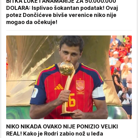
BITKA LUKE I ANAMARIJE ZA 50.000.000
DOLARA: Isplivao šokantan podatak! Ovaj
potez Dončićeve bivše verenice niko nije
mogao da očekuje!
NIKO NIKADA OVAKO NIJE PONIZIO VELIKI
REAL! Kako je Rodri zabio nož u leđa