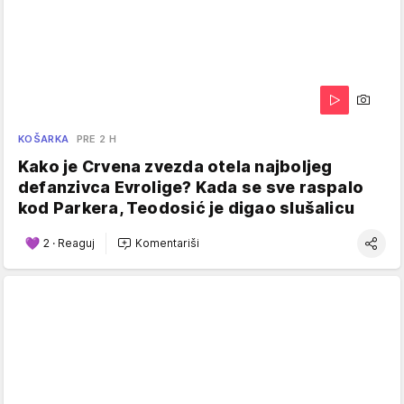
KOŠARKA
PRE 2 H
Kako je Crvena zvezda otela najboljeg
defanzivca Evrolige? Kada se sve raspalo
kod Parkera, Teodosić je digao slušalicu
2
·
Reaguj
Komentariši