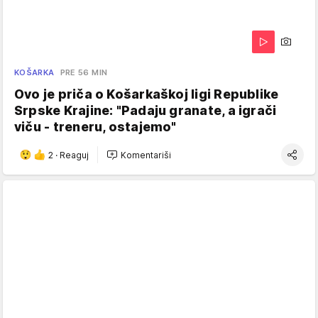
KOŠARKA
PRE 56 MIN
Ovo je priča o Košarkaškoj ligi Republike
Srpske Krajine: "Padaju granate, a igrači
viču - treneru, ostajemo"
2
·
Reaguj
Komentariši