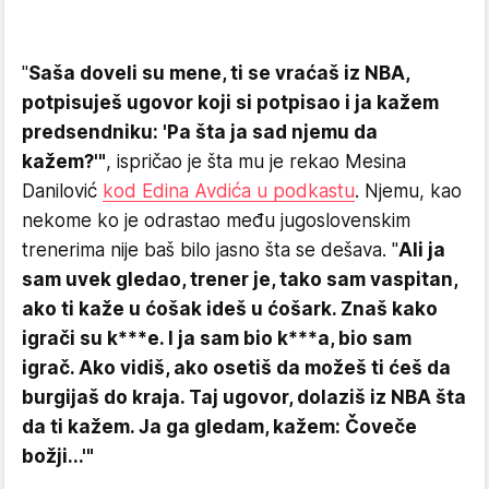
"
Saša doveli su mene, ti se vraćaš iz NBA,
potpisuješ ugovor koji si potpisao i ja kažem
predsendniku: 'Pa šta ja sad njemu da
kažem?'"
, ispričao je šta mu je rekao Mesina
Danilović
kod Edina Avdića u podkastu
. Njemu, kao
nekome ko je odrastao među jugoslovenskim
trenerima nije baš bilo jasno šta se dešava. "
Ali ja
sam uvek gledao, trener je, tako sam vaspitan,
ako ti kaže u ćošak ideš u ćošark. Znaš kako
igrači su k***e. I ja sam bio k***a, bio sam
igrač. Ako vidiš, ako osetiš da možeš ti ćeš da
burgijaš do kraja. Taj ugovor, dolaziš iz NBA šta
da ti kažem. Ja ga gledam, kažem: Čoveče
božji...'"