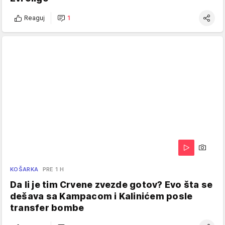
Reaguj
1
KOŠARKA
PRE 1 H
Da li je tim Crvene zvezde gotov? Evo šta se
dešava sa Kampacom i Kalinićem posle
transfer bombe