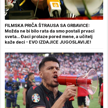
FILMSKA PRIČA ŠTRAUSA SA GRBAVICE:
Možda ne bi bilo rata da smo postali prvaci
sveta... Đaci prolaze pored mene, a učitelj
kaže deci - EVO IZDAJICE JUGOSLAVIJE!