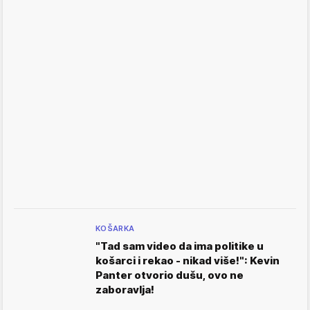
KOŠARKA
"Tad sam video da ima politike u
košarci i rekao - nikad više!": Kevin
Panter otvorio dušu, ovo ne
zaboravlja!