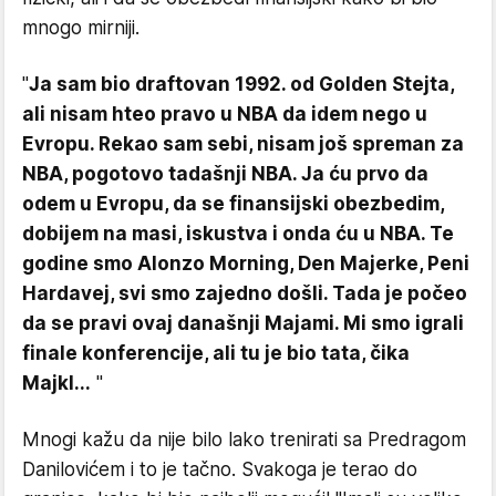
mnogo mirniji.
"
Ja sam bio draftovan 1992. od Golden Stejta,
ali nisam hteo pravo u NBA da idem nego u
Evropu. Rekao sam sebi, nisam još spreman za
NBA, pogotovo tadašnji NBA. Ja ću prvo da
odem u Evropu, da se finansijski obezbedim,
dobijem na masi, iskustva i onda ću u NBA. Te
godine smo Alonzo Morning, Den Majerke, Peni
Hardavej, svi smo zajedno došli. Tada je počeo
da se pravi ovaj današnji Majami. Mi smo igrali
finale konferencije, ali tu je bio tata, čika
Majkl...
"
Mnogi kažu da nije bilo lako trenirati sa Predragom
Danilovićem i to je tačno. Svakoga je terao do