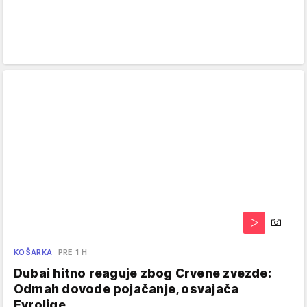
KOŠARKA
PRE 1 H
Dubai hitno reaguje zbog Crvene zvezde:
Odmah dovode pojačanje, osvajača
Evrolige