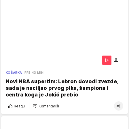
KOŠARKA
PRE 43 MIN
Novi NBA supertim: Lebron dovodi zvezde,
sada je naciljao prvog pika, šampiona i
centra koga je Jokić prebio
Reaguj
Komentariši