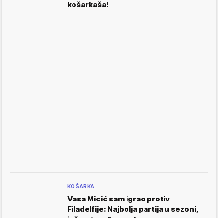
košarkaša!
KOŠARKA
Vasa Micić sam igrao protiv
Filadelfije: Najbolja partija u sezoni,