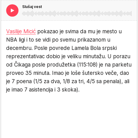
Slušaj vest
Vasilije Micić
pokazao je svima da mu je mesto u
NBA ligi i to se vidi po svemu prikazanom u
decembru. Posle povrede Lamela Bola srpski
reprezentativac dobio je veliku minutažu. U porazu
od Čikaga posle produžetka (115:108) je na parketu
proveo 35 minuta. Imao je loše šutersko veče, dao
je 7 poena (1/5 za dva, 1/8 za tri, 4/5 sa penala), ali
je imao 7 asistencija i 3 skoka).