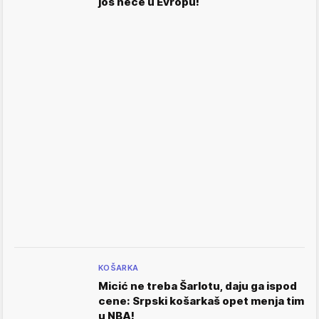
još neće u Evropu!
KOŠARKA
Micić ne treba Šarlotu, daju ga ispod
cene: Srpski košarkaš opet menja tim
u NBA!