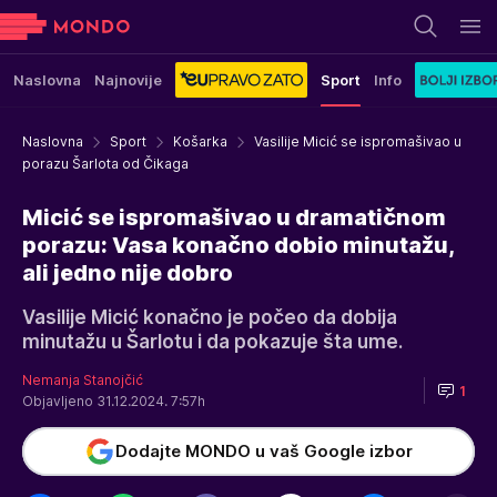
Naslovna
Najnovije
Sport
Info
Naslovna
Sport
Košarka
Vasilije Micić se ispromašivao u
porazu Šarlota od Čikaga
Micić se ispromašivao u dramatičnom
porazu: Vasa konačno dobio minutažu,
ali jedno nije dobro
Vasilije Micić konačno je počeo da dobija
minutažu u Šarlotu i da pokazuje šta ume.
Nemanja Stanojčić
1
Objavljeno 31.12.2024. 7:57h
Dodajte MONDO u vaš Google izbor