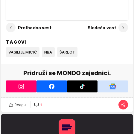
Prethodna vest
Sledeća vest
TAGOVI
VASILIJE MICIĆ
NBA
ŠARLOT
Pridruži se MONDO zajednici.
Reaguj
1