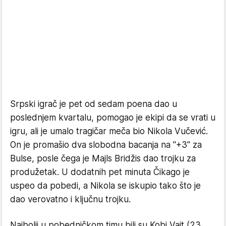
Srpski igrač je pet od sedam poena dao u
poslednjem kvartalu, pomogao je ekipi da se vrati u
igru, ali je umalo tragičar meča bio Nikola Vučević.
On je promašio dva slobodna bacanja na "+3" za
Bulse, posle čega je Majls Bridžis dao trojku za
produžetak. U dodatnih pet minuta Čikago je
uspeo da pobedi, a Nikola se iskupio tako što je
dao verovatno i ključnu trojku.
Najbolji u pobedničkom timu bili su Kobi Vajt (23,