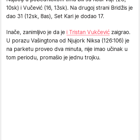
10sk) i Vučević (16, 13sk). Na drugoj strani Bridžis je
dao 31 (12sk, 8as), Set Kari je dodao 17.
Inače, zanimljivo je da je
i Tristan Vukčević
zaigrao.
U porazu Vašingtona od Njujork Niksa (126:106) je
na parketu proveo dva minuta, nije imao učinak u
tom periodu, promašio je jednu trojku.