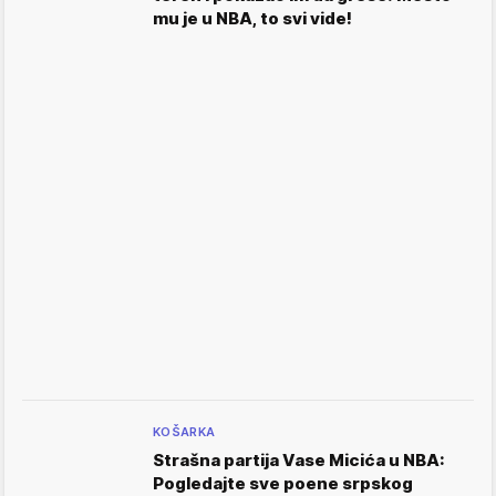
mu je u NBA, to svi vide!
KOŠARKA
Strašna partija Vase Micića u NBA:
Pogledajte sve poene srpskog