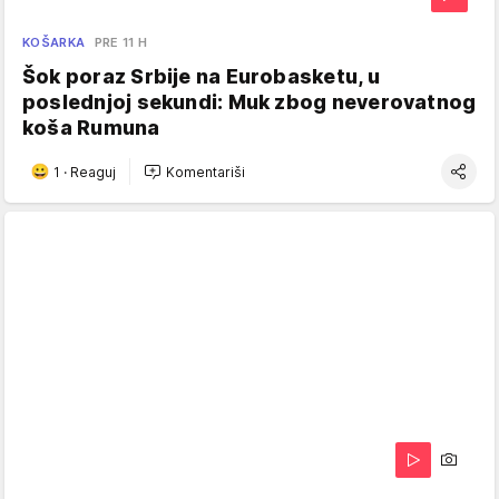
KOŠARKA
PRE 11 H
Šok poraz Srbije na Eurobasketu, u
poslednjoj sekundi: Muk zbog neverovatnog
koša Rumuna
1
·
Reaguj
Komentariši