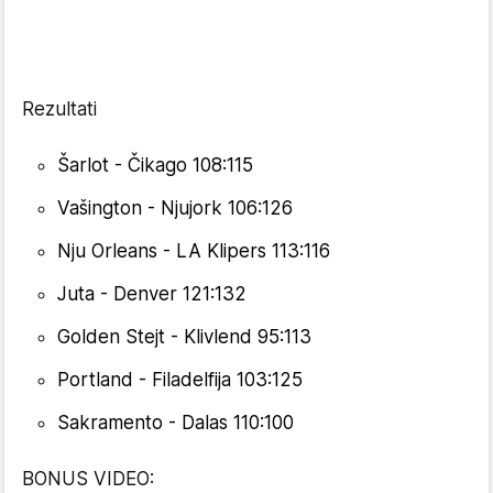
Rezultati
Šarlot - Čikago 108:115
Vašington - Njujork 106:126
Nju Orleans - LA Klipers 113:116
Juta - Denver 121:132
Golden Stejt - Klivlend 95:113
Portland - Filadelfija 103:125
Sakramento - Dalas 110:100
BONUS VIDEO: