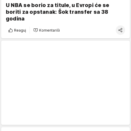
U NBA se borio za titule, u Evropi će se
boriti za opstanak: Šok transfer sa 38
godina
Reaguj
Komentariši