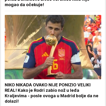
mogao da očekuje!
NIKO NIKADA OVAKO NIJE PONIZIO VELIKI
REAL! Kako je Rodri zabio nož u leđa
Kraljevima - posle ovoga u Madrid bolje da ne
dolazi!