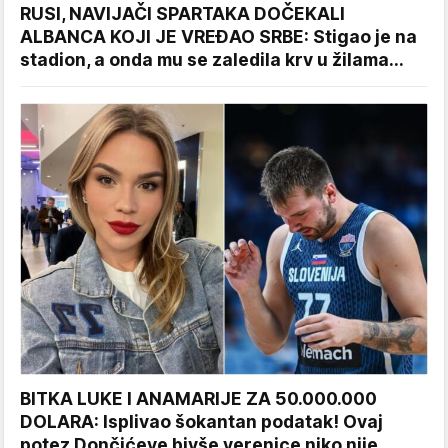
RUSI, NAVIJAČI SPARTAKA DOČEKALI
ALBANCA KOJI JE VREĐAO SRBE: Stigao je na
stadion, a onda mu se zaledila krv u žilama...
BITKA LUKE I ANAMARIJE ZA 50.000.000
DOLARA: Isplivao šokantan podatak! Ovaj
potez Dončićeve bivše verenice niko nije