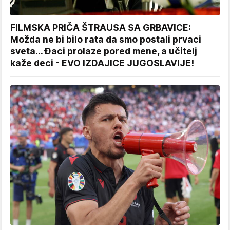
FILMSKA PRIČA ŠTRAUSA SA GRBAVICE:
Možda ne bi bilo rata da smo postali prvaci
sveta... Đaci prolaze pored mene, a učitelj
kaže deci - EVO IZDAJICE JUGOSLAVIJE!