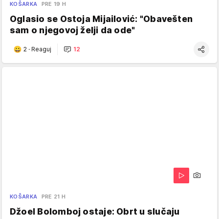
KOŠARKA
PRE 19 H
Oglasio se Ostoja Mijailović: "Obavešten
sam o njegovoj želji da ode"
2
·
Reaguj
12
KOŠARKA
PRE 21 H
Džoel Bolomboj ostaje: Obrt u slučaju