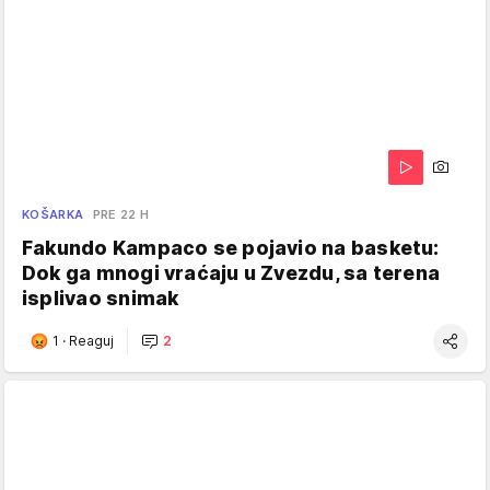
KOŠARKA
PRE 22 H
Fakundo Kampaco se pojavio na basketu:
Dok ga mnogi vraćaju u Zvezdu, sa terena
isplivao snimak
1
·
Reaguj
2