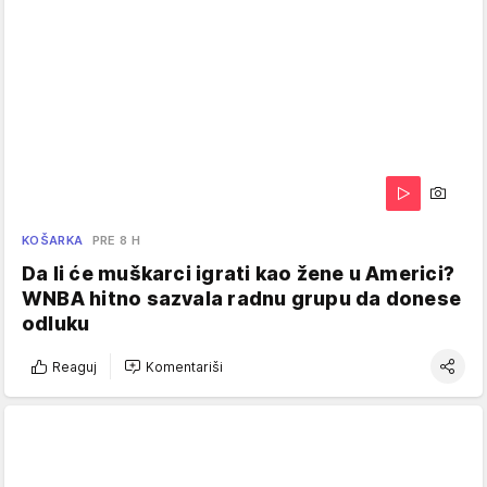
KOŠARKA
PRE 8 H
Da li će muškarci igrati kao žene u Americi?
WNBA hitno sazvala radnu grupu da donese
odluku
Reaguj
Komentariši