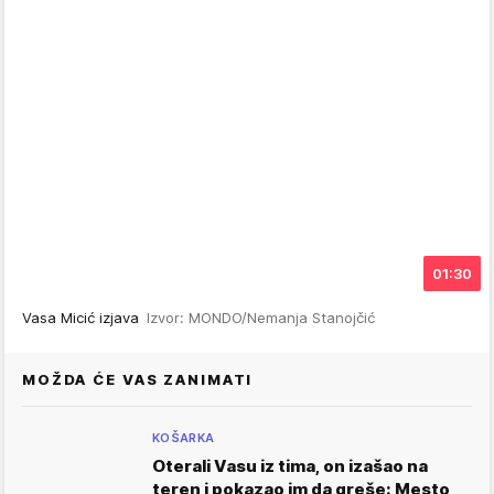
01:30
Vasa Micić izjava
Izvor: MONDO/Nemanja Stanojčić
MOŽDA ĆE VAS ZANIMATI
KOŠARKA
Oterali Vasu iz tima, on izašao na
teren i pokazao im da greše: Mesto