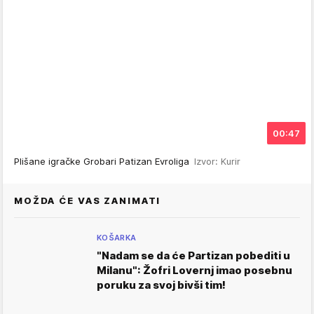
00:47
Plišane igračke Grobari Patizan Evroliga
Izvor: Kurir
MOŽDA ĆE VAS ZANIMATI
KOŠARKA
"Nadam se da će Partizan pobediti u
Milanu": Žofri Lovernj imao posebnu
poruku za svoj bivši tim!