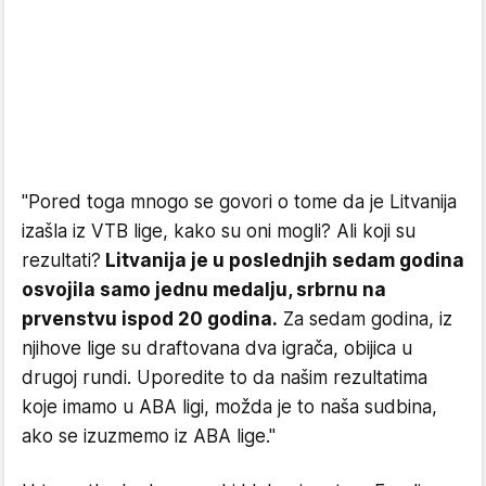
"Pored toga mnogo se govori o tome da je Litvanija
izašla iz VTB lige, kako su oni mogli? Ali koji su
rezultati?
Litvanija je u poslednjih sedam godina
osvojila samo jednu medalju, srbrnu na
prvenstvu ispod 20 godina.
Za sedam godina, iz
njihove lige su draftovana dva igrača, obijica u
drugoj rundi. Uporedite to da našim rezultatima
koje imamo u ABA ligi, možda je to naša sudbina,
ako se izuzmemo iz ABA lige."