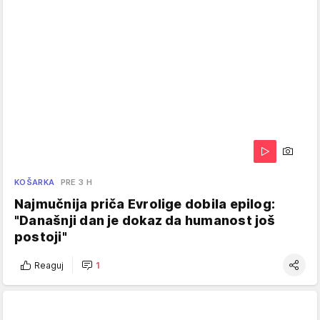
KOŠARKA
PRE 3 H
Najmučnija priča Evrolige dobila epilog:
"Današnji dan je dokaz da humanost još
postoji"
Reaguj
1