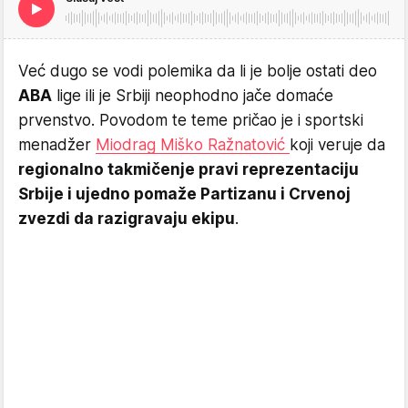
Već dugo se vodi polemika da li je bolje ostati deo
ABA
lige ili je Srbiji neophodno jače domaće
prvenstvo. Povodom te teme pričao je i sportski
menadžer
Miodrag Miško Ražnatović
koji veruje da
regionalno takmičenje pravi reprezentaciju
Srbije i ujedno pomaže Partizanu i Crvenoj
zvezdi da razigravaju ekipu
.