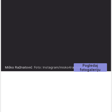
Pogledaj
Miško Ražnatović
Foto: Instagram/misko4raznatovic
fotogaleriju