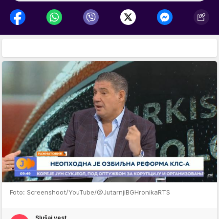
Foto: Screenshoot/YouTube/@JutarnjiBGHronikaRTS
Slušaj vest