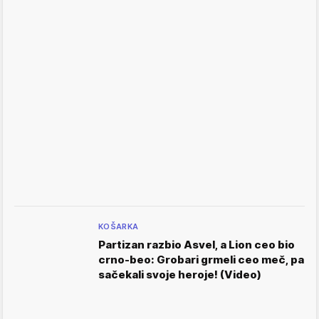
KOŠARKA
Partizan razbio Asvel, a Lion ceo bio
crno-beo: Grobari grmeli ceo meč, pa
sačekali svoje heroje! (Video)