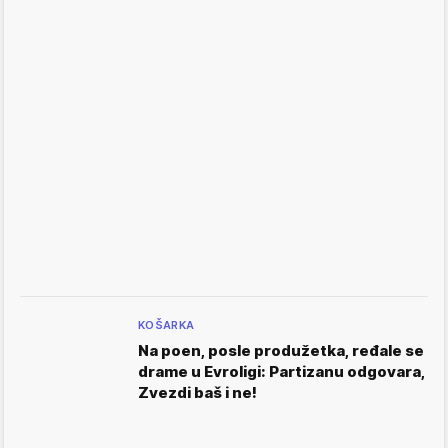
KOŠARKA
Na poen, posle produžetka, ređale se
drame u Evroligi: Partizanu odgovara,
Zvezdi baš i ne!