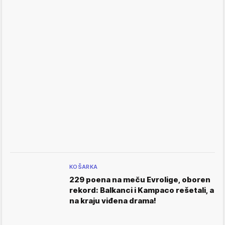
KOŠARKA
229 poena na meču Evrolige, oboren
rekord: Balkanci i Kampaco rešetali, a
na kraju viđena drama!