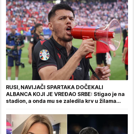
RUSI, NAVIJAČI SPARTAKA DOČEKALI
ALBANCA KOJI JE VREĐAO SRBE: Stigao je na
stadion, a onda mu se zaledila krv u žilama...