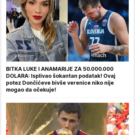
BITKA LUKE I ANAMARIJE ZA 50.000.000
DOLARA: Isplivao šokantan podatak! Ovaj
potez Dončićeve bivše verenice niko nije
mogao da očekuje!