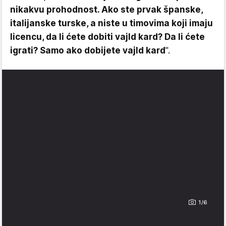
nikakvu prohodnost. Ako ste prvak španske,
italijanske turske, a niste u timovima koji imaju
licencu, da li ćete dobiti vajld kard? Da li ćete
igrati? Samo ako dobijete vajld kard
".
1/6