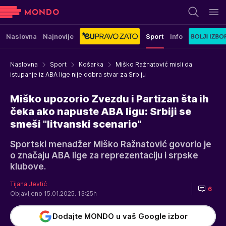
Naslovna
Najnovije
Sport
Info
Naslovna
Sport
Košarka
Miško Ražnatović misli da
istupanje iz ABA lige nije dobra stvar za Srbiju
Miško upozorio Zvezdu i Partizan šta ih
čeka ako napuste ABA ligu: Srbiji se
smeši "litvanski scenario"
Sportski menadžer Miško Ražnatović govorio je
o značaju ABA lige za reprezentaciju i srpske
klubove.
Tijana Jevtić
6
Objavljeno 15.01.2025. 13:25h
Dodajte MONDO u vaš Google izbor