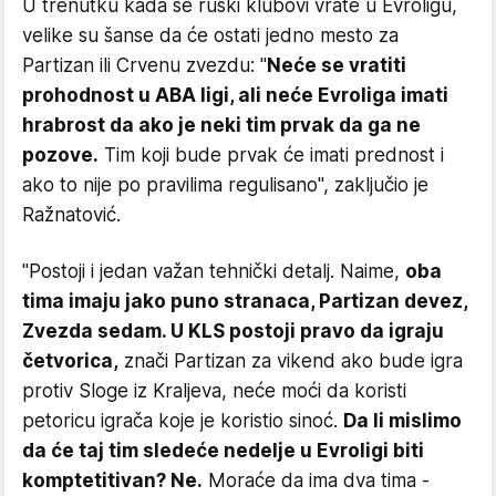
U trenutku kada se ruski klubovi vrate u Evroligu,
velike su šanse da će ostati jedno mesto za
Partizan ili Crvenu zvezdu: "
Neće se vratiti
prohodnost u ABA ligi, ali neće Evroliga imati
hrabrost da ako je neki tim prvak da ga ne
pozove.
Tim koji bude prvak će imati prednost i
ako to nije po pravilima regulisano", zaključio je
Ražnatović.
"Postoji i jedan važan tehnički detalj. Naime,
oba
tima imaju jako puno stranaca, Partizan devez,
Zvezda sedam. U KLS postoji pravo da igraju
četvorica,
znači Partizan za vikend ako bude igra
protiv Sloge iz Kraljeva, neće moći da koristi
petoricu igrača koje je koristio sinoć.
Da li mislimo
da će taj tim sledeće nedelje u Evroligi biti
komptetitivan? Ne.
Moraće da ima dva tima -