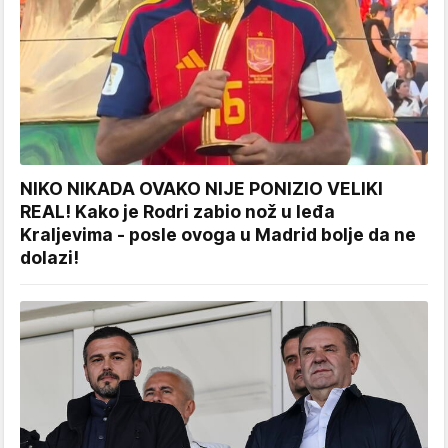
NIKO NIKADA OVAKO NIJE PONIZIO VELIKI
REAL! Kako je Rodri zabio nož u leđa
Kraljevima - posle ovoga u Madrid bolje da ne
dolazi!