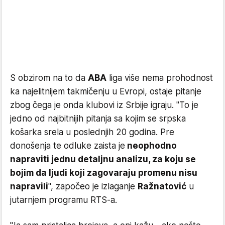
S obzirom na to da
ABA
liga više nema prohodnost
ka najelitnijem takmičenju u Evropi, ostaje pitanje
zbog čega je onda klubovi iz Srbije igraju. "To je
jedno od najbitnijih pitanja sa kojim se srpska
košarka srela u poslednjih 20 godina. Pre
donošenja te odluke zaista je
neophodno
napraviti jednu detaljnu analizu, za koju se
bojim da ljudi koji zagovaraju promenu nisu
napravili
", započeo je izlaganje
Ražnatović
u
jutarnjem programu RTS-a.