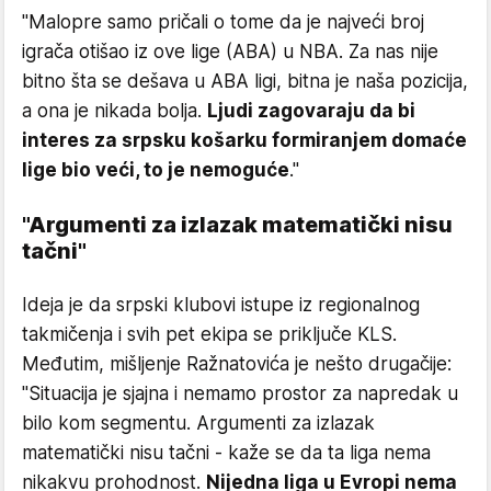
"Malopre samo pričali o tome da je najveći broj
igrača otišao iz ove lige (ABA) u NBA. Za nas nije
bitno šta se dešava u ABA ligi, bitna je naša pozicija,
a ona je nikada bolja.
Ljudi zagovaraju da bi
interes za srpsku košarku formiranjem domaće
lige bio veći, to je nemoguće
."
"Argumenti za izlazak matematički nisu
tačni"
Ideja je da srpski klubovi istupe iz regionalnog
takmičenja i svih pet ekipa se priključe KLS.
Međutim, mišljenje Ražnatovića je nešto drugačije:
"Situacija je sjajna i nemamo prostor za napredak u
bilo kom segmentu. Argumenti za izlazak
matematički nisu tačni - kaže se da ta liga nema
nikakvu prohodnost.
Nijedna liga u Evropi nema