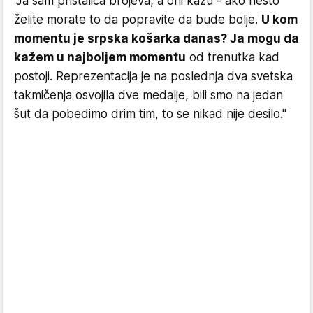
"Ja sam pristalica brojeva, a oni kažu - ako nešto
želite morate to da popravite da bude bolje.
U kom
momentu je srpska košarka danas? Ja mogu da
kažem u najboljem momentu
od trenutka kad
postoji. Reprezentacija je na poslednja dva svetska
takmičenja osvojila dve medalje, bili smo na jedan
šut da pobedimo drim tim, to se nikad nije desilo."