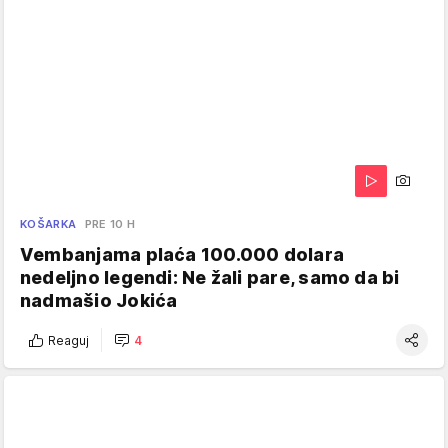
KOŠARKA
PRE 10 H
Vembanjama plaća 100.000 dolara
nedeljno legendi: Ne žali pare, samo da bi
nadmašio Jokića
Reaguj
4