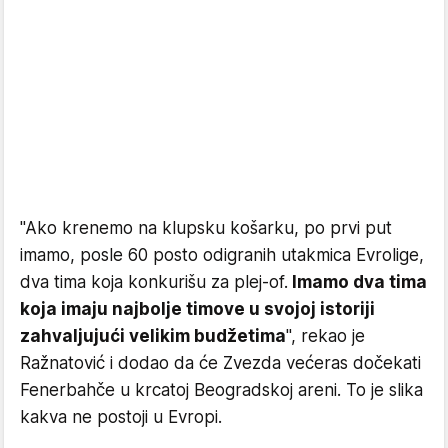
"Ako krenemo na klupsku košarku, po prvi put
imamo, posle 60 posto odigranih utakmica Evrolige,
dva tima koja konkurišu za plej-of.
Imamo dva tima
koja imaju najbolje timove u svojoj istoriji
zahvaljujući velikim budžetima
", rekao je
Ražnatović i dodao da će Zvezda većeras dočekati
Fenerbahče u krcatoj Beogradskoj areni. To je slika
kakva ne postoji u Evropi.