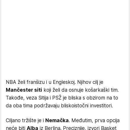
NBA želi franšizu i u Engleskoj. Njihov cilj je
Mančester siti
koji želi da osnuje košarkaški tim.
Takođe, veza Sitija i PSŽ je bliska s obzirom na to
da oba tima podržavaju bliskoistočni investitori.
Ciljano tržište je i
Nemačka
. Međutim, prva opcija
neće biti
Alba
iz Berlina. Preciznije, izvori Basket