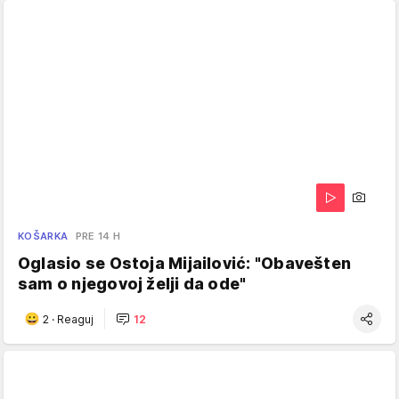
KOŠARKA
PRE 14 H
Oglasio se Ostoja Mijailović: "Obavešten
sam o njegovoj želji da ode"
2
·
Reaguj
12