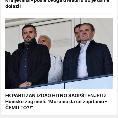
Kraljevima - posle ovoga u Madrid bolje da ne
dolazi!
FK PARTIZAN IZDAO HITNO SAOPŠTENJE! Iz
Humske zagrmeli: "Moramo da se zapitamo -
ČEMU TO?!"