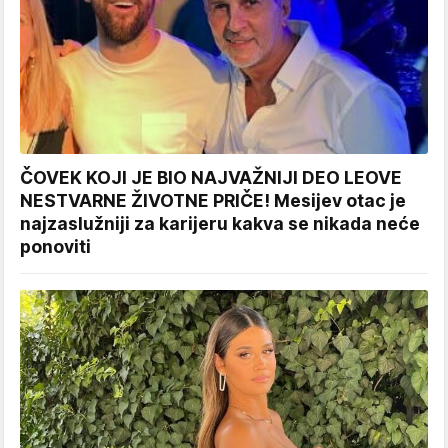
ČOVEK KOJI JE BIO NAJVAŽNIJI DEO LEOVE
NESTVARNE ŽIVOTNE PRIČE! Mesijev otac je
najzaslužniji za karijeru kakva se nikada neće
ponoviti