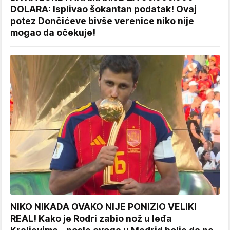
DOLARA: Isplivao šokantan podatak! Ovaj
potez Dončićeve bivše verenice niko nije
mogao da očekuje!
NIKO NIKADA OVAKO NIJE PONIZIO VELIKI
REAL! Kako je Rodri zabio nož u leđa