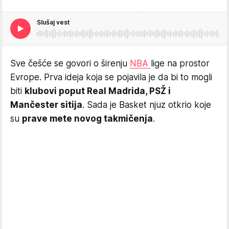
Slušaj vest
Sve češće se govori o širenju
NBA
lige na prostor
Evrope. Prva ideja koja se pojavila je da bi to mogli
biti
klubovi poput Real Madrida, PSŽ i
Mančester sitija
. Sada je Basket njuz otkrio koje
su
prave mete novog takmičenja
.