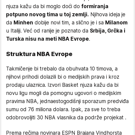
njuza kažu da bi moglo doći do
formiranja
potpuno novog tima u toj zemlji.
Njihova ideja je
da
Minhen
dobije novi tim, a slično je i sa
Milanom
u Italiji. Već od ranije je poznato da
Srbija, Grčka i
Turska nisu na meti NBA Evrope
.
Struktura NBA Evrope
Takmičenje bi trebalo da obuhvata 10 timova, a
njihovi prihodi dolazili bi o medijskih prava i kroz
prodaju ulaznica. Izvori Basket njuza kažu da bi
novu ligu mogli da pomognu ugovori o medijskim
pravima NBA, jednaestogodišnji sporazum predviđa
sumu od 76 miliona dolara. Ipak, za sve to treba
odobrovoljiti 30 NBA vlasnika da podrže projekat .
Prema rečima novinara ESPN Brajana Vindhorsta