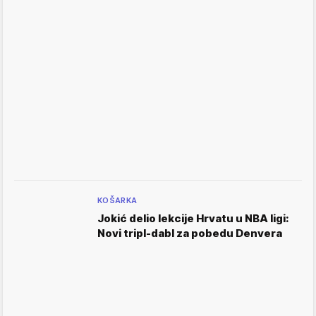
KOŠARKA
Jokić delio lekcije Hrvatu u NBA ligi:
Novi tripl-dabl za pobedu Denvera