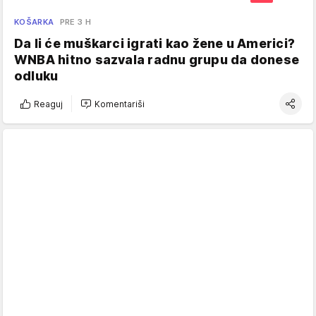
KOŠARKA
PRE 3 H
Da li će muškarci igrati kao žene u Americi?
WNBA hitno sazvala radnu grupu da donese
odluku
Reaguj
Komentariši