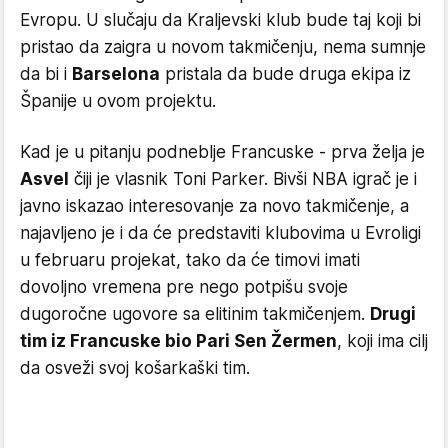
Evropu. U slučaju da Kraljevski klub bude taj koji bi
pristao da zaigra u novom takmičenju, nema sumnje
da bi i
Barselona
pristala da bude druga ekipa iz
Španije u ovom projektu.
Kad je u pitanju podneblje Francuske - prva želja je
Asvel
čiji je vlasnik Toni Parker. Bivši NBA igrač je i
javno iskazao interesovanje za novo takmičenje, a
najavljeno je i da će predstaviti klubovima u Evroligi
u februaru projekat, tako da će timovi imati
dovoljno vremena pre nego potpišu svoje
dugoročne ugovore sa elitinim takmičenjem.
Drugi
tim iz Francuske bio Pari Sen Žermen
, koji ima cilj
da osveži svoj košarkaški tim.