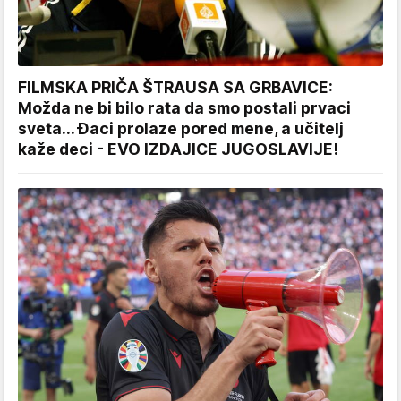
FILMSKA PRIČA ŠTRAUSA SA GRBAVICE:
Možda ne bi bilo rata da smo postali prvaci
sveta... Đaci prolaze pored mene, a učitelj
kaže deci - EVO IZDAJICE JUGOSLAVIJE!