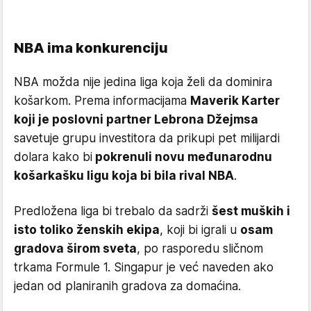
NBA ima konkurenciju
NBA možda nije jedina liga koja želi da dominira
košarkom. Prema informacijama
Maverik Karter
koji je poslovni partner Lebrona Džejmsa
savetuje grupu investitora da prikupi pet milijardi
dolara kako bi
pokrenuli novu međunarodnu
košarkašku ligu koja bi bila rival NBA
.
Predložena liga bi trebalo da sadrži
šest muških i
isto toliko ženskih ekipa
, koji bi igrali u
osam
gradova širom sveta
, po rasporedu sličnom
trkama Formule 1. Singapur je već naveden ako
jedan od planiranih gradova za domaćina.