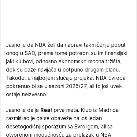
Jasno je da NBA želi da napravi takmičenje poput
onog u SAD, prema tome potrebni su im finansijski
jaki klubovi, odnosno ekonomsko moćna tržišta,
dok su baze navijača u potpuno drugom planu.
Takođe, u najboljem slučaju projekat NBA Evropa
pokrenuo bi se u sezoni 2026/27, ali to još uvek
ostaje neizvesno.
Jasno je da je
Real
prva meta. Klub iz Madrida
razmišljao je da se obaveže na još jedan
desetogodišnji sporazum sa Evroligom, ali sa
otvorenom mogućnošću za prelazak u NBA