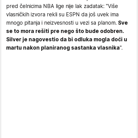
pred čelnicima NBA lige nije lak zadatak: "Više
vlasničkih izvora rekli su ESPN da još uvek ima
mnogo pitanja i neizvesnosti u vezi sa planom.
Sve
se to mora rešiti pre nego što bude odobren.
Silver je nagovestio da bi odluka mogla doći u
martu nakon planiranog sastanka vlasnika
".