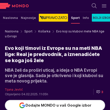
Naslovna
Najnovije
Sport
Info
Naslovna
Sport
Košarka
Evo koji su klubovi mete NBA lige
u Evropi
Evo koji timovi iz Evrope su na meti NBA
lige: Real je predvodnik, a iznenadićete
se koga još žele
NBA želi da proširi uticaj, a ideja o NBA Evropi
sve je glasnija. Sada je otkriveno i koji klubovi su
meta novog prijekta.
Tijana Jevtić
3
Objavljeno 04.02.2025. 11:05h
Dodajte MONDO u vaš Google izbor