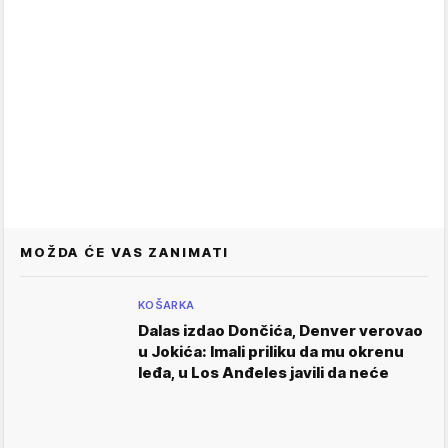
MOŽDA ĆE VAS ZANIMATI
KOŠARKA
Dalas izdao Dončića, Denver verovao
u Jokića: Imali priliku da mu okrenu
leđa, u Los Anđeles javili da neće