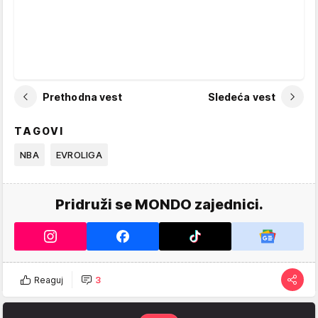
Prethodna vest
Sledeća vest
TAGOVI
NBA
EVROLIGA
Pridruži se MONDO zajednici.
Reaguj
3