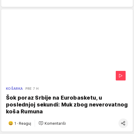
KOŠARKA
PRE 7 H
Šok poraz Srbije na Eurobasketu, u
poslednjoj sekundi: Muk zbog neverovatnog
koša Rumuna
1
·
Reaguj
Komentariši