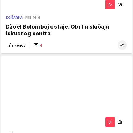
KOŠARKA
PRE 16 H
Džoel Bolomboj ostaje: Obrt u slučaju
iskusnog centra
Reaguj
4