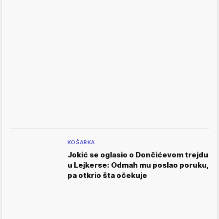
KOŠARKA
Jokić se oglasio o Dončićevom trejdu
u Lejkerse: Odmah mu poslao poruku,
pa otkrio šta očekuje