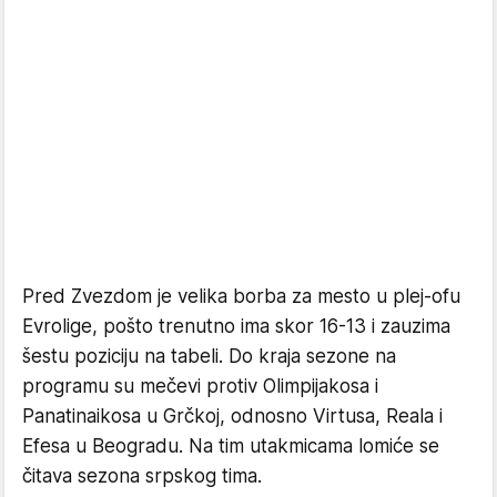
Pred Zvezdom je velika borba za mesto u plej-ofu
Evrolige, pošto trenutno ima skor 16-13 i zauzima
šestu poziciju na tabeli. Do kraja sezone na
programu su mečevi protiv Olimpijakosa i
Panatinaikosa u Grčkoj, odnosno Virtusa, Reala i
Efesa u Beogradu. Na tim utakmicama lomiće se
čitava sezona srpskog tima.