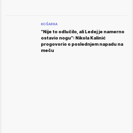
KOŠARKA
"Nije to odlučilo, ali Ledej je namerno
ostavio nogu": Nikola Kalinić
progovorio o poslednjem napadu na
meču