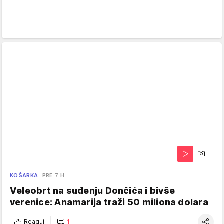
KOŠARKA
PRE 7 H
Veleobrt na suđenju Dončića i bivše
verenice: Anamarija traži 50 miliona dolara
Reaguj
1