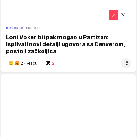
KOŠARKA
PRE 9 H
Loni Voker bi ipak mogao u Partizan:
Isplivali novi detalji ugovora sa Denverom,
postoji začkoljica
2
·
Reaguj
2