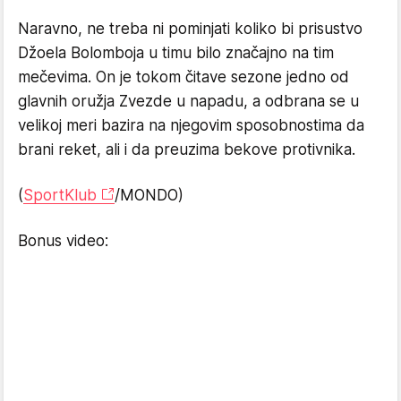
Naravno, ne treba ni pominjati koliko bi prisustvo
Džoela Bolomboja u timu bilo značajno na tim
mečevima. On je tokom čitave sezone jedno od
glavnih oružja Zvezde u napadu, a odbrana se u
velikoj meri bazira na njegovim sposobnostima da
brani reket, ali i da preuzima bekove protivnika.
(
SportKlub
/MONDO)
Bonus video: