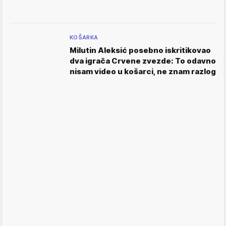
KOŠARKA
Milutin Aleksić posebno iskritikovao
dva igrača Crvene zvezde: To odavno
nisam video u košarci, ne znam razlog