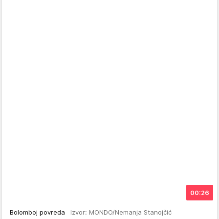
00:26
Bolomboj povreda
Izvor: MONDO/Nemanja Stanojčić