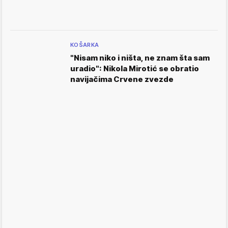
KOŠARKA
"Nisam niko i ništa, ne znam šta sam
uradio": Nikola Mirotić se obratio
navijačima Crvene zvezde