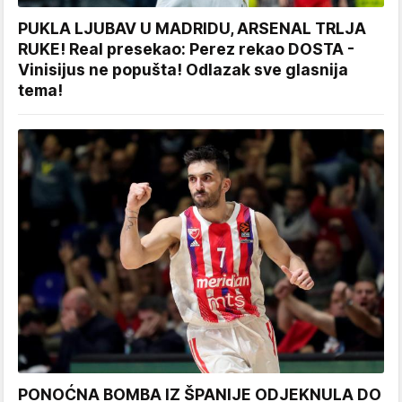
PUKLA LJUBAV U MADRIDU, ARSENAL TRLJA
RUKE! Real presekao: Perez rekao DOSTA -
Vinisijus ne popušta! Odlazak sve glasnija
tema!
PONOĆNA BOMBA IZ ŠPANIJE ODJEKNULA DO