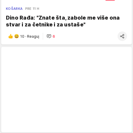
KOŠARKA
PRE 11 H
Dino Rađa: "Znate šta, zabole me više ona
stvar i za četnike i za ustaše"
10
·
Reaguj
6