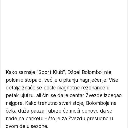
Kako saznaje "Sport Klub", Džoel Bolomboj nije
polomio stopalo, već je u pitanju nagnječenje. Više
detalja znaće se posle magnetne rezonance u
petak ujutru, ali čini se da je centar Zvezde izbegao
najgore. Kako trenutno stvari stoje, Bolomboja ne
čeka duža pauza i ubrzo će moći ponovo da se
nađe na parketu - što je za Zvezdu presudno u
ovom delu sezone.