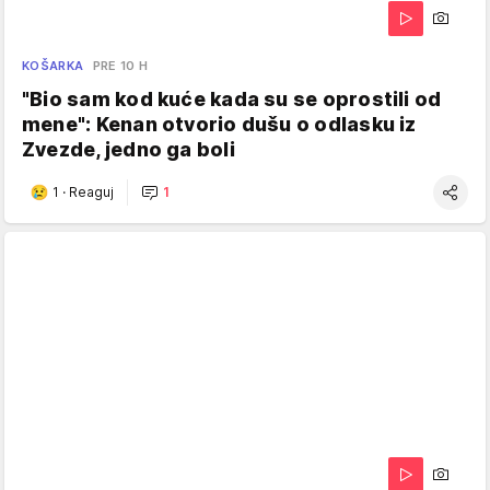
KOŠARKA
PRE 10 H
"Bio sam kod kuće kada su se oprostili od
mene": Kenan otvorio dušu o odlasku iz
Zvezde, jedno ga boli
1
·
Reaguj
1