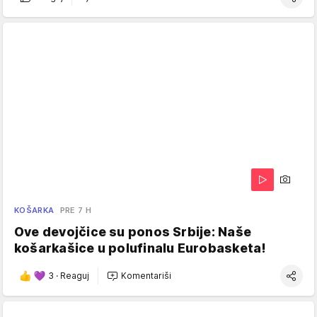
KOŠARKA
PRE 7 H
Ove devojčice su ponos Srbije: Naše
košarkašice u polufinalu Eurobasketa!
3
·
Reaguj
Komentariši