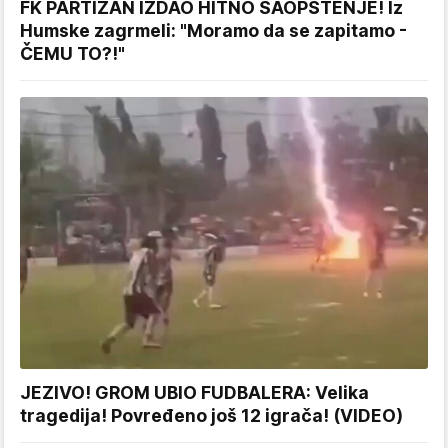
FK PARTIZAN IZDAO HITNO SAOPŠTENJE! Iz
Humske zagrmeli: "Moramo da se zapitamo -
ČEMU TO?!"
JEZIVO! GROM UBIO FUDBALERA: Velika
tragedija! Povređeno još 12 igrača! (VIDEO)