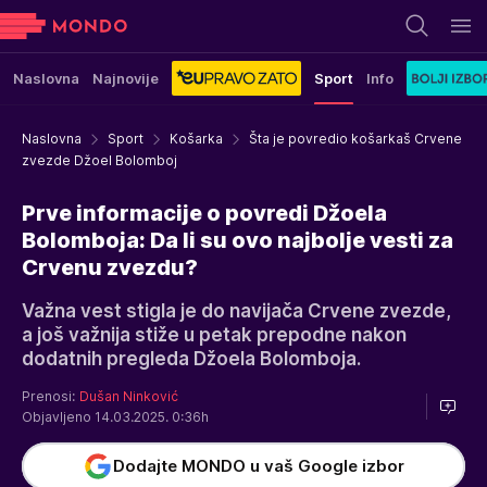
Naslovna
Najnovije
Sport
Info
Naslovna
Sport
Košarka
Šta je povredio košarkaš Crvene
zvezde Džoel Bolomboj
Prve informacije o povredi Džoela
Bolomboja: Da li su ovo najbolje vesti za
Crvenu zvezdu?
Važna vest stigla je do navijača Crvene zvezde,
a još važnija stiže u petak prepodne nakon
dodatnih pregleda Džoela Bolomboja.
Prenosi:
Dušan Ninković
Objavljeno 14.03.2025. 0:36h
Dodajte MONDO u vaš Google izbor