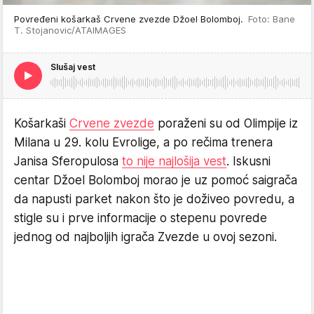
Povređeni košarkaš Crvene zvezde Džoel Bolomboj.
Foto: Bane
T. Stojanovic/ATAIMAGES
Slušaj vest
Košarkaši
Crvene zvezde
poraženi su od Olimpije iz
Milana u 29. kolu Evrolige, a po rečima trenera
Janisa Sferopulosa
to nije najlošija vest
. Iskusni
centar Džoel Bolomboj morao je uz pomoć saigrača
da napusti parket nakon što je doživeo povredu, a
stigle su i prve informacije o stepenu povrede
jednog od najboljih igrača Zvezde u ovoj sezoni.