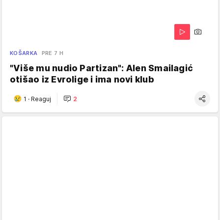
KOŠARKA
PRE 7 H
"Više mu nudio Partizan": Alen Smailagić
otišao iz Evrolige i ima novi klub
1
·
Reaguj
2