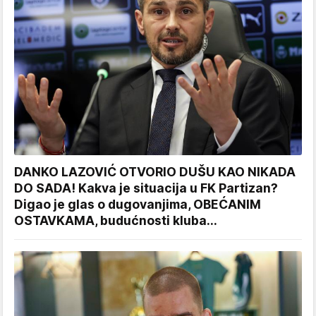
DANKO LAZOVIĆ OTVORIO DUŠU KAO NIKADA
DO SADA! Kakva je situacija u FK Partizan?
Digao je glas o dugovanjima, OBEĆANIM
OSTAVKAMA, budućnosti kluba...