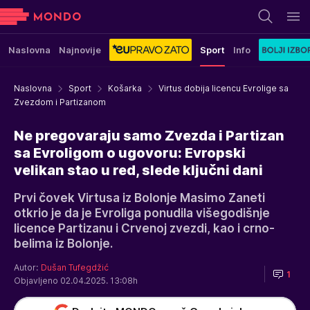
Naslovna
Najnovije
Sport
Info
Naslovna
Sport
Košarka
Virtus dobija licencu Evrolige sa
Zvezdom i Partizanom
Ne pregovaraju samo Zvezda i Partizan
sa Evroligom o ugovoru: Evropski
velikan stao u red, slede ključni dani
Prvi čovek Virtusa iz Bolonje Masimo Zaneti
otkrio je da je Evroliga ponudila višegodišnje
licence Partizanu i Crvenoj zvezdi, kao i crno-
belima iz Bolonje.
Autor:
Dušan Tufegdžić
1
Objavljeno 02.04.2025. 13:08h