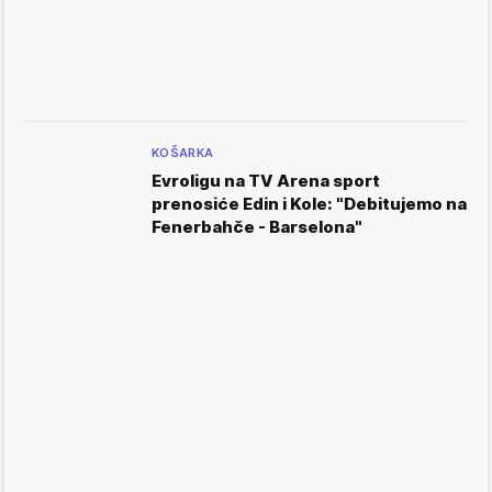
KOŠARKA
Evroligu na TV Arena sport
prenosiće Edin i Kole: "Debitujemo na
Fenerbahče - Barselona"