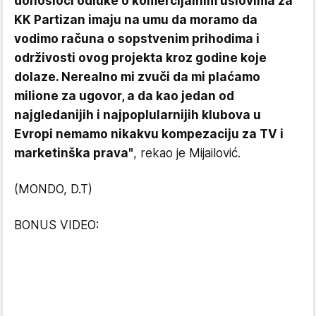
donosioci odluke o komercijalnim uslovima za
KK Partizan imaju na umu da moramo da
vodimo računa o sopstvenim prihodima i
održivosti ovog projekta kroz godine koje
dolaze. Nerealno mi zvuči da mi plaćamo
milione za ugovor, a da kao jedan od
najgledanijih i najpoplularnijih klubova u
Evropi nemamo nikakvu kompezaciju za TV i
marketinška prava"
, rekao je Mijailović.
(MONDO, D.T)
BONUS VIDEO: