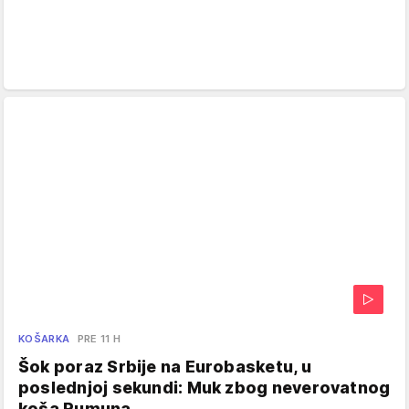
KOŠARKA
PRE 11 H
Šok poraz Srbije na Eurobasketu, u
poslednjoj sekundi: Muk zbog neverovatnog
koša Rumuna