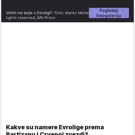
Pogledaj
Večiti na duže u Evroligi?
Foto: Marko Metlas/© MN press, all
fotogaleriju
rights reserved, MN Press
Kakve su namere Evrolige prema
Partizanu i Crvenoj zvezdi?