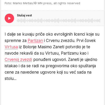
Foto: Marko Metlas/© MN press, all rights reserved
Slušaj vest
I dalje se kuvaju priče oko evroliginih licenci koje su
spremne za
Partizan
i Crvenu zvezdu. Prvi čovek
Virtusa
iz Bolonje Masimo Zaneti potvrdio je te
navode rekavši da su Virtusu, Partizanu kao i
Crvenoj zvezdi
ponuđeni ugovori. Zaneti je ujedno
istakao i da se radi na pregovorima oko spuštanja
cene za navedene ugovore koji su već sada na
stolu...