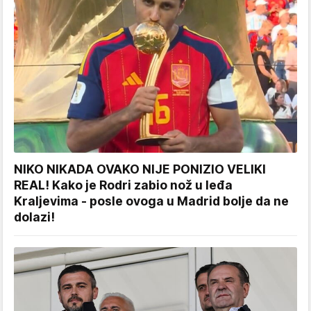
NIKO NIKADA OVAKO NIJE PONIZIO VELIKI
REAL! Kako je Rodri zabio nož u leđa
Kraljevima - posle ovoga u Madrid bolje da ne
dolazi!