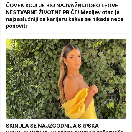
ČOVEK KOJI JE BIO NAJVAŽNIJI DEO LEOVE
NESTVARNE ŽIVOTNE PRIČE! Mesijev otac je
najzaslužniji za karijeru kakva se nikada neće
ponoviti
SKINULA SE NAJZGODNIJA SRPSKA