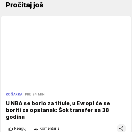
Pročitaj još
KOŠARKA
PRE 24 MIN
U NBA se borio za titule, u Evropi će se
boriti za opstanak: Šok transfer sa 38
godina
Reaguj
Komentariši