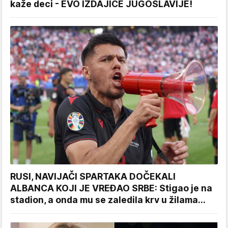
kaže deci - EVO IZDAJICE JUGOSLAVIJE!
RUSI, NAVIJAČI SPARTAKA DOČEKALI
ALBANCA KOJI JE VREĐAO SRBE: Stigao je na
stadion, a onda mu se zaledila krv u žilama...