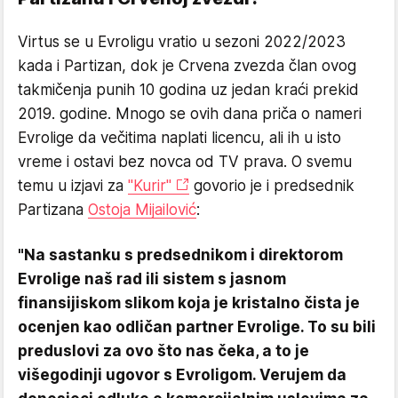
Virtus se u Evroligu vratio u sezoni 2022/2023
kada i Partizan, dok je Crvena zvezda član ovog
takmičenja punih 10 godina uz jedan kraći prekid
2019. godine. Mnogo se ovih dana priča o nameri
Evrolige da večitima naplati licencu, ali ih u isto
vreme i ostavi bez novca od TV prava. O svemu
temu u izjavi za
"Kurir"
govorio je i predsednik
Partizana
Ostoja Mijailović
:
"Na sastanku s predsednikom i direktorom
Evrolige naš rad ili sistem s jasnom
finansijiskom slikom koja je kristalno čista je
ocenjen kao odličan partner Evrolige. To su bili
preduslovi za ovo što nas čeka, a to je
višegodinji ugovor s Evroligom. Verujem da