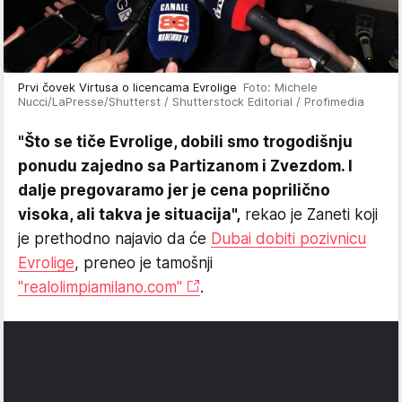
Prvi čovek Virtusa o licencama Evrolige
Foto: Michele
Nucci/LaPresse/Shutterst / Shutterstock Editorial / Profimedia
"Što se tiče Evrolige, dobili smo trogodišnju
ponudu zajedno sa Partizanom i Zvezdom. I
dalje pregovaramo jer je cena poprilično
visoka, ali takva je situacija",
rekao je Zaneti koji
je prethodno najavio da će
Dubai dobiti pozivnicu
Evrolige
, preneo je tamošnji
"realolimpiamilano.com"
.