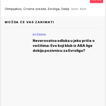
Olimpijakos, Crvena zvezda, Evroliga, Delije
Izvor: Kurir
MOŽDA ĆE VAS ZANIMATI
KOŠARKA
Neverovatna odluka u jeku priče o
večitima: Evo koji klub iz ABA lige
dobija pozivnicu za Evroligu?