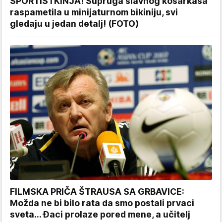
SPORTISTKINJA! Supruga slavnog košarkaša
raspametila u minijaturnom bikiniju, svi
gledaju u jedan detalj! (FOTO)
FILMSKA PRIČA ŠTRAUSA SA GRBAVICE:
Možda ne bi bilo rata da smo postali prvaci
sveta... Đaci prolaze pored mene, a učitelj