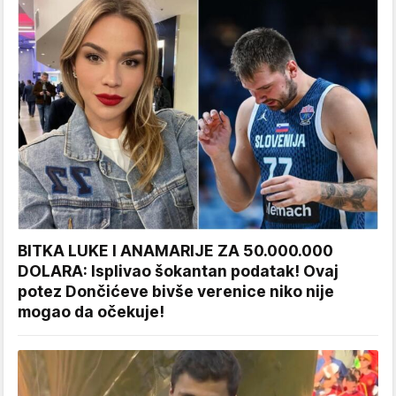
BITKA LUKE I ANAMARIJE ZA 50.000.000
DOLARA: Isplivao šokantan podatak! Ovaj
potez Dončićeve bivše verenice niko nije
mogao da očekuje!