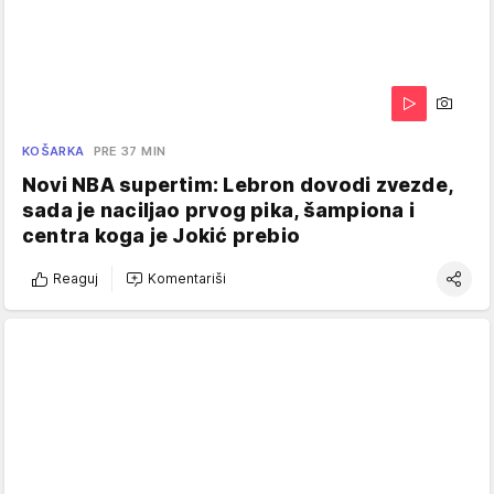
KOŠARKA
PRE 37 MIN
Novi NBA supertim: Lebron dovodi zvezde,
sada je naciljao prvog pika, šampiona i
centra koga je Jokić prebio
Reaguj
Komentariši