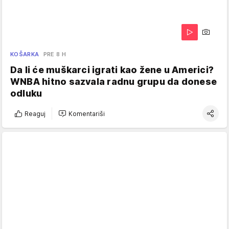
KOŠARKA
PRE 8 H
Da li će muškarci igrati kao žene u Americi?
WNBA hitno sazvala radnu grupu da donese
odluku
Reaguj
Komentariši