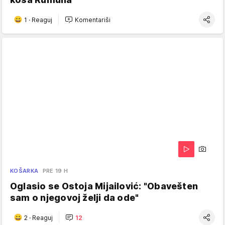
1
·
Reaguj
Komentariši
KOŠARKA
PRE 19 H
Oglasio se Ostoja Mijailović: "Obavešten
sam o njegovoj želji da ode"
2
·
Reaguj
12