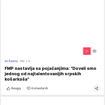
KOŠARKA
PRE 2 H
FMP nastavlja sa pojačanjima: "Doveli smo
jednog od najtalentovanijih srpskih
košarkaša"
Reaguj
Komentariši