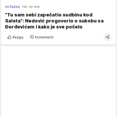
KOŠARKA
PRE 46 MIN
"Tu sam sebi zapečatio sudbinu kod
Saleta": Nedović progovorio o sukobu sa
Đorđevićem i kako je sve počelo
Reaguj
Komentariši