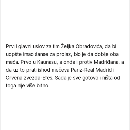
Prvi i glavni uslov za tim Željka Obradovića, da bi
uopšte imao šanse za prolaz, bio je da dobije oba
meča. Prvo u Kaunasu, a onda i protiv Madriđana, a
da uz to prati ishod mečeva Pariz-Real Madrid i
Crvena zvezda-Efes. Sada je sve gotovo i ništa od
toga nije više bitno.