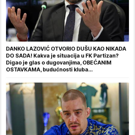
DANKO LAZOVIĆ OTVORIO DUŠU KAO NIKADA
DO SADA! Kakva je situacija u FK Partizan?
Digao je glas o dugovanjima, OBEĆANIM
OSTAVKAMA, budućnosti kluba...