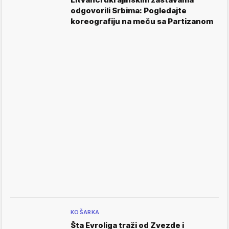
odgovorili Srbima: Pogledajte
koreografiju na meču sa Partizanom
KOŠARKA
Šta Evroliga traži od Zvezde i