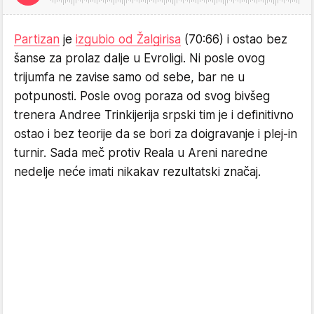
Partizan
je
izgubio od Žalgirisa
(70:66) i ostao bez
šanse za prolaz dalje u Evroligi. Ni posle ovog
trijumfa ne zavise samo od sebe, bar ne u
potpunosti. Posle ovog poraza od svog bivšeg
trenera Andree Trinkijerija srpski tim je i definitivno
ostao i bez teorije da se bori za doigravanje i plej-in
turnir. Sada meč protiv Reala u Areni naredne
nedelje neće imati nikakav rezultatski značaj.