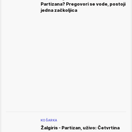
Partizana? Pregovori se vode, postoji
jedna začkoljica
KOŠARKA
Žalgiris - Partizan, uživo: Četvrtina