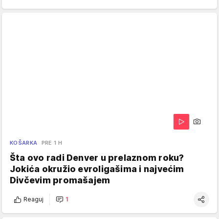
KOŠARKA
PRE 1 H
Šta ovo radi Denver u prelaznom roku?
Jokića okružio evroligašima i najvećim
Divčevim promašajem
Reaguj
1