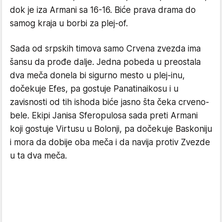
dok je iza Armani sa 16-16. Biće prava drama do
samog kraja u borbi za plej-of.
Sada od srpskih timova samo Crvena zvezda ima
šansu da prođe dalje. Jedna pobeda u preostala
dva meča donela bi sigurno mesto u plej-inu,
dočekuje Efes, pa gostuje Panatinaikosu i u
zavisnosti od tih ishoda biće jasno šta čeka crveno-
bele. Ekipi Janisa Sferopulosa sada preti Armani
koji gostuje Virtusu u Bolonji, pa dočekuje Baskoniju
i mora da dobije oba meča i da navija protiv Zvezde
u ta dva meča.