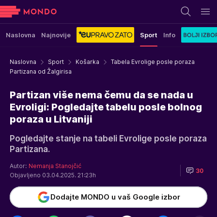
Naslovna
Najnovije
Sport
Info
Naslovna
Sport
Košarka
Tabela Evrolige posle poraza
Partizana od Žalgirisa
Partizan više nema čemu da se nada u
Evroligi: Pogledajte tabelu posle bolnog
poraza u Litvaniji
Pogledajte stanje na tabeli Evrolige posle poraza
Partizana.
Autor:
Nemanja Stanojčić
30
Objavljeno 03.04.2025. 21:23h
Dodajte MONDO u vaš Google izbor