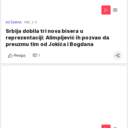
KOŠARKA
PRE 2 H
Srbija dobila tri nova bisera u
reprezentaciji: Alimpijević ih pozvao da
preuzmu tim od Jokića i Bogdana
Reaguj
1