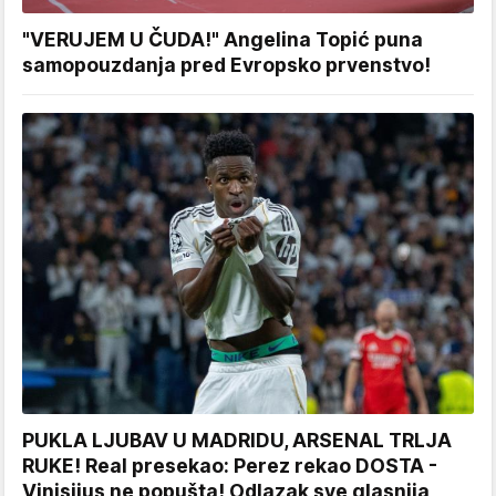
"VERUJEM U ČUDA!" Angelina Topić puna
samopouzdanja pred Evropsko prvenstvo!
PUKLA LJUBAV U MADRIDU, ARSENAL TRLJA
RUKE! Real presekao: Perez rekao DOSTA -
Vinisijus ne popušta! Odlazak sve glasnija