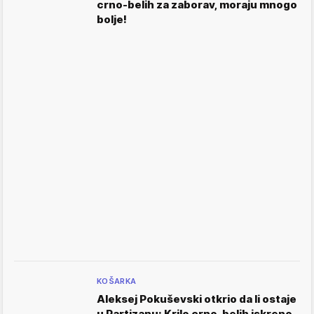
crno-belih za zaborav, moraju mnogo
bolje!
KOŠARKA
Aleksej Pokuševski otkrio da li ostaje
u Partizanu: Krilo crno-belih iskreno