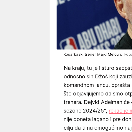
Košarkaški trener Majkl Meloun.
Fot
Na kraju, tu je i šturo saop
odnosno sin Džoš koji zauz
komandnom lancu, oprašta 
što objavljujemo da smo otp
trenera. Dejvid Adelman će o
sezone 2024/25",
rekao je 
nije doneta lagano i pre don
cilju da timu omogućimo na