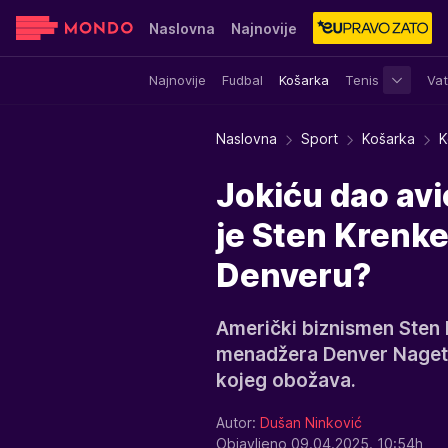
Naslovna
Najnovije
Najnovije
Fudbal
Košarka
Tenis
Vat
Sensa
Stvar ukusa
Yumama
Naslovna
Sport
Košarka
K
Jokiću dao avi
je Sten Krenke,
Denveru?
Američki biznismen Sten 
menadžera Denver Nagetsa,
kojeg obožava.
Autor:
Dušan Ninković
Objavljeno 09.04.2025. 10:54h