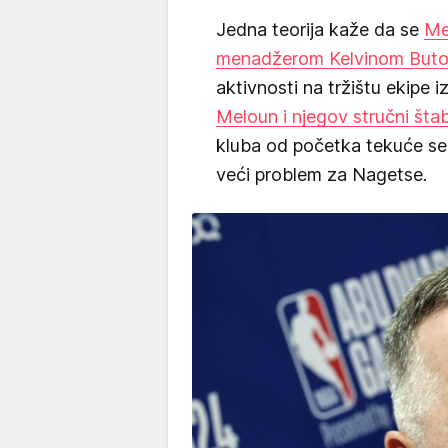
Jedna teorija kaže da se
Me
menadžerom Kelvinom But
aktivnosti na tržištu ekipe i
Meloun i njegov stručni štab
kluba od početka tekuće se
veći problem za Nagetse.