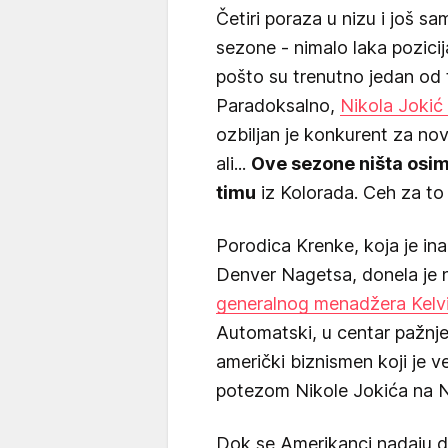
Četiri poraza u nizu i još s
sezone - nimalo laka pozici
pošto su trenutno jedan od 
Paradoksalno,
Nikola Jokić 
ozbiljan je konkurent za no
ali...
Ove sezone ništa osim 
timu
iz Kolorada. Ceh za to p
Porodica Krenke, koja je in
Denver Nagetsa, donela je 
generalnog menadžera Kelv
Automatski, u centar pažnje
američki biznismen koji je 
potezom Nikole Jokića na 
Dok se Amerikanci nadaju d