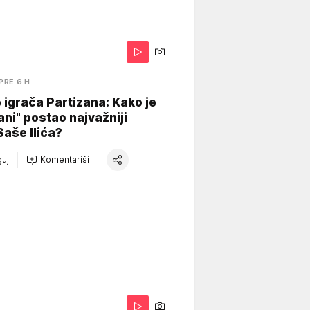
PRE 6 H
igrača Partizana: Kako je
ani" postao najvažniji
Saše Ilića?
uj
Komentariši