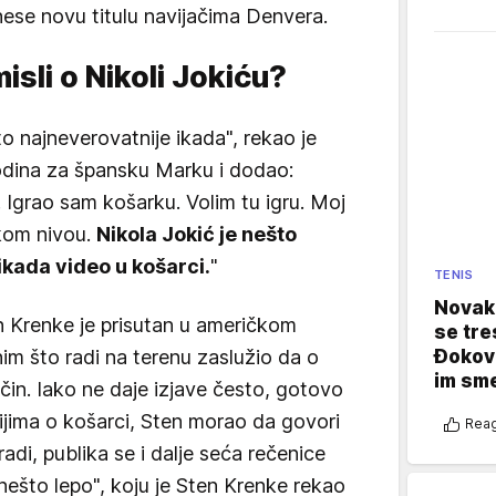
nese novu titulu navijačima Denvera.
isli o Nikoli Jokiću?
to najneverovatnije ikada", rekao je
odina za špansku Marku i dodao:
Igrao sam košarku. Volim tu igru. Moj
okom nivou.
Nikola Jokić je nešto
ikada video u košarci.
"
TENIS
Novak 
n Krenke je prisutan u američkom
se tre
Đokovi
nim što radi na terenu zaslužio da o
im sm
čin. Iako ne daje izjave često, gotovo
ijima o košarci, Sten morao da govori
Reag
adi, publika se i dalje seća rečenice
što lepo", koju je Sten Krenke rekao