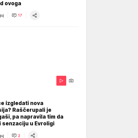
od ovoga
uj
17
A
e izgledati nova
ija? Raščerupali je
gaši, pa napravila tim da
 senzaciju u Evroligi
uj
2