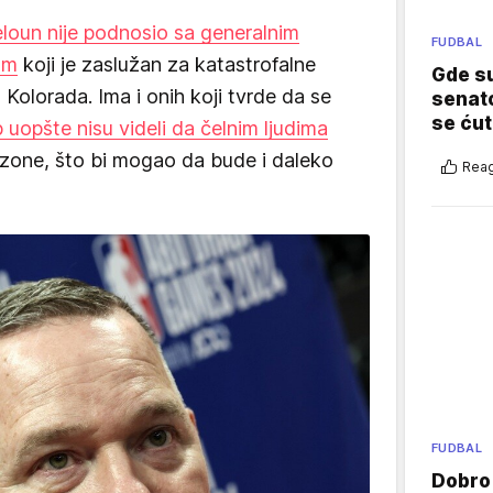
loun nije podnosio sa generalnim
FUDBAL
om
koji je zaslužan za katastrofalne
Gde su
z Kolorada. Ima i onih koji tvrde da se
senato
se ćut
 uopšte nisu videli da čelnim ljudima
zone, što bi mogao da bude i daleko
Reag
FUDBAL
Dobro