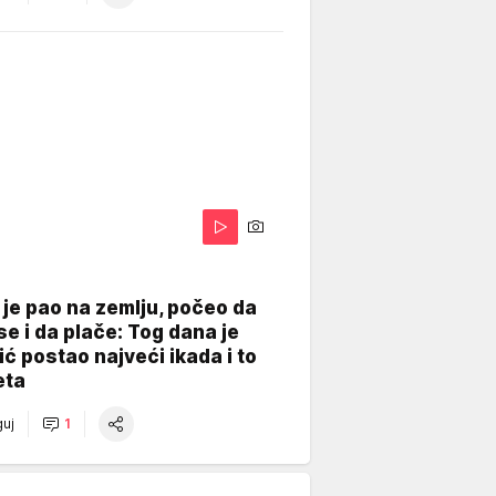
je pao na zemlju, počeo da
se i da plače: Tog dana je
ć postao najveći ikada i to
eta
uj
1