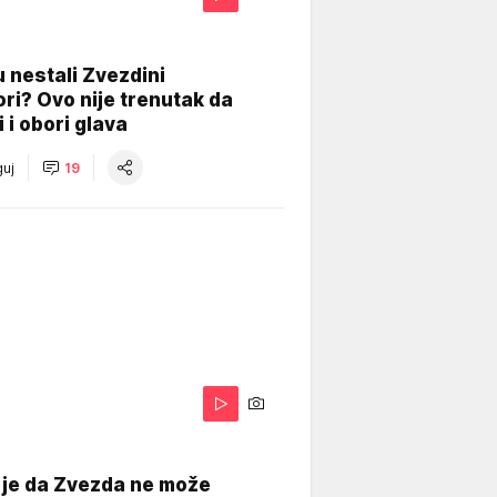
 nestali Zvezdini
ri? Ovo nije trenutak da
i i obori glava
uj
19
 je da Zvezda ne može