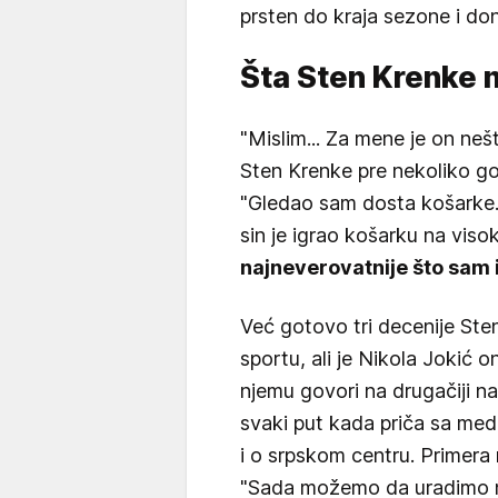
prsten do kraja sezone i do
Šta Sten Krenke m
"Mislim... Za mene je on neš
Sten Krenke pre nekoliko g
"Gledao sam dosta košarke. 
sin je igrao košarku na vis
najneverovatnije što sam 
Već gotovo tri decenije Ste
sportu, ali je Nikola Jokić o
njemu govori na drugačiji na
svaki put kada priča sa med
i o srpskom centru. Primera r
"Sada možemo da uradimo ne