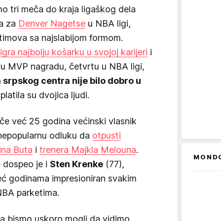
amo tri meča do kraja ligaškog dela
ja za
Denver Nagetse
u NBA ligi,
timova sa najslabijom formom.
igra najbolju košarku u svojoj karijeri
i
vu MVP nagradu, četvrtu u NBA ligi,
srpskog centra nije bilo dobro u
latila su dvojica ljudi.
ače već 25 godina većinski vlasnik
nepopularnu odluku da
otpusti
ina Buta
i
trenera Majkla Melouna
.
MOND
 dospeo je i
Sten Krenke
(77),
već godinama impresioniran svakim
NBA parketima.
a bismo uskoro mogli da vidimo