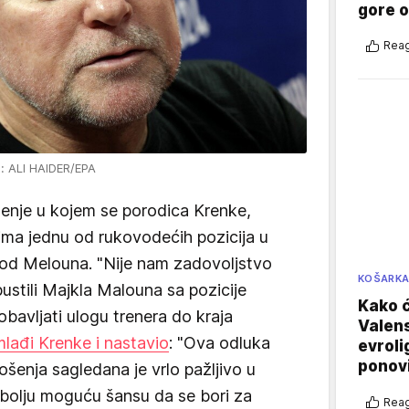
gore 
Reag
o: ALI HAIDER/EPA
štenje u kojem se porodica Krenke,
ima jednu od rukovodećih pozicija u
od Melouna. "Nije nam zadovoljstvo
KOŠARK
ustili Majkla Malouna sa pozicije
Kako ć
bavljati ulogu trenera do kraja
Valens
mlađi Krenke i nastavio
: "Ova odluka
evroli
ponovi
ošenja sagledana je vrlo pažljivo u
jbolju moguću šansu da se bori za
Reag