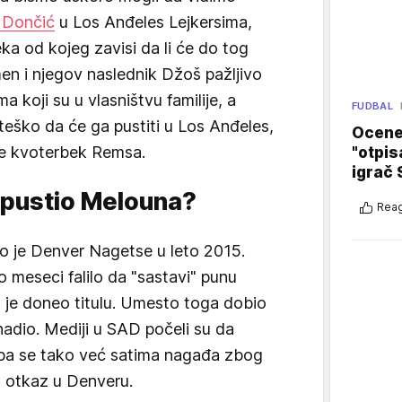
a Dončić
u Los Anđeles Lejkersima,
a od kojeg zavisi da li će do tog
men i njegov naslednik Džoš pažljivo
 koji su u vlasništvu familije, a
FUDBAL
 teško da će ga pustiti u Los Anđeles,
Ocene 
e kvoterbek Remsa.
"otpis
igrač 
tpustio Melouna?
Reag
o je Denver Nagetse u leto 2015.
 meseci falilo da "sastavi" punu
m je doneo titulu. Umesto toga dobio
nadio. Mediji u SAD počeli su da
, pa se tako već satima nagađa zbog
 otkaz u Denveru.