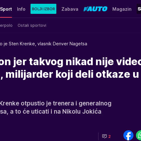
Sport
Info
Zabava
Magazin
erpolo
Ostali sportovi
o je Sten Krenke, vlasnik Denver Nagetsa
on jer takvog nikad nije vide
 milijarder koji deli otkaze u
Krenke otpustio je trenera i generalnog
 a to će uticati i na Nikolu Jokića
2