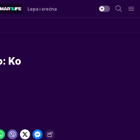
Lepa i srećna
o: Ko