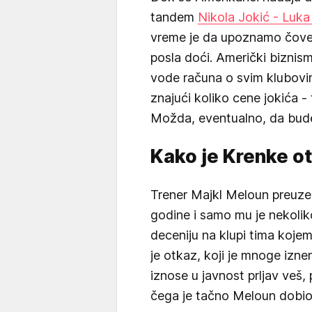
tandem
Nikola Jokić - Luk
vreme je da upoznamo čovek
posla doći. Američki biznis
vode računa o svim klubovima
znajući koliko cene jokića -
Možda, eventualno, da bud
Kako je Krenke o
Trener Majkl Meloun preuze
godine i samo mu je nekoliko
deceniju na klupi tima koje
je otkaz, koji je mnoge izne
iznose u javnost prljav veš
čega je tačno Meloun dobio