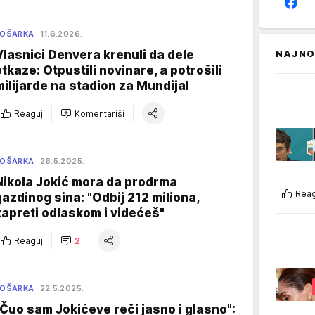
KOŠARKA
11.6.2026.
Vlasnici Denvera krenuli da dele
NAJNO
otkaze: Otpustili novinare, a potrošili
milijarde na stadion za Mundijal
Reaguj
Komentariši
KOŠARKA
26.5.2025.
Nikola Jokić mora da prodrma
Reag
gazdinog sina: "Odbij 212 miliona,
zapreti odlaskom i videćeš"
Reaguj
2
KOŠARKA
22.5.2025.
"Čuo sam Jokićeve reči jasno i glasno":