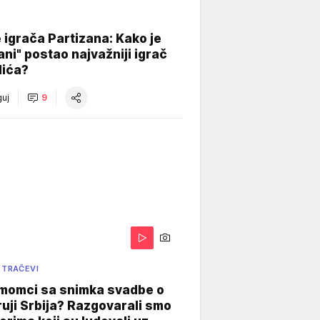
igrača Partizana: Kako je
ani" postao najvažniji igrač
lića?
uj
9
 TRAČEVI
 momci sa snimka svadbe o
uji Srbija? Razgovarali smo