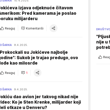
KOŠARKA
10.4.2025.
Jokićeva izjava odjeknuće čitavom
Amerikom: Pred kamerama je poslao
poruku milijarderu
Reaguj
Komentariši
DRUŠTV
"Pljus
nije u 
KOŠARKA
9.4.2025.
potre
"Prokockali su Jokićeve najbolje
Reag
godine": Sukob je trajao predugo, ovo
dođe kao milosrđe
Reaguj
1
KOŠARKA
9.4.2025.
Jokiću dao avion jer takvog nikad nije
video: Ko je Sten Krenke, milijarder koji
deli otkaze u Denveru?