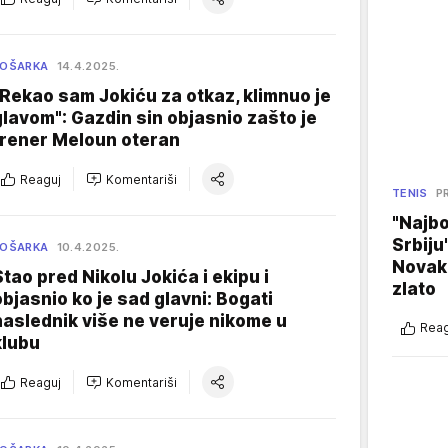
KOŠARKA
14.4.2025.
"Rekao sam Jokiću za otkaz, klimnuo je
glavom": Gazdin sin objasnio zašto je
trener Meloun oteran
Reaguj
Komentariši
TENIS
P
"Najbo
Srbiju
KOŠARKA
10.4.2025.
Novak
Stao pred Nikolu Jokića i ekipu i
zlato
objasnio ko je sad glavni: Bogati
naslednik više ne veruje nikome u
Reag
klubu
Reaguj
Komentariši