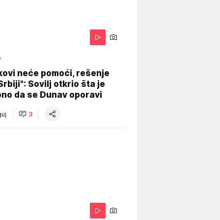
O
kovi neće pomoći, rešenje
Srbiji": Sovilj otkrio šta je
bno da se Dunav oporavi
uj
3