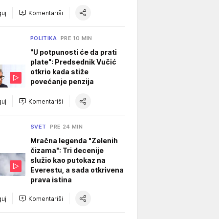
uj
Komentariši
POLITIKA
PRE 10 MIN
"U potpunosti će da prati
plate": Predsednik Vučić
otkrio kada stiže
povećanje penzija
uj
Komentariši
SVET
PRE 24 MIN
Mračna legenda "Zelenih
čizama": Tri decenije
služio kao putokaz na
Everestu, a sada otkrivena
prava istina
uj
Komentariši