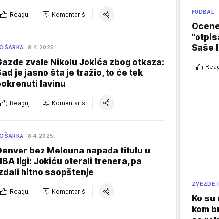
FUDBAL
Reaguj
Komentariši
Ocene 
"otpis
Saše I
KOŠARKA
9.4.2025.
Gazde zvale Nikolu Jokića zbog otkaza:
Reag
Sad je jasno šta je tražio, to će tek
pokrenuti lavinu
Reaguj
Komentariši
KOŠARKA
8.4.2025.
Denver bez Melouna napada titulu u
NBA ligi: Jokiću oterali trenera, pa
izdali hitno saopštenje
ZVEZDE I
Reaguj
Komentariši
Ko su
kom br