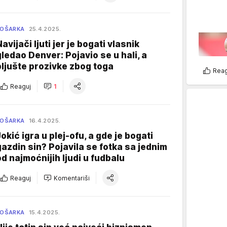
KOŠARKA
25.4.2025.
avijači ljuti jer je bogati vlasnik
gledao Denver: Pojavio se u hali, a
pljušte prozivke zbog toga
Reag
Reaguj
1
KOŠARKA
16.4.2025.
Jokić igra u plej-ofu, a gde je bogati
gazdin sin? Pojavila se fotka sa jednim
od najmoćnijih ljudi u fudbalu
Reaguj
Komentariši
KOŠARKA
15.4.2025.