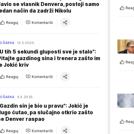
Javio se vlasnik Denvera, postoji samo
Reag
jedan način da zadrži Nikolu
Reaguj
Komentariši
KOŠARKA
12.5.2025.
"U tih 5 sekundi gluposti sve je stalo":
Pitajte gazdinog sina i trenera zašto im
Reag
e Jokić kriv
Reaguj
Komentariši
KOŠARKA
4.5.2025.
"Gazdin sin je bio u pravu": Jokić je
dugo ćutao, pa slučajno otkrio zašto
se Denver raspao
Reag
Reaguj
Komentariši