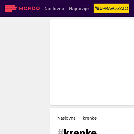
Naslovna
Najnovije
Sensa
Stvar ukusa
Yumama
Naslovna
krenke
#
krenke