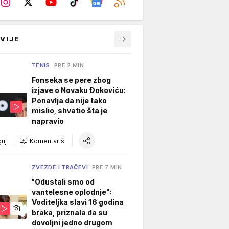
VIJE
TENIS
PRE 2 MIN
Fonseka se pere zbog
izjave o Novaku Đokoviću:
Ponavlja da nije tako
mislio, shvatio šta je
napravio
uj
Komentariši
ZVEZDE I TRAČEVI
PRE 7 MIN
"Odustali smo od
vantelesne oplodnje":
Voditeljka slavi 16 godina
braka, priznala da su
dovoljni jedno drugom