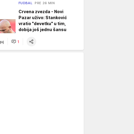
FUDBAL
PRE 26 MIN
Crvena zvezda - Novi
Pazar uživo: Stanković
vratio "devetku" u tim,
dobija još jednu šansu
uj
1