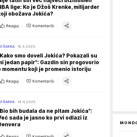
Nije tatin sin već najveći biznismen
NBA lige: Ko je Džoš Krenke, milijarder
koji obožava Jokića?
Reaguj
Komentariši
KOŠARKA
15.4.2025.
"Kako smo doveli Jokića? Pokazali su
mi jedan papir": Gazdin sin progovorio
o momentu koji je promenio istoriju
Reaguj
Komentariši
KOŠARKA
14.4.2025.
"Bio bih budala da ne pitam Jokića":
Već sada je jasno ko prvi odlazi iz
MOND
Denvera
Reaguj
Komentariši