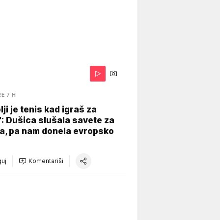
RE 7 H
lji je tenis kad igraš za
": Dušica slušala savete za
a, pa nam donela evropsko
uj
Komentariši