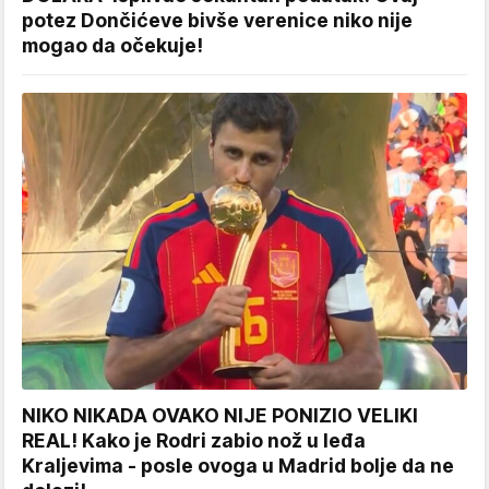
potez Dončićeve bivše verenice niko nije
mogao da očekuje!
NIKO NIKADA OVAKO NIJE PONIZIO VELIKI
REAL! Kako je Rodri zabio nož u leđa
Kraljevima - posle ovoga u Madrid bolje da ne