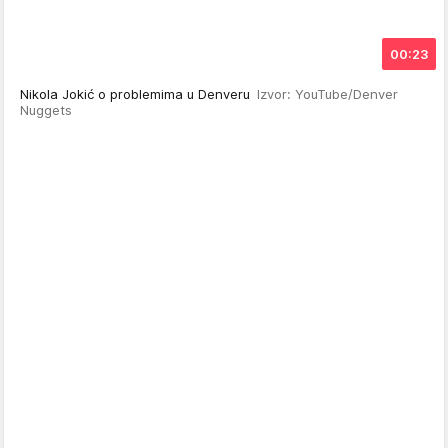
00:23
Nikola Jokić o problemima u Denveru
Izvor: YouTube/Denver
Nuggets