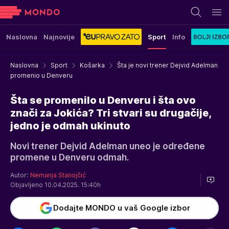
Naslovna
Najnovije
Sport
Info
Naslovna
Sport
Košarka
Šta je novi trener Dejvid Adelman
promenio u Denveru
Šta se promenilo u Denveru i šta ovo
znači za Jokića? Tri stvari su drugačije,
jedno je odmah ukinuto
Novi trener Dejvid Adelman uneo je određene
promene u Denveru odmah.
Autor:
Nemanja Stanojčić
Objavljeno 10.04.2025. 15:40h
Dodajte MONDO u vaš Google izbor