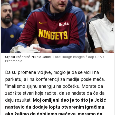
Srpski košarkaš Nikola Jokić.
Foto: Imagn Images / ddp USA /
Profimedia
Da su promene vidljive, moglo je da se vidi i na
parketu, a i na konferenciji za medije posle meča.
"Imali smo sjajnu energiju na početku. Morate da
zadržite stvari koje radite, da se nadate da će da
daju rezultat.
Moj omiljeni deo je to što je Jokić
nastavio da dodaje loptu otvorenim igračima,
ako želimo da dobijamo mečeve, moramo da