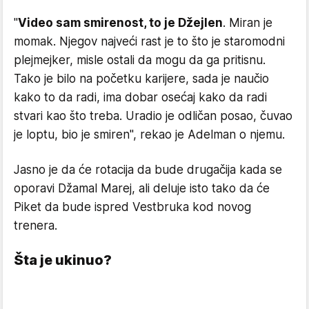
"
Video sam smirenost, to je Džejlen
. Miran je
momak. Njegov najveći rast je to što je staromodni
plejmejker, misle ostali da mogu da ga pritisnu.
Tako je bilo na početku karijere, sada je naučio
kako to da radi, ima dobar osećaj kako da radi
stvari kao što treba. Uradio je odličan posao, čuvao
je loptu, bio je smiren", rekao je Adelman o njemu.
Jasno je da će rotacija da bude drugačija kada se
oporavi Džamal Marej, ali deluje isto tako da će
Piket da bude ispred Vestbruka kod novog
trenera.
Šta je ukinuo?