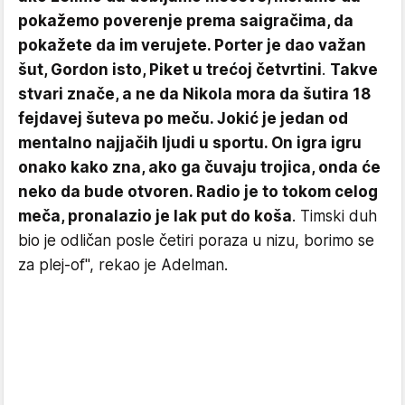
pokažemo poverenje prema saigračima, da
pokažete da im verujete. Porter je dao važan
šut, Gordon isto, Piket u trećoj četvrtini
.
Takve
stvari znače, a ne da Nikola mora da šutira 18
fejdavej šuteva po meču. Jokić je jedan od
mentalno najjačih ljudi u sportu. On igra igru
onako kako zna, ako ga čuvaju trojica, onda će
neko da bude otvoren. Radio je to tokom celog
meča, pronalazio je lak put do koša
. Timski duh
bio je odličan posle četiri poraza u nizu, borimo se
za plej-of", rekao je Adelman.