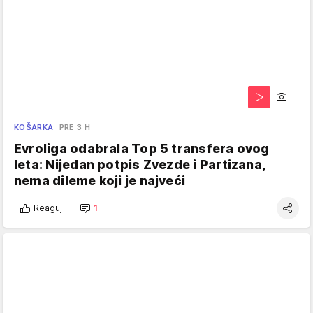
KOŠARKA
PRE 3 H
Evroliga odabrala Top 5 transfera ovog
leta: Nijedan potpis Zvezde i Partizana,
nema dileme koji je najveći
Reaguj
1