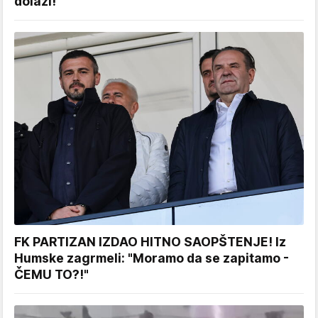
dolazi!
FK PARTIZAN IZDAO HITNO SAOPŠTENJE! Iz
Humske zagrmeli: "Moramo da se zapitamo -
ČEMU TO?!"