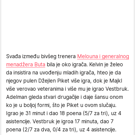
Svađa između bivšeg trenera
Melouna i generalnog
menadžera Buta
bila je oko igrača. Kelvin je želeo
da insistira na uvođenju mladih igrača, hteo je da
njegov pulen Džejlen Piket više igra, dok je Majkl
više verovao veteranima i više mu je igrao Vestbruk.
Adelman gleda stvari drugačije i daje šansu onom
ko je u boljoj formi, što je Piket u ovom slučaju.
Igrao je 31 minut i dao 18 poena (5/7 za tri), uz 4
asistencije. Vestbruk je igroa 17 minuta, dao 7
poena (2/7 za dva, 0/4 za tri), uz 4 asistencije.