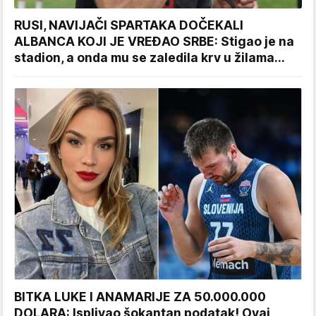
RUSI, NAVIJAČI SPARTAKA DOČEKALI
ALBANCA KOJI JE VREĐAO SRBE: Stigao je na
stadion, a onda mu se zaledila krv u žilama...
BITKA LUKE I ANAMARIJE ZA 50.000.000
DOLARA: Isplivao šokantan podatak! Ovaj