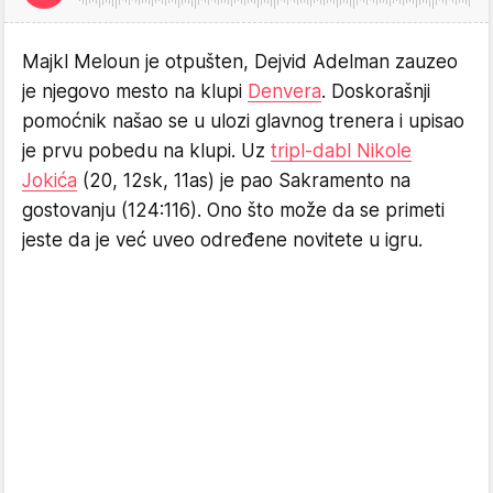
Majkl Meloun je otpušten, Dejvid Adelman zauzeo
je njegovo mesto na klupi
Denvera
. Doskorašnji
pomoćnik našao se u ulozi glavnog trenera i upisao
je prvu pobedu na klupi. Uz
tripl-dabl Nikole
Jokića
(20, 12sk, 11as) je pao Sakramento na
gostovanju (124:116). Ono što može da se primeti
jeste da je već uveo određene novitete u igru.