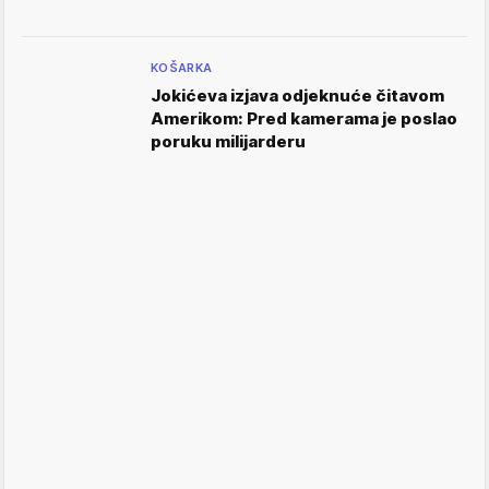
KOŠARKA
Jokićeva izjava odjeknuće čitavom
Amerikom: Pred kamerama je poslao
poruku milijarderu