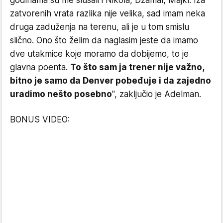
godinama su me slušali i Nikola, Džamal, Majkl. Iza
zatvorenih vrata razlika nije velika, sad imam neka
druga zaduženja na terenu, ali je u tom smislu
slično. Ono što želim da naglasim jeste da imamo
dve utakmice koje moramo da dobijemo, to je
glavna poenta.
To što sam ja trener nije važno,
bitno je samo da Denver pobeđuje i da zajedno
uradimo nešto posebno
", zaključio je Adelman.
BONUS VIDEO: