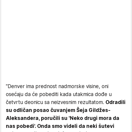
"Denver ima prednost nadmorske visine, oni
osećaju da će pobediti kada utakmica dođe u
četvrtu deonicu sa neizvesnim rezultatom.
Odradili
su odličan posao čuvanjem Šeja Gildžes-
Aleksandera, poručili su 'Neko drugi mora da
nas pobedi'. Onda smo videli da neki šutevi