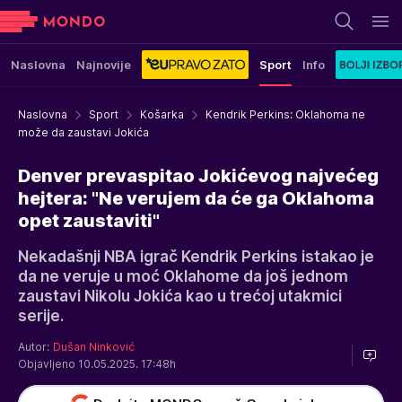
Naslovna
Najnovije
Sport
Info
Naslovna
Sport
Košarka
Kendrik Perkins: Oklahoma ne
može da zaustavi Jokića
Denver prevaspitao Jokićevog najvećeg
hejtera: "Ne verujem da će ga Oklahoma
opet zaustaviti"
Nekadašnji NBA igrač Kendrik Perkins istakao je
da ne veruje u moć Oklahome da još jednom
zaustavi Nikolu Jokića kao u trećoj utakmici
serije.
Autor:
Dušan Ninković
Objavljeno 10.05.2025. 17:48h