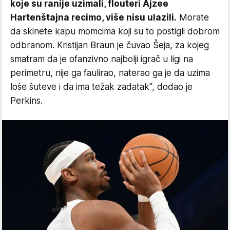
koje su ranije uzimali, flouteri Ajzee
Hartenštajna recimo, više nisu ulazili.
Morate
da skinete kapu momcima koji su to postigli dobrom
odbranom. Kristijan Braun je čuvao Šeja, za kojeg
smatram da je ofanzivno najbolji igrač u ligi na
perimetru, nije ga faulirao, naterao ga je da uzima
loše šuteve i da ima težak zadatak", dodao je
Perkins.