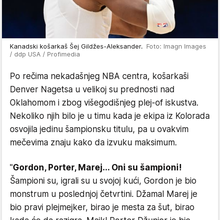
Kanadski košarkaš Šej Gildžes-Aleksander.
Foto: Imagn Images
/ ddp USA / Profimedia
Po rečima nekadašnjeg NBA centra, košarkaši
Denver Nagetsa u velikoj su prednosti nad
Oklahomom i zbog višegodišnjeg plej-of iskustva.
Nekoliko njih bilo je u timu kada je ekipa iz Kolorada
osvojila jedinu šampionsku titulu, pa u ovakvim
mečevima znaju kako da izvuku maksimum.
"
Gordon, Porter, Marej... Oni su šampioni!
Šampioni su, igrali su u svojoj kući, Gordon je bio
monstrum u poslednjoj četvrtini. Džamal Marej je
bio pravi plejmejker, birao je mesta za šut, birao