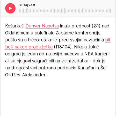
Slušaj vest
Košarkaši
Denver Nagetsa
imaju prednost (2:1) nad
Oklahomom u polufinalu Zapadne konferencije,
pošto su u trćeoj utakmici pred svojim navijačima
bili
bolji nakon produžetka
(113:104). Nikola Jokić
odigrao je jedan od najlošijih mečeva u NBA karijeri,
ali su njegovi saigrači bili na visini zadatka - dok je
na drugoj strani potpuno podbacio Kanađanin Šej
Gildžes-Aleksander.