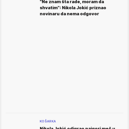
"Ne znam šta rade, moram da
shvatim": Nikola Jokić priznao
novinaru da nema odgovor
KOŠARKA
Nikola Jokić odigrao najgori meč u