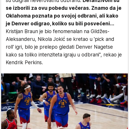
su odigrali neverovatnu odbranu.
Defanzivom su
se izborili za ovu pobedu večeras. Znamo da je
Oklahoma poznata po svojoj odbrani, ali kako
je Denver odigrao, koliko su bili posvećeni...
Kristijan Braun je bio fenomenalan na Gildžes-
Aleksanderu, Nikola Jokić se kretao u 'pick and
roll' igri, bilo je prelepo gledati Denver Nagetse
kako sa toliko intenziteta igraju u odbrani", rekao je
Kendrik Perkins.