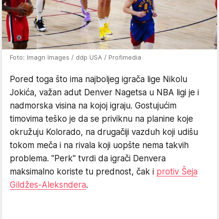
Foto: Imagn Images / ddp USA / Profimedia
Pored toga što ima najboljeg igrača lige Nikolu
Jokića, važan adut Denver Nagetsa u NBA ligi je i
nadmorska visina na kojoj igraju. Gostujućim
timovima teško je da se priviknu na planine koje
okružuju Kolorado, na drugačiji vazduh koji udišu
tokom meča i na rivala koji uopšte nema takvih
problema. "Perk" tvrdi da igrači Denvera
maksimalno koriste tu prednost, čak i
protiv Šeja
Gildžes-Aleksndera
.