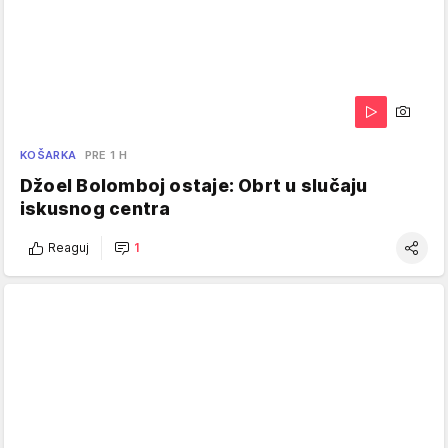
KOŠARKA
PRE 1 H
Džoel Bolomboj ostaje: Obrt u slučaju
iskusnog centra
Reaguj
1