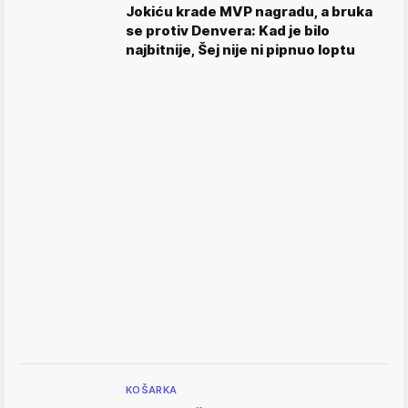
Jokiću krade MVP nagradu, a bruka
se protiv Denvera: Kad je bilo
najbitnije, Šej nije ni pipnuo loptu
KOŠARKA