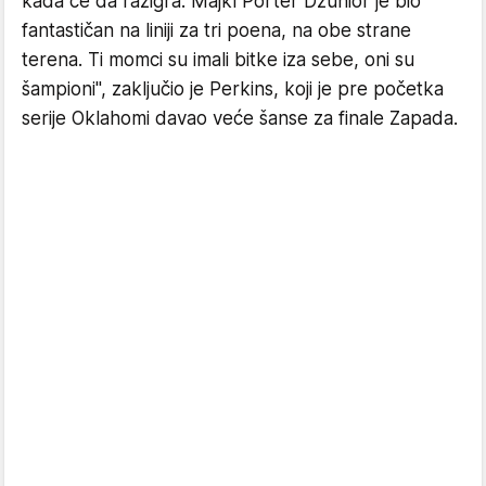
kada će da razigra. Majkl Porter Džunior je bio
fantastičan na liniji za tri poena, na obe strane
terena. Ti momci su imali bitke iza sebe, oni su
šampioni", zaključio je Perkins, koji je pre početka
serije Oklahomi davao veće šanse za finale Zapada.