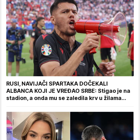
RUSI, NAVIJAČI SPARTAKA DOČEKALI
ALBANCA KOJI JE VREĐAO SRBE: Stigao je na
stadion, a onda mu se zaledila krv u žilama...