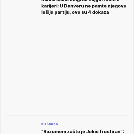
karijeri: U Denveru ne pamte njegovu
lošiju partiju, ovo su 4 dokaza
KOŠARKA
"Razumem zašto je Jokić frustiran":