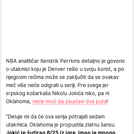
NBA analitičar Kendrik Perrkins detaljno je govorio
o utakmici koju je Denver rešio u svoju korist, a po
njegovim rečima može se zaključiti da se ovakav
meč više neće odigrati u seriji. Pre svega jer
srpskog košarkaša Nikolu Jokića niko, pa ni
Oklahoma,
neće moći da zaustavi dva puta
!
"Deluje mi da će ova serija potrajati sedam
utakmica. Oklahoma je propustila zlatnu šansu.
Jokić je šutirao 8/25 iz igre, imao je mnogo