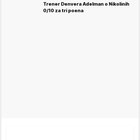
Trener Denvera Adelman o Nikolinih
0/10 za tri poena