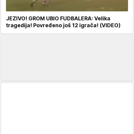
JEZIVO! GROM UBIO FUDBALERA: Velika
tragedija! Povređeno još 12 igrača! (VIDEO)