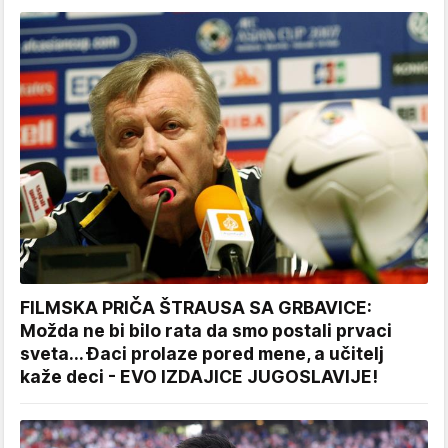
FILMSKA PRIČA ŠTRAUSA SA GRBAVICE:
Možda ne bi bilo rata da smo postali prvaci
sveta... Đaci prolaze pored mene, a učitelj
kaže deci - EVO IZDAJICE JUGOSLAVIJE!