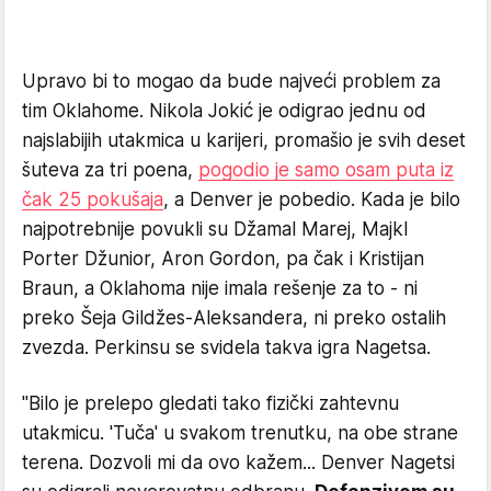
Upravo bi to mogao da bude najveći problem za
tim Oklahome. Nikola Jokić je odigrao jednu od
najslabijih utakmica u karijeri, promašio je svih deset
šuteva za tri poena,
pogodio je samo osam puta iz
čak 25 pokušaja
, a Denver je pobedio. Kada je bilo
najpotrebnije povukli su Džamal Marej, Majkl
Porter Džunior, Aron Gordon, pa čak i Kristijan
Braun, a Oklahoma nije imala rešenje za to - ni
preko Šeja Gildžes-Aleksandera, ni preko ostalih
zvezda. Perkinsu se svidela takva igra Nagetsa.
"Bilo je prelepo gledati tako fizički zahtevnu
utakmicu. 'Tuča' u svakom trenutku, na obe strane
terena. Dozvoli mi da ovo kažem... Denver Nagetsi