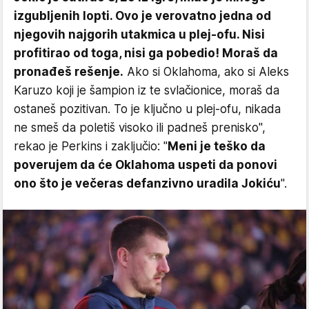
izgubljenih lopti. Ovo je verovatno jedna od
njegovih najgorih utakmica u plej-ofu. Nisi
profitirao od toga, nisi ga pobedio! Moraš da
pronađeš rešenje.
Ako si Oklahoma, ako si Aleks
Karuzo koji je šampion iz te svlačionice, moraš da
ostaneš pozitivan. To je ključno u plej-ofu, nikada
ne smeš da poletiš visoko ili padneš prenisko",
rekao je Perkins i zaključio: "
Meni je teško da
poverujem da će Oklahoma uspeti da ponovi
ono što je večeras defanzivno uradila Jokiću
".