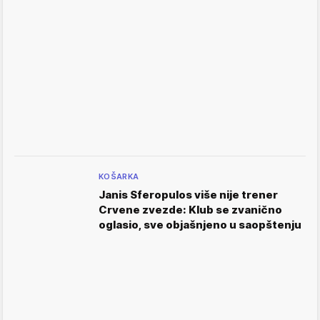
KOŠARKA
Janis Sferopulos više nije trener
Crvene zvezde: Klub se zvanično
oglasio, sve objašnjeno u saopštenju