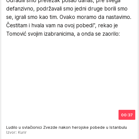
Odradili smo pretežak posao danas, pre svega
defanzivno, podržavali smo jedni druge borili smo
se, igrali smo kao tim. Ovako moramo da nastavimo.
Čestitam i hvala vam na ovoj pobedi", rekao je
Tomović svojim izabranicima, a onda se zaorilo:
00:37
Ludilo u svlačionici Zvezde nakon herojske pobede u Istanbulu
Izvor: Kurir