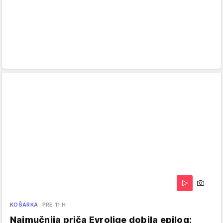
KOŠARKA
PRE 11 H
Najmučnija priča Evrolige dobila epilog: