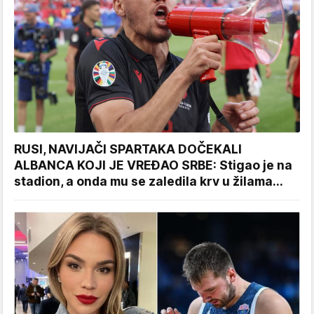
RUSI, NAVIJAČI SPARTAKA DOČEKALI
ALBANCA KOJI JE VREĐAO SRBE: Stigao je na
stadion, a onda mu se zaledila krv u žilama...