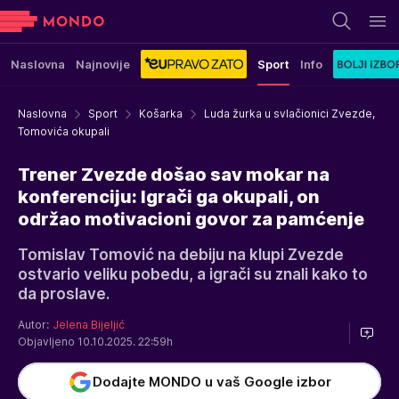
Naslovna
Najnovije
Sport
Info
Naslovna
Sport
Košarka
Luda žurka u svlačionici Zvezde,
Tomovića okupali
Trener Zvezde došao sav mokar na
konferenciju: Igrači ga okupali, on
održao motivacioni govor za pamćenje
Tomislav Tomović na debiju na klupi Zvezde
ostvario veliku pobedu, a igrači su znali kako to
da proslave.
Autor:
Jelena Bijeljić
Objavljeno 10.10.2025. 22:59h
Dodajte MONDO u vaš Google izbor