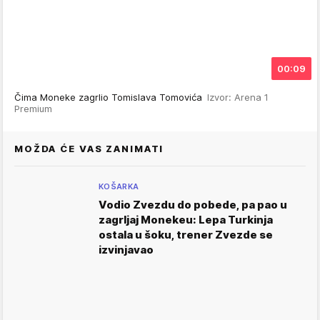
00:09
Čima Moneke zagrlio Tomislava Tomovića
Izvor: Arena 1
Premium
MOŽDA ĆE VAS ZANIMATI
KOŠARKA
Vodio Zvezdu do pobede, pa pao u
zagrljaj Monekeu: Lepa Turkinja
ostala u šoku, trener Zvezde se
izvinjavao