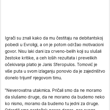
Igrači su znali kako da mu čestitaju na debitantskoj
pobedi u Evroligi, a on je potom održao motivacioni
govor. Nisu laki dani iza crveno-belih koji su slušali
žestoke kritike, a ceh loših rezultata i prevelikih
očekivanja platio je Janis Sferopulos. Tomović je
više puta u svom izlaganju ponovio da je zajedništvo
donelo trijumf njegovom timu.
"Neverovatna utakmica. Pričali smo da ne moramo
da slušamo druge, da ne moramo da budemo neko
ko nismo, moramo da budemo tu jedni za druge.