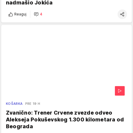
nadmašio Jokića
Reaguj
4
KOŠARKA
PRE 19 H
Zvanično: Trener Crvene zvezde odveo
Alekseja Pokuševskog 1.300 kilometara od
Beograda