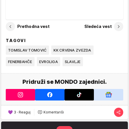
Prethodna vest
Sledeća vest
TAGOVI
TOMISLAV TOMOVIĆ
KK CRVENA ZVEZDA
FENERBAHČE
EVROLIGA
SLAVLJE
Pridruži se MONDO zajednici.
3
·
Reaguj
Komentariši