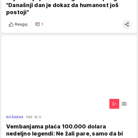
"Današnji dan je dokaz da humanost još
postoji"
Reaguj
1
KOŠARKA
PRE 18 H
Vembanjama plaća 100.000 dolara
nedeljno legendi: Ne žali pare, samo da bi