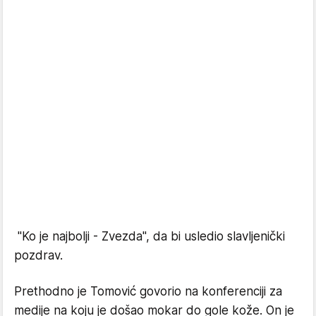
"Ko je najbolji - Zvezda", da bi usledio slavljenički
pozdrav.
Prethodno je Tomović govorio na konferenciji za
medije na koju je došao mokar do gole kože. On je