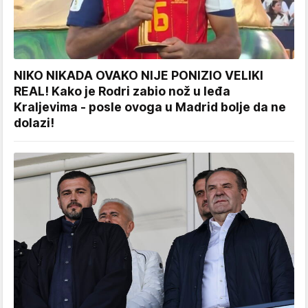
NIKO NIKADA OVAKO NIJE PONIZIO VELIKI
REAL! Kako je Rodri zabio nož u leđa
Kraljevima - posle ovoga u Madrid bolje da ne
dolazi!