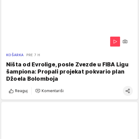
KOŠARKA
PRE 7 H
Ništa od Evrolige, posle Zvezde u FIBA Ligu
šampiona: Propali projekat pokvario plan
Džoela Bolomboja
Reaguj
Komentariši