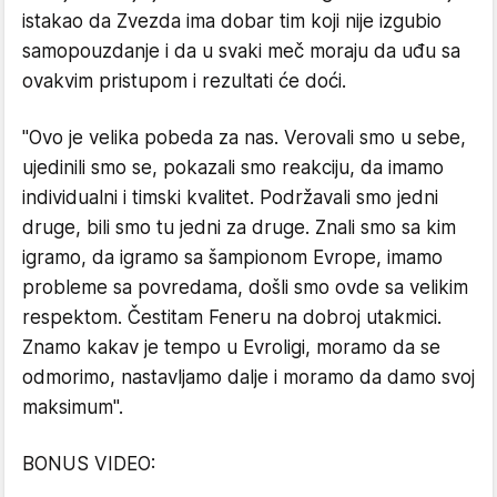
istakao da Zvezda ima dobar tim koji nije izgubio
samopouzdanje i da u svaki meč moraju da uđu sa
ovakvim pristupom i rezultati će doći.
"Ovo je velika pobeda za nas. Verovali smo u sebe,
ujedinili smo se, pokazali smo reakciju, da imamo
individualni i timski kvalitet. Podržavali smo jedni
druge, bili smo tu jedni za druge. Znali smo sa kim
igramo, da igramo sa šampionom Evrope, imamo
probleme sa povredama, došli smo ovde sa velikim
respektom. Čestitam Feneru na dobroj utakmici.
Znamo kakav je tempo u Evroligi, moramo da se
odmorimo, nastavljamo dalje i moramo da damo svoj
maksimum".
BONUS VIDEO: