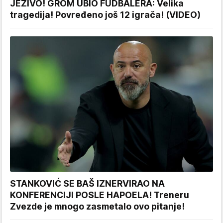
JEZIVO! GROM UBIO FUDBALERA: Velika
tragedija! Povređeno još 12 igrača! (VIDEO)
STANKOVIĆ SE BAŠ IZNERVIRAO NA
KONFERENCIJI POSLE HAPOELA! Treneru
Zvezde je mnogo zasmetalo ovo pitanje!