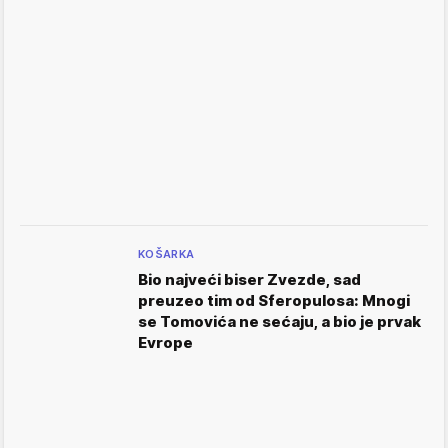
KOŠARKA
Bio najveći biser Zvezde, sad
preuzeo tim od Sferopulosa: Mnogi
se Tomovića ne sećaju, a bio je prvak
Evrope