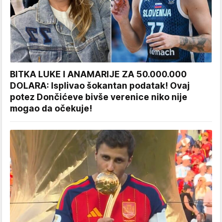
BITKA LUKE I ANAMARIJE ZA 50.000.000
DOLARA: Isplivao šokantan podatak! Ovaj
potez Dončićeve bivše verenice niko nije
mogao da očekuje!