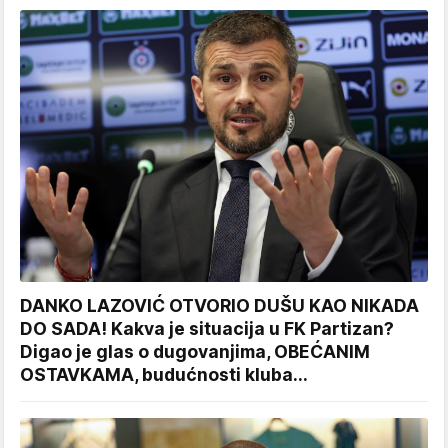
DANKO LAZOVIĆ OTVORIO DUŠU KAO NIKADA
DO SADA! Kakva je situacija u FK Partizan?
Digao je glas o dugovanjima, OBEĆANIM
OSTAVKAMA, budućnosti kluba...