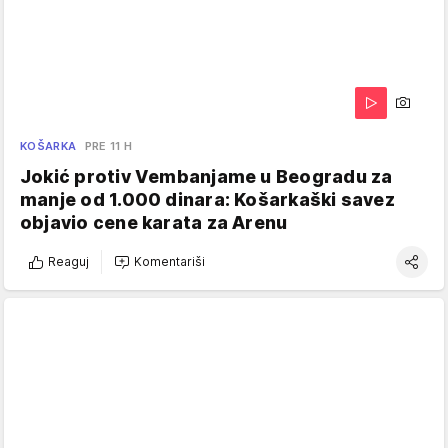
KOŠARKA
PRE 11 H
Jokić protiv Vembanjame u Beogradu za
manje od 1.000 dinara: Košarkaški savez
objavio cene karata za Arenu
Reaguj
Komentariši