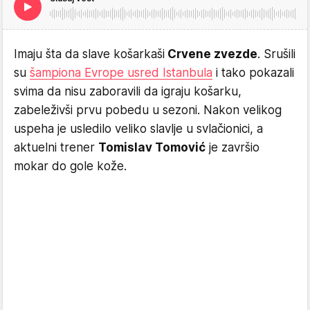
Imaju šta da slave košarkaši
Crvene zvezde
. Srušili
su
šampiona Evrope usred Istanbula
i tako pokazali
svima da nisu zaboravili da igraju košarku,
zabeleživši prvu pobedu u sezoni. Nakon velikog
uspeha je usledilo veliko slavlje u svlačionici, a
aktuelni trener
Tomislav Tomović
je završio
mokar do gole kože.