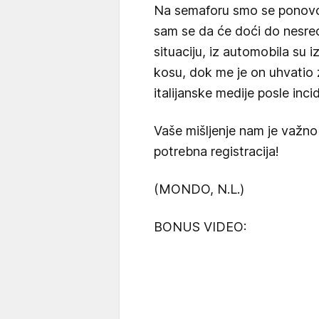
Na semaforu smo se ponovo s
sam se da će doći do nesre
situaciju, iz automobila su i
kosu, dok me je on uhvatio z
italijanske medije posle inci
Vaše mišljenje nam je važno
potrebna registracija!
(MONDO, N.L.)
BONUS VIDEO: