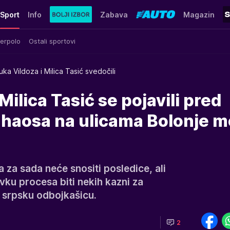
Sport
Info
Zabava
Magazin
erpolo
Ostali sportovi
uka Vildoza i Milica Tasić svedočili
Milica Tasić se pojavili pred
 haosa na ulicama Bolonje mo
a za sada neće snositi posledice, ali
vku procesa biti nekih kazni za
 srpsku odbojkašicu.
2