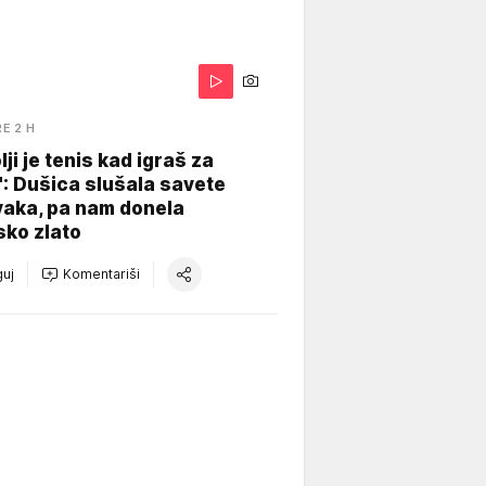
RE 2 H
lji je tenis kad igraš za
": Dušica slušala savete
vaka, pa nam donela
sko zlato
uj
Komentariši