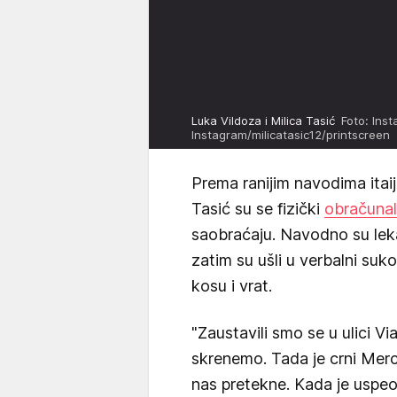
Luka Vildoza i Milica Tasić
Foto: Ins
Instagram/milicatasic12/printscreen
Prema ranijim navodima itaij
Tasić su se fizički
obračunal
saobraćaju. Navodno su lekar
zatim su ušli u verbalni suko
kosu i vrat.
"Zaustavili smo se u ulici Vi
skrenemo. Tada je crni Mer
nas pretekne. Kada je uspeo