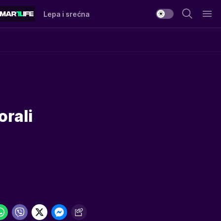
Lepa i srećna
rali