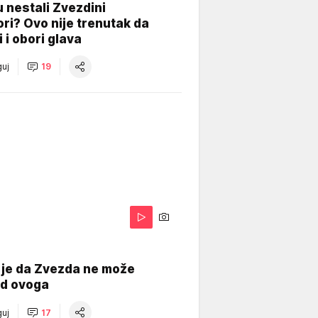
 nestali Zvezdini
ri? Ovo nije trenutak da
i i obori glava
uj
19
 je da Zvezda ne može
od ovoga
uj
17