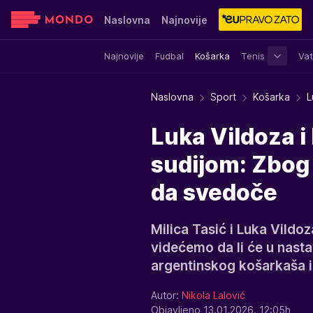
Naslovna
Najnovije
Najnovije
Fudbal
Košarka
Tenis
Vat
Sensa
Stvar ukusa
Yumama
Naslovna
Sport
Košarka
L
Luka Vildoza i 
sudijom: Zbog
da svedoče
Milica Tasić i Luka Vildoz
videćemo da li će u nasta
argentinskog košarkaša i
Autor:
Nikola Lalović
Objavljeno 13.01.2026. 12:05h