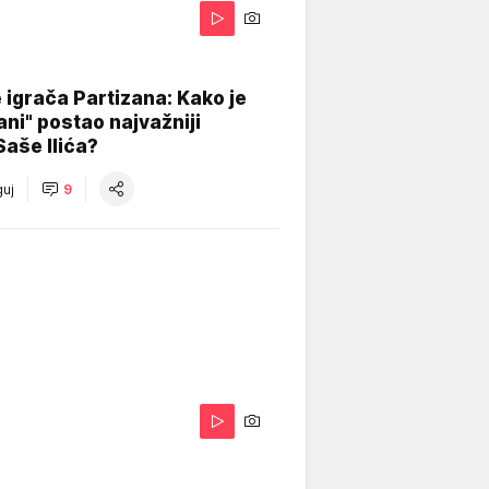
igrača Partizana: Kako je
ani" postao najvažniji
Saše Ilića?
uj
9