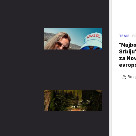
TENIS
P
"Najbo
Srbiju
za No
evrop
Reag