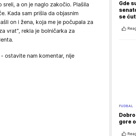
Gde su
reli, a on je naglo zakočio. Plašila
senato
će. Kada sam prišla da objasnim
se ćut
zašli on i žena, koja me je počupala za
Reag
a vrat", rekla je bolničarka za
denta.
 - ostavite nam komentar, nije
FUDBAL
Dobro
gore 
Reag