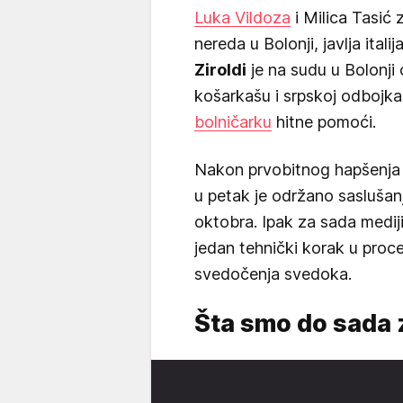
Luka Vildoza
i Milica Tasić
nereda u Bolonji, javlja ita
Ziroldi
je na sudu u Bolonji
košarkašu i srpskoj odbojk
bolničarku
hitne pomoći.
Nakon prvobitnog hapšenja L
u petak je održano sasluša
oktobra. Ipak za sada mediji 
jedan tehnički korak u proce
svedočenja svedoka.
Šta smo do sada 