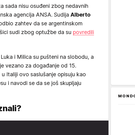
 za sada nisu osuđeni zbog nedavnih
lijanska agencija ANSA. Sudija
Alberto
 odbio zahtev da se argentinskom
ašici sudi zbog optužbe da su
povredili
uka i Milica su pušteni na slobodu, a
nje vezano za događanje od 15.
u Italiji ovo saslušanje opisuju kao
su i navodi se da se još skupljaju
MOND
znali?