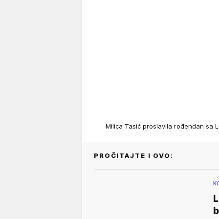
Milica Tasić proslavila rođendan s
PROČITAJTE I OVO:
K
L
b