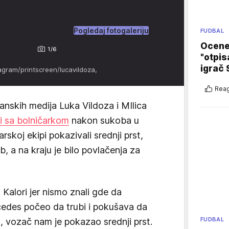
Pogledaj fotogaleriju
FUDBAL
Ocene 
1/6
"otpis
igrač 
tagram/printscreen/lucavildoza,
Reag
anskih medija Luka Vildoza i MIlica
i sa bolničarkom
nakon sukoba u
skoj ekipi pokazivali srednji prst,
b, a na kraju je bilo povlačenja za
a Kalori jer nismo znali gde da
cedes počeo da trubi i pokušava da
FUDBAL
, vozač nam je pokazao srednji prst.