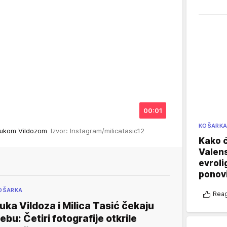
00:01
KOŠARK
a Lukom Vildozom
Izvor: Instagram/milicatasic12
Kako ć
Valens
evroli
ponovi
OŠARKA
Reag
uka Vildoza i Milica Tasić čekaju
ebu: Četiri fotografije otkrile