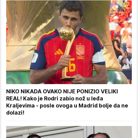
NIKO NIKADA OVAKO NIJE PONIZIO VELIKI
REAL! Kako je Rodri zabio nož u leđa
Kraljevima - posle ovoga u Madrid bolje da ne
dolazi!