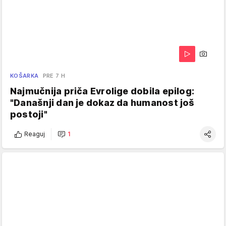
KOŠARKA
PRE 7 H
Najmučnija priča Evrolige dobila epilog:
"Današnji dan je dokaz da humanost još
postoji"
Reaguj
1