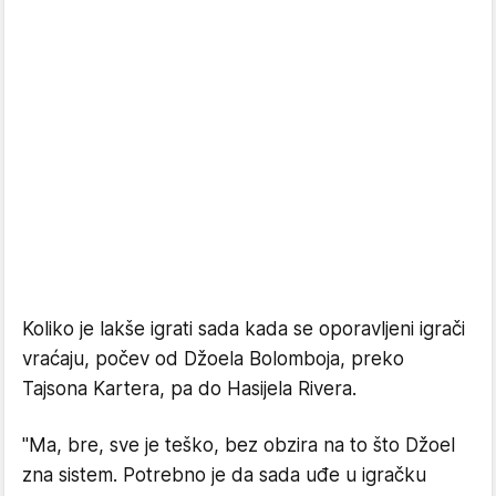
Koliko je lakše igrati sada kada se oporavljeni igrači
vraćaju, počev od Džoela Bolomboja, preko
Tajsona Kartera, pa do Hasijela Rivera.
"Ma, bre, sve je teško, bez obzira na to što Džoel
zna sistem. Potrebno je da sada uđe u igračku