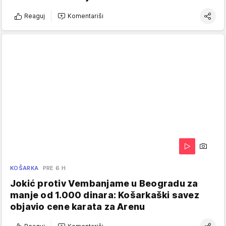
Reaguj
Komentariši
KOŠARKA
PRE 6 H
Jokić protiv Vembanjame u Beogradu za
manje od 1.000 dinara: Košarkaški savez
objavio cene karata za Arenu