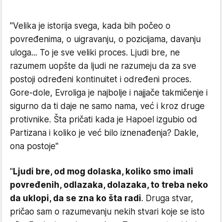
"Velika je istorija svega, kada bih počeo o
povređenima, o uigravanju, o pozicijama, davanju
uloga... To je sve veliki proces. Ljudi bre, ne
razumem uopšte da ljudi ne razumeju da za sve
postoji određeni kontinuitet i određeni proces.
Gore-dole, Evroliga je najbolje i najjače takmičenje i
sigurno da ti daje ne samo nama, već i kroz druge
protivnike. Šta pričati kada je Hapoel izgubio od
Partizana i koliko je već bilo iznenađenja? Dakle,
ona postoje"
"
Ljudi bre, od mog dolaska, koliko smo imali
povređenih, odlazaka, dolazaka, to treba neko
da uklopi, da se zna ko šta radi
. Druga stvar,
pričao sam o razumevanju nekih stvari koje se isto