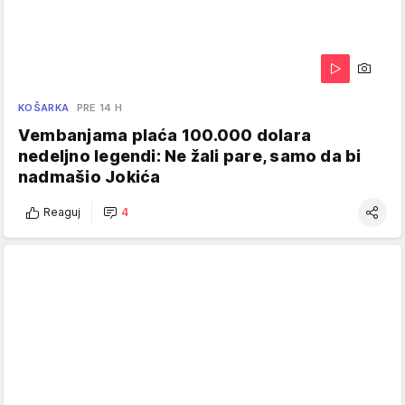
KOŠARKA
PRE 14 H
Vembanjama plaća 100.000 dolara
nedeljno legendi: Ne žali pare, samo da bi
nadmašio Jokića
Reaguj
4