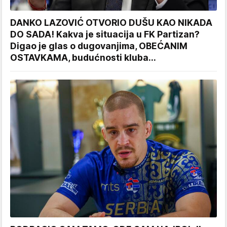
DANKO LAZOVIĆ OTVORIO DUŠU KAO NIKADA
DO SADA! Kakva je situacija u FK Partizan?
Digao je glas o dugovanjima, OBEĆANIM
OSTAVKAMA, budućnosti kluba...