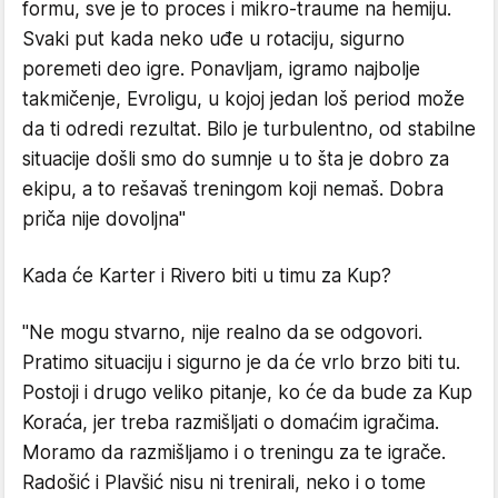
formu, sve je to proces i mikro-traume na hemiju.
Svaki put kada neko uđe u rotaciju, sigurno
poremeti deo igre. Ponavljam, igramo najbolje
takmičenje, Evroligu, u kojoj jedan loš period može
da ti odredi rezultat. Bilo je turbulentno, od stabilne
situacije došli smo do sumnje u to šta je dobro za
ekipu, a to rešavaš treningom koji nemaš. Dobra
priča nije dovoljna"
Kada će Karter i Rivero biti u timu za Kup?
"Ne mogu stvarno, nije realno da se odgovori.
Pratimo situaciju i sigurno je da će vrlo brzo biti tu.
Postoji i drugo veliko pitanje, ko će da bude za Kup
Koraća, jer treba razmišljati o domaćim igračima.
Moramo da razmišljamo i o treningu za te igrače.
Radošić i Plavšić nisu ni trenirali, neko i o tome