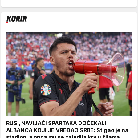
RUSI, NAVIJAČI SPARTAKA DOČEKALI
ALBANCA KOJI JE VREĐAO SRBE: Stigao je na
stadion, a onda mu se zaledila krv u žilama...