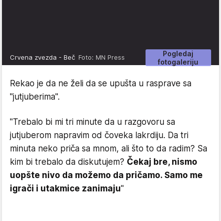
Pogledaj
Crvena zvezda - Beč
Foto: MN Press
fotogaleriju
Rekao je da ne želi da se upušta u rasprave sa
"jutjuberima".
"Trebalo bi mi tri minute da u razgovoru sa
jutjuberom napravim od čoveka lakrdiju. Da tri
minuta neko priča sa mnom, ali što to da radim? Sa
kim bi trebalo da diskutujem?
Čekaj bre, nismo
uopšte nivo da možemo da pričamo. Samo me
igrači i utakmice zanimaju
"