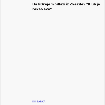
Da li Grejem odlazi iz Zvezde? "Klub je
rekao sve"
KOŠARKA