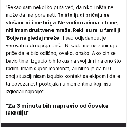
"Rekao sam nekoliko puta već, da niko i ništa ne
može da me poremeti.
To što ljudi pričaju ne
slušam, niti me briga. Ne vodim računa o tome,
niti imam društvene mreže. Rekli su mi u familiji
'Bolje ne gledaj mreže'
. I sad odjedanput je
verovatno drugačija priča. Ni sada me ne zanimaju
priče da je bilo odlično, ovako, onako. Ako bih se
bavio time, izgubio bih fokus na svoj tim i na ono što
radim. Imam super momenat, ali bitno je da ni u
onoj situaciji nisam izgubio kontakt sa ekipom i da je
ta povezanost postojala i u momentima koji nisu
izgledali najbolje".
"Za 3 minuta bih napravio od čoveka
lakrdiju"