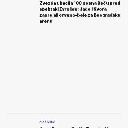
Zvezda ubacila 108 poena Beču pred
spektakl Evrolige: Jago i Nvora
zagrejali crveno-bele za Beogradsku
arenu
KOŠARKA