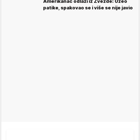
Amerikanac odlazi iz Zvezde: Uzeo
patike, spakovao se i više se nije javio