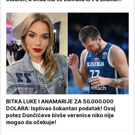
BITKA LUKE I ANAMARIJE ZA 50.000.000
DOLARA: Isplivao šokantan podatak! Ovaj
potez Dončićeve bivše verenice niko nije
mogao da očekuje!