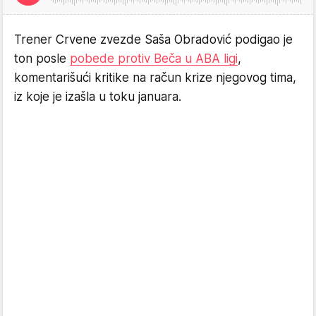
Trener Crvene zvezde Saša Obradović podigao je
ton posle
pobede protiv Beča u ABA ligi
,
komentarišući kritike na račun krize njegovog tima,
iz koje je izašla u toku januara.