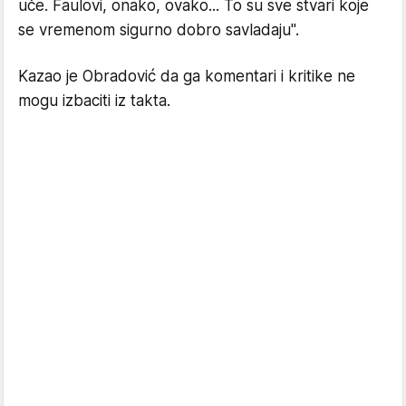
uče. Faulovi, onako, ovako... To su sve stvari koje
se vremenom sigurno dobro savladaju".
Kazao je Obradović da ga komentari i kritike ne
mogu izbaciti iz takta.