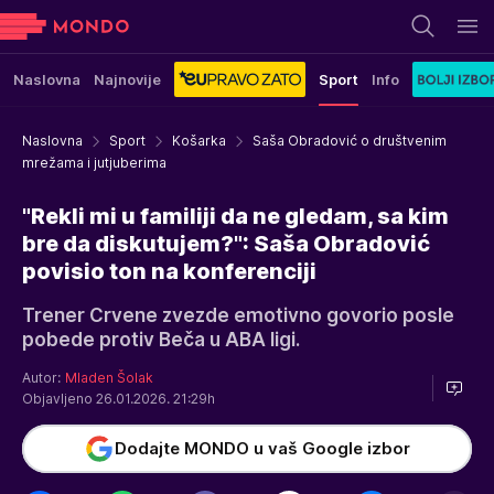
Naslovna
Najnovije
Sport
Info
Naslovna
Sport
Košarka
Saša Obradović o društvenim
mrežama i jutjuberima
"Rekli mi u familiji da ne gledam, sa kim
bre da diskutujem?": Saša Obradović
povisio ton na konferenciji
Trener Crvene zvezde emotivno govorio posle
pobede protiv Beča u ABA ligi.
Autor:
Mladen Šolak
Objavljeno 26.01.2026. 21:29h
Dodajte MONDO u vaš Google izbor