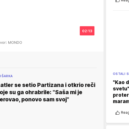
Reag
02:13
zvor: MONDO
OSTALI 
OŠARKA
"Kao d
atler se setio Partizana i otkrio reči
svetu"
oje su ga ohrabrile: "Saša mi je
proter
erovao, ponovo sam svoj"
maram
Reag