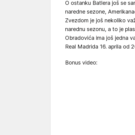
O ostanku Batlera još se sa
naredne sezone, Amerikanac 
Zvezdom je još nekoliko važ
narednu sezonu, a to je pla
Obradovića ima još jedna v
Real Madrida 16. aprila od 2
Bonus video: