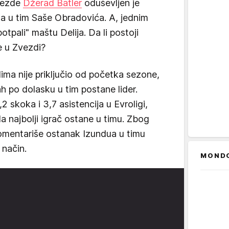
zvezde
Džerad Batler
oduševljen je
 u tim Saše Obradovića. A, jednim
tpali" maštu Delija. Da li postoji
 u Zvezdi?
ima nije priključio od početka sezone,
h po dolasku u tim postane lider.
2 skoka i 3,7 asistencija u Evroligi,
da najbolji igrač ostane u timu. Zbog
komentariše ostanak Izundua u timu
 način.
MOND