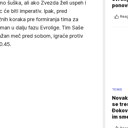
mo šuška, ali ako Zvezda želi uspeh i
ponovi
će biti imperativ. Ipak, pred
Reag
nih koraka pre formiranja tima za
sman u dalju fazu Evrolige. Tim Saše
ažan meč pred sobom, igraće protiv
0.45.
TENIS
Novak 
se tre
Đokovi
im sm