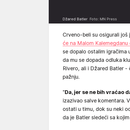
Džared Batler
Foto: MN Press
Crveno-beli su osigurali jo
će na Malom Kalemegdanu o
se dopalo ostalim igračima 
da mu se dopada odluka klu
Rivero, ali i Džared Batler -
pažnju.
"
Da, jer se ne bih vraćao da
izazivao salve komentara. Vel
ostati u timu, dok su neki o
da je Batler sledeći sa koji