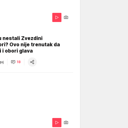
 nestali Zvezdini
ri? Ovo nije trenutak da
i i obori glava
uj
18