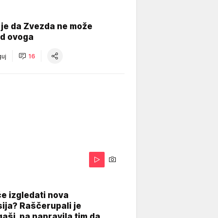
 je da Zvezda ne može
od ovoga
uj
16
A
e izgledati nova
ija? Raščerupali je
gaši, pa napravila tim da