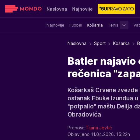
Naslovna
Najnovije
Najnovije
Fudbal
Košarka
Tenis
Vat
Sensa
Stvar ukusa
Yumama
Naslovna
Sport
Košarka
B
Batler najavio
rečenica "zapa
Košarkaš Crvene zvezde 
ostanak Ebuke Izundua u 
"potpalio" maštu Delija d
Obradovića
Prenosi:
Tijana Jevtić
Objavljeno 11.04.2026. 15:22h