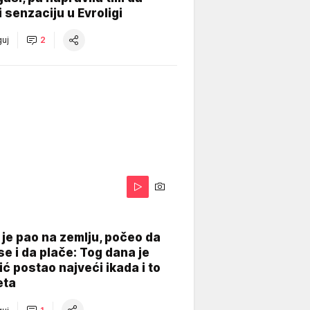
 senzaciju u Evroligi
uj
2
je pao na zemlju, počeo da
se i da plače: Tog dana je
ć postao najveći ikada i to
eta