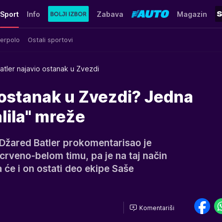
Sport
Info
Zabava
Magazin
erpolo
Ostali sportovi
atler najavio ostanak u Zvezdi
 ostanak u Zvezdi? Jedna
lila" mreže
Džared Batler prokomentarisao je
crveno-belom timu, pa je na taj način
a će i on ostati deo ekipe Saše
Komentariši