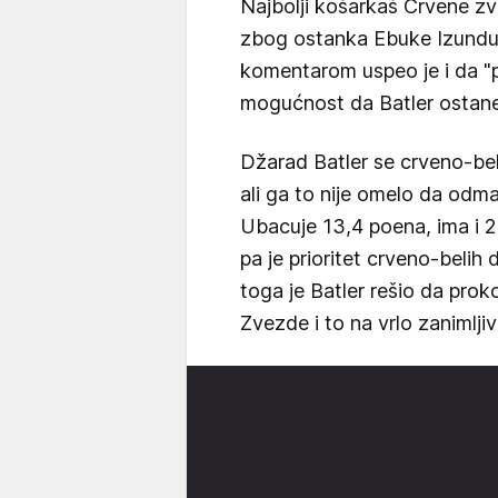
Najbolji košarkaš Crvene 
zbog ostanka Ebuke Izundua
komentarom uspeo je i da "po
mogućnost da Batler ostane
Džarad Batler se crveno-bel
ali ga to nije omelo da odma
Ubacuje 13,4 poena, ima i 2,
pa je prioritet crveno-belih 
toga je Batler rešio da pro
Zvezde i to na vrlo zanimljiv