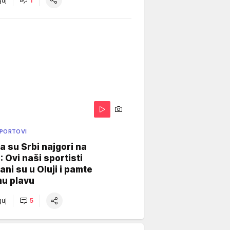
uj
1
SPORTOVI
a su Srbi najgori na
: Ovi naši sportisti
ani su u Oluji i pamte
u plavu
uj
5