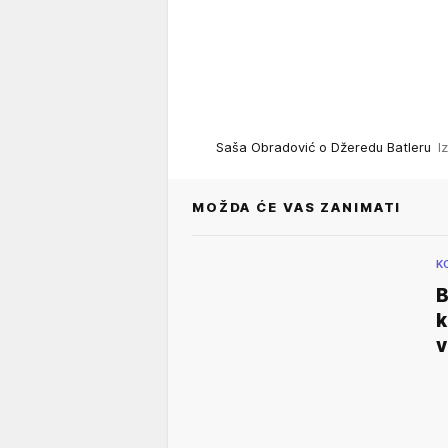
Saša Obradović o Džeredu Batleru
I
MOŽDA ĆE VAS ZANIMATI
K
B
k
v