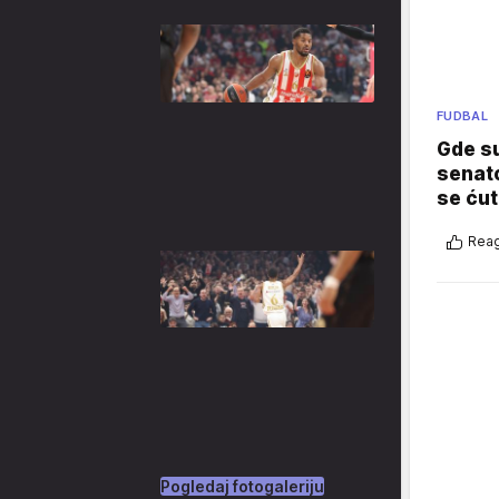
FUDBAL
Gde su
senato
se ćut
Reag
Pogledaj fotogaleriju