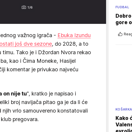
FUDBAL
1/6
Dobro
gore 
Reag
š jednog važnog igrača -
Ebuka Izundu
stati još dve sezone
, do 2028, a to
u timu. Tako je i Džordan Nvora rekao
ba, kao i Čima Moneke, Hasijel
 čiji komentar je privukao najveću
 on nije tu
", kratko je napisao i
iki broj navijača pitao ga je da li će
KOŠARK
d njih vrlo samouvereno konstatovali
Kako ć
m klub pregovara.
Valens
evroli