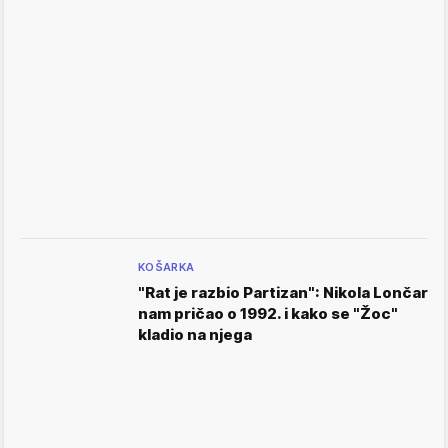
KOŠARKA
"Rat je razbio Partizan": Nikola Lončar
nam pričao o 1992. i kako se "Žoc"
kladio na njega