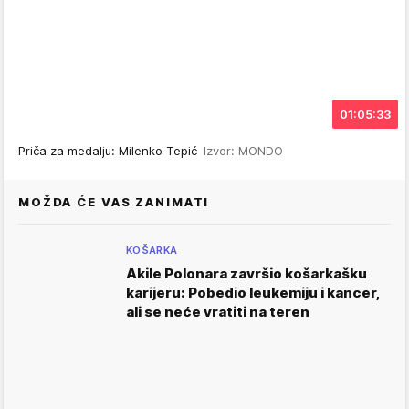
01:05:33
Priča za medalju: Milenko Tepić
Izvor: MONDO
MOŽDA ĆE VAS ZANIMATI
KOŠARKA
Akile Polonara završio košarkašku
karijeru: Pobedio leukemiju i kancer,
ali se neće vratiti na teren