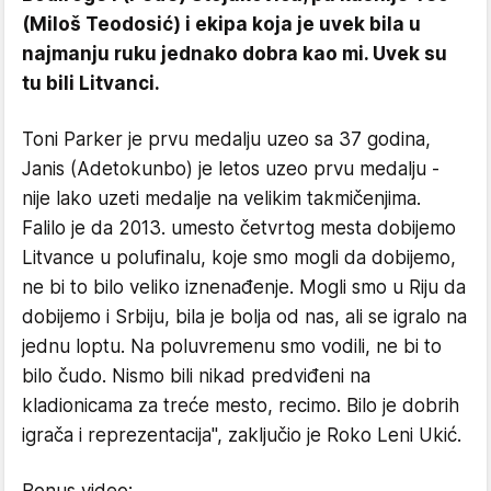
(Miloš Teodosić) i ekipa koja je uvek bila u
najmanju ruku jednako dobra kao mi. Uvek su
tu bili Litvanci.
Toni Parker je prvu medalju uzeo sa 37 godina,
Janis (Adetokunbo) je letos uzeo prvu medalju -
nije lako uzeti medalje na velikim takmičenjima.
Falilo je da 2013. umesto četvrtog mesta dobijemo
Litvance u polufinalu, koje smo mogli da dobijemo,
ne bi to bilo veliko iznenađenje. Mogli smo u Riju da
dobijemo i Srbiju, bila je bolja od nas, ali se igralo na
jednu loptu. Na poluvremenu smo vodili, ne bi to
bilo čudo. Nismo bili nikad predviđeni na
kladionicama za treće mesto, recimo. Bilo je dobrih
igrača i reprezentacija", zaključio je Roko Leni Ukić.
Bonus video: