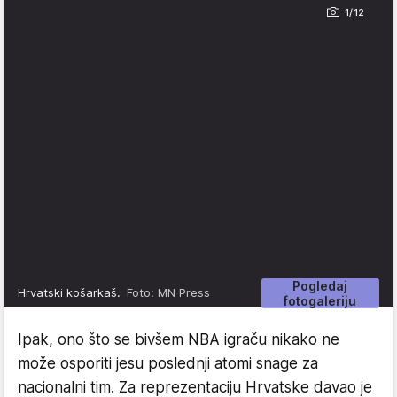
1/12
Pogledaj
Hrvatski košarkaš.
Foto: MN Press
fotogaleriju
Ipak, ono što se bivšem NBA igraču nikako ne
može osporiti jesu poslednji atomi snage za
nacionalni tim. Za reprezentaciju Hrvatske davao je