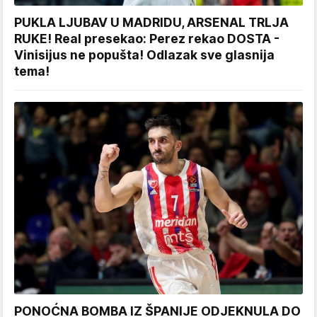
PUKLA LJUBAV U MADRIDU, ARSENAL TRLJA
RUKE! Real presekao: Perez rekao DOSTA -
Vinisijus ne popušta! Odlazak sve glasnija
tema!
PONOĆNA BOMBA IZ ŠPANIJE ODJEKNULA DO