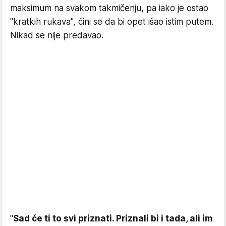
maksimum na svakom takmičenju, pa iako je ostao
"kratkih rukava", čini se da bi opet išao istim putem.
Nikad se nije predavao.
"
Sad će ti to svi priznati. Priznali bi i tada, ali im