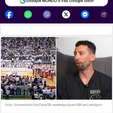
Dodajte MONDO u vaš Google izbor
Foto: Screenshot/YouTube/@JaoMilepodcast/@FanCamSport