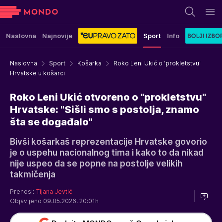
Naslovna
Najnovije
Sport
Info
Naslovna
Sport
Košarka
Roko Leni Ukić o 'prokletstvu'
Hrvatske u košarci
Roko Leni Ukić otvoreno o "prokletstvu"
Hrvatske: "Sišli smo s postolja, znamo
šta se događalo"
Bivši košarkaš reprezentacije Hrvatske govorio
je o uspehu nacionalnog tima i kako to da nikad
nije uspeo da se popne na postolje velikih
takmičenja
Prenosi:
Tijana Jevtić
Objavljeno 09.05.2026. 20:01h