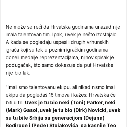
Ne može se reći da Hrvatska godinama unazad nije
imala talentovan tim. Ipak, uvek je nešto izostajalo.
A kada se pogledaju uspesi i drugih vrhunskih
igrača koji su tek u poznim igračkim godinama
doneli medalje reprezentacijama, njihov spisak je
podugačak, što samo dokazuje da put Hrvatske
nije bio lak.
"Imali smo talentovanu ekipu, ali nikad nismo imali
ekipu da pogledaš 16 timova i kažeš: Hrvatska će
biti u tri.
Uvek je tu bio neki (Toni) Parker, neki
(Mark) Gasol, uvek je tu bio (Dirk) Novicki, uvek
su tu bile Srbija sa generacijom (Dejana)
Bodiroge i (Peđe) Stojakovića, pa kasnije Teo