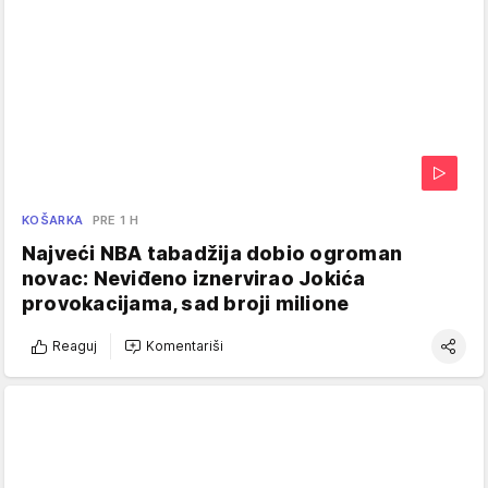
KOŠARKA
PRE 1 H
Najveći NBA tabadžija dobio ogroman
novac: Neviđeno iznervirao Jokića
provokacijama, sad broji milione
Reaguj
Komentariši