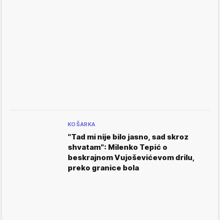
KOŠARKA
"Tad mi nije bilo jasno, sad skroz
shvatam": Milenko Tepić o
beskrajnom Vujoševićevom drilu,
preko granice bola