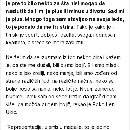
je pre to bilo nešto za šta nisi mogao da
naslutiš da li mi je plus ili minus u životu. Sad mi
je plus. Mnogo toga sam stavljao na svoja leđa,
to je počelo da me frustrira.
Tako je kako je -
timski je sport, dobiješ rezultat svega: i odnosa i
kvaliteta, a sreća se mora zaslužiti.
Ne želim da se izuzimam iz tog nekog đira i kažem
'e, da ste me slušali, bili bismo bolji'. Bili smo mladi,
neko je bio zreliji, neko manje, bili smo vođeni od
strane različitih ljudi na različite načine, neko se
bolje nosio sa nama, neko lošije. Nisam zamerao
nikome, uvek sam od sebe tražio da igrački dam
više, pa možda budem bolji", rekao je Roko Leni
Ukić.
"Reprezentacija, u smislu medalje, to je jedino