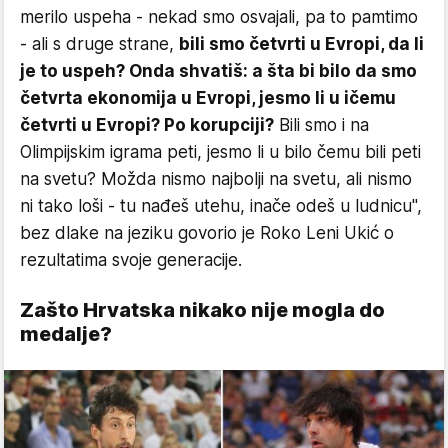
merilo uspeha - nekad smo osvajali, pa to pamtimo
- ali s druge strane,
bili smo četvrti u Evropi, da li
je to uspeh? Onda shvatiš: a šta bi bilo da smo
četvrta ekonomija u Evropi, jesmo li u ičemu
četvrti u Evropi? Po korupciji?
Bili smo i na
Olimpijskim igrama peti, jesmo li u bilo čemu bili peti
na svetu? Možda nismo najbolji na svetu, ali nismo
ni tako loši - tu nađeš utehu, inače odeš u ludnicu",
bez dlake na jeziku govorio je Roko Leni Ukić o
rezultatima svoje generacije.
Zašto Hrvatska nikako nije mogla do
medalje?