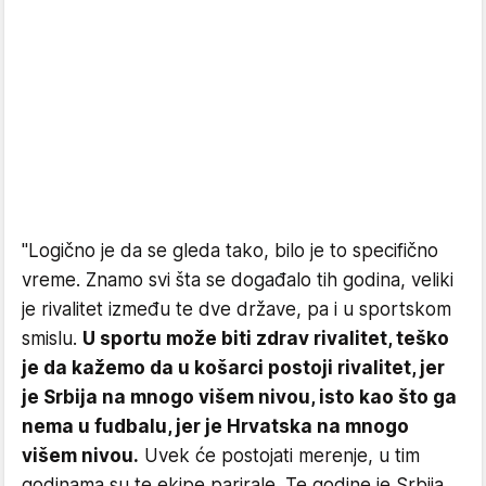
"Logično je da se gleda tako, bilo je to specifično
vreme. Znamo svi šta se događalo tih godina, veliki
je rivalitet između te dve države, pa i u sportskom
smislu.
U sportu može biti zdrav rivalitet, teško
je da kažemo da u košarci postoji rivalitet, jer
je Srbija na mnogo višem nivou, isto kao što ga
nema u fudbalu, jer je Hrvatska na mnogo
višem nivou.
Uvek će postojati merenje, u tim
godinama su te ekipe parirale. Te godine je Srbija