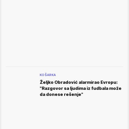
KOŠARKA
Željko Obradović alarmirao Evropu:
"Razgovor sa ljudima iz fudbala može
da donese rešenje"