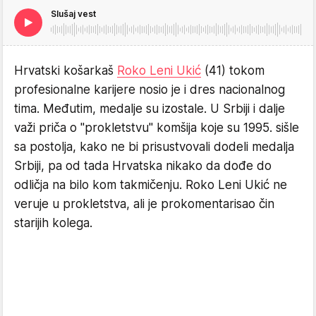
Slušaj vest
Hrvatski košarkaš
Roko Leni Ukić
(41) tokom
profesionalne karijere nosio je i dres nacionalnog
tima. Međutim, medalje su izostale. U Srbiji i dalje
važi priča o "prokletstvu" komšija koje su 1995. sišle
sa postolja, kako ne bi prisustvovali dodeli medalja
Srbiji, pa od tada Hrvatska nikako da dođe do
odličja na bilo kom takmičenju. Roko Leni Ukić ne
veruje u prokletstva, ali je prokomentarisao čin
starijih kolega.