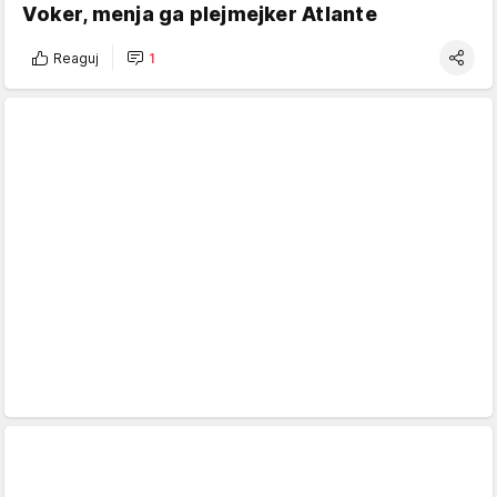
Voker, menja ga plejmejker Atlante
Reaguj
1