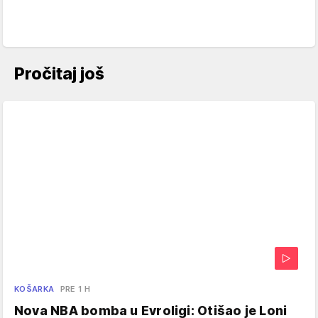
Pročitaj još
KOŠARKA
PRE 1 H
Nova NBA bomba u Evroligi: Otišao je Loni