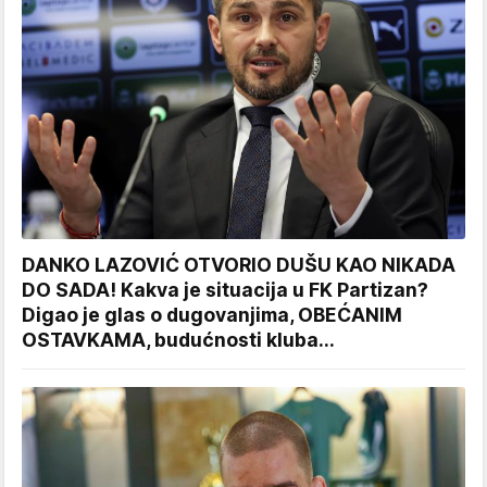
DANKO LAZOVIĆ OTVORIO DUŠU KAO NIKADA
DO SADA! Kakva je situacija u FK Partizan?
Digao je glas o dugovanjima, OBEĆANIM
OSTAVKAMA, budućnosti kluba...