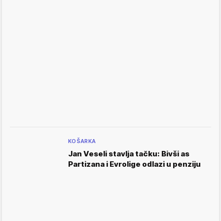
KOŠARKA
Jan Veseli stavlja tačku: Bivši as
Partizana i Evrolige odlazi u penziju