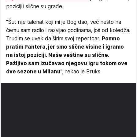
poziciji i slične su građe.
"Šut nije talenat koji mi je Bog dao, već nešto na
čemu sam radio i razvijao godinama, još od koledža.
Trudim se uvek da širim svoj repertoar.
Pomno
pratim Pantera, jer smo slične visine i igramo
na istoj poziciji. Naše veštine su slične.
Pažljivo sam izučavao njegovu igru tokom ove
dve sezone u Milanu
", rekao je Bruks.