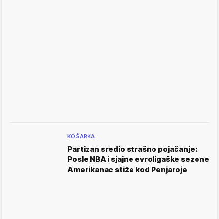
KOŠARKA
Partizan sredio strašno pojačanje:
Posle NBA i sjajne evroligaške sezone
Amerikanac stiže kod Penjaroje