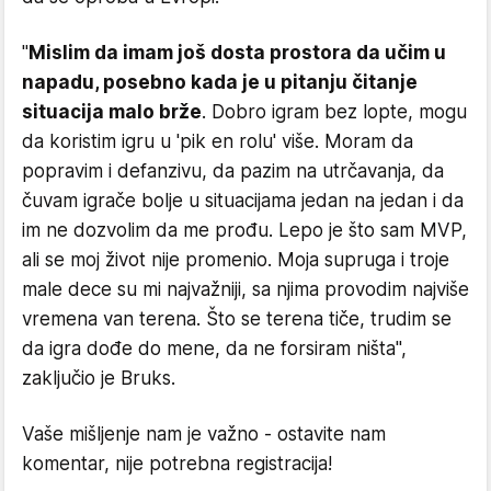
"
Mislim da imam još dosta prostora da učim u
napadu, posebno kada je u pitanju čitanje
situacija malo brže
. Dobro igram bez lopte, mogu
da koristim igru u 'pik en rolu' više. Moram da
popravim i defanzivu, da pazim na utrčavanja, da
čuvam igrače bolje u situacijama jedan na jedan i da
im ne dozvolim da me prođu. Lepo je što sam MVP,
ali se moj život nije promenio. Moja supruga i troje
male dece su mi najvažniji, sa njima provodim najviše
vremena van terena. Što se terena tiče, trudim se
da igra dođe do mene, da ne forsiram ništa",
zaključio je Bruks.
Vaše mišljenje nam je važno - ostavite nam
komentar, nije potrebna registracija!