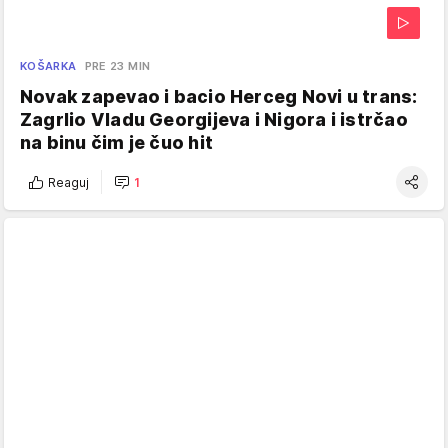
KOŠARKA
PRE 23 MIN
Novak zapevao i bacio Herceg Novi u trans:
Zagrlio Vladu Georgijeva i Nigora i istrčao
na binu čim je čuo hit
Reaguj
1