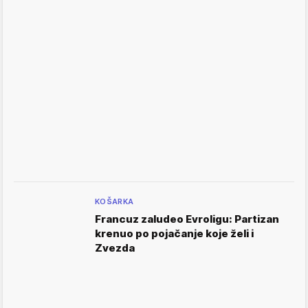
KOŠARKA
Francuz zaludeo Evroligu: Partizan
krenuo po pojačanje koje želi i
Zvezda