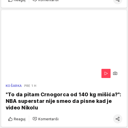
KOŠARKA
PRE 1 H
"To da pitam Crnogorca od 140 kg mišića?":
NBA superstar nije smeo da pisne kad je
video Nikolu
Reaguj
Komentariši