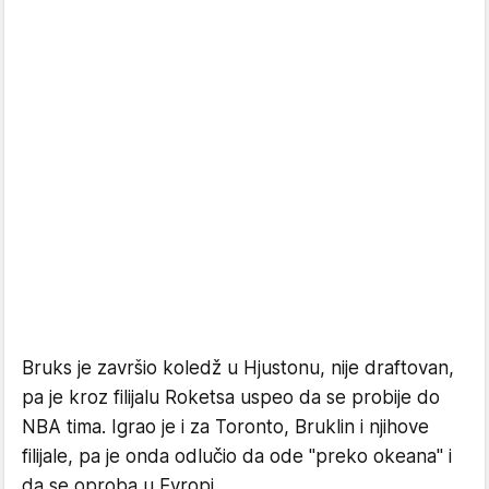
Bruks je završio koledž u Hjustonu, nije draftovan,
pa je kroz filijalu Roketsa uspeo da se probije do
NBA tima. Igrao je i za Toronto, Bruklin i njihove
filijale, pa je onda odlučio da ode "preko okeana" i
da se oproba u Evropi.