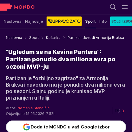
Naslovna
Najnovije
Sport
Info
Naslovna
Sport
Košarka
Partizan dovodi Armonija Bruksa
"Ugledam se na Kevina Pantera":
Partizan ponudio dva miliona evra po
sezoni MVP-ju
Partizan je "ozbiljno zagrizao" za Armonija
Bruksa i navodno mu je ponudio dva miliona evra
po sezoni. Sjajnu godinu je krunisao MVP
priznanjem u Italiji.
Autor:
Nemanja Stanojčić
3
Objavljeno 15.05.2026. 7:52h
Dodajte MONDO u vaš Google izbor