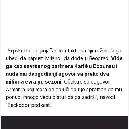
"Srpski klub je pojačao kontakte sa njim i želi da ga
ubedi da napusti Milano i da dođe u Beograd.
Vide
ga kao savršenog partnera Karliku Džounsu i
nude mu dvogodišnji ugovor sa preko dva
miliona evra po sezoni
. Očekuje se odgovor
Armanija koji mora da odluči da li je spreman da mu
ponudi mnogo veću platu i da ga zadrži", navodi
"Backdoor podkast".