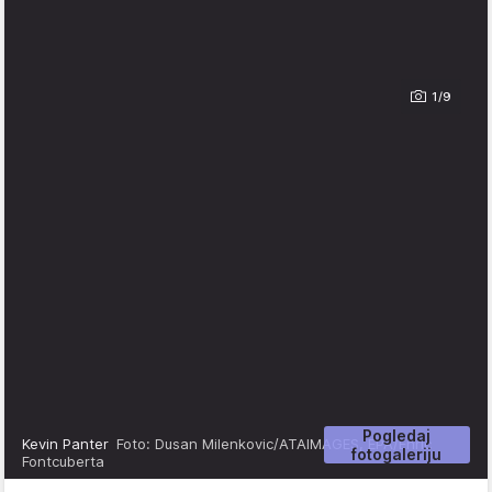
1/9
Pogledaj
Kevin Panter
Foto: Dusan Milenkovic/ATAIMAGES, EPA/Enric
fotogaleriju
Fontcuberta