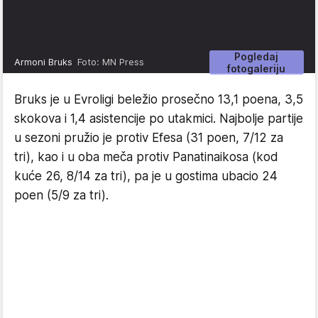
Pogledaj
Armoni Bruks
Foto: MN Press
fotogaleriju
Bruks je u Evroligi beležio prosečno 13,1 poena, 3,5
skokova i 1,4 asistencije po utakmici. Najbolje partije
u sezoni pružio je protiv Efesa (31 poen, 7/12 za
tri), kao i u oba meča protiv Panatinaikosa (kod
kuće 26, 8/14 za tri), pa je u gostima ubacio 24
poen (5/9 za tri).