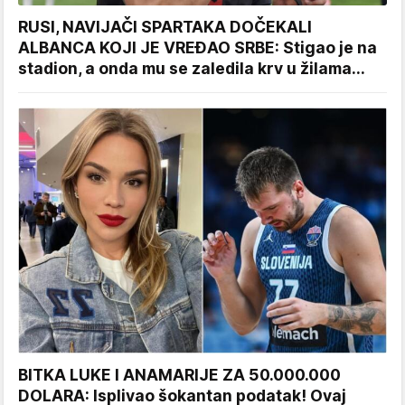
RUSI, NAVIJAČI SPARTAKA DOČEKALI
ALBANCA KOJI JE VREĐAO SRBE: Stigao je na
stadion, a onda mu se zaledila krv u žilama...
BITKA LUKE I ANAMARIJE ZA 50.000.000
DOLARA: Isplivao šokantan podatak! Ovaj