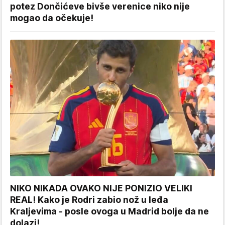
potez Dončićeve bivše verenice niko nije
mogao da očekuje!
NIKO NIKADA OVAKO NIJE PONIZIO VELIKI
REAL! Kako je Rodri zabio nož u leđa
Kraljevima - posle ovoga u Madrid bolje da ne
dolazi!