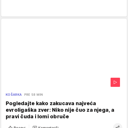
KOŠARKA
PRE 58 MIN
Pogledajte kako zakucava najveća
evroligaška zver: Niko nije čuo za njega, a
pravi čuda i lomi obruče
Reaguj
Komentariši