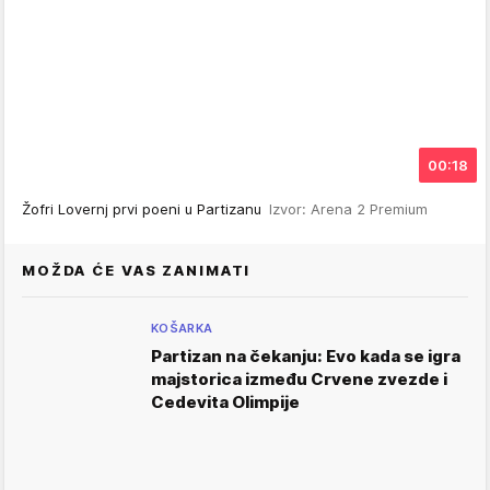
00:18
Žofri Lovernj prvi poeni u Partizanu
Izvor: Arena 2 Premium
MOŽDA ĆE VAS ZANIMATI
KOŠARKA
Partizan na čekanju: Evo kada se igra
majstorica između Crvene zvezde i
Cedevita Olimpije