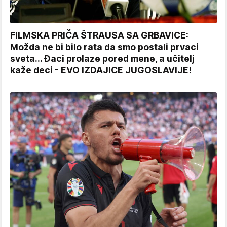
FILMSKA PRIČA ŠTRAUSA SA GRBAVICE:
Možda ne bi bilo rata da smo postali prvaci
sveta... Đaci prolaze pored mene, a učitelj
kaže deci - EVO IZDAJICE JUGOSLAVIJE!